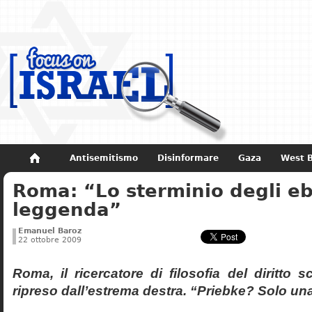
Antisemitismo
Disinformare
Gaza
West 
Roma: “Lo sterminio degli eb
Non dimenticare
Storia di Israele
leggenda”
Emanuel Baroz
22 ottobre 2009
Roma, il ricercatore di filosofia del diritto 
ripreso dall’estrema destra. “Priebke? Solo un