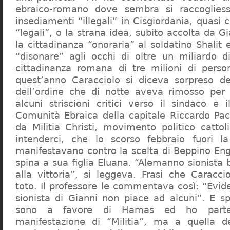
ebraico-romano dove sembra si raccogliess
insediamenti “illegali” in Cisgiordania, quasi c
“legali”, o la strana idea, subito accolta da G
la cittadinanza “onoraria” al soldatino Shali
“disonare” agli occhi di oltre un miliardo d
cittadinanza romana di tre milioni di perso
quest’anno Caracciolo si diceva sorpreso del
dell’ordine che di notte aveva rimosso per
alcuni striscioni critici verso il sindaco e 
Comunità Ebraica della capitale Riccardo Paci
da Militia Christi, movimento politico cattoli
intenderci, che lo scorso febbraio fuori la
manifestavano contro la scelta di Beppino Eng
spina a sua figlia Eluana. “Alemanno sionista
alla vittoria”, si leggeva. Frasi che Caracci
toto. Il professore le commentava così: “Evid
sionista di Gianni non piace ad alcuni”. E s
sono a favore di Hamas ed ho partec
manifestazione di “Militia”, ma a quella 