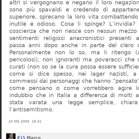
altri si vergognano e negano il loro negazion
sono più spavaldi e credendo di apparten
superiore, sprecano la loro vita combattendo
inutile e odioso. Cosa li spinge? L’invidia? 
coscienza che non riesce con nessun mezzo a
sentimenti religiosi anacronistici presenti
passa anni dopo anche in parte del clero cr
Personalmente non lo so, ma li ritengo (
pericolosi), non ignoranti ma poveracci che
curati (non so se la cura possa essere suffici
come si dice spesso, nei lager nazisti, a 
commessi dai personaggi che hanno “pensato”
come pensano o come vorrebbero agire l
indubbio che in Italia a differenza di molti a
stata varata una legge semplice, chiar
l’antisemitismo.
24 Ott 2009, 18:41
#15
Marco