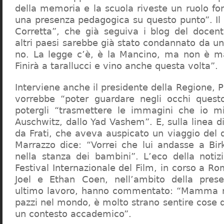
della memoria e la scuola riveste un ruolo f
una presenza pedagogica su questo punto”. Il 
Corretta”, che già seguiva i blog del docen
altri paesi sarebbe già stato condannato da un t
no. La legge c’è, è la Mancino, ma non è ma
Finirà a tarallucci e vino anche questa volta”.
Interviene anche il presidente della Regione, 
vorrebbe “poter guardare negli occhi questo
potergli “trasmettere le immagini che io m
Auschwitz, dallo Yad Vashem”. E, sulla linea 
da Frati, che aveva auspicato un viaggio del
Marrazzo dice: “Vorrei che lui andasse a Bi
nella stanza dei bambini”. L’eco della notiz
Festival Internazionale del Film, in corso a Rom
Joel e Ethan Coen, nell’ambito della prese
ultimo lavoro, hanno commentato: “Mamma m
pazzi nel mondo, è molto strano sentire cose 
un contesto accademico”.