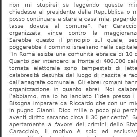
non mi stupirei se leggendo queste mie
chiedesse al presidente della Repubblica o 
posso continuare a stare a casa mia, pagando 
tasse dovute al comune”. Per Caraccio
organizzata vince contro la maggioranza
Sarebbe questo il principio sul quale, se
poggerebbe il dominio israeliano nella capita
“In Roma esiste una comunità ebraica di 10 
Quanto per intenderci a fronte di 400.000 cal
tornata elettorale sono tempestati di lette
calabresità desunta dal luogo di nascita e fa
dall’anagrafe comunale. Gli ebrei romani hann
organizzazione in quanto ebrei. Noi calabr
l’abbiamo, ma io ho lanciato l’idea presso 
Bisogna imparare da Riccardo che con un migl
in pugno Gianni. Dico mille o poco più perch
aventi diritto saranno circa il 30 per cento”. S
apertamente a favore dei crimini dello Stat
Caracciolo, il motivo è solo ed esclusi