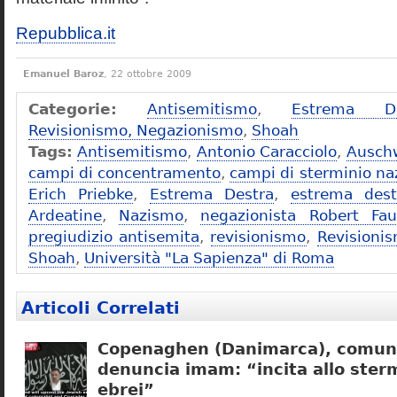
Repubblica.it
Emanuel Baroz
, 22 ottobre 2009
Categorie:
Antisemitismo
,
Estrema De
Revisionismo, Negazionismo
,
Shoah
Tags:
Antisemitismo
,
Antonio Caracciolo
,
Ausch
campi di concentramento
,
campi di sterminio naz
Erich Priebke
,
Estrema Destra
,
estrema dest
Ardeatine
,
Nazismo
,
negazionista Robert Fau
pregiudizio antisemita
,
revisionismo
,
Revisioni
Shoah
,
Università "La Sapienza" di Roma
Articoli Correlati
Copenaghen (Danimarca), comuni
denuncia imam: “incita allo sterm
ebrei”