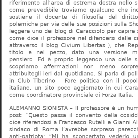
riferimento all’area di estrema destra nello s
come prevedibile troviamo qualcuno che in
sostiene il docente di filosofia del diritt
polemiche per via delle sue posizioni sulla S
leggere uno dei blog di Caracciolo per capire
come dice il professore nel difendersi dalle cr
attraverso il blog Civium Libertas ), che Rep
titolo e nel pezzo, dato una versione mi
pensiero. Ed è proprio leggendo una delle s
scopriamo affermazioni non meno sorpre
attribuitegli ieri dal quotidiano. Si parla di po
in Club Tiberino – Fare politica con il popo
italiano, un sito poco aggiornato in cui Cara
come coordinatore provinciale di Forza Italia.
ALEMANNO SIONISTA – Il professore è un fium
post: “Questo passa il convento della cosid
dice riferendosi a Francesco Rutelli e Gianni 
sindaco di Roma l’avrebbe sorpreso parecch
anti-patriota: “Mi ha sconcertato vederlo u