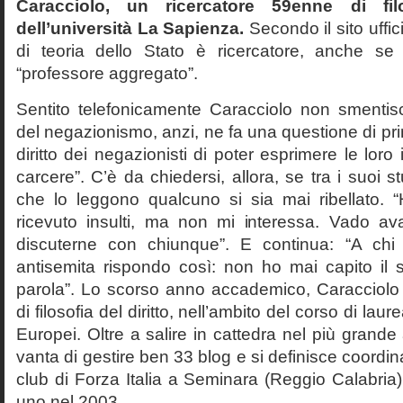
Caracciolo, un ricercatore 59enne di filo
dell’università La Sapienza.
Secondo il sito uffic
di teoria dello Stato è ricercatore, anche se
“professore aggregato”.
Sentito telefonicamente Caracciolo non smentisc
del negazionismo, anzi, ne fa una questione di pri
diritto dei negazionisti di poter esprimere le loro 
carcere”. C’è da chiedersi, allora, se tra i suoi 
che lo leggono qualcuno si sia mai ribellato. 
ricevuto insulti, ma non mi interessa. Vado av
discuterne con chiunque”. E continua: “A ch
antisemita rispondo così: non ho mai capito il s
parola”. Lo scorso anno accademico, Caracciolo
di filosofia del diritto, nell’ambito del corso di laurea
Europei. Oltre a salire in cattedra nel più grande
vanta di gestire ben 33 blog e si definisce coordin
club di Forza Italia a Seminara (Reggio Calabria
uno nel 2003.