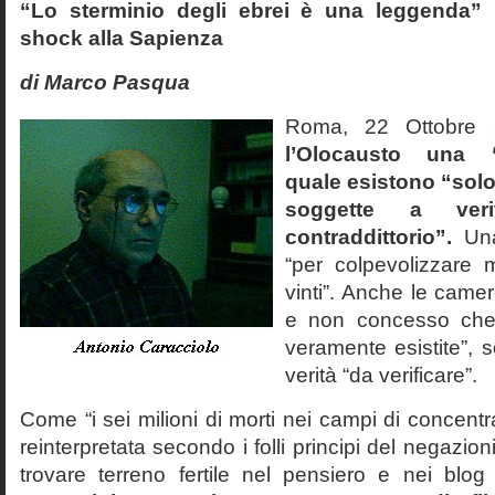
“Lo sterminio degli ebrei è una leggenda” p
shock alla Sapienza
di Marco Pasqua
Roma, 22 Ottobr
l’Olocausto una 
quale esistono “solo 
soggette a veri
contraddittorio”.
Una
“per colpevolizzare 
vinti”. Anche le cam
e non concesso che
veramente esistite”, 
verità “da verificare”.
Come “i sei milioni di morti nei campi di concentr
reinterpretata secondo i folli principi del negazi
trovare terreno fertile nel pensiero e nei blog