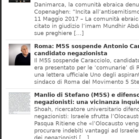
Danimarca, la comunità ebraica denu
Copenaghen: “Incita all’antisemitis
11 Maggio 2017 – La comunità ebrai
citato in giudizio l’imam Mundhir Abd
sue preghiere […]
Roma: M5S sospende Antonio Car
candidato negazionista
Il M5S sospende Caracciolo, candidato
era presentato per le ‘comunarie’ di
una lettera ufficiale Uno degli aspiran
sindaco di Roma del Movimento 5 Ste
Manlio di Stefano (M5S) e difenso
negazionisti: una vicinanza inqui
Shoah, ricercatore universitario difen
negazionisti: Israele sfrutta l’Olocaus
Pasqua Ritiene che «l’Olocausto venga
procurare indebiti vantaggi ad Israele
dei negazionisti […]