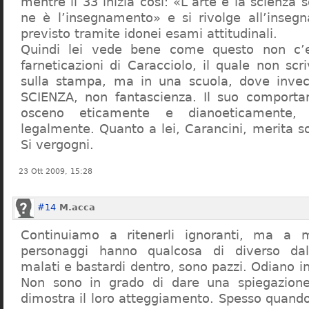
mentre il 33 inizia così: «L’arte e la scienza s
ne è l’insegnamento» e si rivolge all’inseg
previsto tramite idonei esami attitudinali.
Quindi lei vede bene come questo non c’e
farneticazioni di Caracciolo, il quale non scr
sulla stampa, ma in una scuola, dove inve
SCIENZA, non fantascienza. Il suo comport
osceno eticamente e dianoeticamente, 
legalmente. Quanto a lei, Carancini, merita so
Si vergogni.
23 Ott 2009, 15:28
#14
M.acca
Continuiamo a ritenerli ignoranti, ma a 
personaggi hanno qualcosa di diverso dal
malati e bastardi dentro, sono pazzi. Odiano i
Non sono in grado di dare una spiegazione
dimostra il loro atteggiamento. Spesso quando