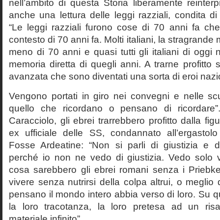
nell’ambito di questa Storia liberamente reinterpr
anche una lettura delle leggi razziali, condita di
“Le leggi razziali furono cose di 70 anni fa che
contesto di 70 anni fa. Molti italiani, la stragran
meno di 70 anni e quasi tutti gli italiani di og
memoria diretta di quegli anni. A trarne profitto 
avanzata che sono diventati una sorta di eroi nazio
Vengono portati in giro nei convegni e nelle sc
quello che ricordano o pensano di ricordare
Caracciolo, gli ebrei trarrebbero profitto dalla fig
ex ufficiale delle SS, condannato all’ergastolo 
Fosse Ardeatine: “Non si parli di giustizia e 
perché io non ne vedo di giustizia. Vedo solo 
cosa sarebbero gli ebrei romani senza i Prieb
vivere senza nutrirsi della colpa altrui, o meglio
pensano il mondo intero abbia verso di loro. Su 
la loro tracotanza, la loro pretesa ad un ris
materiale infinito”.