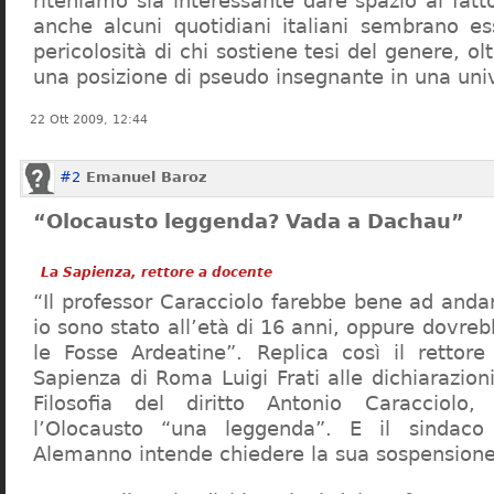
riteniamo sia interessante dare spazio al fa
anche alcuni quotidiani italiani sembrano ess
pericolosità di chi sostiene tesi del genere, o
una posizione di pseudo insegnante in una uni
22 Ott 2009, 12:44
#2
Emanuel Baroz
“Olocausto leggenda? Vada a Dachau”
La Sapienza, rettore a docente
“Il professor Caracciolo farebbe bene ad and
io sono stato all’età di 16 anni, oppure dovre
le Fosse Ardeatine”. Replica così il rettore 
Sapienza di Roma Luigi Frati alle dichiarazioni
Filosofia del diritto Antonio Caracciolo
l’Olocausto “una leggenda”. E il sindac
Alemanno intende chiedere la sua sospensione