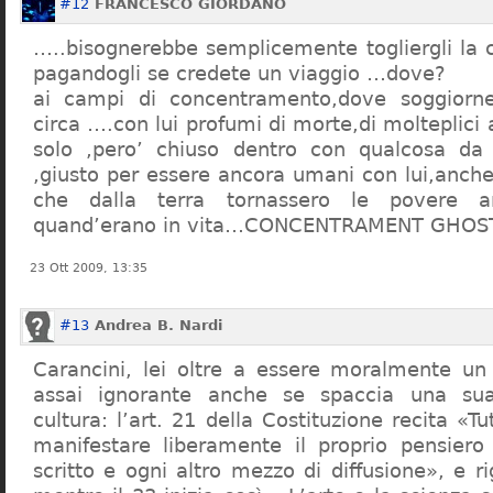
#12
FRANCESCO GIORDANO
…..bisognerebbe semplicemente togliergli la c
pagandogli se credete un viaggio …dove?
ai campi di concentramento,dove soggiorn
circa ….con lui profumi di morte,di molteplici 
solo ,pero’ chiuso dentro con qualcosa d
,giusto per essere ancora umani con lui,anch
che dalla terra tornassero le povere a
quand’erano in vita…CONCENTRAMENT GHOST
23 Ott 2009, 13:35
#13
Andrea B. Nardi
Carancini, lei oltre a essere moralmente un
assai ignorante anche se spaccia una su
cultura: l’art. 21 della Costituzione recita «Tu
manifestare liberamente il proprio pensiero
scritto e ogni altro mezzo di diffusione», e 