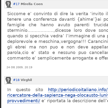
#17
Mirella Coen
Siccome e’ convinto di dire la verita ‘invito i
tenere una conferenza davanti {ahime’}ai poc
famiglie che hanno avuto parenti trucid
sterminio………………,dicesse loro dove sono f
quando si specchia vedra’ l’immagine di una 
deplorevole e meschina,vergogna!!! Carancin
gli ebrei ma non puo e non deve appellarsi
parola,cio e’ stato e nessuno puo cancellar
commento e’ semplicemente arrogante e offe
24 Ott 2009, 20:19
#18
Virghil
In questo sito
http://periodicoitaliano.inf
ricercatore-della-sapienza-nega-olocausto-lun
provvedimenti/
e’ riportata la descrizione dell’