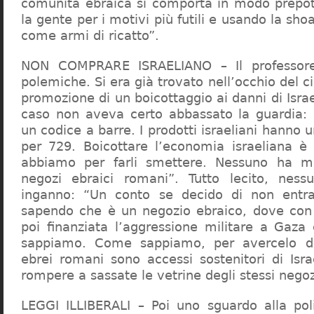
comunità ebraica si comporta in modo prepo
la gente per i motivi più futili e usando la sho
come armi di ricatto”.
NON COMPRARE ISRAELIANO – Il professor
polemiche. Si era già trovato nell’occhio del ci
promozione di un boicottaggio ai danni di Isra
caso non aveva certo abbassato la guardia: 
un codice a barre. I prodotti israeliani hanno u
per 729. Boicottare l’economia israeliana è
abbiamo per farli smettere. Nessuno ha m
negozi ebraici romani”. Tutto lecito, ness
inganno: “Un conto se decido di non entr
sapendo che è un negozio ebraico, dove con 
poi finanziata l’aggressione militare a Gaza
sappiamo. Come sappiamo, per avercelo de
ebrei romani sono accessi sostenitori di Isra
rompere a sassate le vetrine degli stessi negoz
LEGGI ILLIBERALI – Poi uno sguardo alla poli