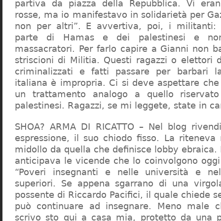
partiva da piazza della Repubblica. Vi era
rosse, ma io manifestavo in solidarietà per Gaz
non per altri”. E avvertiva, poi, i militanti
parte di Hamas e dei palestinesi e non 
massacratori. Per farlo capire a Gianni non b
striscioni di Militia. Questi ragazzi o elettori
criminalizzati e fatti passare per barbari l
italiana è impropria. Ci si deve aspettare che 
un trattamento analogo a quello riserva
palestinesi. Ragazzi, se mi leggete, state in 
SHOA? ARMA DI RICATTO – Nel blog rivendic
espressione, il suo chiodo fisso. La riteneva
midollo da quella che definisce lobby ebraica.
anticipava le vicende che lo coinvolgono oggi
“Poveri insegnanti e nelle università e ne
superiori. Se appena sgarrano di una virgol
possente di Riccardo Pacifici, il quale chiede s
può continuare ad insegnare. Meno male c
scrivo sto qui a casa mia, protetto da una 