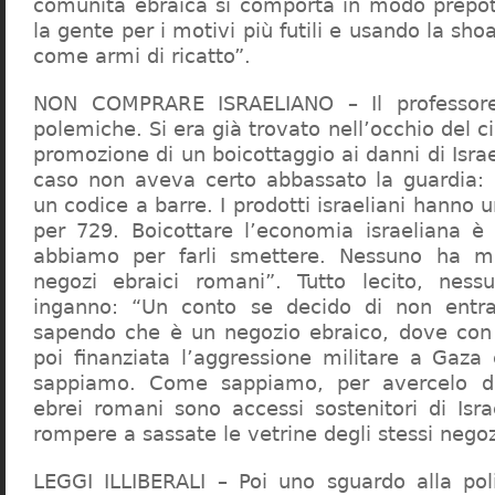
comunità ebraica si comporta in modo prepo
la gente per i motivi più futili e usando la sho
come armi di ricatto”.
NON COMPRARE ISRAELIANO – Il professor
polemiche. Si era già trovato nell’occhio del ci
promozione di un boicottaggio ai danni di Isra
caso non aveva certo abbassato la guardia: 
un codice a barre. I prodotti israeliani hanno u
per 729. Boicottare l’economia israeliana è
abbiamo per farli smettere. Nessuno ha m
negozi ebraici romani”. Tutto lecito, ness
inganno: “Un conto se decido di non entr
sapendo che è un negozio ebraico, dove con 
poi finanziata l’aggressione militare a Gaza
sappiamo. Come sappiamo, per avercelo de
ebrei romani sono accessi sostenitori di Isra
rompere a sassate le vetrine degli stessi negoz
LEGGI ILLIBERALI – Poi uno sguardo alla poli