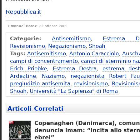
Repubblica.it
Emanuel Baroz
, 22 ottobre 2009
Categorie:
Antisemitismo
,
Estrema De
Revisionismo, Negazionismo
,
Shoah
Tags:
Antisemitismo
,
Antonio Caracciolo
,
Ausch
campi di concentramento
,
campi di sterminio naz
Erich Priebke
,
Estrema Destra
,
estrema dest
Ardeatine
,
Nazismo
,
negazionista Robert Fau
pregiudizio antisemita
,
revisionismo
,
Revisioni
Shoah
,
Università "La Sapienza" di Roma
Articoli Correlati
Copenaghen (Danimarca), comuni
denuncia imam: “incita allo sterm
ebrei”