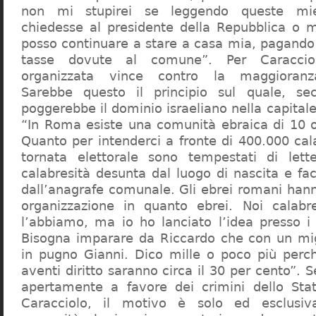
non mi stupirei se leggendo queste mie
chiedesse al presidente della Repubblica o 
posso continuare a stare a casa mia, pagando 
tasse dovute al comune”. Per Caraccio
organizzata vince contro la maggioranza
Sarebbe questo il principio sul quale, se
poggerebbe il dominio israeliano nella capita
“In Roma esiste una comunità ebraica di 10 
Quanto per intenderci a fronte di 400.000 cal
tornata elettorale sono tempestati di lette
calabresità desunta dal luogo di nascita e fa
dall’anagrafe comunale. Gli ebrei romani hann
organizzazione in quanto ebrei. Noi calabr
l’abbiamo, ma io ho lanciato l’idea presso 
Bisogna imparare da Riccardo che con un migl
in pugno Gianni. Dico mille o poco più perch
aventi diritto saranno circa il 30 per cento”. S
apertamente a favore dei crimini dello Stat
Caracciolo, il motivo è solo ed esclusi