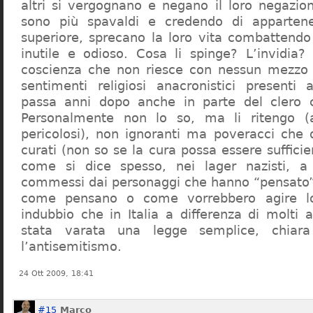
altri si vergognano e negano il loro negazion
sono più spavaldi e credendo di apparten
superiore, sprecano la loro vita combattendo
inutile e odioso. Cosa li spinge? L’invidia? 
coscienza che non riesce con nessun mezzo a
sentimenti religiosi anacronistici presenti
passa anni dopo anche in parte del clero cr
Personalmente non lo so, ma li ritengo (
pericolosi), non ignoranti ma poveracci che
curati (non so se la cura possa essere suffici
come si dice spesso, nei lager nazisti, a 
commessi dai personaggi che hanno “pensato”
come pensano o come vorrebbero agire l
indubbio che in Italia a differenza di molti a
stata varata una legge semplice, chiar
l’antisemitismo.
24 Ott 2009, 18:41
#15
Marco