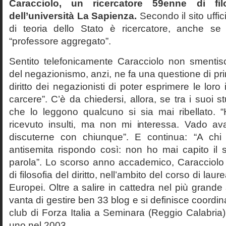
Caracciolo, un ricercatore 59enne di filo
dell’università La Sapienza.
Secondo il sito uffic
di teoria dello Stato è ricercatore, anche se
“professore aggregato”.
Sentito telefonicamente Caracciolo non smentisc
del negazionismo, anzi, ne fa una questione di pri
diritto dei negazionisti di poter esprimere le loro 
carcere”. C’è da chiedersi, allora, se tra i suoi 
che lo leggono qualcuno si sia mai ribellato. 
ricevuto insulti, ma non mi interessa. Vado av
discuterne con chiunque”. E continua: “A ch
antisemita rispondo così: non ho mai capito il s
parola”. Lo scorso anno accademico, Caracciolo
di filosofia del diritto, nell’ambito del corso di laurea
Europei. Oltre a salire in cattedra nel più grande
vanta di gestire ben 33 blog e si definisce coordin
club di Forza Italia a Seminara (Reggio Calabria
uno nel 2003.