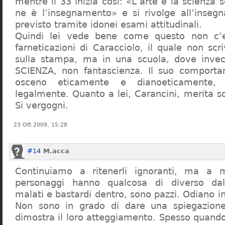
mentre il 33 inizia così: «L’arte e la scienza s
ne è l’insegnamento» e si rivolge all’inseg
previsto tramite idonei esami attitudinali.
Quindi lei vede bene come questo non c’e
farneticazioni di Caracciolo, il quale non scr
sulla stampa, ma in una scuola, dove inve
SCIENZA, non fantascienza. Il suo comport
osceno eticamente e dianoeticamente, 
legalmente. Quanto a lei, Carancini, merita so
Si vergogni.
23 Ott 2009, 15:28
#14
M.acca
Continuiamo a ritenerli ignoranti, ma a 
personaggi hanno qualcosa di diverso dal
malati e bastardi dentro, sono pazzi. Odiano i
Non sono in grado di dare una spiegazione
dimostra il loro atteggiamento. Spesso quando