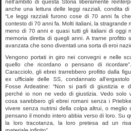
nell’ambito di questa Storia liberamente reinterpr
anche una lettura delle leggi razziali, condita di
“Le leggi razziali furono cose di 70 anni fa che
contesto di 70 anni fa. Molti italiani, la stragran
meno di 70 anni e quasi tutti gli italiani di og
memoria diretta di quegli anni. A trarne profitto 
avanzata che sono diventati una sorta di eroi nazio
Vengono portati in giro nei convegni e nelle sc
quello che ricordano o pensano di ricordare
Caracciolo, gli ebrei trarrebbero profitto dalla fig
ex ufficiale delle SS, condannato all’ergastolo 
Fosse Ardeatine: “Non si parli di giustizia e 
perché io non ne vedo di giustizia. Vedo solo 
cosa sarebbero gli ebrei romani senza i Prieb
vivere senza nutrirsi della colpa altrui, o meglio
pensano il mondo intero abbia verso di loro. Su 
la loro tracotanza, la loro pretesa ad un ris
materiale infinito”.