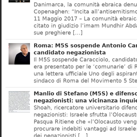
Danimarca, la comunità ebraica denu
Copenaghen: “Incita all’antisemitis
11 Maggio 2017 – La comunità ebrai
citato in giudizio l’imam Mundhir Abd
sue preghiere […]
Roma: M5S sospende Antonio Car
candidato negazionista
Il M5S sospende Caracciolo, candidato
era presentato per le ‘comunarie’ di
una lettera ufficiale Uno degli aspiran
sindaco di Roma del Movimento 5 Ste
Manlio di Stefano (M5S) e difenso
negazionisti: una vicinanza inqui
Shoah, ricercatore universitario difen
negazionisti: Israele sfrutta l’Olocaus
Pasqua Ritiene che «l’Olocausto venga
procurare indebiti vantaggi ad Israele
dei negazionisti […]