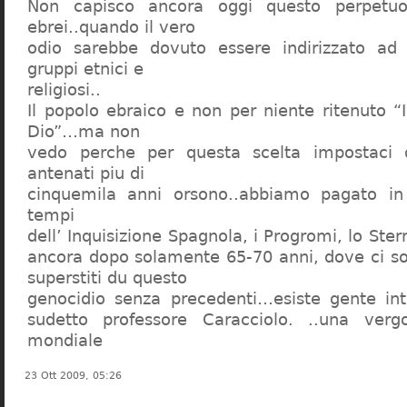
Non capisco ancora oggi questo perpetuo
ebrei..quando il vero
odio sarebbe dovuto essere indirizzato ad
gruppi etnici e
religiosi..
Il popolo ebraico e non per niente ritenuto “
Dio”…ma non
vedo perche per questa scelta impostaci 
antenati piu di
cinquemila anni orsono..abbiamo pagato in
tempi
dell’ Inquisizione Spagnola, i Progromi, lo St
ancora dopo solamente 65-70 anni, dove ci s
superstiti du questo
genocidio senza precedenti…esiste gente int
sudetto professore Caracciolo. ..una verg
mondiale
23 Ott 2009, 05:26