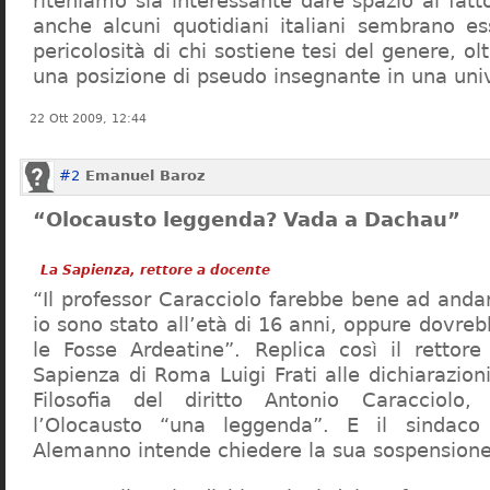
riteniamo sia interessante dare spazio al fa
anche alcuni quotidiani italiani sembrano ess
pericolosità di chi sostiene tesi del genere, o
una posizione di pseudo insegnante in una uni
22 Ott 2009, 12:44
#2
Emanuel Baroz
“Olocausto leggenda? Vada a Dachau”
La Sapienza, rettore a docente
“Il professor Caracciolo farebbe bene ad and
io sono stato all’età di 16 anni, oppure dovre
le Fosse Ardeatine”. Replica così il rettore 
Sapienza di Roma Luigi Frati alle dichiarazioni
Filosofia del diritto Antonio Caracciolo
l’Olocausto “una leggenda”. E il sindac
Alemanno intende chiedere la sua sospensione