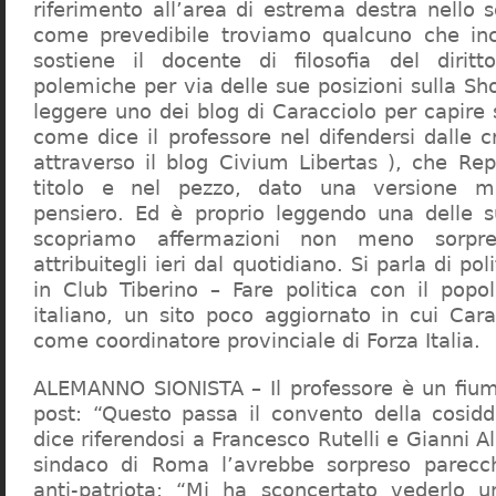
riferimento all’area di estrema destra nello s
come prevedibile troviamo qualcuno che in
sostiene il docente di filosofia del diritt
polemiche per via delle sue posizioni sulla S
leggere uno dei blog di Caracciolo per capire
come dice il professore nel difendersi dalle cr
attraverso il blog Civium Libertas ), che Rep
titolo e nel pezzo, dato una versione mi
pensiero. Ed è proprio leggendo una delle s
scopriamo affermazioni non meno sorpre
attribuitegli ieri dal quotidiano. Si parla di po
in Club Tiberino – Fare politica con il popo
italiano, un sito poco aggiornato in cui Cara
come coordinatore provinciale di Forza Italia.
ALEMANNO SIONISTA – Il professore è un fium
post: “Questo passa il convento della cosid
dice riferendosi a Francesco Rutelli e Gianni 
sindaco di Roma l’avrebbe sorpreso parecch
anti-patriota: “Mi ha sconcertato vederlo u