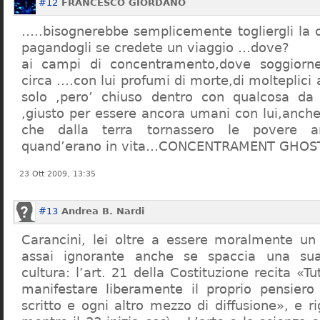
#12
FRANCESCO GIORDANO
…..bisognerebbe semplicemente togliergli la c
pagandogli se credete un viaggio …dove?
ai campi di concentramento,dove soggiorn
circa ….con lui profumi di morte,di molteplici 
solo ,pero’ chiuso dentro con qualcosa d
,giusto per essere ancora umani con lui,anch
che dalla terra tornassero le povere a
quand’erano in vita…CONCENTRAMENT GHOST
23 Ott 2009, 13:35
#13
Andrea B. Nardi
Carancini, lei oltre a essere moralmente un
assai ignorante anche se spaccia una su
cultura: l’art. 21 della Costituzione recita «Tu
manifestare liberamente il proprio pensiero
scritto e ogni altro mezzo di diffusione», e 