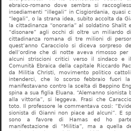
ebraico-romano dove sembra si raccogliess
insediamenti “illegali” in Cisgiordania, quasi c
“legali”, o la strana idea, subito accolta da G
la cittadinanza “onoraria” al soldatino Shali
“disonare” agli occhi di oltre un miliardo d
cittadinanza romana di tre milioni di perso
quest’anno Caracciolo si diceva sorpreso del
dell’ordine che di notte aveva rimosso per
alcuni striscioni critici verso il sindaco e 
Comunità Ebraica della capitale Riccardo Paci
da Militia Christi, movimento politico cattoli
intenderci, che lo scorso febbraio fuori la
manifestavano contro la scelta di Beppino Eng
spina a sua figlia Eluana. “Alemanno sionista
alla vittoria”, si leggeva. Frasi che Caracci
toto. Il professore le commentava così: “Evid
sionista di Gianni non piace ad alcuni”. E s
sono a favore di Hamas ed ho partec
manifestazione di “Militia”, ma a quella 