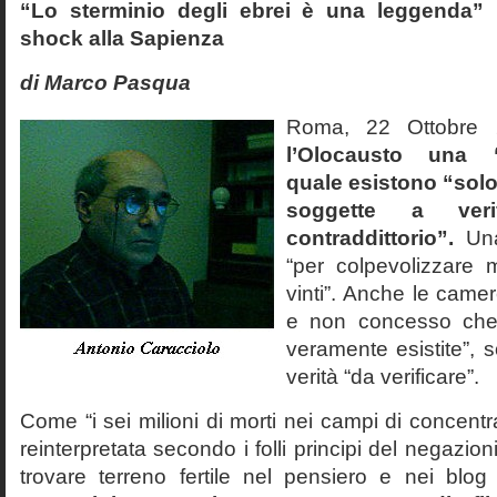
“Lo sterminio degli ebrei è una leggenda” p
shock alla Sapienza
di Marco Pasqua
Roma, 22 Ottobr
l’Olocausto una 
quale esistono “solo 
soggette a veri
contraddittorio”.
Una
“per colpevolizzare 
vinti”. Anche le cam
e non concesso che
veramente esistite”, 
verità “da verificare”.
Come “i sei milioni di morti nei campi di concentr
reinterpretata secondo i folli principi del negazi
trovare terreno fertile nel pensiero e nei blog