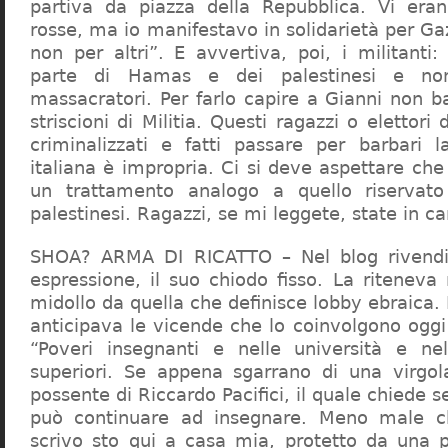
partiva da piazza della Repubblica. Vi era
rosse, ma io manifestavo in solidarietà per Gaz
non per altri”. E avvertiva, poi, i militanti
parte di Hamas e dei palestinesi e non 
massacratori. Per farlo capire a Gianni non b
striscioni di Militia. Questi ragazzi o elettori
criminalizzati e fatti passare per barbari l
italiana è impropria. Ci si deve aspettare che 
un trattamento analogo a quello riserva
palestinesi. Ragazzi, se mi leggete, state in 
SHOA? ARMA DI RICATTO – Nel blog rivendic
espressione, il suo chiodo fisso. La riteneva
midollo da quella che definisce lobby ebraica.
anticipava le vicende che lo coinvolgono oggi
“Poveri insegnanti e nelle università e ne
superiori. Se appena sgarrano di una virgol
possente di Riccardo Pacifici, il quale chiede s
può continuare ad insegnare. Meno male c
scrivo sto qui a casa mia, protetto da una 