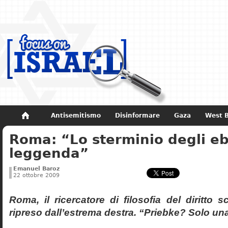
Antisemitismo
Disinformare
Gaza
West 
Roma: “Lo sterminio degli eb
Non dimenticare
Storia di Israele
leggenda”
Emanuel Baroz
22 ottobre 2009
Roma, il ricercatore di filosofia del diritto 
ripreso dall’estrema destra. “Priebke? Solo un