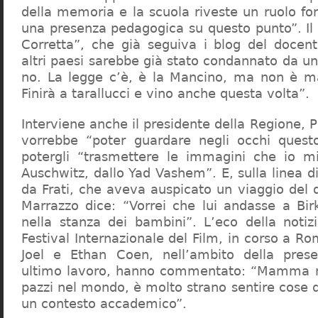
della memoria e la scuola riveste un ruolo f
una presenza pedagogica su questo punto”. Il 
Corretta”, che già seguiva i blog del docen
altri paesi sarebbe già stato condannato da un t
no. La legge c’è, è la Mancino, ma non è ma
Finirà a tarallucci e vino anche questa volta”.
Interviene anche il presidente della Regione, 
vorrebbe “poter guardare negli occhi questo
potergli “trasmettere le immagini che io m
Auschwitz, dallo Yad Vashem”. E, sulla linea 
da Frati, che aveva auspicato un viaggio del
Marrazzo dice: “Vorrei che lui andasse a Bi
nella stanza dei bambini”. L’eco della notiz
Festival Internazionale del Film, in corso a Rom
Joel e Ethan Coen, nell’ambito della prese
ultimo lavoro, hanno commentato: “Mamma m
pazzi nel mondo, è molto strano sentire cose 
un contesto accademico”.