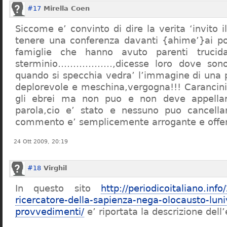
#17
Mirella Coen
Siccome e’ convinto di dire la verita ‘invito i
tenere una conferenza davanti {ahime’}ai poc
famiglie che hanno avuto parenti trucid
sterminio………………,dicesse loro dove sono f
quando si specchia vedra’ l’immagine di una 
deplorevole e meschina,vergogna!!! Carancin
gli ebrei ma non puo e non deve appellarsi
parola,cio e’ stato e nessuno puo cancellar
commento e’ semplicemente arrogante e offe
24 Ott 2009, 20:19
#18
Virghil
In questo sito
http://periodicoitaliano.inf
ricercatore-della-sapienza-nega-olocausto-lun
provvedimenti/
e’ riportata la descrizione dell’