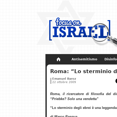
Antisemitismo
Disinf
Non dimenticare
Storia di Israel
Roma: “Lo sterminio d
Emanuel Baroz
22 ottobre 2009
Roma, il ricercatore di filosofia del di
“Priebke? Solo una vendetta”
“Lo sterminio degli ebrei è una leggenda
di Marco Pasqua