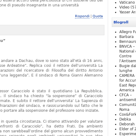
essersi accorti della pericolosità di chi sostiene tesi del
Vaticano
one di pseudo insegnante in una università
Video
(5
Yasser Ar
|
Rispondi
Quota
Blogroll
Allegro F
Barbara
au”
Bennaur
BNVCA –
National 
Contre
 andare a Dachau, dove io sono stato all’età di 16 anni,
l’Antise
e Ardeatine”. Replica così il rettore dell’università La
Bugie da
razioni del ricercatore di Filosofia del diritto Antonio
lunghe
o “una leggenda”. E il sindaco di Roma Gianni Alemanno
CAMERA 
for Accur
East Repo
America
fessor Caracciolo è stato il quotidiano La Repubblica.
CFCA –
 Il sindaco ha chiesto “la sospensione” di Caracciolo
antisemi
mate. E subito il rettore dell’universita’ La Sapienza di
Comunità
iarazioni del sindaco, e rassicurandolo sul fatto che le
Roma
 portare alla sospensione del professore sono iniziate.
Cox&For
Debka
e in questa circostanza. Ci stiamo attivando per valutare
Deborah 
nfronti di Caracciolo”, ha detto Frati. Da ambienti
Elder of 
ra non sarebbeall’ordine del giorno alcun provvedimento
Esperim