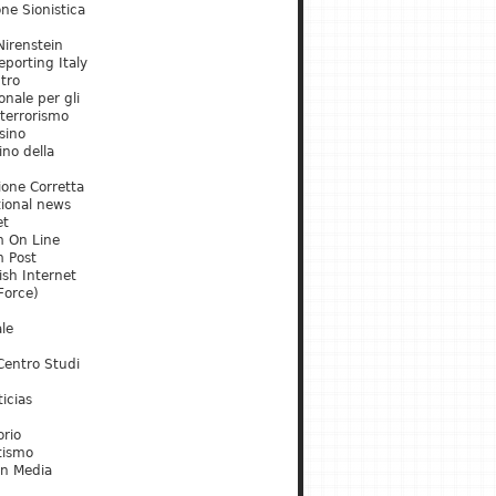
ne Sionistica
irenstein
porting Italy
tro
onale per gli
 terrorismo
sino
ino della
ione Corretta
tional news
et
m On Line
m Post
ish Internet
Force)
le
Centro Studi
icias
orio
tismo
an Media