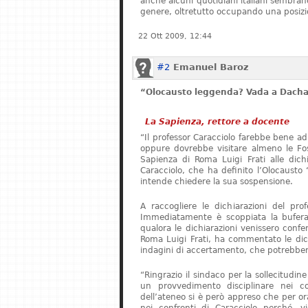
anche alcuni quotidiani italiani sembrano 
genere, oltretutto occupando una posizi
22 Ott 2009, 12:44
#2
Emanuel Baroz
“Olocausto leggenda? Vada a Dach
La Sapienza, rettore a docente
“Il professor Caracciolo farebbe bene ad
oppure dovrebbe visitare almeno le Foss
Sapienza di Roma Luigi Frati alle dichia
Caracciolo, che ha definito l’Olocaust
intende chiedere la sua sospensione.
A raccogliere le dichiarazioni del pro
Immediatamente è scoppiata la bufera.
qualora le dichiarazioni venissero confer
Roma Luigi Frati, ha commentato le dich
indagini di accertamento, che potrebbero
“Ringrazio il sindaco per la sollecitudin
un provvedimento disciplinare nei co
dell’ateneo si è però appreso che per o