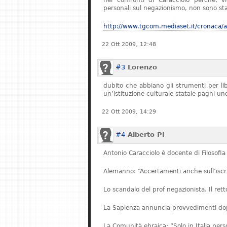
nei confronti di Caracciolo perché, v
personali sul negazionismo, non sono stat
http://www.tgcom.mediaset.it/cronaca/ar
22 Ott 2009, 12:48
#3
Lorenzo
dubito che abbiano gli strumenti per l
un’istituzione culturale statale paghi u
22 Ott 2009, 14:29
#4
Alberto Pi
Antonio Caracciolo è docente di Filosofia 
Alemanno: “Accertamenti anche sull’iscriz
Lo scandalo del prof negazionista. Il re
La Sapienza annuncia provvedimenti dopo
La Comunità ebraica: “Solo in Italia pe