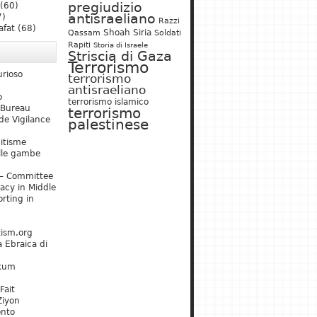
pregiudizio
(60)
antisraeliano
7)
Razzi
afat
(68)
Shoah
Siria
Qassam
Soldati
Rapiti
Storia di Israele
Striscia di Gaza
Terrorismo
urioso
terrorismo
antisraeliano
o
terrorismo islamico
 Bureau
terrorismo
de Vigilance
palestinese
mitisme
lle gambe
– Committee
acy in Middle
rting in
tism.org
 Ebraica di
kum
Fait
Ziyon
ento