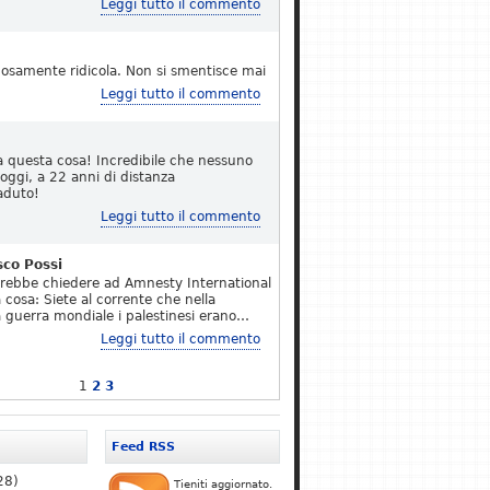
Leggi tutto il commento
osamente ridicola. Non si smentisce mai
Leggi tutto il commento
a questa cosa! Incredibile che nessuno
 oggi, a 22 anni di distanza
aduto!
Leggi tutto il commento
sco Possi
erebbe chiedere ad Amnesty International
 cosa: Siete al corrente che nella
 guerra mondiale i palestinesi erano…
Leggi tutto il commento
1
2
3
Feed RSS
28)
Tieniti aggiornato.