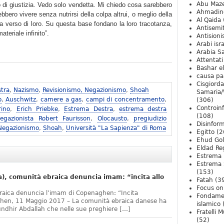
Abu Maz
 di giustizia. Vedo solo vendetta. Mi chiedo cosa sarebbero
Ahmadin
bero vivere senza nutrirsi della colpa altrui, o meglio della
Al Qaida
a verso di loro. Su questa base fondano la loro tracotanza,
Antisemi
teriale infinito”.
Antision
Arabi isra
Arabia S
Attentati
Bashar e
causa pa
Cisgiord
tra
,
Nazismo
,
Revisionismo, Negazionismo
,
Shoah
Samaria/
o
,
Auschwitz
,
camere a gas
,
campi di concentramento
,
(306)
Controin
rino
,
Erich Priebke
,
Estrema Destra
,
estrema destra
(108)
egazionista Robert Faurisson
,
Olocausto
,
pregiudizio
Disinfor
 Negazionismo
,
Shoah
,
Università "La Sapienza" di Roma
Egitto
(2
Ehud Go
Eldad Re
Estrema 
Estrema 
(153)
, comunità ebraica denuncia imam: “incita allo
Fatah
(3
Focus on 
raica denuncia l’imam di Copenaghen: “Incita
Fondame
ghen, 11 Maggio 2017 – La comunità ebraica danese ha
islamico
undhir Abdallah che nelle sue preghiere […]
Fratelli 
(52)