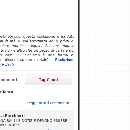
polo ebraico, questa risoluzione è fondata
lla falsità e sull´arroganza ed è priva di
alore morale o legale. Per noi, popolo
to non è altro che un pezzo di carta e noi
o così"
["il sionismo è una forma di
i discriminazione razziale" -
Risoluzione
re 1975
]
Commenti
Tag Cloud
o Tanto
Leggi tutto il commento
ca Burchietti
NA RAI ! LE NOTIZIE DEVONO ESSERE
UPERPARTES