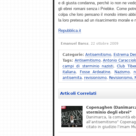
e di giusta condanna, perché io non ne vedo
gli ebrei romani senza i Priebke. Come potreb
colpa che loro pensano il mondo intero abbi
la loro pretesa ad un risarcimento morale e ma
Repubblica.it
Emanuel Baroz
, 22 ottobre 2009
Categorie:
Antisemitismo
,
Estrema Des
Tags:
Antisemitismo
,
Antonio Caracciol
campi di sterminio nazisti
,
Club Tibe
italiana
,
Fosse Ardeatine
,
Nazismo
,
n
antisemita
,
revisionismo
,
Revisionismo,
Articoli Correlati
Copenaghen (Danimarca)
sterminio degli ebrei”
Danimarca, la comunità eb
all’antisemitismo” Copena
citato in giudizio l’imam M