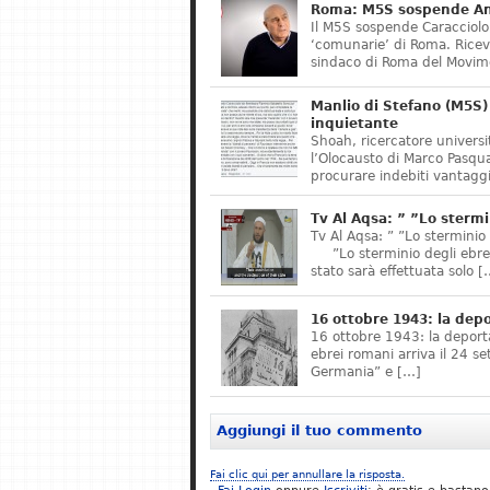
Roma: M5S sospende Ant
Il M5S sospende Caracciolo,
‘comunarie’ di Roma. Riceve
sindaco di Roma del Movime
Manlio di Stefano (M5S) 
inquietante
Shoah, ricercatore universit
l’Olocausto di Marco Pasqua
procurare indebiti vantaggi
Tv Al Aqsa: ” ”Lo stermi
Tv Al Aqsa: ” ”Lo sterminio
”Lo sterminio degli ebrei s
stato sarà effettuata solo [
16 ottobre 1943: la dep
16 ottobre 1943: la deporta
ebrei romani arriva il 24 se
Germania” e […]
Aggiungi il tuo commento
Fai clic qui per annullare la risposta.