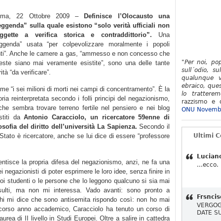
oma, 22 Ottobre 2009 –
Definisce l’Olocausto una
eggenda” sulla quale esistono “solo verità ufficiali non
ggette a verifica storica e contraddittorio”.
Una
eggenda” usata “per colpevolizzare moralmente i popoli
nti”. Anche le camere a gas, “ammesso e non concesso che
"Per noi, po
este siano mai veramente esistite”, sono una delle tante
sull´odio, su
ità “da verificare”.
qualunque v
ebraico, ques
me “i sei milioni di morti nei campi di concentramento”. È la
lo tratterem
oria reinterpretata secondo i folli principi del negazionismo,
razzismo e d
che sembra trovare terreno fertile nel pensiero e nei blog
ONU Novemb
stiti da
Antonio Caracciolo, un ricercatore 59enne di
losofia del diritto dell’università La Sapienza.
Secondo il
o Stato è ricercatore, anche se lui dice di essere “professore
Ultimi 
Lucian
ntisce la propria difesa del negazionismo, anzi, ne fa una
...ecco.
ei negazionisti di poter esprimere le loro idee, senza finire in
suoi studenti o le persone che lo leggono qualcuno si sia mai
insulti, ma non mi interessa. Vado avanti: sono pronto a
Frsncis
chi mi dice che sono antisemita rispondo così: non ho mai
VERGOG
o scorso anno accademico, Caracciolo ha tenuto un corso di
DATE S
laurea di II livello in Studi Europei. Oltre a salire in cattedra