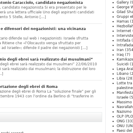
Gallery
(
onio Caracciolo, candidato negazionista
George W
 candidato negazionista Si era presentato per le
Gilad Sha
rà una lettera ufficiale Uno degli aspiranti candidati
Gruppi eb
nto 5 Stelle, Antonio […]
Hamas
(
Hezbolla
e difensori dei negazionisti: una vicinanza
Internet
Intervist
ario difende sul web i negazionisti: Israele sfrutta
Intifada
(
 Ritiene che «l’Olocausto venga sfruttato per
Intrafada
 ad Israele»; difende il padre dei negazionisti […]
Iran
(354
Iraq
(7)
nio degli ebrei sarà realizzato dai musulmani”
Kamikaze
 degli ebrei sarà realizzato dai musulmani” 22/06/2010
Suicidi
(
arà realizzato dai musulmani; la distruzione del loro
Lega Ara
…]
Libano
(
Libia
(28
Lotte tra
ortazione degli ebrei di Roma
palestine
zione degli ebrei di Roma La “soluzione finale” per gli
Manifesta
ttembre 1943 con l’ordine da Berlino di “trasferire in
Israele
(5
Massimo
Nasrallah
Nazismo
OLP (PLO
ONG
(33
ONU (UN
Paesi de