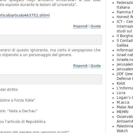
iene spiegato negli ambienti universitari le sue idee
Federazio
e esposte durante le lezioni all’università”.
Italiana
Fiamma N
ticoli/articolo463752.shtml
Honest Re
ICT – Cen
|
Rispondi
Quota
Internazi
studi sul
Il Borghe
Il Contad
Galilea
iberarsi di questo ignorante, ma certo è vergognoso che
Informaz
no stipendio a un personaggio del genere.
Israel na
Israele.n
Jerusale
|
Rispondi
Quota
Jerusale
JIDF (Jew
Defense 
Kolot
L'Informa
del diritto
Licra
Logan’s 
ione a Forza Italia”
M.acca
Malas Not
ttore: “Vada a Dachau”
MEMRI
Osservat
Antisemi
 l’articolo di Repubblica
Palestini
Watch
rsonaggi del genere non vengono puniti”