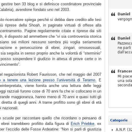
 gestire ben 33 blog e si definisce coordinatore provinciale
Calabria), avendone fondato uno nel 2003.
Daniel
vergogn
esto ricercatore spiega perché si debba dare credito alle tesi
iù riprese della Shoah, in paginate virtuali di offese alla
centramento. Pagine regolarmente citate e riprese dai siti
ah, è disposto ad ammettere che “vi sia controversia storica
Daniel
siano sei milioni nessuno sembra più voglia seriamente
Pazzesc
inazione e persecuzione di ebrei, zingari, omosessuali,
ne parli
dall'acc
e sia seguita in senso proprio anche la volontà di “sterminio”
osso sospendere il giudizio in attesa di prove certe o in
vincimento”.
France
del negazionista Robert Faurisson, che nel maggio del 2007
Mi piac
to a tenere una lezione presso l’università di Teramo.
E
una sola
seconda
einterpretata, viene fornita anche una lettura delle leggi
leggi razziali furono cose di 70 anni fa che si collocano in un
ragrande maggioranza, hanno meno di 70 anni e quasi tutti gli
retta di quegli anni. A trarne profitto sono gli ebrei di età
i nazionali.
le scuole per raccontare quello che ricordano o pensano di
Categorie
ebrei trarrebbero profitto dalla figura di
Erich Priebke
, ex
er l’eccidio delle Fosse Ardeatine: “Non si parli di giustizia
A.N.P.
(3