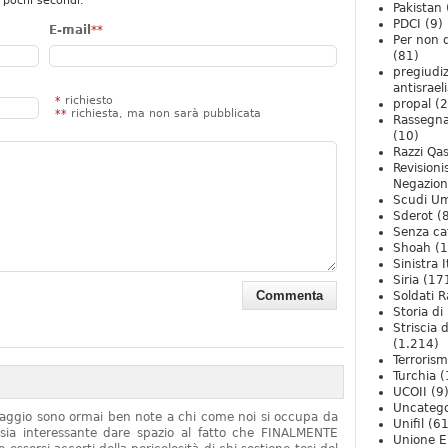
 pochi secondi.
Pakistan
PDCI
(9)
E-mail
**
Per non 
(81)
pregiudiz
antisrael
*
richiesto
propal
(2
**
richiesta, ma non sarà pubblicata
Rassegn
(10)
Razzi Qa
Revision
Negazio
Scudi U
Sderot
(8
Senza ca
Shoah
(1
Sinistra I
Siria
(17
Soldati R
Storia di 
Striscia 
(1.214)
Terroris
Turchia
(
UCOII
(9
Uncatego
onaggio sono ormai ben note a chi come noi si occupa da
Unifil
(61
sia interessante dare spazio al fatto che FINALMENTE
Unione E