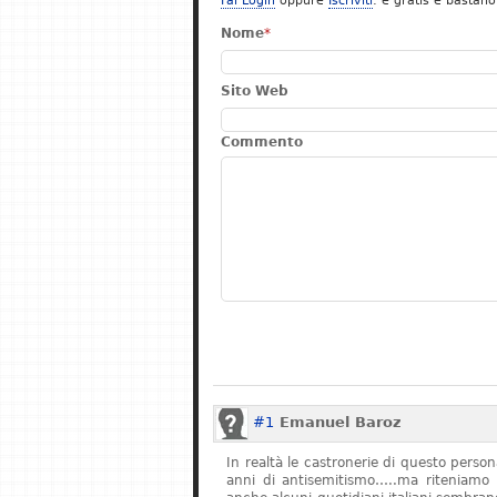
Fai Login
oppure
Iscriviti
: è gratis e bastano
Nome
*
Sito Web
Commento
#1
Emanuel Baroz
In realtà le castronerie di questo pers
anni di antisemitismo…..ma riteniamo 