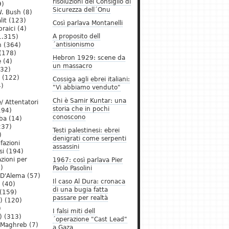
risoluzioni del Consiglio di
9)
Sicurezza dell´Onu
. Bush
(8)
lit
(123)
Così parlava Montanelli
raici
(4)
A proposito dell
1.315)
´antisionismo
h
(364)
(178)
Hebron 1929: scene da
e
(4)
un massacro
32)
(122)
Cossiga agli ebrei italiani:
)
"Vi abbiamo venduto"
Chi è Samir Kuntar: una
/ Attentatori
storia che in pochi
194)
conoscono
ba
(14)
237)
Testi palestinesi: ebrei
)
denigrati come serpenti
 fazioni
assassini
si
(194)
zioni per
1967: così parlava Pier
)
Paolo Pasolini
 D'Alema
(57)
Il caso Al Dura: cronaca
(40)
di una bugia fatta
(159)
passare per realtà
)
(120)
)
I falsi miti dell
)
(313)
´operazione "Cast Lead"
l Maghreb
(7)
a Gaza