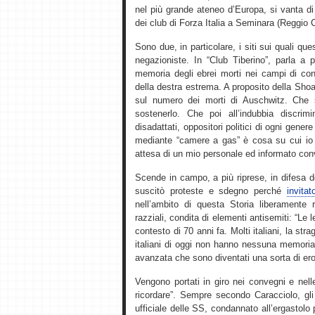
nel più grande ateneo d’Europa, si vanta di
dei club di Forza Italia a Seminara (Reggio 
Sono due, in particolare, i siti sui quali qu
negazioniste. In “Club Tiberino”, parla a p
memoria degli ebrei morti nei campi di con
della destra estrema. A proposito della Sho
sul numero dei morti di Auschwitz. Che 
sostenerlo. Che poi all’indubbia discrim
disadattati, oppositori politici di ogni gener
mediante “camere a gas” è cosa su cui io p
attesa di un mio personale ed informato con
Scende in campo, a più riprese, in difesa 
suscitò proteste e sdegno perché
invita
nell’ambito di questa Storia liberamente r
razziali, condita di elementi antisemiti: “Le 
contesto di 70 anni fa. Molti italiani, la st
italiani di oggi non hanno nessuna memoria di
avanzata che sono diventati una sorta di ero
Vengono portati in giro nei convegni e nel
ricordare”. Sempre secondo Caracciolo, gli 
ufficiale delle SS, condannato all’ergastolo p