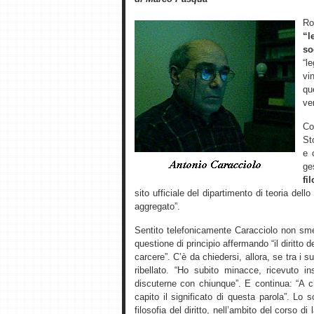
R
“l
so
“l
vi
qu
ver
Co
St
e 
ge
fi
sito ufficiale del dipartimento di teoria dell
aggregato”.
Sentito telefonicamente Caracciolo non sme
questione di principio affermando “il diritto d
carcere”. C’è da chiedersi, allora, se tra i 
ribellato. “Ho subito minacce, ricevuto 
discuterne con chiunque”. E continua: “A 
capito il significato di questa parola”. L
filosofia del diritto, nell’ambito del corso di 