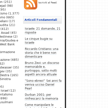
en
(251)
Iscriviti al Feed.
ejad
(98)
(95)
tismo
(1.377)
ismo
(665)
Articoli Fondamentali
eliani
(17)
audita
(21)
Israele: 21 domande, 21
(412)
risposte
l Assad
(45)
lestinese
(2)
Le cinque bugie su
ania/Giudea e
Israele
West Bank
Riccardo Cristiano: una
formazione
storia che è bene non
dimenticare
mazione
(485)
Bruno Zevi: un discorso
62)
memorabile e,
ldwasser
(35)
purtroppo, sotto molti
gev
(35)
aspetti ancora attuale
Destra
(165)
Sinistra
"Sono ebreo!" Sei anni fa
veniva ucciso Daniel
95)
Pearl
Israel
(12)
ntalismo
Durban 2001: per
(696)
rinfrescarci la memoria
Musulmani
Come manipolare le