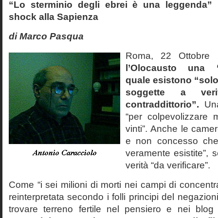
“Lo sterminio degli ebrei è una leggenda” p
shock alla Sapienza
di Marco Pasqua
Roma, 22 Ottobr
l’Olocausto una 
quale esistono “solo 
soggette a veri
contraddittorio”.
Una
“per colpevolizzare 
vinti”. Anche le cam
e non concesso che
veramente esistite”, 
verità “da verificare”.
Come “i sei milioni di morti nei campi di concentr
reinterpretata secondo i folli principi del negazi
trovare terreno fertile nel pensiero e nei blog