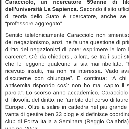
Caracciolo, un ricercatore 59enne di filo
dell’università La Sapienza.
Secondo il sito uffic
di teoria dello Stato è ricercatore, anche se
“professore aggregato”.
Sentito telefonicamente Caracciolo non smentisc
del negazionismo, anzi, ne fa una questione di pri
diritto dei negazionisti di poter esprimere le loro 
carcere”. C’è da chiedersi, allora, se tra i suoi 
che lo leggono qualcuno si sia mai ribellato. 
ricevuto insulti, ma non mi interessa. Vado av
discuterne con chiunque”. E continua: “A ch
antisemita rispondo così: non ho mai capito il s
parola”. Lo scorso anno accademico, Caracciolo
di filosofia del diritto, nell’ambito del corso di laurea
Europei. Oltre a salire in cattedra nel più grande
vanta di gestire ben 33 blog e si definisce coordin
club di Forza Italia a Seminara (Reggio Calabria
uno nel 2003.