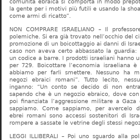
comunità ebraica si comporta in modo prepo
la gente per i motivi più futili e usando la sho
come armi di ricatto”.
NON COMPRARE ISRAELIANO – Il professor
polemiche. Si era già trovato nell’occhio del ci
promozione di un boicottaggio ai danni di Isra
caso non aveva certo abbassato la guardia: 
un codice a barre. I prodotti israeliani hanno u
per 729. Boicottare l’economia israeliana è
abbiamo per farli smettere. Nessuno ha m
negozi ebraici romani”. Tutto lecito, ness
inganno: “Un conto se decido di non entr
sapendo che è un negozio ebraico, dove con 
poi finanziata l’aggressione militare a Gaza
sappiamo. Come sappiamo, per avercelo de
ebrei romani sono accessi sostenitori di Isra
rompere a sassate le vetrine degli stessi negoz
LEGGI ILLIBERALI – Poi uno sguardo alla poli