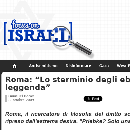
Antisemitismo
Disinformare
Gaza
West 
Roma: “Lo sterminio degli eb
Non dimenticare
Storia di Israele
leggenda”
Emanuel Baroz
22 ottobre 2009
Roma, il ricercatore di filosofia del diritto 
ripreso dall’estrema destra. “Priebke? Solo un