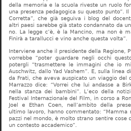
della memoria e la scuola riveste un ruolo f
una presenza pedagogica su questo punto”. Il 
Corretta”, che già seguiva i blog del docen
altri paesi sarebbe già stato condannato da un t
no. La legge c’è, è la Mancino, ma non è ma
Finirà a tarallucci e vino anche questa volta”.
Interviene anche il presidente della Regione, 
vorrebbe “poter guardare negli occhi questo
potergli “trasmettere le immagini che io m
Auschwitz, dallo Yad Vashem”. E, sulla linea 
da Frati, che aveva auspicato un viaggio del
Marrazzo dice: “Vorrei che lui andasse a Bi
nella stanza dei bambini”. L’eco della notiz
Festival Internazionale del Film, in corso a Rom
Joel e Ethan Coen, nell’ambito della prese
ultimo lavoro, hanno commentato: “Mamma m
pazzi nel mondo, è molto strano sentire cose 
un contesto accademico”.