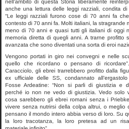
nell’ambito di questa Storia liberamente reinterpr
anche una lettura delle leggi razziali, condita di
“Le leggi razziali furono cose di 70 anni fa che
contesto di 70 anni fa. Molti italiani, la stragran
meno di 70 anni e quasi tutti gli italiani di og
memoria diretta di quegli anni. A trarne profitto 
avanzata che sono diventati una sorta di eroi nazio
Vengono portati in giro nei convegni e nelle sc
quello che ricordano o pensano di ricordare
Caracciolo, gli ebrei trarrebbero profitto dalla fig
ex ufficiale delle SS, condannato all’ergastolo 
Fosse Ardeatine: “Non si parli di giustizia e 
perché io non ne vedo di giustizia. Vedo solo 
cosa sarebbero gli ebrei romani senza i Prieb
vivere senza nutrirsi della colpa altrui, o meglio
pensano il mondo intero abbia verso di loro. Su 
la loro tracotanza, la loro pretesa ad un ris
materiale infinito”.