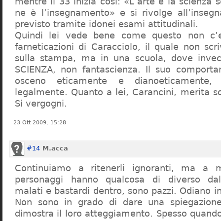
mentre il 33 inizia così: «L’arte e la scienza s
ne è l’insegnamento» e si rivolge all’inseg
previsto tramite idonei esami attitudinali.
Quindi lei vede bene come questo non c’e
farneticazioni di Caracciolo, il quale non scr
sulla stampa, ma in una scuola, dove inve
SCIENZA, non fantascienza. Il suo comport
osceno eticamente e dianoeticamente, 
legalmente. Quanto a lei, Carancini, merita so
Si vergogni.
23 Ott 2009, 15:28
#14
M.acca
Continuiamo a ritenerli ignoranti, ma a 
personaggi hanno qualcosa di diverso dal
malati e bastardi dentro, sono pazzi. Odiano i
Non sono in grado di dare una spiegazione
dimostra il loro atteggiamento. Spesso quando