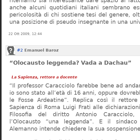
riteniamo sia interessante dare spazio al fa
anche alcuni quotidiani italiani sembrano ess
pericolosità di chi sostiene tesi del genere, o
una posizione di pseudo insegnante in una uni
22 Ott 2009, 12:44
#2
Emanuel Baroz
“Olocausto leggenda? Vada a Dachau”
La Sapienza, rettore a docente
“Il professor Caracciolo farebbe bene ad and
io sono stato all’età di 16 anni, oppure dovre
le Fosse Ardeatine”. Replica così il rettore 
Sapienza di Roma Luigi Frati alle dichiarazioni
Filosofia del diritto Antonio Caracciolo
l’Olocausto “una leggenda”. E il sindac
Alemanno intende chiedere la sua sospensione