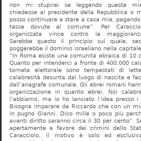
non mi stupirei se leggendo queste mie
chiedesse al presidente della Repubblica o 
posso continuare a stare a casa mia, pagando 
tasse dovute al comune”. Per Caraccio
organizzata vince contro la maggioranza
Sarebbe questo il principio sul quale, se
poggerebbe il dominio israeliano nella capita
“In Roma esiste una comunità ebraica di 10 
Quanto per intenderci a fronte di 400.000 cal
tornata elettorale sono tempestati di lette
calabresità desunta dal luogo di nascita e fa
dall’anagrafe comunale. Gli ebrei romani hann
organizzazione in quanto ebrei. Noi calabr
l’abbiamo, ma io ho lanciato l’idea presso 
Bisogna imparare da Riccardo che con un migl
in pugno Gianni. Dico mille o poco più perch
aventi diritto saranno circa il 30 per cento”. S
apertamente a favore dei crimini dello Stat
Caracciolo, il motivo è solo ed esclusi