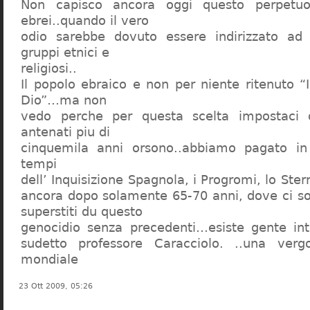
Non capisco ancora oggi questo perpetuo
ebrei..quando il vero
odio sarebbe dovuto essere indirizzato ad
gruppi etnici e
religiosi..
Il popolo ebraico e non per niente ritenuto “
Dio”…ma non
vedo perche per questa scelta impostaci 
antenati piu di
cinquemila anni orsono..abbiamo pagato in
tempi
dell’ Inquisizione Spagnola, i Progromi, lo St
ancora dopo solamente 65-70 anni, dove ci s
superstiti du questo
genocidio senza precedenti…esiste gente int
sudetto professore Caracciolo. ..una verg
mondiale
23 Ott 2009, 05:26