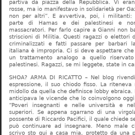
partiva da piazza della Repubblica. Vi era
rosse, ma io manifestavo in solidarietà per Gaz
non per altri”. E avvertiva, poi, i militanti
parte di Hamas e dei palestinesi e non 
massacratori. Per farlo capire a Gianni non b
striscioni di Militia. Questi ragazzi o elettori
criminalizzati e fatti passare per barbari l
italiana è impropria. Ci si deve aspettare che 
un trattamento analogo a quello riserva
palestinesi. Ragazzi, se mi leggete, state in 
SHOA? ARMA DI RICATTO – Nel blog rivendic
espressione, il suo chiodo fisso. La riteneva
midollo da quella che definisce lobby ebraica.
anticipava le vicende che lo coinvolgono oggi
“Poveri insegnanti e nelle università e ne
superiori. Se appena sgarrano di una virgol
possente di Riccardo Pacifici, il quale chiede s
può continuare ad insegnare. Meno male c
scrivo sto qui a casa mia, protetto da una 