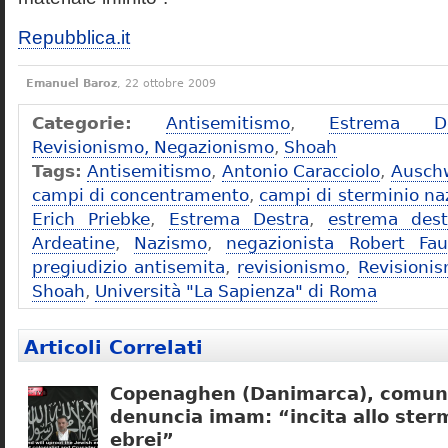
Repubblica.it
Emanuel Baroz
, 22 ottobre 2009
Categorie:
Antisemitismo
,
Estrema De
Revisionismo, Negazionismo
,
Shoah
Tags:
Antisemitismo
,
Antonio Caracciolo
,
Ausch
campi di concentramento
,
campi di sterminio naz
Erich Priebke
,
Estrema Destra
,
estrema dest
Ardeatine
,
Nazismo
,
negazionista Robert Fau
pregiudizio antisemita
,
revisionismo
,
Revisioni
Shoah
,
Università "La Sapienza" di Roma
Articoli Correlati
Copenaghen (Danimarca), comuni
denuncia imam: “incita allo sterm
ebrei”