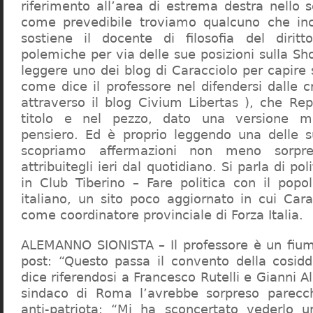
riferimento all’area di estrema destra nello s
come prevedibile troviamo qualcuno che in
sostiene il docente di filosofia del diritt
polemiche per via delle sue posizioni sulla S
leggere uno dei blog di Caracciolo per capire
come dice il professore nel difendersi dalle cr
attraverso il blog Civium Libertas ), che Rep
titolo e nel pezzo, dato una versione mi
pensiero. Ed è proprio leggendo una delle s
scopriamo affermazioni non meno sorpre
attribuitegli ieri dal quotidiano. Si parla di po
in Club Tiberino – Fare politica con il popo
italiano, un sito poco aggiornato in cui Cara
come coordinatore provinciale di Forza Italia.
ALEMANNO SIONISTA – Il professore è un fium
post: “Questo passa il convento della cosid
dice riferendosi a Francesco Rutelli e Gianni 
sindaco di Roma l’avrebbe sorpreso parecch
anti-patriota: “Mi ha sconcertato vederlo u