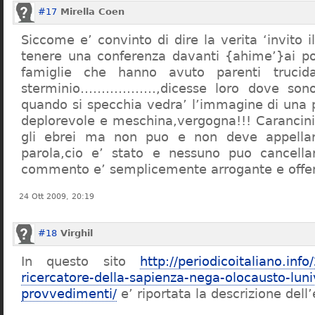
#17
Mirella Coen
Siccome e’ convinto di dire la verita ‘invito i
tenere una conferenza davanti {ahime’}ai poc
famiglie che hanno avuto parenti trucid
sterminio………………,dicesse loro dove sono f
quando si specchia vedra’ l’immagine di una 
deplorevole e meschina,vergogna!!! Carancin
gli ebrei ma non puo e non deve appellarsi
parola,cio e’ stato e nessuno puo cancellar
commento e’ semplicemente arrogante e offe
24 Ott 2009, 20:19
#18
Virghil
In questo sito
http://periodicoitaliano.inf
ricercatore-della-sapienza-nega-olocausto-lun
provvedimenti/
e’ riportata la descrizione dell’