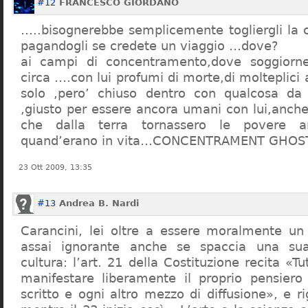
#12
FRANCESCO GIORDANO
…..bisognerebbe semplicemente togliergli la c
pagandogli se credete un viaggio …dove?
ai campi di concentramento,dove soggiorn
circa ….con lui profumi di morte,di molteplici 
solo ,pero’ chiuso dentro con qualcosa d
,giusto per essere ancora umani con lui,anch
che dalla terra tornassero le povere a
quand’erano in vita…CONCENTRAMENT GHOST
23 Ott 2009, 13:35
#13
Andrea B. Nardi
Carancini, lei oltre a essere moralmente un
assai ignorante anche se spaccia una su
cultura: l’art. 21 della Costituzione recita «Tu
manifestare liberamente il proprio pensiero
scritto e ogni altro mezzo di diffusione», e 