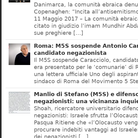
Danimarca, la comunità ebraica denu
Copenaghen: “Incita all’antisemitis
11 Maggio 2017 – La comunità ebrai
citato in giudizio l’imam Mundhir Abd
sue preghiere […]
Roma: M5S sospende Antonio Car
candidato negazionista
Il M5S sospende Caracciolo, candidato
era presentato per le ‘comunarie’ di
una lettera ufficiale Uno degli aspiran
sindaco di Roma del Movimento 5 Ste
Manlio di Stefano (M5S) e difenso
negazionisti: una vicinanza inqui
Shoah, ricercatore universitario difen
negazionisti: Israele sfrutta l’Olocaus
Pasqua Ritiene che «l’Olocausto venga
procurare indebiti vantaggi ad Israele
dei negazionisti […]