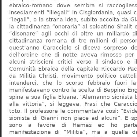
ebraico-romano dove sembra si raccogliess
insediamenti “illegali” in Cisgiordania, quasi c
“legali”, o la strana idea, subito accolta da G
la cittadinanza “onoraria” al soldatino Shali
“disonare” agli occhi di oltre un miliardo d
cittadinanza romana di tre milioni di perso
quest’anno Caracciolo si diceva sorpreso del
dell’ordine che di notte aveva rimosso per
alcuni striscioni critici verso il sindaco e 
Comunità Ebraica della capitale Riccardo Paci
da Militia Christi, movimento politico cattoli
intenderci, che lo scorso febbraio fuori la
manifestavano contro la scelta di Beppino Eng
spina a sua figlia Eluana. “Alemanno sionista
alla vittoria”, si leggeva. Frasi che Caracci
toto. Il professore le commentava così: “Evid
sionista di Gianni non piace ad alcuni”. E s
sono a favore di Hamas ed ho partec
manifestazione di “Militia”, ma a quella 