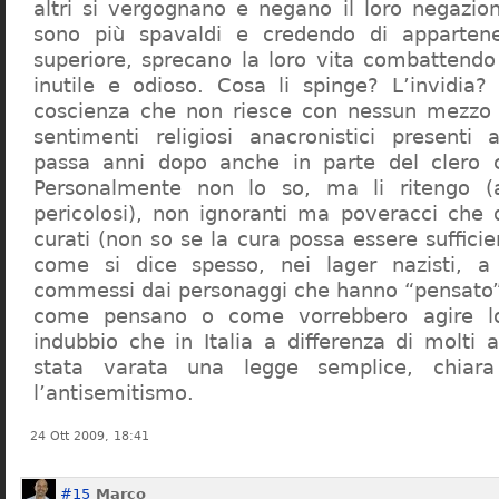
altri si vergognano e negano il loro negazion
sono più spavaldi e credendo di apparten
superiore, sprecano la loro vita combattendo
inutile e odioso. Cosa li spinge? L’invidia? 
coscienza che non riesce con nessun mezzo a
sentimenti religiosi anacronistici presenti
passa anni dopo anche in parte del clero cr
Personalmente non lo so, ma li ritengo (
pericolosi), non ignoranti ma poveracci che
curati (non so se la cura possa essere suffici
come si dice spesso, nei lager nazisti, a 
commessi dai personaggi che hanno “pensato”
come pensano o come vorrebbero agire l
indubbio che in Italia a differenza di molti a
stata varata una legge semplice, chiar
l’antisemitismo.
24 Ott 2009, 18:41
#15
Marco