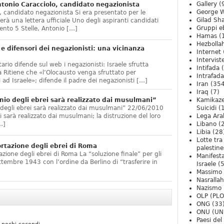
Gallery
(
onio Caracciolo, candidato negazionista
George W
 candidato negazionista Si era presentato per le
Gilad Sha
rà una lettera ufficiale Uno degli aspiranti candidati
Gruppi eb
nto 5 Stelle, Antonio […]
Hamas
(
Hezbolla
e difensori dei negazionisti: una vicinanza
Internet
Intervist
ario difende sul web i negazionisti: Israele sfrutta
Intifada
(
 Ritiene che «l’Olocausto venga sfruttato per
Intrafada
 ad Israele»; difende il padre dei negazionisti […]
Iran
(354
Iraq
(7)
nio degli ebrei sarà realizzato dai musulmani”
Kamikaze
 degli ebrei sarà realizzato dai musulmani” 22/06/2010
Suicidi
(
arà realizzato dai musulmani; la distruzione del loro
Lega Ara
…]
Libano
(
Libia
(28
Lotte tra
ortazione degli ebrei di Roma
palestine
zione degli ebrei di Roma La “soluzione finale” per gli
Manifesta
ttembre 1943 con l’ordine da Berlino di “trasferire in
Israele
(5
Massimo
Nasrallah
Nazismo
OLP (PLO
ONG
(33
ONU (UN
Paesi de