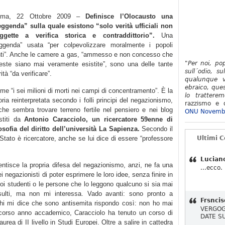
oma, 22 Ottobre 2009 –
Definisce l’Olocausto una
eggenda” sulla quale esistono “solo verità ufficiali non
ggette a verifica storica e contraddittorio”.
Una
eggenda” usata “per colpevolizzare moralmente i popoli
nti”. Anche le camere a gas, “ammesso e non concesso che
"Per noi, po
este siano mai veramente esistite”, sono una delle tante
sull´odio, su
ità “da verificare”.
qualunque v
ebraico, ques
me “i sei milioni di morti nei campi di concentramento”. È la
lo tratterem
oria reinterpretata secondo i folli principi del negazionismo,
razzismo e d
che sembra trovare terreno fertile nel pensiero e nei blog
ONU Novemb
stiti da
Antonio Caracciolo, un ricercatore 59enne di
losofia del diritto dell’università La Sapienza.
Secondo il
o Stato è ricercatore, anche se lui dice di essere “professore
Ultimi 
Lucian
ntisce la propria difesa del negazionismo, anzi, ne fa una
...ecco.
ei negazionisti di poter esprimere le loro idee, senza finire in
suoi studenti o le persone che lo leggono qualcuno si sia mai
insulti, ma non mi interessa. Vado avanti: sono pronto a
Frsncis
chi mi dice che sono antisemita rispondo così: non ho mai
VERGOG
o scorso anno accademico, Caracciolo ha tenuto un corso di
DATE S
laurea di II livello in Studi Europei. Oltre a salire in cattedra