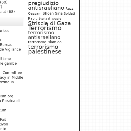
pregiudizio
(60)
antisraeliano
7)
Razzi
afat
(68)
Shoah
Siria
Qassam
Soldati
Rapiti
Storia di Israele
Striscia di Gaza
Terrorismo
urioso
terrorismo
antisraeliano
o
terrorismo islamico
 Bureau
terrorismo
de Vigilance
palestinese
mitisme
lle gambe
– Committee
acy in Middle
rting in
tism.org
 Ebraica di
kum
Fait
Ziyon
ento