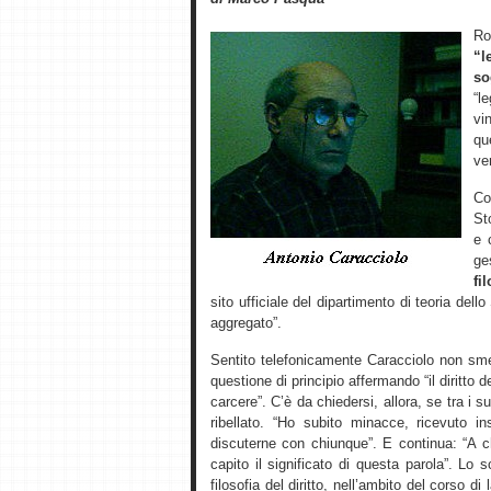
R
“l
so
“l
vi
qu
ver
Co
St
e 
ge
fi
sito ufficiale del dipartimento di teoria dell
aggregato”.
Sentito telefonicamente Caracciolo non sme
questione di principio affermando “il diritto d
carcere”. C’è da chiedersi, allora, se tra i 
ribellato. “Ho subito minacce, ricevuto 
discuterne con chiunque”. E continua: “A 
capito il significato di questa parola”. L
filosofia del diritto, nell’ambito del corso di 