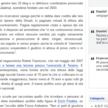
 gestire ben 33 blog e si definisce coordinatore provinciale
Calabria), avendone fondato uno nel 2003.
Daniel
vergogn
esto ricercatore spiega perché si debba dare credito alle tesi
iù riprese della Shoah, in paginate virtuali di offese alla
centramento. Pagine regolarmente citate e riprese dai siti
ah, è disposto ad ammettere che “vi sia controversia storica
Daniel
siano sei milioni nessuno sembra più voglia seriamente
Pazzesc
inazione e persecuzione di ebrei, zingari, omosessuali,
ne parli
dall'acc
e sia seguita in senso proprio anche la volontà di “sterminio”
osso sospendere il giudizio in attesa di prove certe o in
vincimento”.
France
del negazionista Robert Faurisson, che nel maggio del 2007
Mi piac
to a tenere una lezione presso l’università di Teramo.
E
una sola
seconda
einterpretata, viene fornita anche una lettura delle leggi
leggi razziali furono cose di 70 anni fa che si collocano in un
ragrande maggioranza, hanno meno di 70 anni e quasi tutti gli
retta di quegli anni. A trarne profitto sono gli ebrei di età
i nazionali.
le scuole per raccontare quello che ricordano o pensano di
Categorie
ebrei trarrebbero profitto dalla figura di
Erich Priebke
, ex
er l’eccidio delle Fosse Ardeatine: “Non si parli di giustizia
A.N.P.
(3