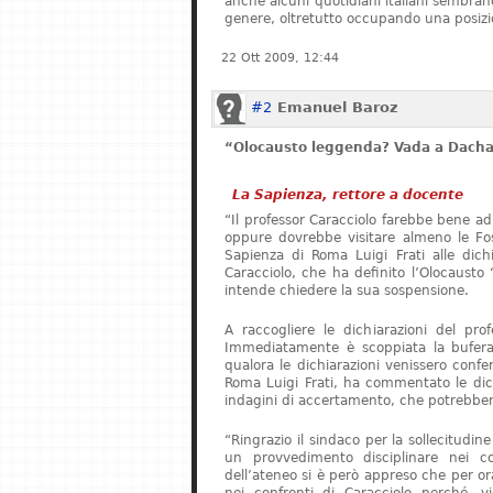
anche alcuni quotidiani italiani sembrano 
genere, oltretutto occupando una posizi
22 Ott 2009, 12:44
#2
Emanuel Baroz
“Olocausto leggenda? Vada a Dach
La Sapienza, rettore a docente
“Il professor Caracciolo farebbe bene ad
oppure dovrebbe visitare almeno le Foss
Sapienza di Roma Luigi Frati alle dichia
Caracciolo, che ha definito l’Olocaust
intende chiedere la sua sospensione.
A raccogliere le dichiarazioni del pro
Immediatamente è scoppiata la bufera.
qualora le dichiarazioni venissero confer
Roma Luigi Frati, ha commentato le dich
indagini di accertamento, che potrebbero
“Ringrazio il sindaco per la sollecitudin
un provvedimento disciplinare nei co
dell’ateneo si è però appreso che per o