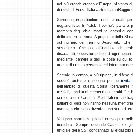
nel più grande ateneo d’Europa, si vanta di
dei club di Forza Italia a Seminara (Reggio 
Sono due, in particolare, i siti sui quali qu
negazioniste. In “Club Tiberino”, parla a p
memoria degli ebrei morti nei campi di con
della destra estrema. A proposito della Sho
sul numero dei morti di Auschwitz. Che 
sostenerlo. Che poi all’indubbia discrim
disadattati, oppositori politici di ogni gener
mediante “camere a gas” è cosa su cui io p
attesa di un mio personale ed informato con
Scende in campo, a più riprese, in difesa 
suscitò proteste e sdegno perché
invita
nell’ambito di questa Storia liberamente r
razziali, condita di elementi antisemiti: “Le 
contesto di 70 anni fa. Molti italiani, la st
italiani di oggi non hanno nessuna memoria di
avanzata che sono diventati una sorta di ero
Vengono portati in giro nei convegni e nel
ricordare”. Sempre secondo Caracciolo, gli 
ufficiale delle SS, condannato all’ergastolo p