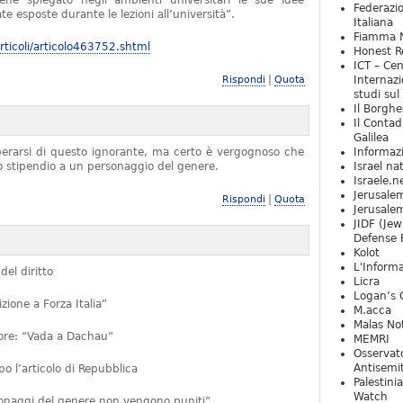
iene spiegato negli ambienti universitari le sue idee
Federazio
e esposte durante le lezioni all’università”.
Italiana
Fiamma N
ticoli/articolo463752.shtml
Honest Re
ICT – Cen
|
Rispondi
Quota
Internazi
studi sul
Il Borghe
Il Contad
Galilea
iberarsi di questo ignorante, ma certo è vergognoso che
Informaz
no stipendio a un personaggio del genere.
Israel na
Israele.n
Jerusale
|
Rispondi
Quota
Jerusale
JIDF (Jew
Defense 
Kolot
L'Informa
del diritto
Licra
Logan’s 
ione a Forza Italia”
M.acca
Malas Not
ttore: “Vada a Dachau”
MEMRI
Osservat
Antisemi
 l’articolo di Repubblica
Palestini
Watch
rsonaggi del genere non vengono puniti”