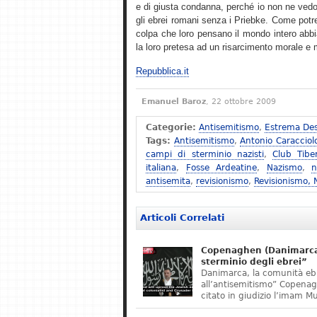
e di giusta condanna, perché io non ne vedo
gli ebrei romani senza i Priebke. Come potreb
colpa che loro pensano il mondo intero abbi
la loro pretesa ad un risarcimento morale e ma
Repubblica.it
Emanuel Baroz
, 22 ottobre 2009
Categorie:
Antisemitismo
,
Estrema Des
Tags:
Antisemitismo
,
Antonio Caracciol
campi di sterminio nazisti
,
Club Tibe
italiana
,
Fosse Ardeatine
,
Nazismo
,
n
antisemita
,
revisionismo
,
Revisionismo,
Articoli Correlati
Copenaghen (Danimarca)
sterminio degli ebrei”
Danimarca, la comunità eb
all’antisemitismo” Copena
citato in giudizio l’imam M