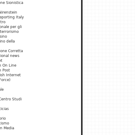
ne Sionistica
irenstein
porting Italy
tro
onale per gli
 terrorismo
sino
ino della
ione Corretta
tional news
et
m On Line
m Post
ish Internet
Force)
le
Centro Studi
icias
orio
tismo
an Media