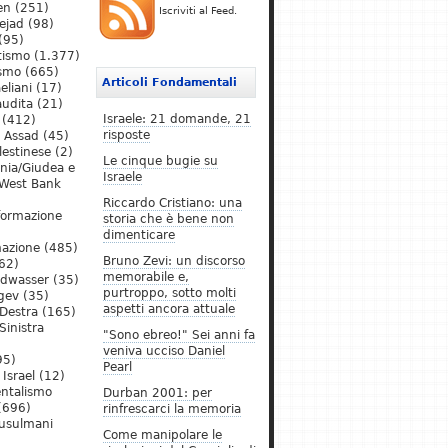
en
(251)
Iscriviti al Feed.
ejad
(98)
(95)
tismo
(1.377)
ismo
(665)
Articoli Fondamentali
eliani
(17)
audita
(21)
Israele: 21 domande, 21
(412)
risposte
l Assad
(45)
lestinese
(2)
Le cinque bugie su
ania/Giudea e
Israele
West Bank
Riccardo Cristiano: una
formazione
storia che è bene non
dimenticare
mazione
(485)
Bruno Zevi: un discorso
62)
memorabile e,
ldwasser
(35)
purtroppo, sotto molti
gev
(35)
aspetti ancora attuale
Destra
(165)
Sinistra
"Sono ebreo!" Sei anni fa
veniva ucciso Daniel
95)
Pearl
Israel
(12)
ntalismo
Durban 2001: per
(696)
rinfrescarci la memoria
Musulmani
Come manipolare le