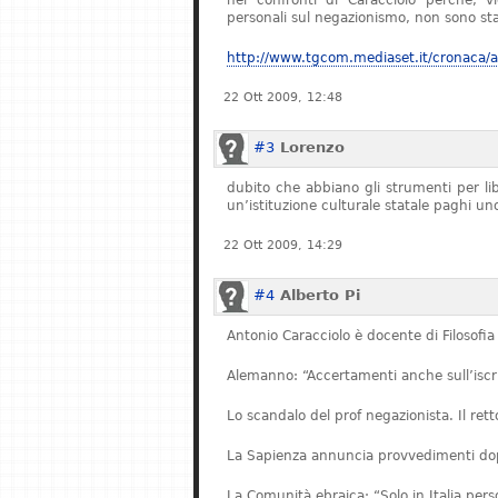
nei confronti di Caracciolo perché, v
personali sul negazionismo, non sono stat
http://www.tgcom.mediaset.it/cronaca/ar
22 Ott 2009, 12:48
#3
Lorenzo
dubito che abbiano gli strumenti per l
un’istituzione culturale statale paghi u
22 Ott 2009, 14:29
#4
Alberto Pi
Antonio Caracciolo è docente di Filosofia 
Alemanno: “Accertamenti anche sull’iscriz
Lo scandalo del prof negazionista. Il re
La Sapienza annuncia provvedimenti dopo
La Comunità ebraica: “Solo in Italia pe