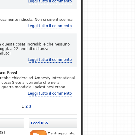
Leggi tutto il commento
osamente ridicola. Non si smentisce mai
Leggi tutto il commento
a questa cosa! Incredibile che nessuno
 oggi, a 22 anni di distanza
aduto!
Leggi tutto il commento
sco Possi
erebbe chiedere ad Amnesty International
 cosa: Siete al corrente che nella
 guerra mondiale i palestinesi erano…
Leggi tutto il commento
1
2
3
Feed RSS
28)
Tieniti aggiornato.