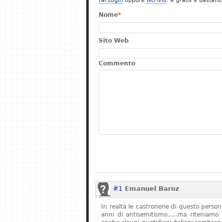
Fai Login
oppure
Iscriviti
: è gratis e bastano
Nome
*
Sito Web
Commento
#1
Emanuel Baroz
In realtà le castronerie di questo pers
anni di antisemitismo…..ma riteniamo 