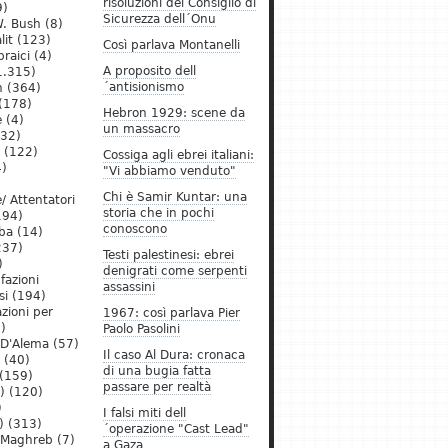
risoluzioni del Consiglio di
9)
Sicurezza dell´Onu
. Bush
(8)
lit
(123)
Così parlava Montanelli
raici
(4)
A proposito dell
1.315)
´antisionismo
h
(364)
(178)
Hebron 1929: scene da
e
(4)
un massacro
32)
(122)
Cossiga agli ebrei italiani:
)
"Vi abbiamo venduto"
Chi è Samir Kuntar: una
/ Attentatori
storia che in pochi
194)
conoscono
ba
(14)
237)
Testi palestinesi: ebrei
)
denigrati come serpenti
 fazioni
assassini
si
(194)
zioni per
1967: così parlava Pier
)
Paolo Pasolini
 D'Alema
(57)
Il caso Al Dura: cronaca
(40)
di una bugia fatta
(159)
passare per realtà
)
(120)
)
I falsi miti dell
)
(313)
´operazione "Cast Lead"
l Maghreb
(7)
a Gaza