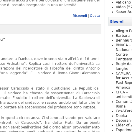
essersi accorti della pericolosità di chi sostiene tesi del
Vaticano
one di pseudo insegnante in una università
Video
(5
Yasser Ar
|
Rispondi
Quota
Blogroll
Allegro F
Barbara
au”
Bennaur
BNVCA –
National 
Contre
 andare a Dachau, dove io sono stato all’età di 16 anni,
l’Antise
e Ardeatine”. Replica così il rettore dell’università La
Bugie da
razioni del ricercatore di Filosofia del diritto Antonio
lunghe
o “una leggenda”. E il sindaco di Roma Gianni Alemanno
CAMERA 
for Accur
East Repo
America
fessor Caracciolo è stato il quotidiano La Repubblica.
CFCA –
 Il sindaco ha chiesto “la sospensione” di Caracciolo
antisemi
mate. E subito il rettore dell’universita’ La Sapienza di
Comunità
iarazioni del sindaco, e rassicurandolo sul fatto che le
Roma
 portare alla sospensione del professore sono iniziate.
Cox&For
Debka
e in questa circostanza. Ci stiamo attivando per valutare
Deborah 
nfronti di Caracciolo”, ha detto Frati. Da ambienti
Elder of 
ra non sarebbeall’ordine del giorno alcun provvedimento
Esperim