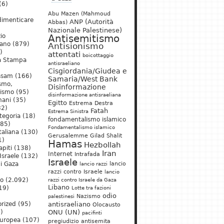
(6)
Abu Mazen (Mahmoud
dimenticare
ANP (Autorità
Abbas)
Nazionale Palestinese)
io
Antisemitismo
iano
(879)
Antisionismo
)
attentati
boicottaggio
a Stampa
antisraeliano
Cisgiordania/Giudea e
ssam
(166)
Samaria/West Bank
ismo,
Disinformazione
nismo
(95)
disinformazione antisraeliana
mani
(35)
Egitto
Estrema Destra
2)
Fatah
Estrema Sinistra
tegoria
(18)
fondamentalismo islamico
85)
Fondamentalismo islamico
taliana
(130)
Gerusalemme
Gilad Shalit
1)
Hamas
Hezbollah
apiti
(138)
Iran
Internet
Intrafada
Israele
(132)
Israele
lancio
di Gaza
lancio razzi
razzi contro Israele
lancio
mo
(2.092)
razzi contro Israele da Gaza
Libano
19)
Lotte tra fazioni
odio
)
Nazismo
palestinesi
rized
(95)
antisraeliano
Olocausto
)
ONU (UN)
pacifinti
uropea
(107)
pregiudizio antisemita