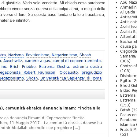
Abu Maz
 di giustizia. Vedo solo vendetta. Mi chiedo cosa sarebbero
Ahmadin
bero vivere senza nutrirsi della colpa altrui, o meglio della
Al Qaida
a verso di loro. Su questa base fondano la loro tracotanza,
Antisemi
teriale infinito”.
Antision
Arabi isra
Arabia S
Attentati
Bashar e
causa pa
Cisgiord
tra
,
Nazismo
,
Revisionismo, Negazionismo
,
Shoah
Samaria/
o
,
Auschwitz
,
camere a gas
,
campi di concentramento
,
(306)
Controin
rino
,
Erich Priebke
,
Estrema Destra
,
estrema destra
(108)
egazionista Robert Faurisson
,
Olocausto
,
pregiudizio
Disinfor
 Negazionismo
,
Shoah
,
Università "La Sapienza" di Roma
Egitto
(2
Ehud Go
Eldad Re
Estrema 
Estrema 
(153)
, comunità ebraica denuncia imam: “incita allo
Fatah
(3
Focus on 
raica denuncia l’imam di Copenaghen: “Incita
Fondame
ghen, 11 Maggio 2017 – La comunità ebraica danese ha
islamico
undhir Abdallah che nelle sue preghiere […]
Fratelli 
(52)