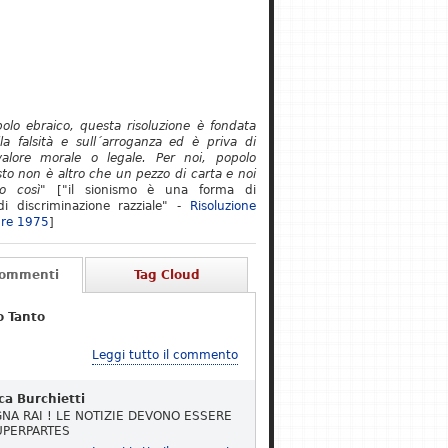
polo ebraico, questa risoluzione è fondata
lla falsità e sull´arroganza ed è priva di
alore morale o legale. Per noi, popolo
to non è altro che un pezzo di carta e noi
o così"
["il sionismo è una forma di
i discriminazione razziale" -
Risoluzione
re 1975
]
Commenti
Tag Cloud
o Tanto
Leggi tutto il commento
ca Burchietti
NA RAI ! LE NOTIZIE DEVONO ESSERE
UPERPARTES