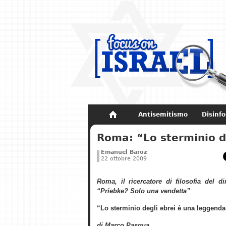
Antisemitismo
Disinf
Non dimenticare
Storia di Israel
Roma: “Lo sterminio d
Emanuel Baroz
22 ottobre 2009
Roma, il ricercatore di filosofia del di
“Priebke? Solo una vendetta”
“Lo sterminio degli ebrei è una leggenda
di Marco Pasqua