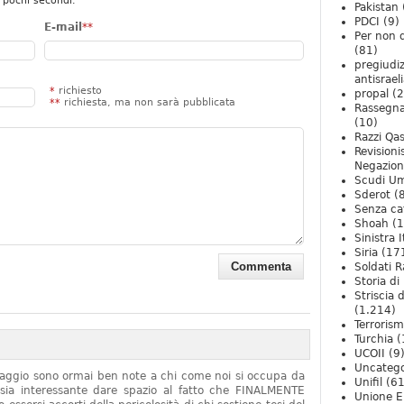
 pochi secondi.
Pakistan
PDCI
(9)
E-mail
**
Per non 
(81)
pregiudiz
antisrael
*
richiesto
propal
(2
**
richiesta, ma non sarà pubblicata
Rassegn
(10)
Razzi Qa
Revision
Negazio
Scudi U
Sderot
(8
Senza ca
Shoah
(1
Sinistra I
Siria
(17
Soldati R
Storia di 
Striscia 
(1.214)
Terroris
Turchia
(
UCOII
(9
Uncatego
onaggio sono ormai ben note a chi come noi si occupa da
Unifil
(61
sia interessante dare spazio al fatto che FINALMENTE
Unione E