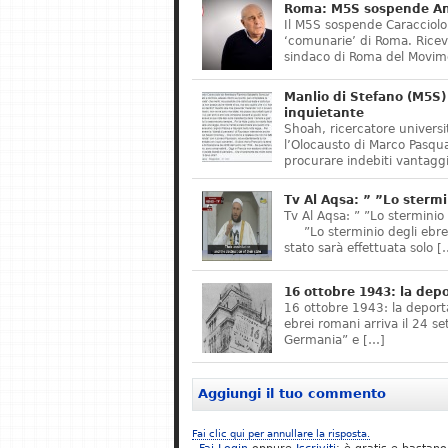
Roma: M5S sospende Ant
Il M5S sospende Caracciolo,
‘comunarie’ di Roma. Riceve
sindaco di Roma del Movime
Manlio di Stefano (M5S) 
inquietante
Shoah, ricercatore universit
l’Olocausto di Marco Pasqua
procurare indebiti vantaggi
Tv Al Aqsa: ” ”Lo stermi
Tv Al Aqsa: ” ”Lo sterminio
”Lo sterminio degli ebrei s
stato sarà effettuata solo [
16 ottobre 1943: la dep
16 ottobre 1943: la deporta
ebrei romani arriva il 24 se
Germania” e […]
Aggiungi il tuo commento
Fai clic qui per annullare la risposta.