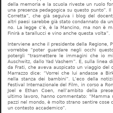
della memoria e la scuola riveste un ruolo f
una presenza pedagogica su questo punto”. Il 
Corretta”, che già seguiva i blog del docen
altri paesi sarebbe già stato condannato da un t
no. La legge c’è, è la Mancino, ma non è ma
Finirà a tarallucci e vino anche questa volta”.
Interviene anche il presidente della Regione, 
vorrebbe “poter guardare negli occhi questo
potergli “trasmettere le immagini che io m
Auschwitz, dallo Yad Vashem”. E, sulla linea 
da Frati, che aveva auspicato un viaggio del
Marrazzo dice: “Vorrei che lui andasse a Bi
nella stanza dei bambini”. L’eco della notiz
Festival Internazionale del Film, in corso a Rom
Joel e Ethan Coen, nell’ambito della prese
ultimo lavoro, hanno commentato: “Mamma m
pazzi nel mondo, è molto strano sentire cose 
un contesto accademico”.