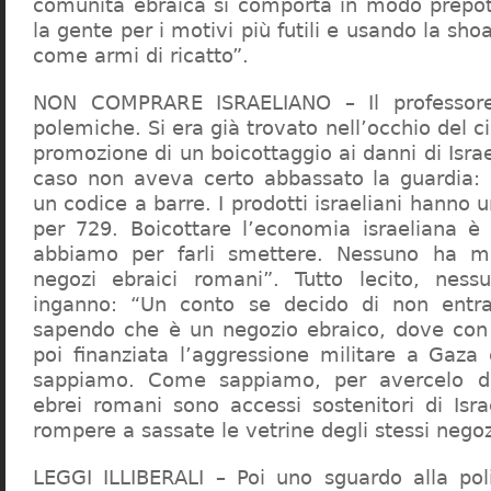
comunità ebraica si comporta in modo prepo
la gente per i motivi più futili e usando la sho
come armi di ricatto”.
NON COMPRARE ISRAELIANO – Il professor
polemiche. Si era già trovato nell’occhio del ci
promozione di un boicottaggio ai danni di Isra
caso non aveva certo abbassato la guardia: 
un codice a barre. I prodotti israeliani hanno u
per 729. Boicottare l’economia israeliana è
abbiamo per farli smettere. Nessuno ha m
negozi ebraici romani”. Tutto lecito, ness
inganno: “Un conto se decido di non entr
sapendo che è un negozio ebraico, dove con 
poi finanziata l’aggressione militare a Gaza
sappiamo. Come sappiamo, per avercelo de
ebrei romani sono accessi sostenitori di Isra
rompere a sassate le vetrine degli stessi negoz
LEGGI ILLIBERALI – Poi uno sguardo alla poli