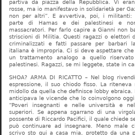
partiva da piazza della Repubblica. Vi era
rosse, ma io manifestavo in solidarietà per Gaz
non per altri”. E avvertiva, poi, i militanti
parte di Hamas e dei palestinesi e non 
massacratori. Per farlo capire a Gianni non b
striscioni di Militia. Questi ragazzi o elettori
criminalizzati e fatti passare per barbari l
italiana è impropria. Ci si deve aspettare che 
un trattamento analogo a quello riserva
palestinesi. Ragazzi, se mi leggete, state in 
SHOA? ARMA DI RICATTO – Nel blog rivendic
espressione, il suo chiodo fisso. La riteneva
midollo da quella che definisce lobby ebraica.
anticipava le vicende che lo coinvolgono oggi
“Poveri insegnanti e nelle università e ne
superiori. Se appena sgarrano di una virgol
possente di Riccardo Pacifici, il quale chiede s
può continuare ad insegnare. Meno male c
scrivo sto qui a casa mia, protetto da una 