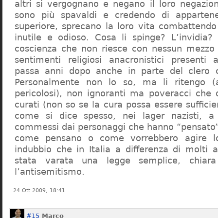
altri si vergognano e negano il loro negazion
sono più spavaldi e credendo di apparten
superiore, sprecano la loro vita combattendo
inutile e odioso. Cosa li spinge? L’invidia? 
coscienza che non riesce con nessun mezzo a
sentimenti religiosi anacronistici presenti
passa anni dopo anche in parte del clero cr
Personalmente non lo so, ma li ritengo (
pericolosi), non ignoranti ma poveracci che
curati (non so se la cura possa essere suffici
come si dice spesso, nei lager nazisti, a 
commessi dai personaggi che hanno “pensato”
come pensano o come vorrebbero agire l
indubbio che in Italia a differenza di molti a
stata varata una legge semplice, chiar
l’antisemitismo.
24 Ott 2009, 18:41
#15
Marco