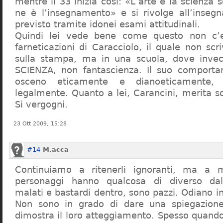
mentre il 33 inizia così: «L’arte e la scienza s
ne è l’insegnamento» e si rivolge all’inseg
previsto tramite idonei esami attitudinali.
Quindi lei vede bene come questo non c’e
farneticazioni di Caracciolo, il quale non scr
sulla stampa, ma in una scuola, dove inve
SCIENZA, non fantascienza. Il suo comport
osceno eticamente e dianoeticamente, 
legalmente. Quanto a lei, Carancini, merita so
Si vergogni.
23 Ott 2009, 15:28
#14
M.acca
Continuiamo a ritenerli ignoranti, ma a 
personaggi hanno qualcosa di diverso dal
malati e bastardi dentro, sono pazzi. Odiano i
Non sono in grado di dare una spiegazione
dimostra il loro atteggiamento. Spesso quando