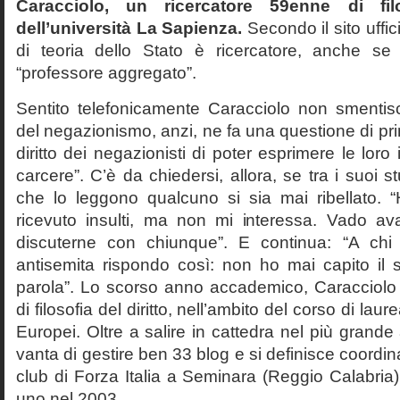
Caracciolo, un ricercatore 59enne di filo
dell’università La Sapienza.
Secondo il sito uffic
di teoria dello Stato è ricercatore, anche se
“professore aggregato”.
Sentito telefonicamente Caracciolo non smentisc
del negazionismo, anzi, ne fa una questione di pri
diritto dei negazionisti di poter esprimere le loro 
carcere”. C’è da chiedersi, allora, se tra i suoi 
che lo leggono qualcuno si sia mai ribellato. 
ricevuto insulti, ma non mi interessa. Vado av
discuterne con chiunque”. E continua: “A ch
antisemita rispondo così: non ho mai capito il s
parola”. Lo scorso anno accademico, Caracciolo
di filosofia del diritto, nell’ambito del corso di laurea
Europei. Oltre a salire in cattedra nel più grande
vanta di gestire ben 33 blog e si definisce coordin
club di Forza Italia a Seminara (Reggio Calabria
uno nel 2003.