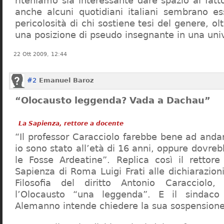
riteniamo sia interessante dare spazio al fa
anche alcuni quotidiani italiani sembrano ess
pericolosità di chi sostiene tesi del genere, o
una posizione di pseudo insegnante in una uni
22 Ott 2009, 12:44
#2
Emanuel Baroz
“Olocausto leggenda? Vada a Dachau”
La Sapienza, rettore a docente
“Il professor Caracciolo farebbe bene ad and
io sono stato all’età di 16 anni, oppure dovre
le Fosse Ardeatine”. Replica così il rettore 
Sapienza di Roma Luigi Frati alle dichiarazioni
Filosofia del diritto Antonio Caracciolo
l’Olocausto “una leggenda”. E il sindac
Alemanno intende chiedere la sua sospensione