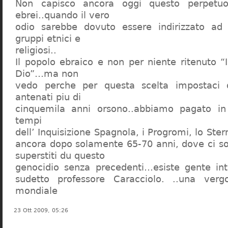
Non capisco ancora oggi questo perpetuo
ebrei..quando il vero
odio sarebbe dovuto essere indirizzato ad
gruppi etnici e
religiosi..
Il popolo ebraico e non per niente ritenuto “
Dio”…ma non
vedo perche per questa scelta impostaci 
antenati piu di
cinquemila anni orsono..abbiamo pagato in
tempi
dell’ Inquisizione Spagnola, i Progromi, lo St
ancora dopo solamente 65-70 anni, dove ci s
superstiti du questo
genocidio senza precedenti…esiste gente int
sudetto professore Caracciolo. ..una verg
mondiale
23 Ott 2009, 05:26