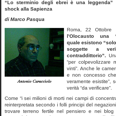
“Lo sterminio degli ebrei è una leggenda” p
shock alla Sapienza
di Marco Pasqua
Roma, 22 Ottobr
l’Olocausto una 
quale esistono “solo 
soggette a veri
contraddittorio”.
Una
“per colpevolizzare 
vinti”. Anche le cam
e non concesso che
veramente esistite”, 
verità “da verificare”.
Come “i sei milioni di morti nei campi di concentr
reinterpretata secondo i folli principi del negazi
trovare terreno fertile nel pensiero e nei blog