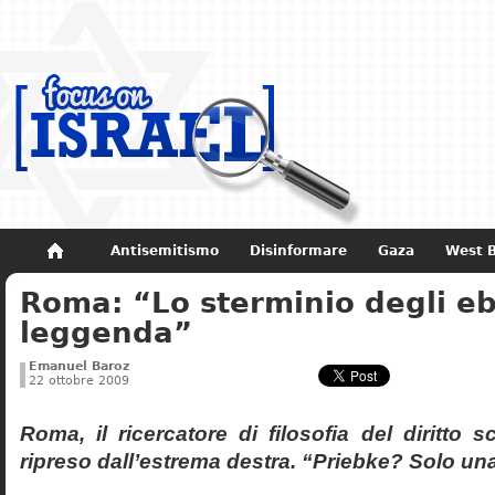
Antisemitismo
Disinformare
Gaza
West 
Roma: “Lo sterminio degli eb
Non dimenticare
Storia di Israele
leggenda”
Emanuel Baroz
22 ottobre 2009
Roma, il ricercatore di filosofia del diritto 
ripreso dall’estrema destra. “Priebke? Solo un