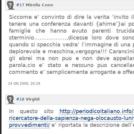
#17
Mirella Coen
Siccome e’ convinto di dire la verita ‘invito i
tenere una conferenza davanti {ahime’}ai poc
famiglie che hanno avuto parenti trucid
sterminio………………,dicesse loro dove sono f
quando si specchia vedra’ l’immagine di una 
deplorevole e meschina,vergogna!!! Carancin
gli ebrei ma non puo e non deve appellarsi
parola,cio e’ stato e nessuno puo cancellar
commento e’ semplicemente arrogante e offe
24 Ott 2009, 20:19
#18
Virghil
In questo sito
http://periodicoitaliano.inf
ricercatore-della-sapienza-nega-olocausto-lun
provvedimenti/
e’ riportata la descrizione dell’