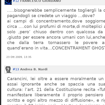
#12
FRANCESCO GIORDANO
…..bisognerebbe semplicemente togliergli la c
pagandogli se credete un viaggio …dove?
ai campi di concentramento,dove soggiorn
circa ….con lui profumi di morte,di molteplici 
solo ,pero’ chiuso dentro con qualcosa d
,giusto per essere ancora umani con lui,anch
che dalla terra tornassero le povere a
quand’erano in vita…CONCENTRAMENT GHOST
23 Ott 2009, 13:35
#13
Andrea B. Nardi
Carancini, lei oltre a essere moralmente un
assai ignorante anche se spaccia una su
cultura: l’art. 21 della Costituzione recita «Tu
manifestare liberamente il proprio pensiero
scritto e ogni altro mezzo di diffusione», e 