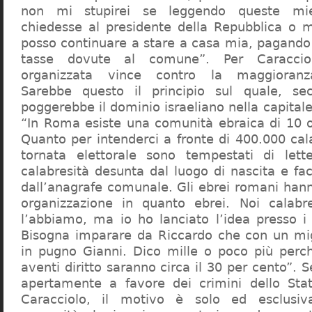
non mi stupirei se leggendo queste mie
chiedesse al presidente della Repubblica o 
posso continuare a stare a casa mia, pagando 
tasse dovute al comune”. Per Caraccio
organizzata vince contro la maggioranza
Sarebbe questo il principio sul quale, se
poggerebbe il dominio israeliano nella capita
“In Roma esiste una comunità ebraica di 10 
Quanto per intenderci a fronte di 400.000 cal
tornata elettorale sono tempestati di lette
calabresità desunta dal luogo di nascita e fa
dall’anagrafe comunale. Gli ebrei romani hann
organizzazione in quanto ebrei. Noi calabr
l’abbiamo, ma io ho lanciato l’idea presso 
Bisogna imparare da Riccardo che con un migl
in pugno Gianni. Dico mille o poco più perch
aventi diritto saranno circa il 30 per cento”. S
apertamente a favore dei crimini dello Stat
Caracciolo, il motivo è solo ed esclusi