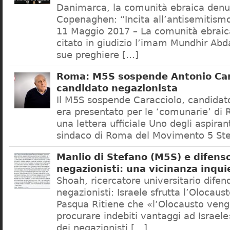
Danimarca, la comunità ebraica denu
Copenaghen: “Incita all’antisemitis
11 Maggio 2017 – La comunità ebrai
citato in giudizio l’imam Mundhir Abd
sue preghiere […]
Roma: M5S sospende Antonio Car
candidato negazionista
Il M5S sospende Caracciolo, candidato
era presentato per le ‘comunarie’ di
una lettera ufficiale Uno degli aspiran
sindaco di Roma del Movimento 5 Ste
Manlio di Stefano (M5S) e difenso
negazionisti: una vicinanza inqui
Shoah, ricercatore universitario difen
negazionisti: Israele sfrutta l’Olocaus
Pasqua Ritiene che «l’Olocausto venga
procurare indebiti vantaggi ad Israele
dei negazionisti […]