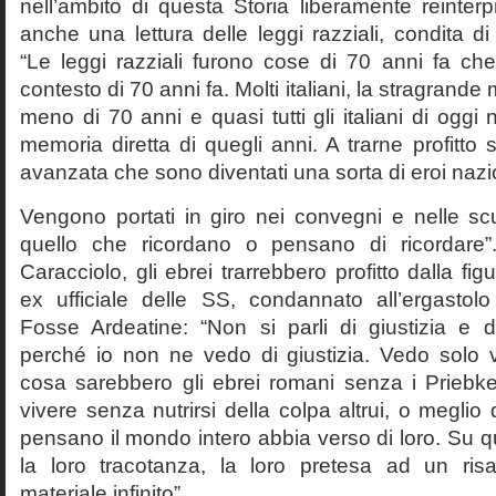
nell’ambito di questa Storia liberamente reinterpr
anche una lettura delle leggi razziali, condita di
“Le leggi razziali furono cose di 70 anni fa che
contesto di 70 anni fa. Molti italiani, la stragran
meno di 70 anni e quasi tutti gli italiani di og
memoria diretta di quegli anni. A trarne profitto 
avanzata che sono diventati una sorta di eroi nazio
Vengono portati in giro nei convegni e nelle sc
quello che ricordano o pensano di ricordare
Caracciolo, gli ebrei trarrebbero profitto dalla fig
ex ufficiale delle SS, condannato all’ergastolo 
Fosse Ardeatine: “Non si parli di giustizia e 
perché io non ne vedo di giustizia. Vedo solo 
cosa sarebbero gli ebrei romani senza i Prieb
vivere senza nutrirsi della colpa altrui, o meglio
pensano il mondo intero abbia verso di loro. Su 
la loro tracotanza, la loro pretesa ad un ris
materiale infinito”.