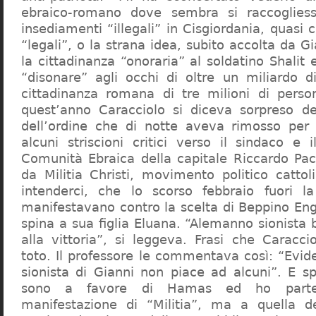
ebraico-romano dove sembra si raccogliess
insediamenti “illegali” in Cisgiordania, quasi c
“legali”, o la strana idea, subito accolta da G
la cittadinanza “onoraria” al soldatino Shali
“disonare” agli occhi di oltre un miliardo d
cittadinanza romana di tre milioni di perso
quest’anno Caracciolo si diceva sorpreso del
dell’ordine che di notte aveva rimosso per
alcuni striscioni critici verso il sindaco e 
Comunità Ebraica della capitale Riccardo Paci
da Militia Christi, movimento politico cattoli
intenderci, che lo scorso febbraio fuori la
manifestavano contro la scelta di Beppino Eng
spina a sua figlia Eluana. “Alemanno sionista
alla vittoria”, si leggeva. Frasi che Caracci
toto. Il professore le commentava così: “Evid
sionista di Gianni non piace ad alcuni”. E s
sono a favore di Hamas ed ho partec
manifestazione di “Militia”, ma a quella 