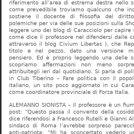
riferimento all’area di estrema destra nello s
come prevedibile troviamo qualcuno che in
sostiene il docente di filosofia del diritt
polemiche per via delle sue posizioni sulla S
leggere uno dei blog di Caracciolo per capire
come dice il professore nel difendersi dalle cr
attraverso il blog Civium Libertas ), che Rep
titolo e nel pezzo, dato una versione mi
pensiero. Ed è proprio leggendo una delle s
scopriamo affermazioni non meno sorpre
attribuitegli ieri dal quotidiano. Si parla di po
in Club Tiberino – Fare politica con il popo
italiano, un sito poco aggiornato in cui Cara
come coordinatore provinciale di Forza Italia.
ALEMANNO SIONISTA – Il professore è un fium
post: “Questo passa il convento della cosid
dice riferendosi a Francesco Rutelli e Gianni 
sindaco di Roma l’avrebbe sorpreso parecch
anti-patriota: “Mi ha sconcertato vederlo u