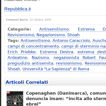
Repubblica.it
Emanuel Baroz
, 22 ottobre 2009
Categorie:
Antisemitismo
,
Estrema De
Revisionismo, Negazionismo
,
Shoah
Tags:
Antisemitismo
,
Antonio Caracciolo
,
Ausch
campi di concentramento
,
campi di sterminio naz
Erich Priebke
,
Estrema Destra
,
estrema dest
Ardeatine
,
Nazismo
,
negazionista Robert Fau
pregiudizio antisemita
,
revisionismo
,
Revisioni
Shoah
,
Università "La Sapienza" di Roma
Articoli Correlati
Copenaghen (Danimarca), comuni
denuncia imam: “incita allo sterm
ebrei”