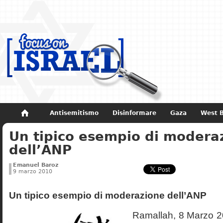
Antisemitismo
Disinformare
Gaza
West 
Un tipico esempio di modera
Non dimenticare
Storia di Israele
dell’ANP
Emanuel Baroz
9 marzo 2010
Un tipico esempio di moderazione dell’ANP
Ramallah, 8 Marzo 2