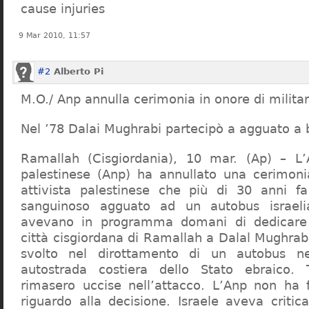
cause injuries
9 Mar 2010, 11:57
#2
Alberto Pi
M.O./ Anp annulla cerimonia in onore di milita
Nel ’78 Dalai Mughrabi partecipò a agguato a b
Ramallah (Cisgiordania), 10 mar. (Ap) – L’A
palestinese (Anp) ha annullato una cerimoni
attivista palestinese che più di 30 anni f
sanguinoso agguato ad un autobus israelia
avevano in programma domani di dedicare 
città cisgiordana di Ramallah a Dalal Mughrabi 
svolto nel dirottamento di un autobus n
autostrada costiera dello Stato ebraico. 
rimasero uccise nell’attacco. L’Anp non ha f
riguardo alla decisione. Israele aveva crit