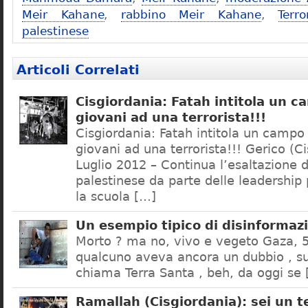
Meir Kahane
,
rabbino Meir Kahane
,
Terr
palestinese
Articoli Correlati
Cisgiordania: Fatah intitola un c
giovani ad una terrorista!!!
Cisgiordania: Fatah intitola un campo
giovani ad una terrorista!!! Gerico (C
Luglio 2012 – Continua l’esaltazione 
palestinese da parte delle leadership 
la scuola […]
Un esempio tipico di disinformaz
Morto ? ma no, vivo e vegeto Gaza, 5
qualcuno aveva ancora un dubbio , su
chiama Terra Santa , beh, da oggi se
Ramallah (Cisgiordania): sei un t