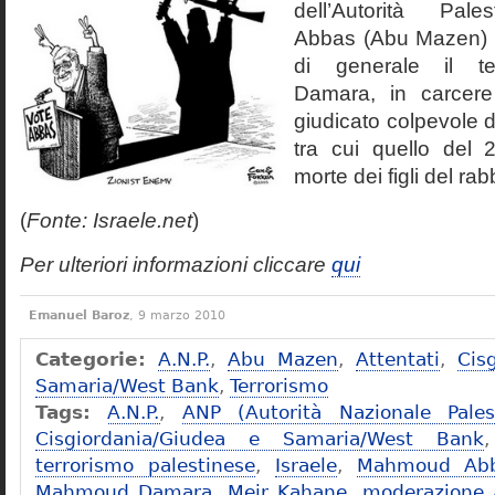
dell’Autorità Pal
Abbas (Abu Mazen) h
di generale il te
Damara, in carcere
giudicato colpevole d
tra cui quello del
morte dei figli del r
(
Fonte: Israele.net
)
Per ulteriori informazioni cliccare
qui
Emanuel Baroz
, 9 marzo 2010
Categorie:
A.N.P.
,
Abu Mazen
,
Attentati
,
Cis
Samaria/West Bank
,
Terrorismo
Tags:
A.N.P.
,
ANP (Autorità Nazionale Pales
Cisgiordania/Giudea e Samaria/West Bank
terrorismo palestinese
,
Israele
,
Mahmoud Abb
Mahmoud Damara
,
Meir Kahane
,
moderazione