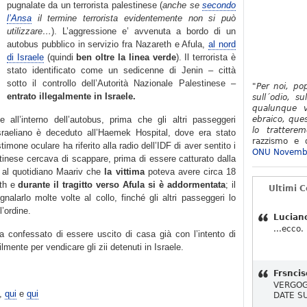
pugnalate da un terrorista palestinese (
anche se
secondo
l’Ansa
il termine terrorista evidentemente non si può
utilizzare…
). L’aggressione e’ avvenuta a bordo di un
autobus pubblico in servizio fra Nazareth e Afula,
al nord
di Israele
(quindi
ben oltre la linea verde
). Il terrorista è
stato identificato come un sedicenne di Jenin – città
sotto il controllo dell’Autorità Nazionale Palestinese –
"Per noi, po
entrato illegalmente in Israele.
sull´odio, su
qualunque v
 all’interno dell’autobus, prima che gli altri passeggeri
ebraico, ques
lo tratterem
israeliano è deceduto all’Haemek Hospital, dove era stato
razzismo e d
imone oculare ha riferito alla radio dell’IDF di aver sentito i
ONU Novemb
estinese cercava di scappare, prima di essere catturato dalla
to al quotidiano Maariv che
la vittima
poteva avere circa 18
eth e
durante il tragitto verso Afula si è addormentata
; il
Ultimi 
gnalarlo molte volte al collo, finché gli altri passeggeri lo
l’ordine.
Lucian
...ecco.
 ha confessato di essere uscito di casa già con l’intento di
bilmente per vendicare gli zii detenuti in Israele.
Frsncis
VERGOG
,
qui
e
qui
DATE S