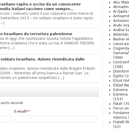
Abu Maz
raeliano rapito e ucciso da un conoscente
Ahmadin
media italiani tacciono come sempre…
Al Qaida
 ucciso : volevano usare il suo cadavere come merce di
Antisemi
ettembre 2013 – Un soldato israeliano è stato rapito
Antision
[…]
Arabi isra
Arabia S
o israeliano da terrorista palestinese
Attentati
ia di oggi che riportavano questa notizia l’appellativo
Bashar e
 vittima israeliana che è stata uccisa A SANGUE FREDDO
causa pa
 come […]
Cisgiord
Samaria/
(306)
soldato israeliano. Azione rivendicata dalle
Controin
(108)
dato israeliano. Azione rivendicata dalle Brigate El-Kods
Disinfor
/2009 – Attentato all’arma bianca a Ramat Gan. Le
Egitto
(2
restato un palestinese sospettato […]
Ehud Go
Eldad Re
Estrema 
Estrema 
(153)
 pochi secondi.
Fatah
(3
Focus on 
E-mail
**
Fondame
islamico
Fratelli 
(52)