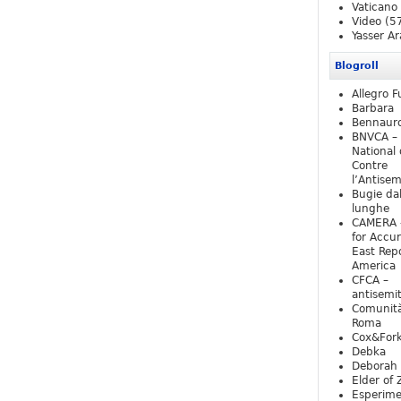
Vaticano
Video
(5
Yasser Ar
Blogroll
Allegro F
Barbara
Bennaur
BNVCA –
National 
Contre
l’Antise
Bugie da
lunghe
CAMERA 
for Accur
East Repo
America
CFCA –
antisemi
Comunità
Roma
Cox&For
Debka
Deborah 
Elder of 
Esperim