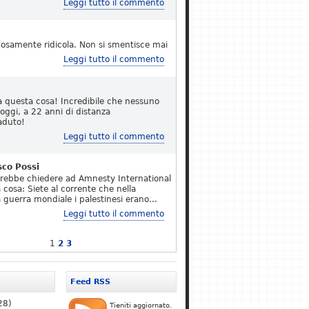
Leggi tutto il commento
osamente ridicola. Non si smentisce mai
Leggi tutto il commento
a questa cosa! Incredibile che nessuno
 oggi, a 22 anni di distanza
aduto!
Leggi tutto il commento
sco Possi
erebbe chiedere ad Amnesty International
 cosa: Siete al corrente che nella
 guerra mondiale i palestinesi erano…
Leggi tutto il commento
1
2
3
Feed RSS
28)
Tieniti aggiornato.