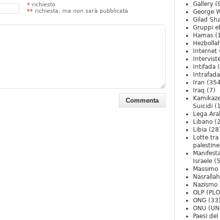
Gallery
(
*
richiesto
**
richiesta, ma non sarà pubblicata
George W
Gilad Sha
Gruppi eb
Hamas
(
Hezbolla
Internet
Intervist
Intifada
(
Intrafada
Iran
(354
Iraq
(7)
Kamikaze
Suicidi
(
Lega Ara
Libano
(
Libia
(28
Lotte tra
palestine
Manifesta
Israele
(5
Massimo
Nasrallah
Nazismo
OLP (PLO
ONG
(33
ONU (UN
Paesi de