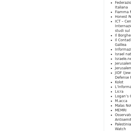
Federazio
Italiana
Fiamma N
Honest Re
ICT – Cen
Internazi
studi sul
Il Borghe
Il Contad
Galilea
Informaz
Israel na
Israele.n
Jerusale
Jerusale
JIDF (Jew
Defense 
Kolot
L'Informa
Licra
Logan’s 
M.acca
Malas Not
MEMRI
Osservat
Antisemi
Palestini
Watch