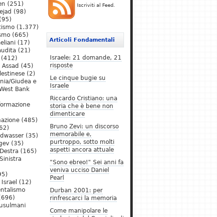
en
(251)
Iscriviti al Feed.
ejad
(98)
(95)
tismo
(1.377)
ismo
(665)
Articoli Fondamentali
eliani
(17)
audita
(21)
Israele: 21 domande, 21
(412)
risposte
l Assad
(45)
lestinese
(2)
Le cinque bugie su
ania/Giudea e
Israele
West Bank
Riccardo Cristiano: una
formazione
storia che è bene non
dimenticare
mazione
(485)
Bruno Zevi: un discorso
62)
memorabile e,
ldwasser
(35)
purtroppo, sotto molti
gev
(35)
aspetti ancora attuale
Destra
(165)
Sinistra
"Sono ebreo!" Sei anni fa
veniva ucciso Daniel
95)
Pearl
Israel
(12)
ntalismo
Durban 2001: per
(696)
rinfrescarci la memoria
Musulmani
Come manipolare le