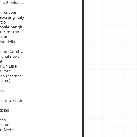
ne Sionistica
irenstein
porting Italy
tro
onale per gli
 terrorismo
sino
ino della
ione Corretta
tional news
et
m On Line
m Post
ish Internet
Force)
le
Centro Studi
icias
orio
tismo
an Media