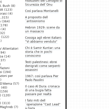
risoluzioni del Consiglio di
9)
Sicurezza dell´Onu
. Bush
(8)
lit
(123)
Così parlava Montanelli
raici
(4)
A proposito dell
1.315)
´antisionismo
h
(364)
(178)
Hebron 1929: scene da
e
(4)
un massacro
32)
(122)
Cossiga agli ebrei italiani:
)
"Vi abbiamo venduto"
Chi è Samir Kuntar: una
/ Attentatori
storia che in pochi
194)
conoscono
ba
(14)
237)
Testi palestinesi: ebrei
)
denigrati come serpenti
 fazioni
assassini
si
(194)
zioni per
1967: così parlava Pier
)
Paolo Pasolini
 D'Alema
(57)
Il caso Al Dura: cronaca
(40)
di una bugia fatta
(159)
passare per realtà
)
(120)
)
I falsi miti dell
)
(313)
´operazione "Cast Lead"
l Maghreb
(7)
a Gaza