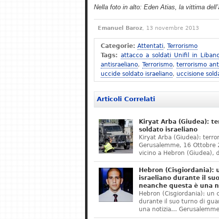
Nella foto in alto: Eden Atias, la vittima del
Emanuel Baroz
, 13 novembre 2013
Categorie:
Attentati
,
Terrorismo
Tags:
attacco a soldati Unifil in Liban
antisraeliano
,
Terrorismo
,
terrorismo ant
uccide soldato israeliano
,
uccisione sold
Articoli Correlati
Kiryat Arba (Giudea): ter
soldato israeliano
Kiryat Arba (Giudea): terror
Gerusalemme, 16 Ottobre 20
vicino a Hebron (Giudea), 
Hebron (Cisgiordania): 
israeliano durante il su
neanche questa è una n
Hebron (Cisgiordania): un c
durante il suo turno di gu
una notizia… Gerusalemme