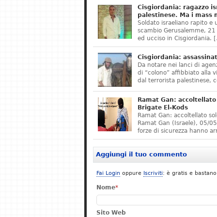
Cisgiordania: ragazzo is
palestinese. Ma i mass 
Soldato israeliano rapito e
scambio Gerusalemme, 21 S
ed ucciso in Cisgiordania. 
Cisgiordania: assassinat
Da notare nei lanci di agenz
di “colono” affibbiato alla
dal terrorista palestinese,
Ramat Gan: accoltellato 
Brigate El-Kods
Ramat Gan: accoltellato sol
Ramat Gan (Israele), 05/05
forze di sicurezza hanno ar
Aggiungi il tuo commento
Fai Login
oppure
Iscriviti
: è gratis e bastano
Nome
*
Sito Web