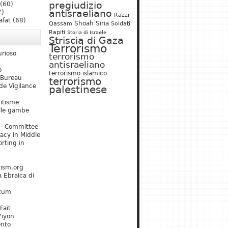
pregiudizio
(60)
antisraeliano
7)
Razzi
afat
(68)
Shoah
Siria
Qassam
Soldati
Rapiti
Storia di Israele
Striscia di Gaza
Terrorismo
urioso
terrorismo
antisraeliano
o
terrorismo islamico
 Bureau
terrorismo
de Vigilance
palestinese
mitisme
lle gambe
– Committee
acy in Middle
rting in
tism.org
 Ebraica di
kum
Fait
Ziyon
ento