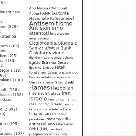
(6)
Abu Mazen (Mahmoud
dimenticare
ANP (Autorità
Abbas)
Nazionale Palestinese)
io
Antisemitismo
iano
(879)
Antisionismo
)
attentati
boicottaggio
a Stampa
antisraeliano
Cisgiordania/Giudea e
ssam
(166)
Samaria/West Bank
ismo,
Disinformazione
nismo
(95)
disinformazione antisraeliana
mani
(35)
Egitto
Estrema Destra
2)
Fatah
Estrema Sinistra
tegoria
(18)
fondamentalismo islamico
85)
Fondamentalismo islamico
taliana
(130)
Gerusalemme
Gilad Shalit
1)
Hamas
Hezbollah
apiti
(138)
Iran
Internet
Intrafada
Israele
(132)
Israele
lancio
di Gaza
lancio razzi
razzi contro Israele
lancio
mo
(2.092)
razzi contro Israele da Gaza
Libano
19)
Lotte tra fazioni
odio
)
Nazismo
palestinesi
rized
(95)
antisraeliano
Olocausto
)
ONU (UN)
pacifinti
uropea
(107)
pregiudizio antisemita