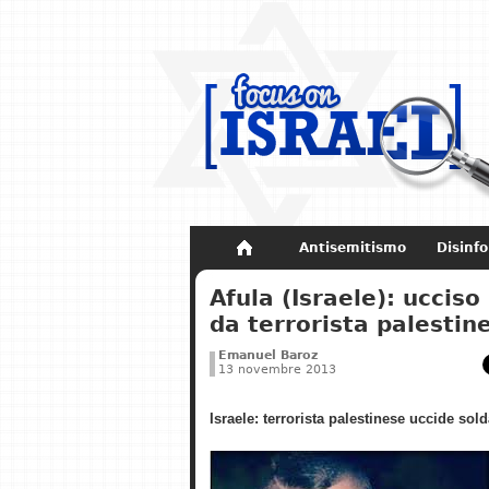
Antisemitismo
Disinf
Non dimenticare
Storia di Israel
Afula (Israele): ucciso
da terrorista palestin
Emanuel Baroz
13 novembre 2013
Israele: terrorista palestinese uccide sold