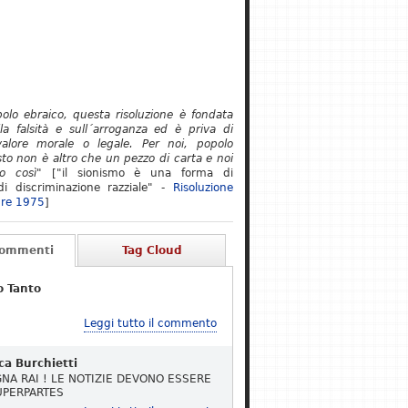
polo ebraico, questa risoluzione è fondata
lla falsità e sull´arroganza ed è priva di
alore morale o legale. Per noi, popolo
to non è altro che un pezzo di carta e noi
o così"
["il sionismo è una forma di
i discriminazione razziale" -
Risoluzione
re 1975
]
Commenti
Tag Cloud
o Tanto
Leggi tutto il commento
ca Burchietti
NA RAI ! LE NOTIZIE DEVONO ESSERE
UPERPARTES