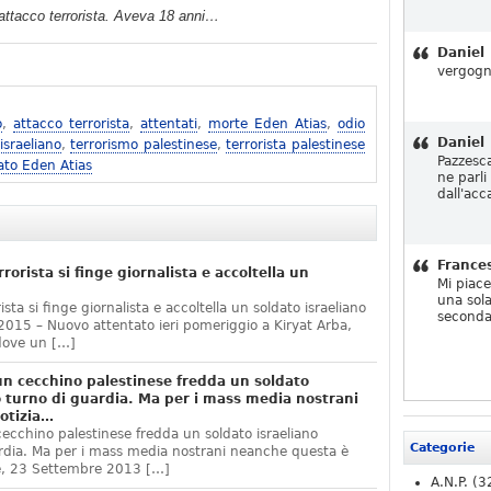
l’attacco terrorista. Aveva 18 anni…
Daniel
vergogn
o
,
attacco terrorista
,
attentati
,
morte Eden Atias
,
odio
Daniel
israeliano
,
terrorismo palestinese
,
terrorista palestinese
Pazzesc
ato Eden Atias
ne parli
dall'acc
France
rorista si finge giornalista e accoltella un
Mi piac
una sola
ista si finge giornalista e accoltella un soldato israeliano
seconda
15 – Nuovo attentato ieri pomeriggio a Kiryat Arba,
dove un […]
un cecchino palestinese fredda un soldato
o turno di guardia. Ma per i mass media nostrani
otizia…
ecchino palestinese fredda un soldato israeliano
Categorie
ardia. Ma per i mass media nostrani neanche questa è
, 23 Settembre 2013 […]
A.N.P.
(3