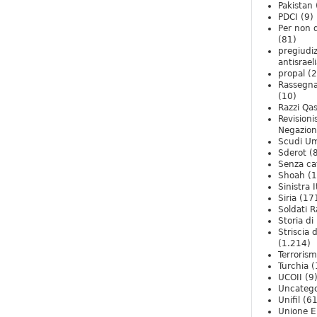
Pakistan
PDCI
(9)
Per non 
(81)
pregiudiz
antisrael
propal
(2
Rassegn
(10)
Razzi Qa
Revision
Negazio
Scudi U
Sderot
(8
Senza ca
Shoah
(1
Sinistra I
Siria
(17
Soldati R
Storia di 
Striscia 
(1.214)
Terroris
Turchia
(
UCOII
(9
Uncatego
Unifil
(61
Unione E