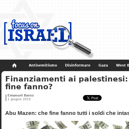
Antisemitismo
Disinformare
Gaza
West 
Finanziamenti ai palestinesi
Non dimenticare
Storia di Israele
fine fanno?
Emanuel Baroz
1 giugno 2015
Abu Mazen: che fine fanno tutti i soldi che inta