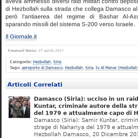
aveva ammesso diversi raid militari contro deposit
di Hezbollah sulla strada che collega Damasco al
però l’antiaerea del regime di Bashar Al-As
sparando missili del sistema S-200 verso Israele.
Il Giornale.it
Emanuel Baroz
, 27 aprile 2017
Categorie:
Hezbollah
,
Siria
Tags:
aeroporto di Damasco
,
Hezbollah
,
Siria
,
tv Al Manar (Hezbollah
Articoli Correlati
Damasco (Siria): ucciso in un rai
Kuntar, criminale autore della st
del 1979 e attualmente capo di 
Damasco (Siria): Samir Kuntar, crimin
strage di Nahariya del 1979 e attual
Hezbollah Damasco, 20 Dicembre 201