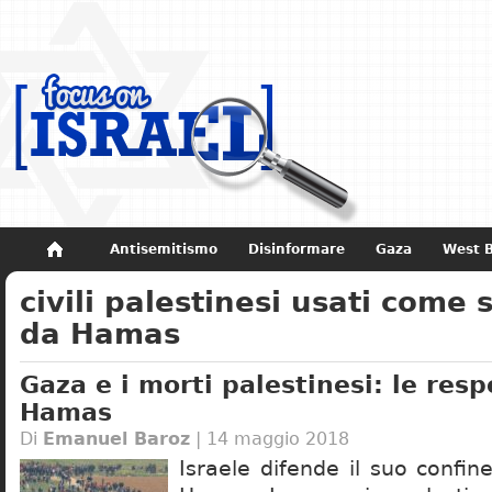
Antisemitismo
Disinformare
Gaza
West 
civili palestinesi usati come
Non dimenticare
Storia di Israele
da Hamas
Gaza e i morti palestinesi: le resp
Hamas
Di
Emanuel Baroz
| 14 maggio 2018
Israele difende il suo confine