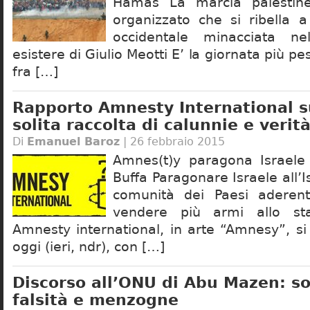
Hamas La marcia palestine
organizzato che si ribella 
occidentale minacciata ne
esistere di Giulio Meotti E’ la giornata più pe
fra […]
Rapporto Amnesty International su
solita raccolta di calunnie e verità
Di
Emanuel Baroz
| 26 febbraio 2015
Amnes(t)y paragona Israele a
Buffa Paragonare Israele all’I
comunità dei Paesi aderent
vendere più armi allo sta
Amnesty international, in arte “Amnesy”, si
oggi (ieri, ndr), con […]
Discorso all’ONU di Abu Mazen: so
falsità e menzogne