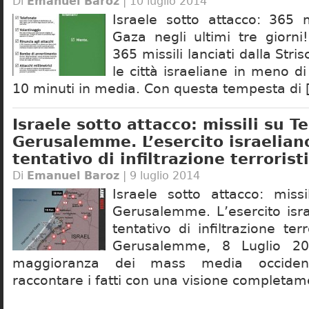
Di
Emanuel Baroz
| 10 luglio 2014
Israele sotto attacco: 365 m
Gaza negli ultimi tre giorn
365 missili lanciati dalla Stri
le città israeliane in meno d
10 minuti in media. Con questa tempesta di 
Israele sotto attacco: missili su Te
Gerusalemme. L’esercito israelian
tentativo di infiltrazione terroris
Di
Emanuel Baroz
| 9 luglio 2014
Israele sotto attacco: miss
Gerusalemme. L’esercito isr
tentativo di infiltrazione ter
Gerusalemme, 8 Luglio 2
maggioranza dei mass media occident
raccontare i fatti con una visione completa