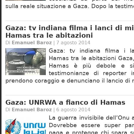
sulla reale situazione a Gaza. Dopo la testi
Gaza: tv indiana filma i lanci di mi
Hamas tra le abitazioni
Di
Emanuel Baroz
| 7 agosto 2014
Gaza: tv indiana filma i la
Hamas tra le abitazioni Gaza
Hamas è più debole e si 
testimonianze di reporter i
prendono coraggio e denunciano il lancio di 
Gaza: UNRWA a fianco di Hamas
Di
Emanuel Baroz
| 6 agosto 2014
La guerra invisibile dell’Onu
Dovrebbe essere super pa
paga e protegge chi spara su