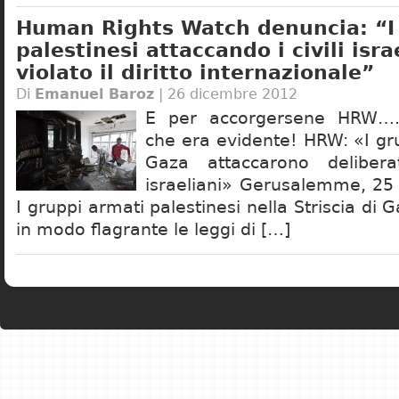
Human Rights Watch denuncia: “I t
palestinesi attaccando i civili isr
violato il diritto internazionale”
Di
Emanuel Baroz
| 26 dicembre 2012
E per accorgersene HRW…..s
che era evidente! HRW: «I gru
Gaza attaccarono delibera
israeliani» Gerusalemme, 25
I gruppi armati palestinesi nella Striscia di 
in modo flagrante le leggi di […]