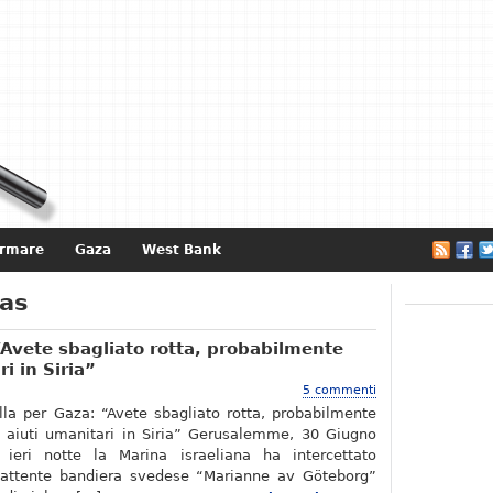
ormare
Gaza
West Bank
e
mas
 “Avete sbagliato rotta, probabilmente
i in Siria”
5 commenti
tilla per Gaza: “Avete sbagliato rotta, probabilmente
e aiuti umanitari in Siria” Gerusalemme, 30 Giugno
ieri notte la Marina israeliana ha intercettato
battente bandiera svedese “Marianne av Göteborg”