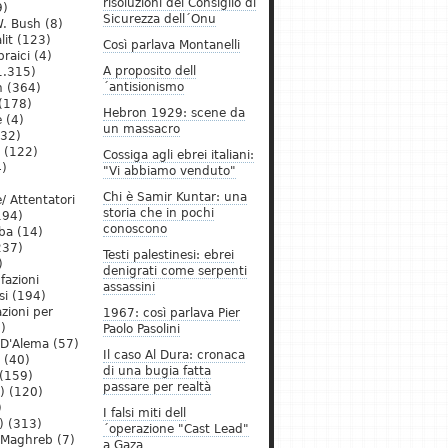
risoluzioni del Consiglio di
9)
Sicurezza dell´Onu
. Bush
(8)
lit
(123)
Così parlava Montanelli
raici
(4)
A proposito dell
1.315)
´antisionismo
h
(364)
(178)
Hebron 1929: scene da
e
(4)
un massacro
32)
(122)
Cossiga agli ebrei italiani:
)
"Vi abbiamo venduto"
Chi è Samir Kuntar: una
/ Attentatori
storia che in pochi
194)
conoscono
ba
(14)
237)
Testi palestinesi: ebrei
)
denigrati come serpenti
 fazioni
assassini
si
(194)
zioni per
1967: così parlava Pier
)
Paolo Pasolini
 D'Alema
(57)
Il caso Al Dura: cronaca
(40)
di una bugia fatta
(159)
passare per realtà
)
(120)
)
I falsi miti dell
)
(313)
´operazione "Cast Lead"
l Maghreb
(7)
a Gaza