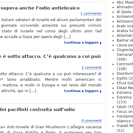
Abu Maz
Ahmadin
le supera anche l’odio antiebraico
Al Qaida
1 commento
Antisemi
 italiani odiatori di Israele ed alcuni parlamentari del
Antision
giornate scrivendo amenità sui presunti crimini
Arabi isra
stato di Israele nel corso degli ultimi anni (ed
Arabia S
Attentati
e accade a Gaza per opera degli […]
Bashar e
Continua a leggere
causa pa
Cisgiord
Samaria/
se è sotto attacco. C’è qualcuno a cui può
(306)
Controin
2 commenti
(108)
otto attacco. C’è qualcuno a cui può interessare? di
Disinfor
Egitto
(2
y* Sono arrabbiato. Mentre molti americani si
Ehud Go
a mattina, e molti in Europa e nel resto del mondo
Eldad Re
attività, qui in […]
Continua a leggere
Estrema 
Estrema 
(153)
Fatah
(3
ei pacifinti costruita sull’odio
Focus on 
Fondame
0 commenti
islamico
Fratelli 
ta» Anti-Israele di Gian Micalessin L’allegra vacanza
(52)
ti di Gaza Flotilla è finita. E purtroppo per loro