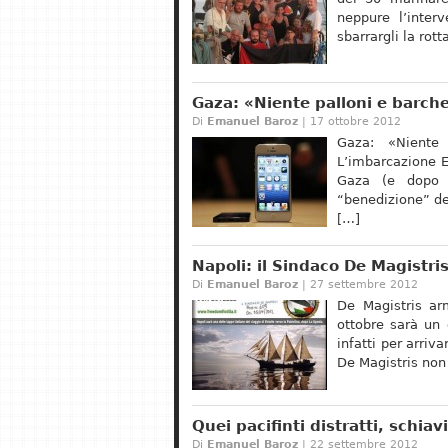
neppure l’interv
sbarrargli la rot
Gaza: «Niente palloni e barche
Di
Emanuel Baroz
| 17 ottobre 2012
Gaza: «Niente 
L’imbarcazione Es
Gaza (e dopo 
“benedizione” del
[…]
Napoli: il Sindaco De Magistri
Di
Emanuel Baroz
| 27 settembre 2012
De Magistris arm
ottobre sarà un 
infatti per arriv
De Magistris non
Quei pacifinti distratti, schiav
Di
Emanuel Baroz
| 22 settembre 2012