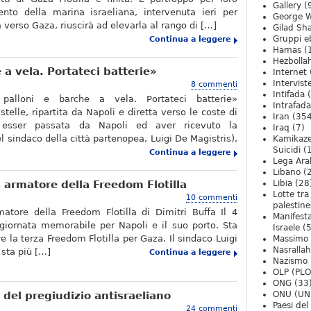
Gallery
(
ento della marina israeliana, intervenuta ieri per
George W
ta verso Gaza, riuscirà ad elevarla al rango di […]
Gilad Sha
Gruppi eb
Continua a leggere
Hamas
(
Hezbolla
 a vela. Portateci batterie»
Internet
Intervist
8 commenti
Intifada
(
palloni e barche a vela. Portateci batterie»
Intrafada
telle, ripartita da Napoli e diretta verso le coste di
Iran
(354
esser passata da Napoli ed aver ricevuto la
Iraq
(7)
 sindaco della città partenopea, Luigi De Magistris),
Kamikaze
Suicidi
(
Continua a leggere
Lega Ara
Libano
(
s armatore della Freedom Flotilla
Libia
(28
Lotte tra
10 commenti
palestine
atore della Freedom Flotilla di Dimitri Buffa Il 4
Manifesta
giornata memorabile per Napoli e il suo porto. Sta
Israele
(5
are la terza Freedom Flotilla per Gaza. Il sindaco Luigi
Massimo
Nasrallah
 sta più […]
Continua a leggere
Nazismo
OLP (PLO
ONG
(33
i del pregiudizio antisraeliano
ONU (UN
Paesi de
24 commenti