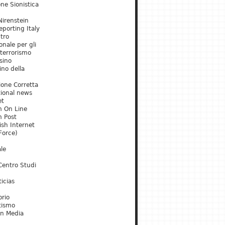
ne Sionistica
irenstein
porting Italy
tro
onale per gli
 terrorismo
sino
ino della
ione Corretta
tional news
et
m On Line
m Post
ish Internet
Force)
le
Centro Studi
icias
orio
tismo
an Media