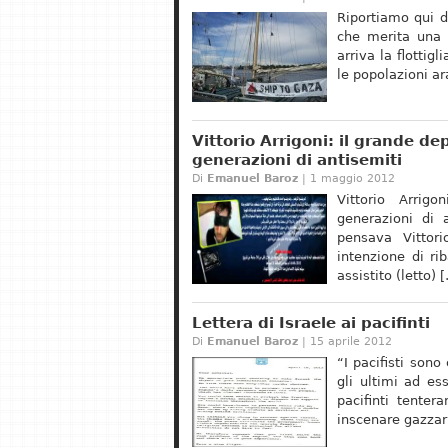
Riportiamo qui d
che merita una 
arriva la flottig
le popolazioni ar
Vittorio Arrigoni: il grande d
generazioni di antisemiti
Di
Emanuel Baroz
| 1 maggio 2012
Vittorio Arrig
generazioni di 
pensava Vittor
intenzione di ri
assistito (letto) 
Lettera di Israele ai pacifinti
Di
Emanuel Baroz
| 15 aprile 2012
“I pacifisti sono
gli ultimi ad es
pacifinti tenter
inscenare gazzarr