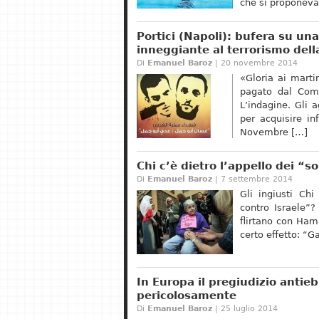
che si proponeva
Portici (Napoli): bufera su un
inneggiante al terrorismo dell
Di
Emanuel Baroz
| 20 novembre 2014
«Gloria ai marti
pagato dal Comun
L’indagine. Gli 
per acquisire in
Novembre […]
Chi c’è dietro l’appello dei “s
Di
Emanuel Baroz
| 7 settembre 2014
Gli ingiusti Chi
contro Israele”?
flirtano con Hama
certo effetto: “G
In Europa il pregiudizio antie
pericolosamente
Di
Emanuel Baroz
| 25 luglio 2014