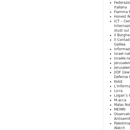
Federazio
Italiana
Fiamma N
Honest Re
ICT – Cen
Internazi
studi sul
Il Borghe
Il Contad
Galilea
Informaz
Israel na
Israele.n
Jerusale
Jerusale
JIDF (Jew
Defense 
Kolot
L'Informa
Licra
Logan’s 
M.acca
Malas Not
MEMRI
Osservat
Antisemi
Palestini
Watch