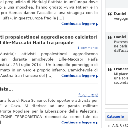
el pregiudizio di Pierluigi Battista In un’Europa dove
no a una moschea, hanno gridato «viva Hitler» e In
ti pro Hamas danno l’assalto a una sinagoga con lo
Daniel
juifs», in quest’Europa fragile […]
vergogn
Continua a leggere
sti propalestinesi aggrediscono calciatori
Daniel
Lille-Maccabi Haifa tra propale
Pazzesc
ne parli
1 commento
dall'acc
Austria): attivisti propalestinesi aggrediscono
aeliani durante amichevole Lille-Maccabi Haifa
stria), 23 Luglio 2014 – Un tranquillo pomeriggio di
France
ormato in un vero e proprio inferno. L’amichevole di
Mi piac
Austria tra i francesi del […]
Continua a leggere
una sola
seconda
fista…
4 commenti
na foto di Rosa Schiano, fotoreporter e attivista per
ni” a Gaza. Si riferisce ad una parata militare
Fronte Popolare per la Liberazione della Palestina,
ZIONE TERRORISTICA riconosciuta come tale da
Categorie
]
Continua a leggere
A.N.P.
(3