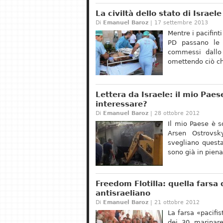
La civiltà dello stato di Israe
Di
Emanuel Baroz
| 17 settembre 2013
Mentre i pacifinti
PD passano le 
commessi dallo 
omettendo ciò ch
Lettera da Israele: il mio Pae
interessare?
Di
Emanuel Baroz
| 28 ottobre 2012
Il mio Paese è s
Arsen Ostrovsk
svegliano quest
sono già in piena 
Freedom Flotilla: quella farsa d
antisraeliano
Di
Emanuel Baroz
| 21 ottobre 2012
La farsa «pacifis
dei 30 marinaret