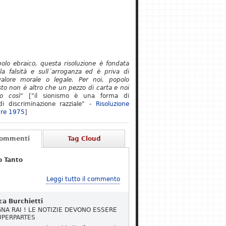
polo ebraico, questa risoluzione è fondata
lla falsità e sull´arroganza ed è priva di
alore morale o legale. Per noi, popolo
to non è altro che un pezzo di carta e noi
o così"
["il sionismo è una forma di
i discriminazione razziale" -
Risoluzione
re 1975
]
Commenti
Tag Cloud
o Tanto
Leggi tutto il commento
ca Burchietti
NA RAI ! LE NOTIZIE DEVONO ESSERE
UPERPARTES