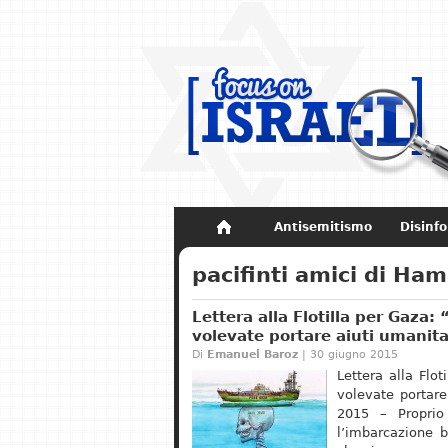
Antisemitismo
Disinf
Non dimenticare
Storia di Israel
pacifinti amici di Ha
Lettera alla Flotilla per Gaza:
volevate portare aiuti umanitar
Di
Emanuel Baroz
| 30 giugno 2015
Lettera alla Flo
volevate portar
2015 – Proprio 
l’imbarcazione 