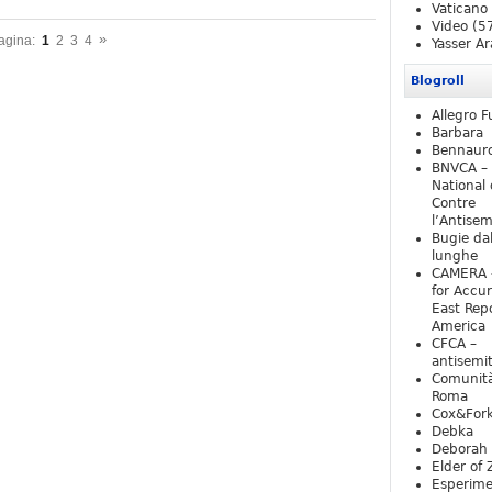
Vaticano
Video
(5
»
agina:
1
2
3
4
Yasser Ar
Blogroll
Allegro F
Barbara
Bennaur
BNVCA –
National 
Contre
l’Antise
Bugie da
lunghe
CAMERA 
for Accur
East Repo
America
CFCA –
antisemi
Comunità
Roma
Cox&For
Debka
Deborah 
Elder of 
Esperim