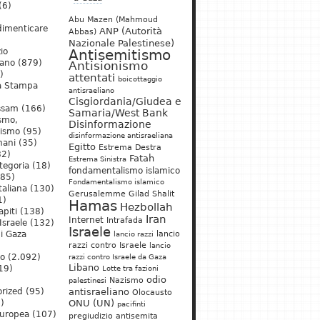
(6)
Abu Mazen (Mahmoud
dimenticare
ANP (Autorità
Abbas)
Nazionale Palestinese)
io
Antisemitismo
iano
(879)
Antisionismo
)
attentati
boicottaggio
a Stampa
antisraeliano
Cisgiordania/Giudea e
ssam
(166)
Samaria/West Bank
ismo,
Disinformazione
nismo
(95)
disinformazione antisraeliana
mani
(35)
Egitto
Estrema Destra
2)
Fatah
Estrema Sinistra
tegoria
(18)
fondamentalismo islamico
85)
Fondamentalismo islamico
taliana
(130)
Gerusalemme
Gilad Shalit
1)
Hamas
Hezbollah
apiti
(138)
Iran
Internet
Intrafada
Israele
(132)
Israele
lancio
di Gaza
lancio razzi
razzi contro Israele
lancio
mo
(2.092)
razzi contro Israele da Gaza
Libano
19)
Lotte tra fazioni
odio
)
Nazismo
palestinesi
rized
(95)
antisraeliano
Olocausto
)
ONU (UN)
pacifinti
uropea
(107)
pregiudizio antisemita