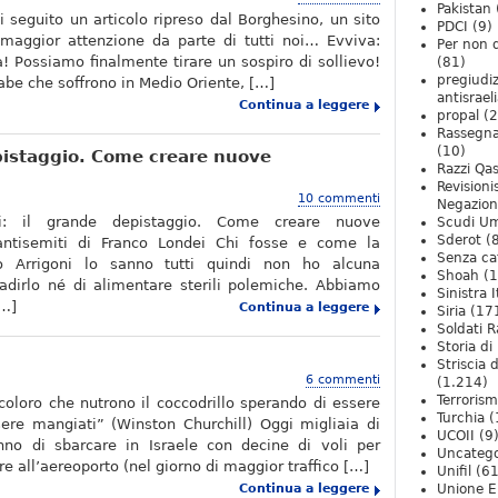
Pakistan
i seguito un articolo ripreso dal Borghesino, un sito
PDCI
(9)
maggior attenzione da parte di tutti noi… Evviva:
Per non 
lia! Possiamo finalmente tirare un sospiro di sollievo!
(81)
pregiudiz
abe che soffrono in Medio Oriente, […]
antisrael
Continua a leggere
propal
(2
Rassegn
(10)
epistaggio. Come creare nuove
Razzi Qa
Revision
10 commenti
Negazio
oni: il grande depistaggio. Come creare nuove
Scudi U
Sderot
(8
antisemiti di Franco Londei Chi fosse e come la
Senza ca
io Arrigoni lo sanno tutti quindi non ho alcuna
Shoah
(1
badirlo né di alimentare sterili polemiche. Abbiamo
Sinistra I
[…]
Continua a leggere
Siria
(17
Soldati R
Storia di 
Striscia 
6 commenti
(1.214)
Terroris
 coloro che nutrono il coccodrillo sperando di essere
Turchia
(
sere mangiati” (Winston Churchill) Oggi migliaia di
UCOII
(9
anno di sbarcare in Israele con decine di voli per
Uncatego
e all’aereoporto (nel giorno di maggior traffico […]
Unifil
(61
Continua a leggere
Unione E