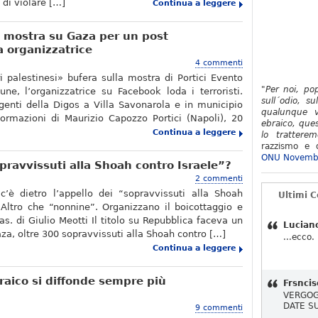
 di violare […]
Continua a leggere
a mostra su Gaza per un post
a organizzatrice
4 commenti
ri palestinesi» bufera sulla mostra di Portici Evento
"Per noi, po
e, l’organizzatrice su Facebook loda i terroristi.
sull´odio, su
agenti della Digos a Villa Savonarola e in municipio
qualunque v
formazioni di Maurizio Capozzo Portici (Napoli), 20
ebraico, ques
Continua a leggere
lo tratterem
razzismo e d
ONU Novemb
opravvissuti alla Shoah contro Israele”?
2 commenti
 c’è dietro l’appello dei “sopravvissuti alla Shoah
Ultimi 
 Altro che “nonnine”. Organizzano il boicottaggio e
s. di Giulio Meotti Il titolo su Repubblica faceva un
Lucian
aza, oltre 300 sopravvissuti alla Shoah contro […]
...ecco.
Continua a leggere
braico si diffonde sempre più
Frsncis
VERGOG
DATE S
9 commenti