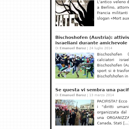
L’antico veleno d
a Berlino, attor
Francia militan
slogan «Mort aux 
Bischoshofen (Austria): attivi
israeliani durante amichevole 
Di
Emanuel Baroz
| 24 luglio 2014
Bischoshofen (
calciatori isr
Bischoshofen (Au
sport si è trasf
Bischofshofen in 
Se questa vi sembra una paci
Di
Emanuel Baroz
| 13 marzo 2014
PACIFISTA? Ecco u
i “diritti uma
organizzata dal 
una ORGANIZZA
Canada, Stati […