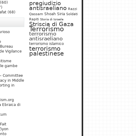
pregiudizio
(60)
antisraeliano
7)
Razzi
afat
(68)
Shoah
Siria
Qassam
Soldati
Rapiti
Storia di Israele
Striscia di Gaza
Terrorismo
urioso
terrorismo
antisraeliano
o
terrorismo islamico
 Bureau
terrorismo
de Vigilance
palestinese
mitisme
lle gambe
– Committee
acy in Middle
rting in
tism.org
 Ebraica di
kum
Fait
Ziyon
ento