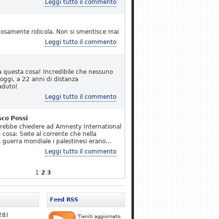
Leggi tutto il commento
osamente ridicola. Non si smentisce mai
Leggi tutto il commento
a questa cosa! Incredibile che nessuno
 oggi, a 22 anni di distanza
aduto!
Leggi tutto il commento
sco Possi
erebbe chiedere ad Amnesty International
 cosa: Siete al corrente che nella
 guerra mondiale i palestinesi erano…
Leggi tutto il commento
1
2
3
Feed RSS
28)
Tieniti aggiornato.