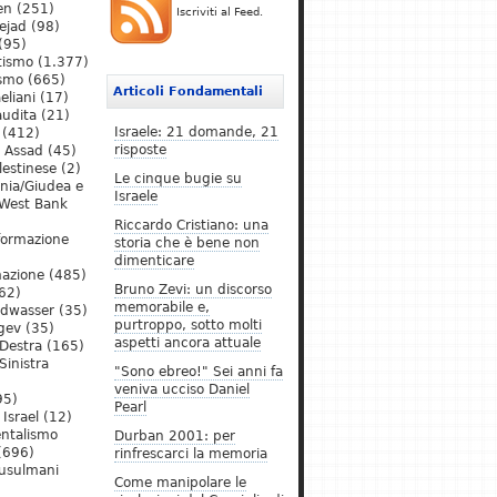
en
(251)
Iscriviti al Feed.
ejad
(98)
(95)
tismo
(1.377)
ismo
(665)
Articoli Fondamentali
eliani
(17)
audita
(21)
Israele: 21 domande, 21
(412)
risposte
l Assad
(45)
lestinese
(2)
Le cinque bugie su
ania/Giudea e
Israele
West Bank
Riccardo Cristiano: una
formazione
storia che è bene non
dimenticare
mazione
(485)
Bruno Zevi: un discorso
62)
memorabile e,
ldwasser
(35)
purtroppo, sotto molti
gev
(35)
aspetti ancora attuale
Destra
(165)
Sinistra
"Sono ebreo!" Sei anni fa
veniva ucciso Daniel
95)
Pearl
Israel
(12)
ntalismo
Durban 2001: per
(696)
rinfrescarci la memoria
Musulmani
Come manipolare le