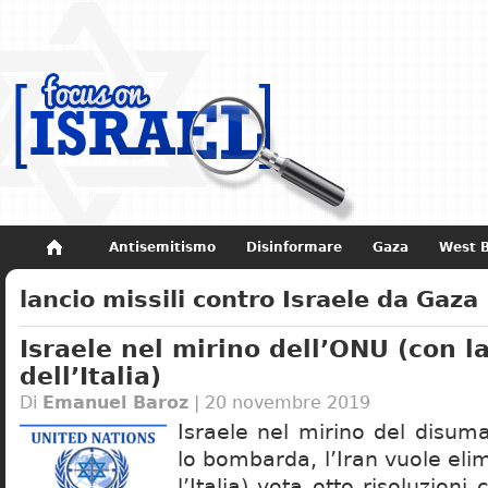
Antisemitismo
Disinformare
Gaza
West 
Non dimenticare
Storia di Israele
lancio missili contro Israele da Gaza
Israele nel mirino dell’ONU (con l
dell’Italia)
Di
Emanuel Baroz
| 20 novembre 2019
Israele nel mirino del disuma
lo bombarda, l’Iran vuole elim
l’Italia) vota otto risoluzioni 