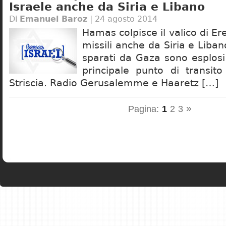
Israele anche da Siria e Libano
Di
Emanuel Baroz
| 24 agosto 2014
Hamas colpisce il valico di Er
missili anche da Siria e Liban
sparati da Gaza sono esplosi 
principale punto di transito
Striscia. Radio Gerusalemme e Haaretz […]
»
Pagina:
1
2
3