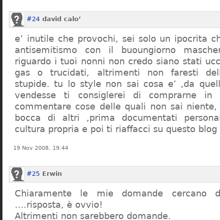
#24
david calo’
e’ inutile che provochi, sei solo un ipocrita 
antisemitismo con il buoungiorno masche
riguardo i tuoi nonni non credo siano stati uc
gas o trucidati, altrimenti non faresti d
stupide. tu lo style non sai cosa e’ ,da quel
vendesse ti consiglerei di comprarne in
commentare cose delle quali non sai niente,
bocca di altri ,prima documentati persona
cultura propria e poi ti riaffacci su questo blog
19 Nov 2008, 19:44
#25
Erwin
Chiaramente le mie domande cercano d
….risposta, è ovvio!
Altrimenti non sarebbero domande.