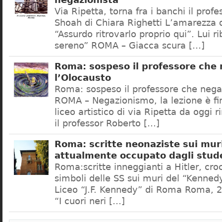
negazionista
Via Ripetta, torna fra i banchi il prof
Shoah di Chiara Righetti L’amarezza d
“Assurdo ritrovarlo proprio qui”. Lui r
sereno” ROMA – Giacca scura […]
Roma: sospeso il professore che
l’Olocausto
Roma: sospeso il professore che nega
ROMA – Negazionismo, la lezione è fini
liceo artistico di via Ripetta da oggi 
il professor Roberto […]
Roma: scritte neonaziste sui muri
attualmente occupato dagli stud
Roma:scritte inneggianti a Hitler, croc
simboli delle SS sui muri del “Kennedy
Liceo “J.F. Kennedy” di Roma Roma, 2
“I cuori neri […]