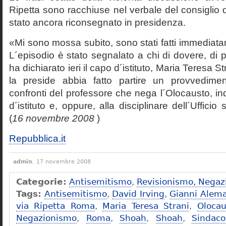
Ripetta sono racchiuse nel verbale del consiglio 
stato ancora riconsegnato in presidenza.
«Mi sono mossa subito, sono stati fatti immediatam
L´episodio è stato segnalato a chi di dovere, di 
ha dichiarato ieri il capo d´istituto, Maria Teresa S
la preside abbia fatto partire un provvedime
confronti del professore che nega l´Olocausto, ind
d´istituto e, oppure, alla disciplinare dell´Ufficio 
(
16 novembre 2008
)
Repubblica.it
admin
, 17 novembre 2008
Categorie:
Antisemitismo
,
Revisionismo, Negaz
Tags:
Antisemitismo
,
David Irving
,
Gianni Alem
via Ripetta Roma
,
Maria Teresa Strani
,
Olocau
Negazionismo
,
Roma
,
Shoah
,
Shoah
,
Sindac