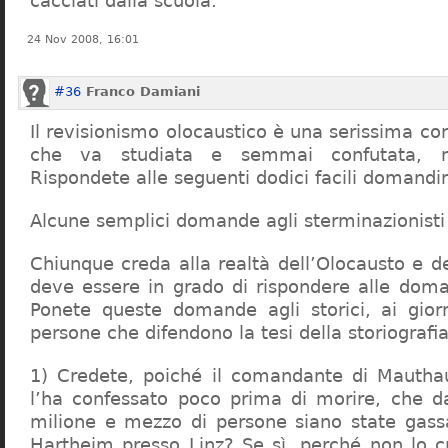
cacciati dalla scuola.
24 Nov 2008, 16:01
#36
Franco Damiani
Il revisionismo olocaustico è una serissima cor
che va studiata e semmai confutata, n
Rispondete alle seguenti dodici facili domandi
Alcune semplici domande agli sterminazionisti
Chiunque creda alla realtà dell’Olocausto e d
deve essere in grado di rispondere alle dom
Ponete queste domande agli storici, ai giorna
persone che difendono la tesi della storiografia 
1) Credete, poiché il comandante di Mauthau
l’ha confessato poco prima di morire, che d
milione e mezzo di persone siano state gassa
Hartheim presso Linz? Se sì, perché non lo 