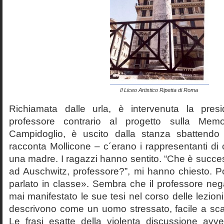
Il Liceo Artistico Ripetta di Roma
Richiamata dalle urla, è intervenuta la pres
professore contrario al progetto sulla Mem
Campidoglio, è uscito dalla stanza sbattendo 
racconta Mollicone – c´erano i rappresentanti di c
una madre. I ragazzi hanno sentito. “Che è succes
ad Auschwitz, professore?”, mi hanno chiesto. 
parlato in classe». Sembra che il professore neg
mai manifestato le sue tesi nel corso delle lezion
descrivono come un uomo stressato, facile a scat
Le frasi esatte della violenta discussione avv