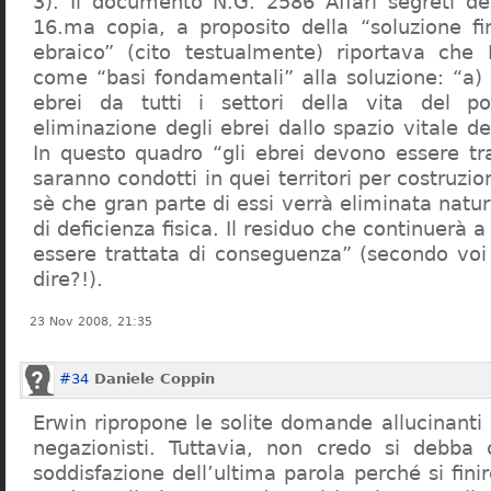
3). Il documento N.G. 2586 Affari segreti de
16.ma copia, a proposito della “soluzione f
ebraico” (cito testualmente) riportava che 
come “basi fondamentali” alla soluzione: “a) 
ebrei da tutti i settori della vita del p
eliminazione degli ebrei dallo spazio vitale d
In questo quadro “gli ebrei devono essere tra
saranno condotti in quei territori per costruzio
sè che gran parte di essi verrà eliminata nat
di deficienza fisica. Il residuo che continuerà 
essere trattata di conseguenza” (secondo vo
dire?!).
23 Nov 2008, 21:35
#34
Daniele Coppin
Erwin ripropone le solite domande allucinanti
negazionisti. Tuttavia, non credo si debba 
soddisfazione dell’ultima parola perché si finir