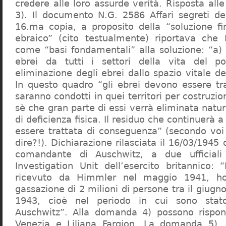
credere alle loro assurde verità. Risposta al
3). Il documento N.G. 2586 Affari segreti de
16.ma copia, a proposito della “soluzione f
ebraico” (cito testualmente) riportava che 
come “basi fondamentali” alla soluzione: “a) 
ebrei da tutti i settori della vita del p
eliminazione degli ebrei dallo spazio vitale d
In questo quadro “gli ebrei devono essere tra
saranno condotti in quei territori per costruzio
sè che gran parte di essi verrà eliminata nat
di deficienza fisica. Il residuo che continuerà 
essere trattata di conseguenza” (secondo vo
dire?!). Dichiarazione rilasciata il 16/03/1945
comandante di Auschwitz, a due ufficial
Investigation Unit dell’esercito britannico: 
ricevuto da Himmler nel maggio 1941, ho
gassazione di 2 milioni di persone tra il giugno
1943, cioè nel periodo in cui sono sta
Auschwitz”. Alla domanda 4) possono rispo
Venezia e Liliana Fargion. La domanda 5), 