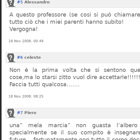
#5
Alessandro
A questo professore (se cosi si può chiamare)
tutto ciò che i miei parenti hanno subito!
Vergogna!
18 Nov 2008, 00:49
#6
celeste
Non è la prima volta che si sentono que
cose,ma lo starsi zitto vuol dire accettarle!!!!!
Faccia tutti qualcosa…….
18 Nov 2008, 08:25
#7
Piero
una” mela marcia” non guasta l’alber
specialmente se il suo compito è insegnare
future… fortunatamente non tutto il corpo doc