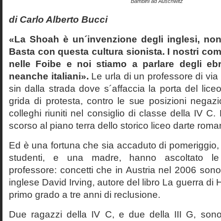
Bambini ad Auschwitz
di Carlo Alberto Bucci
«La Shoah è un´invenzione degli inglesi, non
Basta con questa cultura sionista. I nostri com
nelle Foibe e noi stiamo a parlare degli eb
neanche italiani».
Le urla di un professore di via
sin dalla strada dove s´affaccia la porta del liceo 
grida di protesta, contro le sue posizioni negazi
colleghi riuniti nel consiglio di classe della IV 
scorso al piano terra dello storico liceo darte roma
Ed è una fortuna che sia accaduto di pomeriggio, 
studenti, e una madre, hanno ascoltato le f
professore: concetti che in Austria nel 2006 sono 
inglese David Irving, autore del libro La guerra di H
primo grado a tre anni di reclusione.
Due ragazzi della IV C, e due della III G, son