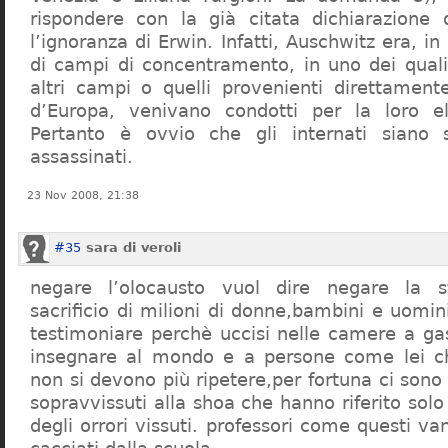
rispondere con la già citata dichiarazione 
l’ignoranza di Erwin. Infatti, Auschwitz era, in
di campi di concentramento, in uno dei quali 
altri campi o quelli provenienti direttamente
d’Europa, venivano condotti per la loro eli
Pertanto è ovvio che gli internati siano st
assassinati.
23 Nov 2008, 21:38
#35
sara di veroli
negare l’olocausto vuol dire negare la st
sacrificio di milioni di donne,bambini e uomi
testimoniare perchè uccisi nelle camere a ga
insegnare al mondo e a persone come lei ch
non si devono più ripetere,per fortuna ci sono
sopravvissuti alla shoa che hanno riferito so
degli orrori vissuti. professori come questi 