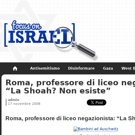
Antisemitismo
Disinformare
Gaza
West 
Roma, professore di liceo ne
Non dimenticare
Storia di Israele
“La Shoah? Non esiste”
admin
17 novembre 2008
Roma, professore di liceo negazionista: “La S