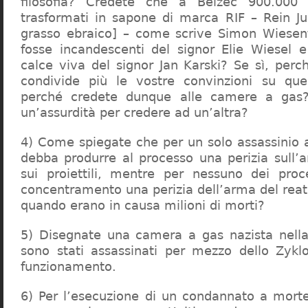
filosofia? Credete che a Belzec 900.000 
trasformati in sapone di marca RIF – Rein Ju
grasso ebraico] – come scrive Simon Wiesent
fosse incandescenti del signor Elie Wiesel 
calce viva del signor Jan Karski? Se sì, perc
condivide più le vostre convinzioni su que
perché credete dunque alle camere a gas?
un’assurdità per credere ad un’altra?
4) Come spiegate che per un solo assassinio a 
debba produrre al processo una perizia sull’
sui proiettili, mentre per nessuno dei proc
concentramento una perizia dell’arma del reat
quando erano in causa milioni di morti?
5) Disegnate una camera a gas nazista nella
sono stati assassinati per mezzo dello Zykl
funzionamento.
6) Per l’esecuzione di un condannato a mort