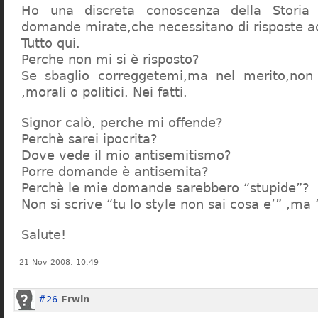
Ho una discreta conoscenza della Storia 
domande mirate,che necessitano di risposte a
Tutto qui.
Perche non mi si è risposto?
Se sbaglio correggetemi,ma nel merito,non c
,morali o politici. Nei fatti.
Signor calò, perche mi offende?
Perchè sarei ipocrita?
Dove vede il mio antisemitismo?
Porre domande è antisemita?
Perchè le mie domande sarebbero “stupide”?
Non si scrive “tu lo style non sai cosa e’” ,ma
Salute!
21 Nov 2008, 10:49
#26
Erwin