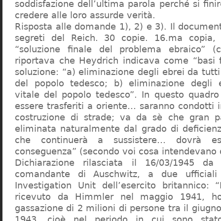
soddisfazione dell’ultima parola perché si finir
credere alle loro assurde verità.
Risposta alle domande 1), 2) e 3). Il documen
segreti del Reich. 30 copie. 16.ma copia, 
“soluzione finale del problema ebraico” (c
riportava che Heydrich indicava come “basi 
soluzione: “a) eliminazione degli ebrei da tutti 
del popolo tedesco; b) eliminazione degli e
vitale del popolo tedesco”. In questo quadro
essere trasferiti a oriente… saranno condotti in
costruzione di strade; va da sè che gran pa
eliminata naturalmente dal grado di deficienza
che continuerà a sussistere… dovrà ess
conseguenza” (secondo voi cosa intendevano d
Dichiarazione rilasciata il 16/03/1945 d
comandante di Auschwitz, a due ufficial
Investigation Unit dell’esercito britannico: 
ricevuto da Himmler nel maggio 1941, ho
gassazione di 2 milioni di persone tra il giugno
1943, cioè nel periodo in cui sono sta