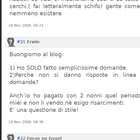
cerchi,( fai letteralmente schifo) gente co
nemmeno esistere
19 Nov 2008, 00:22
#21
Erwin
Buongiorno al blog.
1) Ho SOLO fatto semplicissime domande.
2)Perche non si danno risposte in linea 
domande?
Anch’io ho pagato con 2 nonni quel period
miei e non li vendo,nè esigo risarcimenti.
E’ una questione di stile!
19 Nov 2008, 08:36
#22
Focus on Israel