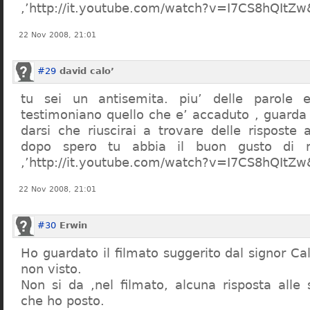
,’http://it.youtube.com/watch?v=I7CS8hQIt
22 Nov 2008, 21:01
#29
david calo’
tu sei un antisemita. piu’ delle parole e
testimoniano quello che e’ accaduto , guarda
darsi che riuscirai a trovare delle risposte
dopo spero tu abbia il buon gusto di n
,’http://it.youtube.com/watch?v=I7CS8hQIt
22 Nov 2008, 21:01
#30
Erwin
Ho guardato il filmato suggerito dal signor Ca
non visto.
Non si da ,nel filmato, alcuna risposta all
che ho posto.