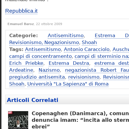
Repubblica.it
Emanuel Baroz
, 22 ottobre 2009
Categorie:
Antisemitismo
,
Estrema De
Revisionismo, Negazionismo
,
Shoah
Tags:
Antisemitismo
,
Antonio Caracciolo
,
Ausch
campi di concentramento
,
campi di sterminio naz
Erich Priebke
,
Estrema Destra
,
estrema dest
Ardeatine
,
Nazismo
,
negazionista Robert Fau
pregiudizio antisemita
,
revisionismo
,
Revisioni
Shoah
,
Università "La Sapienza" di Roma
Articoli Correlati
Copenaghen (Danimarca), comuni
denuncia imam: “incita allo sterm
ebrei”