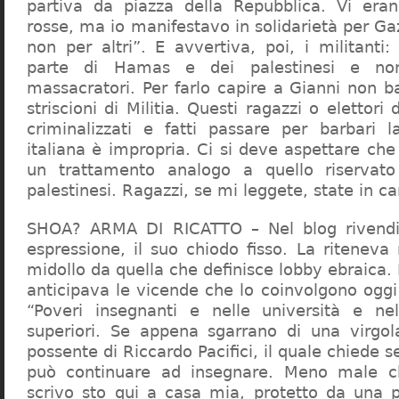
partiva da piazza della Repubblica. Vi era
rosse, ma io manifestavo in solidarietà per Gaz
non per altri”. E avvertiva, poi, i militanti
parte di Hamas e dei palestinesi e non 
massacratori. Per farlo capire a Gianni non b
striscioni di Militia. Questi ragazzi o elettori
criminalizzati e fatti passare per barbari l
italiana è impropria. Ci si deve aspettare che 
un trattamento analogo a quello riserva
palestinesi. Ragazzi, se mi leggete, state in 
SHOA? ARMA DI RICATTO – Nel blog rivendic
espressione, il suo chiodo fisso. La riteneva
midollo da quella che definisce lobby ebraica.
anticipava le vicende che lo coinvolgono oggi
“Poveri insegnanti e nelle università e ne
superiori. Se appena sgarrano di una virgol
possente di Riccardo Pacifici, il quale chiede s
può continuare ad insegnare. Meno male c
scrivo sto qui a casa mia, protetto da una 