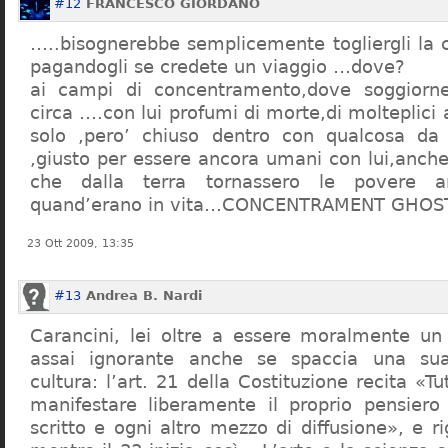
#12
FRANCESCO GIORDANO
…..bisognerebbe semplicemente togliergli la c
pagandogli se credete un viaggio …dove?
ai campi di concentramento,dove soggiorn
circa ….con lui profumi di morte,di molteplici 
solo ,pero’ chiuso dentro con qualcosa d
,giusto per essere ancora umani con lui,anch
che dalla terra tornassero le povere a
quand’erano in vita…CONCENTRAMENT GHOST
23 Ott 2009, 13:35
#13
Andrea B. Nardi
Carancini, lei oltre a essere moralmente un
assai ignorante anche se spaccia una su
cultura: l’art. 21 della Costituzione recita «Tu
manifestare liberamente il proprio pensiero
scritto e ogni altro mezzo di diffusione», e 