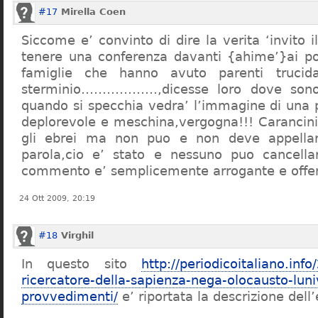
#17
Mirella Coen
Siccome e’ convinto di dire la verita ‘invito i
tenere una conferenza davanti {ahime’}ai poc
famiglie che hanno avuto parenti trucid
sterminio………………,dicesse loro dove sono f
quando si specchia vedra’ l’immagine di una 
deplorevole e meschina,vergogna!!! Carancin
gli ebrei ma non puo e non deve appellarsi
parola,cio e’ stato e nessuno puo cancellar
commento e’ semplicemente arrogante e offe
24 Ott 2009, 20:19
#18
Virghil
In questo sito
http://periodicoitaliano.inf
ricercatore-della-sapienza-nega-olocausto-lun
provvedimenti/
e’ riportata la descrizione dell’