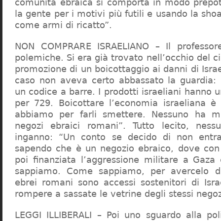
comunità ebraica si comporta in modo prepo
la gente per i motivi più futili e usando la sho
come armi di ricatto”.
NON COMPRARE ISRAELIANO – Il professor
polemiche. Si era già trovato nell’occhio del ci
promozione di un boicottaggio ai danni di Isra
caso non aveva certo abbassato la guardia: 
un codice a barre. I prodotti israeliani hanno u
per 729. Boicottare l’economia israeliana è
abbiamo per farli smettere. Nessuno ha m
negozi ebraici romani”. Tutto lecito, ness
inganno: “Un conto se decido di non entr
sapendo che è un negozio ebraico, dove con 
poi finanziata l’aggressione militare a Gaza
sappiamo. Come sappiamo, per avercelo de
ebrei romani sono accessi sostenitori di Isra
rompere a sassate le vetrine degli stessi negoz
LEGGI ILLIBERALI – Poi uno sguardo alla poli