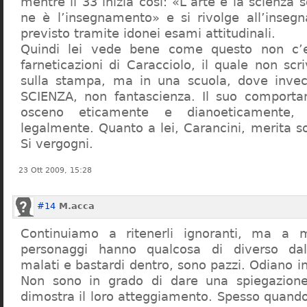
mentre il 33 inizia così: «L’arte e la scienza s
ne è l’insegnamento» e si rivolge all’inseg
previsto tramite idonei esami attitudinali.
Quindi lei vede bene come questo non c’e
farneticazioni di Caracciolo, il quale non scr
sulla stampa, ma in una scuola, dove inve
SCIENZA, non fantascienza. Il suo comport
osceno eticamente e dianoeticamente, 
legalmente. Quanto a lei, Carancini, merita so
Si vergogni.
23 Ott 2009, 15:28
#14
M.acca
Continuiamo a ritenerli ignoranti, ma a 
personaggi hanno qualcosa di diverso dal
malati e bastardi dentro, sono pazzi. Odiano i
Non sono in grado di dare una spiegazione
dimostra il loro atteggiamento. Spesso quando