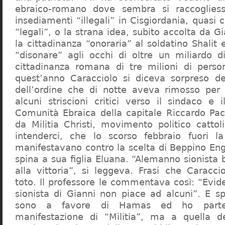
ebraico-romano dove sembra si raccogliess
insediamenti “illegali” in Cisgiordania, quasi c
“legali”, o la strana idea, subito accolta da G
la cittadinanza “onoraria” al soldatino Shali
“disonare” agli occhi di oltre un miliardo d
cittadinanza romana di tre milioni di perso
quest’anno Caracciolo si diceva sorpreso del
dell’ordine che di notte aveva rimosso per
alcuni striscioni critici verso il sindaco e 
Comunità Ebraica della capitale Riccardo Paci
da Militia Christi, movimento politico cattoli
intenderci, che lo scorso febbraio fuori la
manifestavano contro la scelta di Beppino Eng
spina a sua figlia Eluana. “Alemanno sionista
alla vittoria”, si leggeva. Frasi che Caracci
toto. Il professore le commentava così: “Evid
sionista di Gianni non piace ad alcuni”. E s
sono a favore di Hamas ed ho partec
manifestazione di “Militia”, ma a quella 