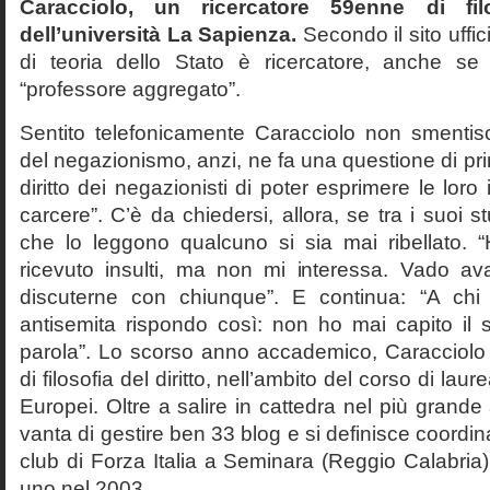
Caracciolo, un ricercatore 59enne di filo
dell’università La Sapienza.
Secondo il sito uffic
di teoria dello Stato è ricercatore, anche se
“professore aggregato”.
Sentito telefonicamente Caracciolo non smentisc
del negazionismo, anzi, ne fa una questione di pri
diritto dei negazionisti di poter esprimere le loro 
carcere”. C’è da chiedersi, allora, se tra i suoi 
che lo leggono qualcuno si sia mai ribellato. 
ricevuto insulti, ma non mi interessa. Vado av
discuterne con chiunque”. E continua: “A ch
antisemita rispondo così: non ho mai capito il s
parola”. Lo scorso anno accademico, Caracciolo
di filosofia del diritto, nell’ambito del corso di laurea
Europei. Oltre a salire in cattedra nel più grande
vanta di gestire ben 33 blog e si definisce coordin
club di Forza Italia a Seminara (Reggio Calabria
uno nel 2003.