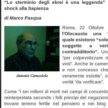
“Lo sterminio degli ebrei è una leggenda” p
shock alla Sapienza
di Marco Pasqua
Roma, 22 Ottobr
l’Olocausto una 
quale esistono “solo 
soggette a veri
contraddittorio”.
Una
“per colpevolizzare 
vinti”. Anche le cam
e non concesso che
veramente esistite”, 
verità “da verificare”.
Come “i sei milioni di morti nei campi di concentr
reinterpretata secondo i folli principi del negazi
trovare terreno fertile nel pensiero e nei blog