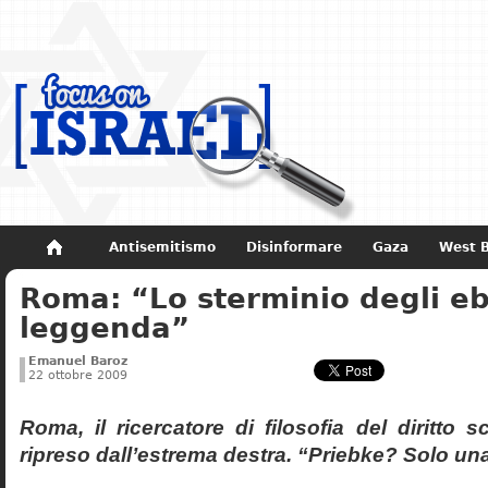
Antisemitismo
Disinformare
Gaza
West 
Roma: “Lo sterminio degli eb
Non dimenticare
Storia di Israele
leggenda”
Emanuel Baroz
22 ottobre 2009
Roma, il ricercatore di filosofia del diritto 
ripreso dall’estrema destra. “Priebke? Solo un