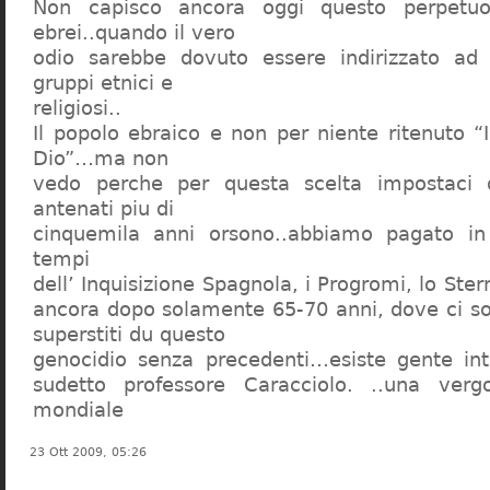
Non capisco ancora oggi questo perpetuo
ebrei..quando il vero
odio sarebbe dovuto essere indirizzato ad
gruppi etnici e
religiosi..
Il popolo ebraico e non per niente ritenuto “
Dio”…ma non
vedo perche per questa scelta impostaci 
antenati piu di
cinquemila anni orsono..abbiamo pagato in
tempi
dell’ Inquisizione Spagnola, i Progromi, lo St
ancora dopo solamente 65-70 anni, dove ci s
superstiti du questo
genocidio senza precedenti…esiste gente int
sudetto professore Caracciolo. ..una verg
mondiale
23 Ott 2009, 05:26