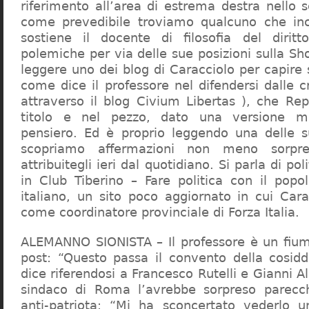
riferimento all’area di estrema destra nello s
come prevedibile troviamo qualcuno che in
sostiene il docente di filosofia del diritt
polemiche per via delle sue posizioni sulla S
leggere uno dei blog di Caracciolo per capire
come dice il professore nel difendersi dalle cr
attraverso il blog Civium Libertas ), che Rep
titolo e nel pezzo, dato una versione mi
pensiero. Ed è proprio leggendo una delle s
scopriamo affermazioni non meno sorpre
attribuitegli ieri dal quotidiano. Si parla di po
in Club Tiberino – Fare politica con il popo
italiano, un sito poco aggiornato in cui Cara
come coordinatore provinciale di Forza Italia.
ALEMANNO SIONISTA – Il professore è un fium
post: “Questo passa il convento della cosid
dice riferendosi a Francesco Rutelli e Gianni 
sindaco di Roma l’avrebbe sorpreso parecch
anti-patriota: “Mi ha sconcertato vederlo u