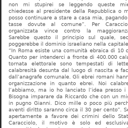
non mi stupirei se leggendo queste mie
chiedesse al presidente della Repubblica o 
posso continuare a stare a casa mia, pagando 
tasse dovute al comune”. Per Caraccio
organizzata vince contro la maggioranza
Sarebbe questo il principio sul quale, se
poggerebbe il dominio israeliano nella capita
“In Roma esiste una comunità ebraica di 10 
Quanto per intenderci a fronte di 400.000 cal
tornata elettorale sono tempestati di lette
calabresità desunta dal luogo di nascita e fa
dall’anagrafe comunale. Gli ebrei romani hann
organizzazione in quanto ebrei. Noi calabr
l’abbiamo, ma io ho lanciato l’idea presso 
Bisogna imparare da Riccardo che con un migl
in pugno Gianni. Dico mille o poco più perch
aventi diritto saranno circa il 30 per cento”. S
apertamente a favore dei crimini dello Stat
Caracciolo, il motivo è solo ed esclusi