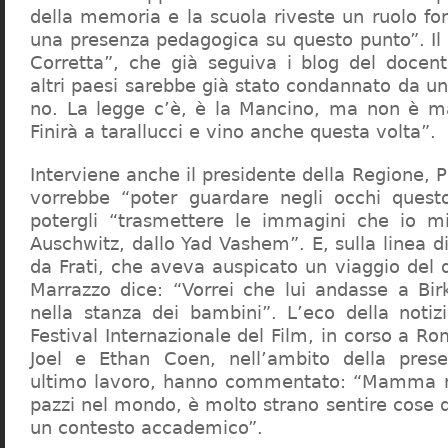
della memoria e la scuola riveste un ruolo f
una presenza pedagogica su questo punto”. Il 
Corretta”, che già seguiva i blog del docen
altri paesi sarebbe già stato condannato da un t
no. La legge c’è, è la Mancino, ma non è ma
Finirà a tarallucci e vino anche questa volta”.
Interviene anche il presidente della Regione, 
vorrebbe “poter guardare negli occhi questo
potergli “trasmettere le immagini che io m
Auschwitz, dallo Yad Vashem”. E, sulla linea 
da Frati, che aveva auspicato un viaggio del
Marrazzo dice: “Vorrei che lui andasse a Bi
nella stanza dei bambini”. L’eco della notiz
Festival Internazionale del Film, in corso a Rom
Joel e Ethan Coen, nell’ambito della prese
ultimo lavoro, hanno commentato: “Mamma m
pazzi nel mondo, è molto strano sentire cose 
un contesto accademico”.