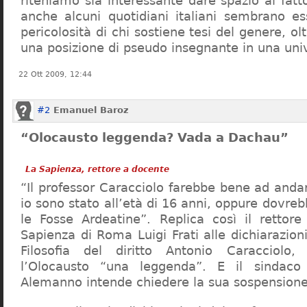
riteniamo sia interessante dare spazio al fa
anche alcuni quotidiani italiani sembrano ess
pericolosità di chi sostiene tesi del genere, o
una posizione di pseudo insegnante in una uni
22 Ott 2009, 12:44
#2
Emanuel Baroz
“Olocausto leggenda? Vada a Dachau”
La Sapienza, rettore a docente
“Il professor Caracciolo farebbe bene ad and
io sono stato all’età di 16 anni, oppure dovre
le Fosse Ardeatine”. Replica così il rettore 
Sapienza di Roma Luigi Frati alle dichiarazioni
Filosofia del diritto Antonio Caracciolo
l’Olocausto “una leggenda”. E il sindac
Alemanno intende chiedere la sua sospensione