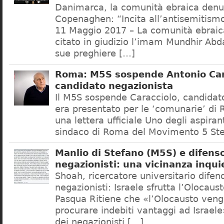
Danimarca, la comunità ebraica denu
Copenaghen: “Incita all’antisemitis
11 Maggio 2017 – La comunità ebrai
citato in giudizio l’imam Mundhir Abd
sue preghiere […]
Roma: M5S sospende Antonio Car
candidato negazionista
Il M5S sospende Caracciolo, candidato
era presentato per le ‘comunarie’ di
una lettera ufficiale Uno degli aspiran
sindaco di Roma del Movimento 5 Ste
Manlio di Stefano (M5S) e difenso
negazionisti: una vicinanza inqui
Shoah, ricercatore universitario difen
negazionisti: Israele sfrutta l’Olocaus
Pasqua Ritiene che «l’Olocausto venga
procurare indebiti vantaggi ad Israele
dei negazionisti […]