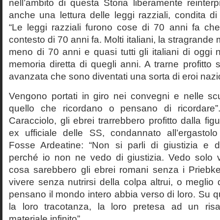
nell’ambito di questa Storia liberamente reinterpr
anche una lettura delle leggi razziali, condita di
“Le leggi razziali furono cose di 70 anni fa che
contesto di 70 anni fa. Molti italiani, la stragran
meno di 70 anni e quasi tutti gli italiani di og
memoria diretta di quegli anni. A trarne profitto 
avanzata che sono diventati una sorta di eroi nazio
Vengono portati in giro nei convegni e nelle sc
quello che ricordano o pensano di ricordare
Caracciolo, gli ebrei trarrebbero profitto dalla fig
ex ufficiale delle SS, condannato all’ergastolo 
Fosse Ardeatine: “Non si parli di giustizia e 
perché io non ne vedo di giustizia. Vedo solo 
cosa sarebbero gli ebrei romani senza i Prieb
vivere senza nutrirsi della colpa altrui, o meglio
pensano il mondo intero abbia verso di loro. Su 
la loro tracotanza, la loro pretesa ad un ris
materiale infinito”.