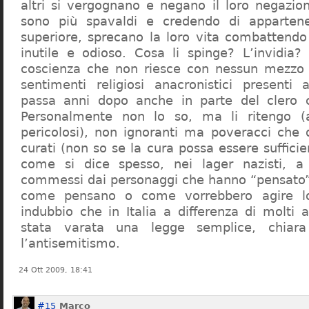
altri si vergognano e negano il loro negazion
sono più spavaldi e credendo di apparten
superiore, sprecano la loro vita combattendo
inutile e odioso. Cosa li spinge? L’invidia? 
coscienza che non riesce con nessun mezzo a
sentimenti religiosi anacronistici presenti
passa anni dopo anche in parte del clero cr
Personalmente non lo so, ma li ritengo (
pericolosi), non ignoranti ma poveracci che
curati (non so se la cura possa essere suffici
come si dice spesso, nei lager nazisti, a 
commessi dai personaggi che hanno “pensato”
come pensano o come vorrebbero agire l
indubbio che in Italia a differenza di molti a
stata varata una legge semplice, chiar
l’antisemitismo.
24 Ott 2009, 18:41
#15
Marco