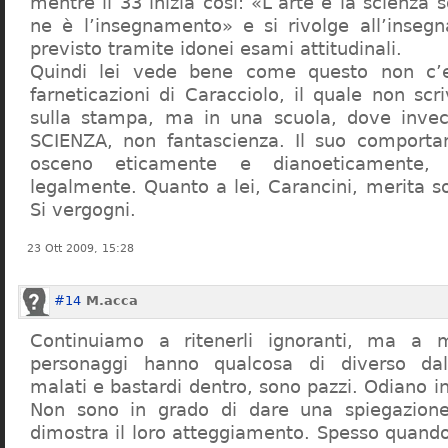
mentre il 33 inizia così: «L’arte e la scienza s
ne è l’insegnamento» e si rivolge all’inseg
previsto tramite idonei esami attitudinali.
Quindi lei vede bene come questo non c’e
farneticazioni di Caracciolo, il quale non scr
sulla stampa, ma in una scuola, dove inve
SCIENZA, non fantascienza. Il suo comport
osceno eticamente e dianoeticamente, 
legalmente. Quanto a lei, Carancini, merita so
Si vergogni.
23 Ott 2009, 15:28
#14
M.acca
Continuiamo a ritenerli ignoranti, ma a 
personaggi hanno qualcosa di diverso dal
malati e bastardi dentro, sono pazzi. Odiano i
Non sono in grado di dare una spiegazione
dimostra il loro atteggiamento. Spesso quando