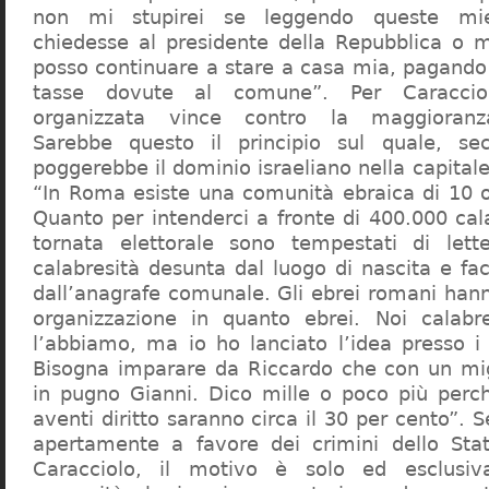
non mi stupirei se leggendo queste mie
chiedesse al presidente della Repubblica o 
posso continuare a stare a casa mia, pagando 
tasse dovute al comune”. Per Caraccio
organizzata vince contro la maggioranza
Sarebbe questo il principio sul quale, se
poggerebbe il dominio israeliano nella capita
“In Roma esiste una comunità ebraica di 10 
Quanto per intenderci a fronte di 400.000 cal
tornata elettorale sono tempestati di lette
calabresità desunta dal luogo di nascita e fa
dall’anagrafe comunale. Gli ebrei romani hann
organizzazione in quanto ebrei. Noi calabr
l’abbiamo, ma io ho lanciato l’idea presso 
Bisogna imparare da Riccardo che con un migl
in pugno Gianni. Dico mille o poco più perch
aventi diritto saranno circa il 30 per cento”. S
apertamente a favore dei crimini dello Stat
Caracciolo, il motivo è solo ed esclusi