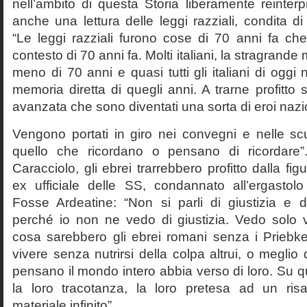
nell’ambito di questa Storia liberamente reinterpr
anche una lettura delle leggi razziali, condita di
“Le leggi razziali furono cose di 70 anni fa che
contesto di 70 anni fa. Molti italiani, la stragran
meno di 70 anni e quasi tutti gli italiani di og
memoria diretta di quegli anni. A trarne profitto 
avanzata che sono diventati una sorta di eroi nazio
Vengono portati in giro nei convegni e nelle sc
quello che ricordano o pensano di ricordare
Caracciolo, gli ebrei trarrebbero profitto dalla fig
ex ufficiale delle SS, condannato all’ergastolo 
Fosse Ardeatine: “Non si parli di giustizia e 
perché io non ne vedo di giustizia. Vedo solo 
cosa sarebbero gli ebrei romani senza i Prieb
vivere senza nutrirsi della colpa altrui, o meglio
pensano il mondo intero abbia verso di loro. Su 
la loro tracotanza, la loro pretesa ad un ris
materiale infinito”.