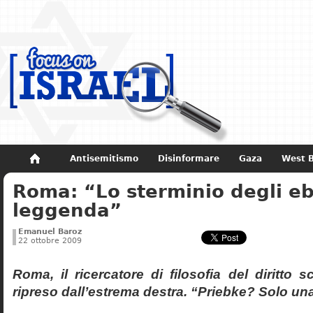
Antisemitismo
Disinformare
Gaza
West 
Roma: “Lo sterminio degli eb
Non dimenticare
Storia di Israele
leggenda”
Emanuel Baroz
22 ottobre 2009
Roma, il ricercatore di filosofia del diritto 
ripreso dall’estrema destra. “Priebke? Solo un