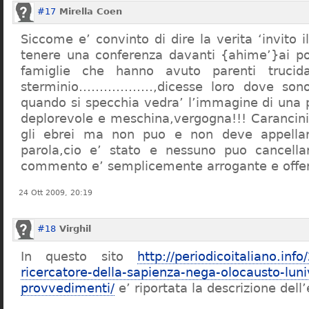
#17
Mirella Coen
Siccome e’ convinto di dire la verita ‘invito i
tenere una conferenza davanti {ahime’}ai poc
famiglie che hanno avuto parenti trucid
sterminio………………,dicesse loro dove sono f
quando si specchia vedra’ l’immagine di una 
deplorevole e meschina,vergogna!!! Carancin
gli ebrei ma non puo e non deve appellarsi
parola,cio e’ stato e nessuno puo cancellar
commento e’ semplicemente arrogante e offe
24 Ott 2009, 20:19
#18
Virghil
In questo sito
http://periodicoitaliano.inf
ricercatore-della-sapienza-nega-olocausto-lun
provvedimenti/
e’ riportata la descrizione dell’