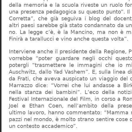
della memoria e la scuola riveste un ruolo f
una presenza pedagogica su questo punto”. Il 
Corretta”, che già seguiva i blog del docen
altri paesi sarebbe già stato condannato da un t
no. La legge c’è, è la Mancino, ma non è ma
Finirà a tarallucci e vino anche questa volta”.
Interviene anche il presidente della Regione, 
vorrebbe “poter guardare negli occhi questo
potergli “trasmettere le immagini che io m
Auschwitz, dallo Yad Vashem”. E, sulla linea 
da Frati, che aveva auspicato un viaggio del
Marrazzo dice: “Vorrei che lui andasse a Bi
nella stanza dei bambini”. L’eco della notiz
Festival Internazionale del Film, in corso a Rom
Joel e Ethan Coen, nell’ambito della prese
ultimo lavoro, hanno commentato: “Mamma m
pazzi nel mondo, è molto strano sentire cose 
un contesto accademico”.