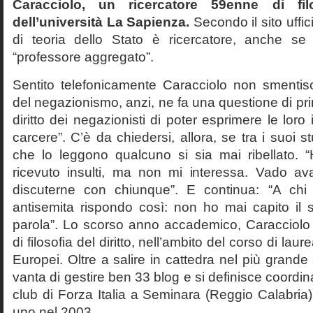
Caracciolo, un ricercatore 59enne di filo
dell’università La Sapienza.
Secondo il sito uffic
di teoria dello Stato è ricercatore, anche se
“professore aggregato”.
Sentito telefonicamente Caracciolo non smentisc
del negazionismo, anzi, ne fa una questione di pri
diritto dei negazionisti di poter esprimere le loro 
carcere”. C’è da chiedersi, allora, se tra i suoi 
che lo leggono qualcuno si sia mai ribellato. 
ricevuto insulti, ma non mi interessa. Vado av
discuterne con chiunque”. E continua: “A ch
antisemita rispondo così: non ho mai capito il s
parola”. Lo scorso anno accademico, Caracciolo
di filosofia del diritto, nell’ambito del corso di laurea
Europei. Oltre a salire in cattedra nel più grande
vanta di gestire ben 33 blog e si definisce coordin
club di Forza Italia a Seminara (Reggio Calabria
uno nel 2003.