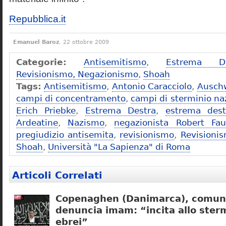
Repubblica.it
Emanuel Baroz
, 22 ottobre 2009
Categorie:
Antisemitismo
,
Estrema De
Revisionismo, Negazionismo
,
Shoah
Tags:
Antisemitismo
,
Antonio Caracciolo
,
Ausch
campi di concentramento
,
campi di sterminio naz
Erich Priebke
,
Estrema Destra
,
estrema dest
Ardeatine
,
Nazismo
,
negazionista Robert Fau
pregiudizio antisemita
,
revisionismo
,
Revisioni
Shoah
,
Università "La Sapienza" di Roma
Articoli Correlati
Copenaghen (Danimarca), comuni
denuncia imam: “incita allo sterm
ebrei”