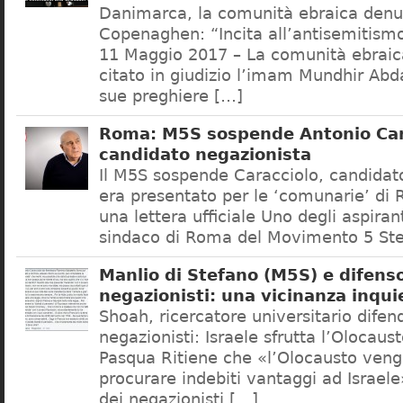
Danimarca, la comunità ebraica denu
Copenaghen: “Incita all’antisemitis
11 Maggio 2017 – La comunità ebrai
citato in giudizio l’imam Mundhir Abd
sue preghiere […]
Roma: M5S sospende Antonio Car
candidato negazionista
Il M5S sospende Caracciolo, candidato
era presentato per le ‘comunarie’ di
una lettera ufficiale Uno degli aspiran
sindaco di Roma del Movimento 5 Ste
Manlio di Stefano (M5S) e difenso
negazionisti: una vicinanza inqui
Shoah, ricercatore universitario difen
negazionisti: Israele sfrutta l’Olocaus
Pasqua Ritiene che «l’Olocausto venga
procurare indebiti vantaggi ad Israele
dei negazionisti […]