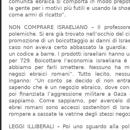
comunità ebraica si comporta in modo prepo
la gente per i motivi più futili e usando la sho
come armi di ricatto”.
NON COMPRARE ISRAELIANO – Il professor
polemiche. Si era già trovato nell’occhio del ci
promozione di un boicottaggio ai danni di Isra
caso non aveva certo abbassato la guardia: 
un codice a barre. I prodotti israeliani hanno u
per 729. Boicottare l’economia israeliana è
abbiamo per farli smettere. Nessuno ha m
negozi ebraici romani”. Tutto lecito, ness
inganno: “Un conto se decido di non entr
sapendo che è un negozio ebraico, dove con 
poi finanziata l’aggressione militare a Gaza
sappiamo. Come sappiamo, per avercelo de
ebrei romani sono accessi sostenitori di Isra
rompere a sassate le vetrine degli stessi negoz
LEGGI ILLIBERALI – Poi uno sguardo alla poli