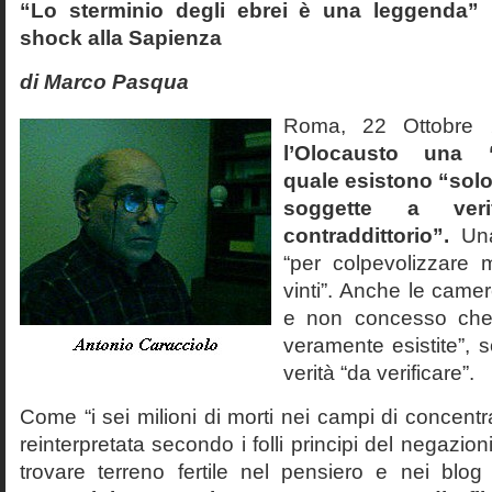
“Lo sterminio degli ebrei è una leggenda” p
shock alla Sapienza
di Marco Pasqua
Roma, 22 Ottobr
l’Olocausto una 
quale esistono “solo 
soggette a veri
contraddittorio”.
Una
“per colpevolizzare 
vinti”. Anche le cam
e non concesso che
veramente esistite”, 
verità “da verificare”.
Come “i sei milioni di morti nei campi di concentr
reinterpretata secondo i folli principi del negazi
trovare terreno fertile nel pensiero e nei blog