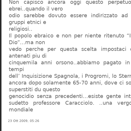
Non capisco ancora oggi questo perpetuo
ebrei..quando il vero
odio sarebbe dovuto essere indirizzato ad
gruppi etnici e
religiosi..
Il popolo ebraico e non per niente ritenuto “
Dio”…ma non
vedo perche per questa scelta impostaci 
antenati piu di
cinquemila anni orsono..abbiamo pagato in
tempi
dell’ Inquisizione Spagnola, i Progromi, lo St
ancora dopo solamente 65-70 anni, dove ci s
superstiti du questo
genocidio senza precedenti…esiste gente int
sudetto professore Caracciolo. ..una verg
mondiale
23 Ott 2009, 05:26