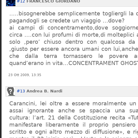
#12
FRANCESCO GIORDANO
…..bisognerebbe semplicemente togliergli la c
pagandogli se credete un viaggio …dove?
ai campi di concentramento,dove soggiorn
circa ….con lui profumi di morte,di molteplici 
solo ,pero’ chiuso dentro con qualcosa d
,giusto per essere ancora umani con lui,anch
che dalla terra tornassero le povere a
quand’erano in vita…CONCENTRAMENT GHOST
23 Ott 2009, 13:35
#13
Andrea B. Nardi
Carancini, lei oltre a essere moralmente un
assai ignorante anche se spaccia una su
cultura: l’art. 21 della Costituzione recita «Tu
manifestare liberamente il proprio pensiero
scritto e ogni altro mezzo di diffusione», e 