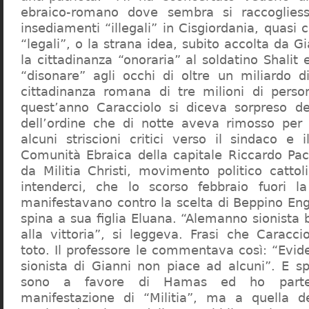
ebraico-romano dove sembra si raccogliess
insediamenti “illegali” in Cisgiordania, quasi c
“legali”, o la strana idea, subito accolta da G
la cittadinanza “onoraria” al soldatino Shali
“disonare” agli occhi di oltre un miliardo d
cittadinanza romana di tre milioni di perso
quest’anno Caracciolo si diceva sorpreso del
dell’ordine che di notte aveva rimosso per
alcuni striscioni critici verso il sindaco e 
Comunità Ebraica della capitale Riccardo Paci
da Militia Christi, movimento politico cattoli
intenderci, che lo scorso febbraio fuori la
manifestavano contro la scelta di Beppino Eng
spina a sua figlia Eluana. “Alemanno sionista
alla vittoria”, si leggeva. Frasi che Caracci
toto. Il professore le commentava così: “Evid
sionista di Gianni non piace ad alcuni”. E s
sono a favore di Hamas ed ho partec
manifestazione di “Militia”, ma a quella 