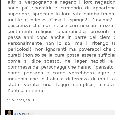
altri si vergognano e negano il loro negazion
sono più spavaldi e credendo di apparten
superiore, sprecano la loro vita combattendo
inutile e odioso. Cosa li spinge? L’invidia? 
coscienza che non riesce con nessun mezzo a
sentimenti religiosi anacronistici presenti
passa anni dopo anche in parte del clero cr
Personalmente non lo so, ma li ritengo (
pericolosi), non ignoranti ma poveracci che
curati (non so se la cura possa essere suffici
come si dice spesso, nei lager nazisti, a 
commessi dai personaggi che hanno “pensato”
come pensano o come vorrebbero agire l
indubbio che in Italia a differenza di molti a
stata varata una legge semplice, chiar
l’antisemitismo.
24 Ott 2009, 18:41
#15
Marco