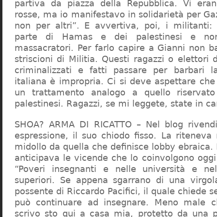
partiva da piazza della Repubblica. Vi era
rosse, ma io manifestavo in solidarietà per Gaz
non per altri”. E avvertiva, poi, i militanti
parte di Hamas e dei palestinesi e non 
massacratori. Per farlo capire a Gianni non b
striscioni di Militia. Questi ragazzi o elettori
criminalizzati e fatti passare per barbari l
italiana è impropria. Ci si deve aspettare che 
un trattamento analogo a quello riserva
palestinesi. Ragazzi, se mi leggete, state in 
SHOA? ARMA DI RICATTO – Nel blog rivendic
espressione, il suo chiodo fisso. La riteneva
midollo da quella che definisce lobby ebraica.
anticipava le vicende che lo coinvolgono oggi
“Poveri insegnanti e nelle università e ne
superiori. Se appena sgarrano di una virgol
possente di Riccardo Pacifici, il quale chiede s
può continuare ad insegnare. Meno male c
scrivo sto qui a casa mia, protetto da una 