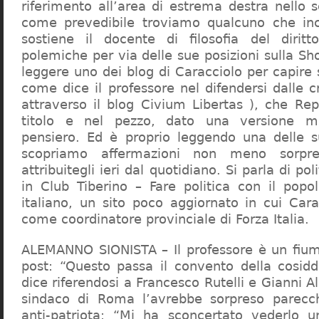
riferimento all’area di estrema destra nello s
come prevedibile troviamo qualcuno che in
sostiene il docente di filosofia del diritt
polemiche per via delle sue posizioni sulla S
leggere uno dei blog di Caracciolo per capire
come dice il professore nel difendersi dalle cr
attraverso il blog Civium Libertas ), che Rep
titolo e nel pezzo, dato una versione mi
pensiero. Ed è proprio leggendo una delle s
scopriamo affermazioni non meno sorpre
attribuitegli ieri dal quotidiano. Si parla di po
in Club Tiberino – Fare politica con il popo
italiano, un sito poco aggiornato in cui Cara
come coordinatore provinciale di Forza Italia.
ALEMANNO SIONISTA – Il professore è un fium
post: “Questo passa il convento della cosid
dice riferendosi a Francesco Rutelli e Gianni 
sindaco di Roma l’avrebbe sorpreso parecch
anti-patriota: “Mi ha sconcertato vederlo u