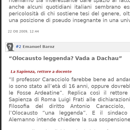
riteniamo sia interessante dare spazio al fa
anche alcuni quotidiani italiani sembrano ess
pericolosità di chi sostiene tesi del genere, o
una posizione di pseudo insegnante in una uni
22 Ott 2009, 12:44
#2
Emanuel Baroz
“Olocausto leggenda? Vada a Dachau”
La Sapienza, rettore a docente
“Il professor Caracciolo farebbe bene ad and
io sono stato all’età di 16 anni, oppure dovre
le Fosse Ardeatine”. Replica così il rettore 
Sapienza di Roma Luigi Frati alle dichiarazioni
Filosofia del diritto Antonio Caracciolo
l’Olocausto “una leggenda”. E il sindac
Alemanno intende chiedere la sua sospensione