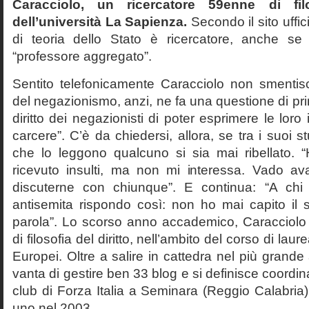
Caracciolo, un ricercatore 59enne di filo
dell’università La Sapienza.
Secondo il sito uffic
di teoria dello Stato è ricercatore, anche se
“professore aggregato”.
Sentito telefonicamente Caracciolo non smentisc
del negazionismo, anzi, ne fa una questione di pri
diritto dei negazionisti di poter esprimere le loro 
carcere”. C’è da chiedersi, allora, se tra i suoi 
che lo leggono qualcuno si sia mai ribellato. 
ricevuto insulti, ma non mi interessa. Vado av
discuterne con chiunque”. E continua: “A ch
antisemita rispondo così: non ho mai capito il s
parola”. Lo scorso anno accademico, Caracciolo
di filosofia del diritto, nell’ambito del corso di laurea
Europei. Oltre a salire in cattedra nel più grande
vanta di gestire ben 33 blog e si definisce coordin
club di Forza Italia a Seminara (Reggio Calabria
uno nel 2003.