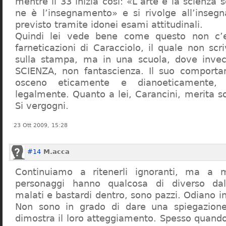
mentre il 33 inizia così: «L’arte e la scienza s
ne è l’insegnamento» e si rivolge all’inseg
previsto tramite idonei esami attitudinali.
Quindi lei vede bene come questo non c’e
farneticazioni di Caracciolo, il quale non scr
sulla stampa, ma in una scuola, dove inve
SCIENZA, non fantascienza. Il suo comport
osceno eticamente e dianoeticamente, 
legalmente. Quanto a lei, Carancini, merita so
Si vergogni.
23 Ott 2009, 15:28
#14
M.acca
Continuiamo a ritenerli ignoranti, ma a 
personaggi hanno qualcosa di diverso dal
malati e bastardi dentro, sono pazzi. Odiano i
Non sono in grado di dare una spiegazione
dimostra il loro atteggiamento. Spesso quando