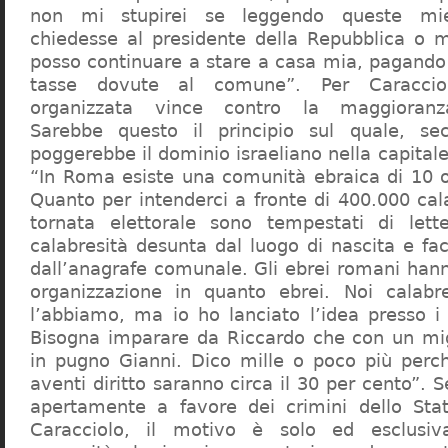
non mi stupirei se leggendo queste mie
chiedesse al presidente della Repubblica o 
posso continuare a stare a casa mia, pagando 
tasse dovute al comune”. Per Caraccio
organizzata vince contro la maggioranza
Sarebbe questo il principio sul quale, se
poggerebbe il dominio israeliano nella capita
“In Roma esiste una comunità ebraica di 10 
Quanto per intenderci a fronte di 400.000 cal
tornata elettorale sono tempestati di lette
calabresità desunta dal luogo di nascita e fa
dall’anagrafe comunale. Gli ebrei romani hann
organizzazione in quanto ebrei. Noi calabr
l’abbiamo, ma io ho lanciato l’idea presso 
Bisogna imparare da Riccardo che con un migl
in pugno Gianni. Dico mille o poco più perch
aventi diritto saranno circa il 30 per cento”. S
apertamente a favore dei crimini dello Stat
Caracciolo, il motivo è solo ed esclusi