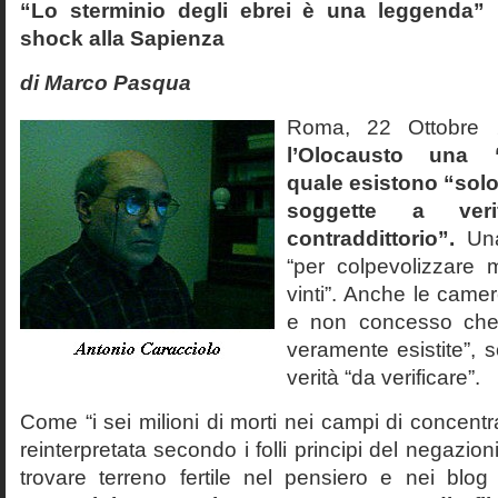
“Lo sterminio degli ebrei è una leggenda” p
shock alla Sapienza
di Marco Pasqua
Roma, 22 Ottobr
l’Olocausto una 
quale esistono “solo 
soggette a veri
contraddittorio”.
Una
“per colpevolizzare 
vinti”. Anche le cam
e non concesso che
veramente esistite”, 
verità “da verificare”.
Come “i sei milioni di morti nei campi di concentr
reinterpretata secondo i folli principi del negazi
trovare terreno fertile nel pensiero e nei blog