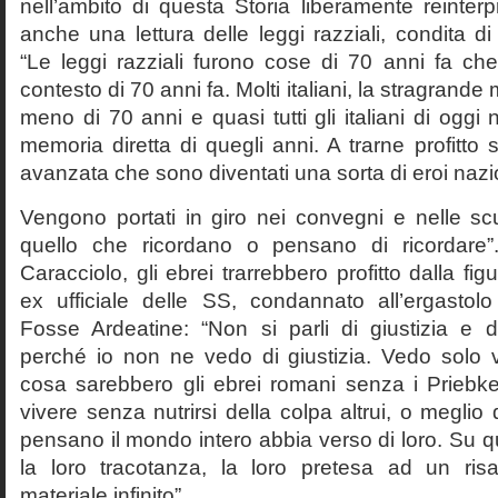
nell’ambito di questa Storia liberamente reinterpr
anche una lettura delle leggi razziali, condita di
“Le leggi razziali furono cose di 70 anni fa che
contesto di 70 anni fa. Molti italiani, la stragran
meno di 70 anni e quasi tutti gli italiani di og
memoria diretta di quegli anni. A trarne profitto 
avanzata che sono diventati una sorta di eroi nazio
Vengono portati in giro nei convegni e nelle sc
quello che ricordano o pensano di ricordare
Caracciolo, gli ebrei trarrebbero profitto dalla fig
ex ufficiale delle SS, condannato all’ergastolo 
Fosse Ardeatine: “Non si parli di giustizia e 
perché io non ne vedo di giustizia. Vedo solo 
cosa sarebbero gli ebrei romani senza i Prieb
vivere senza nutrirsi della colpa altrui, o meglio
pensano il mondo intero abbia verso di loro. Su 
la loro tracotanza, la loro pretesa ad un ris
materiale infinito”.