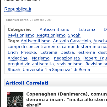
Repubblica.it
Emanuel Baroz
, 22 ottobre 2009
Categorie:
Antisemitismo
,
Estrema De
Revisionismo, Negazionismo
,
Shoah
Tags:
Antisemitismo
,
Antonio Caracciolo
,
Ausch
campi di concentramento
,
campi di sterminio naz
Erich Priebke
,
Estrema Destra
,
estrema dest
Ardeatine
,
Nazismo
,
negazionista Robert Fau
pregiudizio antisemita
,
revisionismo
,
Revisioni
Shoah
,
Università "La Sapienza" di Roma
Articoli Correlati
Copenaghen (Danimarca), comuni
denuncia imam: “incita allo sterm
ebrei”