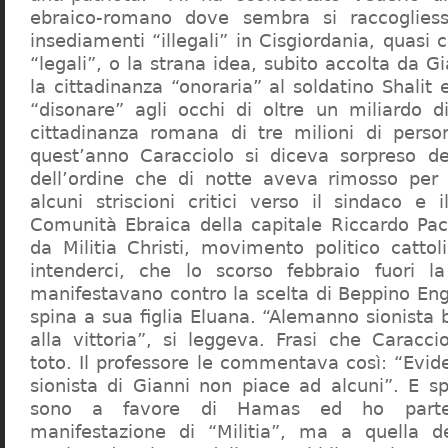
ebraico-romano dove sembra si raccogliess
insediamenti “illegali” in Cisgiordania, quasi c
“legali”, o la strana idea, subito accolta da G
la cittadinanza “onoraria” al soldatino Shali
“disonare” agli occhi di oltre un miliardo d
cittadinanza romana di tre milioni di perso
quest’anno Caracciolo si diceva sorpreso del
dell’ordine che di notte aveva rimosso per
alcuni striscioni critici verso il sindaco e 
Comunità Ebraica della capitale Riccardo Paci
da Militia Christi, movimento politico cattoli
intenderci, che lo scorso febbraio fuori la
manifestavano contro la scelta di Beppino Eng
spina a sua figlia Eluana. “Alemanno sionista
alla vittoria”, si leggeva. Frasi che Caracci
toto. Il professore le commentava così: “Evid
sionista di Gianni non piace ad alcuni”. E s
sono a favore di Hamas ed ho partec
manifestazione di “Militia”, ma a quella 