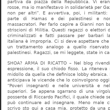
partiva da piazza della Repubblica. Vi era
rosse, ma io manifestavo in solidarietà per Gaz
non per altri”. E avvertiva, poi, i militanti
parte di Hamas e dei palestinesi e non 
massacratori. Per farlo capire a Gianni non b
striscioni di Militia. Questi ragazzi o elettori
criminalizzati e fatti passare per barbari l
italiana è impropria. Ci si deve aspettare che 
un trattamento analogo a quello riserva
palestinesi. Ragazzi, se mi leggete, state in 
SHOA? ARMA DI RICATTO – Nel blog rivendic
espressione, il suo chiodo fisso. La riteneva
midollo da quella che definisce lobby ebraica.
anticipava le vicende che lo coinvolgono oggi
“Poveri insegnanti e nelle università e ne
superiori. Se appena sgarrano di una virgol
possente di Riccardo Pacifici, il quale chiede s
può continuare ad insegnare. Meno male c
scrivo sto qui a casa mia, protetto da una 