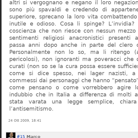
altri si vergognano e negano il loro negazion
sono più spavaldi e credendo di apparten
superiore, sprecano la loro vita combattendo
inutile e odioso. Cosa li spinge? L’invidia? 
coscienza che non riesce con nessun mezzo a
sentimenti religiosi anacronistici presenti
passa anni dopo anche in parte del clero cr
Personalmente non lo so, ma li ritengo (
pericolosi), non ignoranti ma poveracci che
curati (non so se la cura possa essere suffici
come si dice spesso, nei lager nazisti, a 
commessi dai personaggi che hanno “pensato”
come pensano o come vorrebbero agire l
indubbio che in Italia a differenza di molti a
stata varata una legge semplice, chiar
l’antisemitismo.
24 Ott 2009, 18:41
#15
Marco