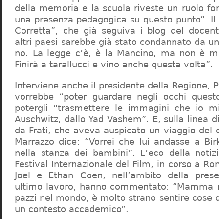
della memoria e la scuola riveste un ruolo f
una presenza pedagogica su questo punto”. Il 
Corretta”, che già seguiva i blog del docen
altri paesi sarebbe già stato condannato da un t
no. La legge c’è, è la Mancino, ma non è ma
Finirà a tarallucci e vino anche questa volta”.
Interviene anche il presidente della Regione, 
vorrebbe “poter guardare negli occhi questo
potergli “trasmettere le immagini che io m
Auschwitz, dallo Yad Vashem”. E, sulla linea 
da Frati, che aveva auspicato un viaggio del
Marrazzo dice: “Vorrei che lui andasse a Bi
nella stanza dei bambini”. L’eco della notiz
Festival Internazionale del Film, in corso a Rom
Joel e Ethan Coen, nell’ambito della prese
ultimo lavoro, hanno commentato: “Mamma m
pazzi nel mondo, è molto strano sentire cose 
un contesto accademico”.