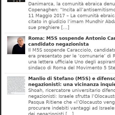
Danimarca, la comunità ebraica denu
Copenaghen: “Incita all’antisemitis
11 Maggio 2017 – La comunità ebrai
citato in giudizio l’imam Mundhir Abd
sue preghiere […]
Roma: M5S sospende Antonio Car
candidato negazionista
Il M5S sospende Caracciolo, candidato
era presentato per le ‘comunarie’ di
una lettera ufficiale Uno degli aspiran
sindaco di Roma del Movimento 5 Ste
Manlio di Stefano (M5S) e difenso
negazionisti: una vicinanza inqui
Shoah, ricercatore universitario difen
negazionisti: Israele sfrutta l’Olocaus
Pasqua Ritiene che «l’Olocausto venga
procurare indebiti vantaggi ad Israele
dei negazionisti […]