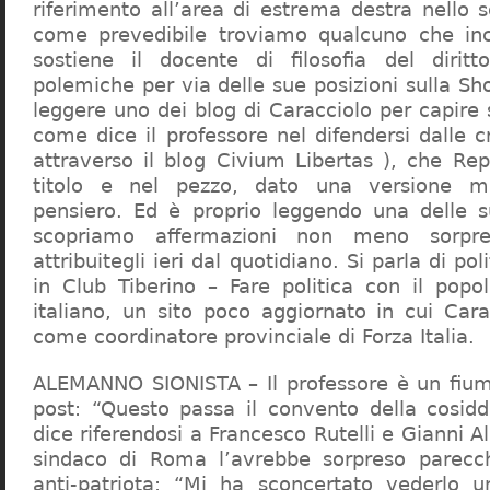
riferimento all’area di estrema destra nello s
come prevedibile troviamo qualcuno che in
sostiene il docente di filosofia del diritt
polemiche per via delle sue posizioni sulla S
leggere uno dei blog di Caracciolo per capire
come dice il professore nel difendersi dalle cr
attraverso il blog Civium Libertas ), che Rep
titolo e nel pezzo, dato una versione mi
pensiero. Ed è proprio leggendo una delle s
scopriamo affermazioni non meno sorpre
attribuitegli ieri dal quotidiano. Si parla di po
in Club Tiberino – Fare politica con il popo
italiano, un sito poco aggiornato in cui Cara
come coordinatore provinciale di Forza Italia.
ALEMANNO SIONISTA – Il professore è un fium
post: “Questo passa il convento della cosid
dice riferendosi a Francesco Rutelli e Gianni 
sindaco di Roma l’avrebbe sorpreso parecch
anti-patriota: “Mi ha sconcertato vederlo u