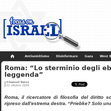
Antisemitismo
Disinformare
Gaza
West 
Roma: “Lo sterminio degli eb
Non dimenticare
Storia di Israele
leggenda”
Emanuel Baroz
22 ottobre 2009
Roma, il ricercatore di filosofia del diritto 
ripreso dall’estrema destra. “Priebke? Solo un