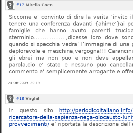
#17
Mirella Coen
Siccome e’ convinto di dire la verita ‘invito i
tenere una conferenza davanti {ahime’}ai poc
famiglie che hanno avuto parenti trucid
sterminio………………,dicesse loro dove sono f
quando si specchia vedra’ l’immagine di una 
deplorevole e meschina,vergogna!!! Carancin
gli ebrei ma non puo e non deve appellarsi
parola,cio e’ stato e nessuno puo cancellar
commento e’ semplicemente arrogante e offe
24 Ott 2009, 20:19
#18
Virghil
In questo sito
http://periodicoitaliano.inf
ricercatore-della-sapienza-nega-olocausto-lun
provvedimenti/
e’ riportata la descrizione dell’