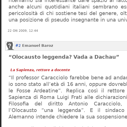
riteniamo sia interessante dare spazio al fa
anche alcuni quotidiani italiani sembrano ess
pericolosità di chi sostiene tesi del genere, o
una posizione di pseudo insegnante in una uni
22 Ott 2009, 12:44
#2
Emanuel Baroz
“Olocausto leggenda? Vada a Dachau”
La Sapienza, rettore a docente
“Il professor Caracciolo farebbe bene ad and
io sono stato all’età di 16 anni, oppure dovre
le Fosse Ardeatine”. Replica così il rettore 
Sapienza di Roma Luigi Frati alle dichiarazioni
Filosofia del diritto Antonio Caracciolo
l’Olocausto “una leggenda”. E il sindac
Alemanno intende chiedere la sua sospensione