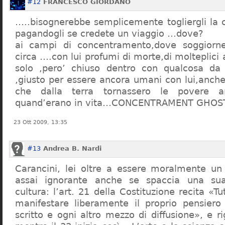
#12
FRANCESCO GIORDANO
…..bisognerebbe semplicemente togliergli la c
pagandogli se credete un viaggio …dove?
ai campi di concentramento,dove soggiorn
circa ….con lui profumi di morte,di molteplici 
solo ,pero’ chiuso dentro con qualcosa d
,giusto per essere ancora umani con lui,anch
che dalla terra tornassero le povere a
quand’erano in vita…CONCENTRAMENT GHOST
23 Ott 2009, 13:35
#13
Andrea B. Nardi
Carancini, lei oltre a essere moralmente un
assai ignorante anche se spaccia una su
cultura: l’art. 21 della Costituzione recita «Tu
manifestare liberamente il proprio pensiero
scritto e ogni altro mezzo di diffusione», e 