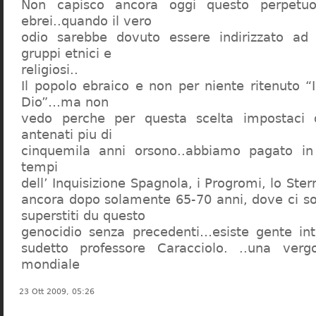
Non capisco ancora oggi questo perpetuo
ebrei..quando il vero
odio sarebbe dovuto essere indirizzato ad
gruppi etnici e
religiosi..
Il popolo ebraico e non per niente ritenuto “
Dio”…ma non
vedo perche per questa scelta impostaci 
antenati piu di
cinquemila anni orsono..abbiamo pagato in
tempi
dell’ Inquisizione Spagnola, i Progromi, lo St
ancora dopo solamente 65-70 anni, dove ci s
superstiti du questo
genocidio senza precedenti…esiste gente int
sudetto professore Caracciolo. ..una verg
mondiale
23 Ott 2009, 05:26