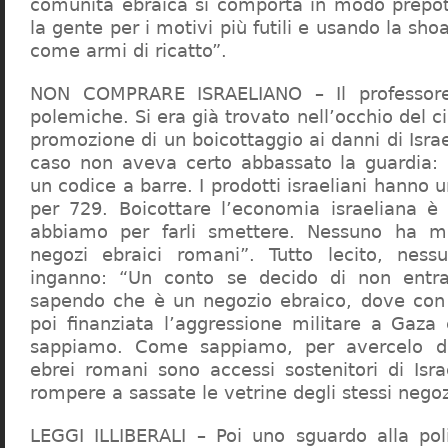
comunità ebraica si comporta in modo prepo
la gente per i motivi più futili e usando la sho
come armi di ricatto”.
NON COMPRARE ISRAELIANO – Il professor
polemiche. Si era già trovato nell’occhio del ci
promozione di un boicottaggio ai danni di Isra
caso non aveva certo abbassato la guardia: 
un codice a barre. I prodotti israeliani hanno u
per 729. Boicottare l’economia israeliana è
abbiamo per farli smettere. Nessuno ha m
negozi ebraici romani”. Tutto lecito, ness
inganno: “Un conto se decido di non entr
sapendo che è un negozio ebraico, dove con 
poi finanziata l’aggressione militare a Gaza
sappiamo. Come sappiamo, per avercelo de
ebrei romani sono accessi sostenitori di Isra
rompere a sassate le vetrine degli stessi negoz
LEGGI ILLIBERALI – Poi uno sguardo alla poli