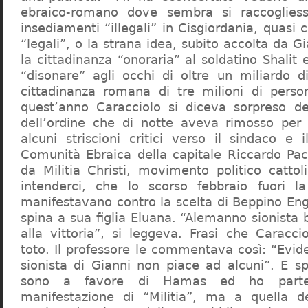
ebraico-romano dove sembra si raccogliess
insediamenti “illegali” in Cisgiordania, quasi c
“legali”, o la strana idea, subito accolta da G
la cittadinanza “onoraria” al soldatino Shali
“disonare” agli occhi di oltre un miliardo d
cittadinanza romana di tre milioni di perso
quest’anno Caracciolo si diceva sorpreso del
dell’ordine che di notte aveva rimosso per
alcuni striscioni critici verso il sindaco e 
Comunità Ebraica della capitale Riccardo Paci
da Militia Christi, movimento politico cattoli
intenderci, che lo scorso febbraio fuori la
manifestavano contro la scelta di Beppino Eng
spina a sua figlia Eluana. “Alemanno sionista
alla vittoria”, si leggeva. Frasi che Caracci
toto. Il professore le commentava così: “Evid
sionista di Gianni non piace ad alcuni”. E s
sono a favore di Hamas ed ho partec
manifestazione di “Militia”, ma a quella 