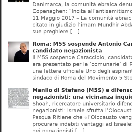
Danimarca, la comunità ebraica denu
Copenaghen: “Incita all’antisemitis
11 Maggio 2017 – La comunità ebrai
citato in giudizio l’imam Mundhir Abd
sue preghiere […]
Roma: M5S sospende Antonio Car
candidato negazionista
Il M5S sospende Caracciolo, candidato
era presentato per le ‘comunarie’ di
una lettera ufficiale Uno degli aspiran
sindaco di Roma del Movimento 5 Ste
Manlio di Stefano (M5S) e difenso
negazionisti: una vicinanza inqui
Shoah, ricercatore universitario difen
negazionisti: Israele sfrutta l’Olocaus
Pasqua Ritiene che «l’Olocausto venga
procurare indebiti vantaggi ad Israele
dei negazionisti […]