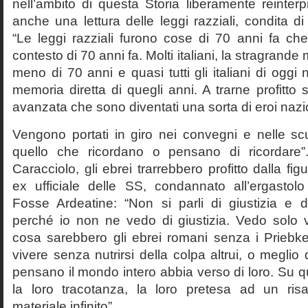
nell’ambito di questa Storia liberamente reinterpr
anche una lettura delle leggi razziali, condita di
“Le leggi razziali furono cose di 70 anni fa che
contesto di 70 anni fa. Molti italiani, la stragran
meno di 70 anni e quasi tutti gli italiani di og
memoria diretta di quegli anni. A trarne profitto 
avanzata che sono diventati una sorta di eroi nazio
Vengono portati in giro nei convegni e nelle sc
quello che ricordano o pensano di ricordare
Caracciolo, gli ebrei trarrebbero profitto dalla fig
ex ufficiale delle SS, condannato all’ergastolo 
Fosse Ardeatine: “Non si parli di giustizia e 
perché io non ne vedo di giustizia. Vedo solo 
cosa sarebbero gli ebrei romani senza i Prieb
vivere senza nutrirsi della colpa altrui, o meglio
pensano il mondo intero abbia verso di loro. Su 
la loro tracotanza, la loro pretesa ad un ris
materiale infinito”.