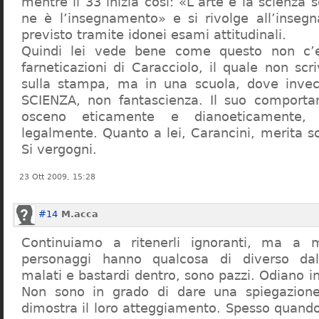
mentre il 33 inizia così: «L’arte e la scienza s
ne è l’insegnamento» e si rivolge all’inseg
previsto tramite idonei esami attitudinali.
Quindi lei vede bene come questo non c’e
farneticazioni di Caracciolo, il quale non scr
sulla stampa, ma in una scuola, dove inve
SCIENZA, non fantascienza. Il suo comport
osceno eticamente e dianoeticamente, 
legalmente. Quanto a lei, Carancini, merita so
Si vergogni.
23 Ott 2009, 15:28
#14
M.acca
Continuiamo a ritenerli ignoranti, ma a 
personaggi hanno qualcosa di diverso dal
malati e bastardi dentro, sono pazzi. Odiano i
Non sono in grado di dare una spiegazione
dimostra il loro atteggiamento. Spesso quando