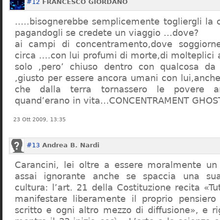
#12
FRANCESCO GIORDANO
…..bisognerebbe semplicemente togliergli la c
pagandogli se credete un viaggio …dove?
ai campi di concentramento,dove soggiorn
circa ….con lui profumi di morte,di molteplici 
solo ,pero’ chiuso dentro con qualcosa d
,giusto per essere ancora umani con lui,anch
che dalla terra tornassero le povere a
quand’erano in vita…CONCENTRAMENT GHOST
23 Ott 2009, 13:35
#13
Andrea B. Nardi
Carancini, lei oltre a essere moralmente un
assai ignorante anche se spaccia una su
cultura: l’art. 21 della Costituzione recita «Tu
manifestare liberamente il proprio pensiero
scritto e ogni altro mezzo di diffusione», e 