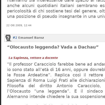
riteniamo sia interessante dare spazio al fa
anche alcuni quotidiani italiani sembrano ess
pericolosità di chi sostiene tesi del genere, o
una posizione di pseudo insegnante in una uni
22 Ott 2009, 12:44
#2
Emanuel Baroz
“Olocausto leggenda? Vada a Dachau”
La Sapienza, rettore a docente
“Il professor Caracciolo farebbe bene ad and
io sono stato all’età di 16 anni, oppure dovre
le Fosse Ardeatine”. Replica così il rettore 
Sapienza di Roma Luigi Frati alle dichiarazioni
Filosofia del diritto Antonio Caracciolo
l’Olocausto “una leggenda”. E il sindac
Alemanno intende chiedere la sua sospensione