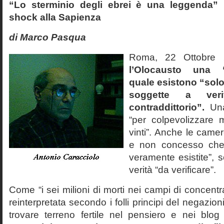
“Lo sterminio degli ebrei è una leggenda” p
shock alla Sapienza
di Marco Pasqua
Roma, 22 Ottobr
l’Olocausto una 
quale esistono “solo 
soggette a veri
contraddittorio”.
Una
“per colpevolizzare 
vinti”. Anche le cam
e non concesso che
veramente esistite”, 
verità “da verificare”.
Come “i sei milioni di morti nei campi di concentr
reinterpretata secondo i folli principi del negazi
trovare terreno fertile nel pensiero e nei blog