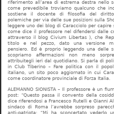
riferimento all’area di estrema destra nello s
come prevedibile troviamo qualcuno che in
sostiene il docente di filosofia del diritt
polemiche per via delle sue posizioni sulla S
leggere uno dei blog di Caracciolo per capire
come dice il professore nel difendersi dalle cr
attraverso il blog Civium Libertas ), che Rep
titolo e nel pezzo, dato una versione mi
pensiero. Ed è proprio leggendo una delle s
scopriamo affermazioni non meno sorpre
attribuitegli ieri dal quotidiano. Si parla di po
in Club Tiberino – Fare politica con il popo
italiano, un sito poco aggiornato in cui Cara
come coordinatore provinciale di Forza Italia.
ALEMANNO SIONISTA – Il professore è un fium
post: “Questo passa il convento della cosid
dice riferendosi a Francesco Rutelli e Gianni 
sindaco di Roma l’avrebbe sorpreso parecch
anti-patriota: “Mi ha sconcertato vederlo u