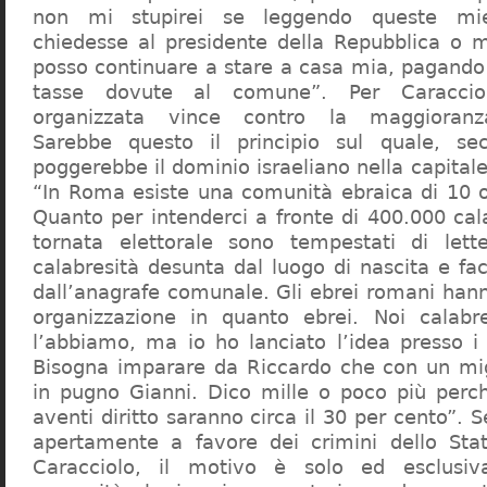
non mi stupirei se leggendo queste mie
chiedesse al presidente della Repubblica o 
posso continuare a stare a casa mia, pagando 
tasse dovute al comune”. Per Caraccio
organizzata vince contro la maggioranza
Sarebbe questo il principio sul quale, se
poggerebbe il dominio israeliano nella capita
“In Roma esiste una comunità ebraica di 10 
Quanto per intenderci a fronte di 400.000 cal
tornata elettorale sono tempestati di lette
calabresità desunta dal luogo di nascita e fa
dall’anagrafe comunale. Gli ebrei romani hann
organizzazione in quanto ebrei. Noi calabr
l’abbiamo, ma io ho lanciato l’idea presso 
Bisogna imparare da Riccardo che con un migl
in pugno Gianni. Dico mille o poco più perch
aventi diritto saranno circa il 30 per cento”. S
apertamente a favore dei crimini dello Stat
Caracciolo, il motivo è solo ed esclusi