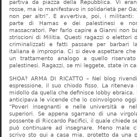
partiva da piazza della Repubblica. Vi era
rosse, ma io manifestavo in solidarietà per Gaz
non per altri”. E avvertiva, poi, i militanti
parte di Hamas e dei palestinesi e non 
massacratori. Per farlo capire a Gianni non b
striscioni di Militia. Questi ragazzi o elettori
criminalizzati e fatti passare per barbari l
italiana è impropria. Ci si deve aspettare che 
un trattamento analogo a quello riserva
palestinesi. Ragazzi, se mi leggete, state in 
SHOA? ARMA DI RICATTO – Nel blog rivendic
espressione, il suo chiodo fisso. La riteneva
midollo da quella che definisce lobby ebraica.
anticipava le vicende che lo coinvolgono oggi
“Poveri insegnanti e nelle università e ne
superiori. Se appena sgarrano di una virgol
possente di Riccardo Pacifici, il quale chiede s
può continuare ad insegnare. Meno male c
scrivo sto qui a casa mia, protetto da una 