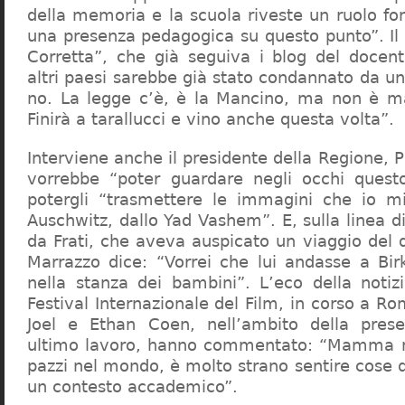
della memoria e la scuola riveste un ruolo f
una presenza pedagogica su questo punto”. Il 
Corretta”, che già seguiva i blog del docen
altri paesi sarebbe già stato condannato da un t
no. La legge c’è, è la Mancino, ma non è ma
Finirà a tarallucci e vino anche questa volta”.
Interviene anche il presidente della Regione, 
vorrebbe “poter guardare negli occhi questo
potergli “trasmettere le immagini che io m
Auschwitz, dallo Yad Vashem”. E, sulla linea 
da Frati, che aveva auspicato un viaggio del
Marrazzo dice: “Vorrei che lui andasse a Bi
nella stanza dei bambini”. L’eco della notiz
Festival Internazionale del Film, in corso a Rom
Joel e Ethan Coen, nell’ambito della prese
ultimo lavoro, hanno commentato: “Mamma m
pazzi nel mondo, è molto strano sentire cose 
un contesto accademico”.