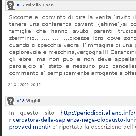
#17
Mirella Coen
Siccome e’ convinto di dire la verita ‘invito i
tenere una conferenza davanti {ahime’}ai poc
famiglie che hanno avuto parenti trucid
sterminio………………,dicesse loro dove sono f
quando si specchia vedra’ l’immagine di una 
deplorevole e meschina,vergogna!!! Carancin
gli ebrei ma non puo e non deve appellarsi
parola,cio e’ stato e nessuno puo cancellar
commento e’ semplicemente arrogante e offe
24 Ott 2009, 20:19
#18
Virghil
In questo sito
http://periodicoitaliano.inf
ricercatore-della-sapienza-nega-olocausto-lun
provvedimenti/
e’ riportata la descrizione dell’