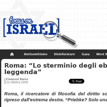
Antisemitismo
Disinformare
Gaza
West 
Roma: “Lo sterminio degli eb
Non dimenticare
Storia di Israele
leggenda”
Emanuel Baroz
22 ottobre 2009
Roma, il ricercatore di filosofia del diritto 
ripreso dall’estrema destra. “Priebke? Solo un