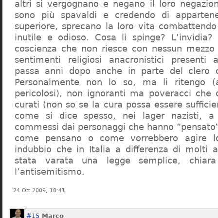
altri si vergognano e negano il loro negazion
sono più spavaldi e credendo di apparten
superiore, sprecano la loro vita combattendo
inutile e odioso. Cosa li spinge? L’invidia? 
coscienza che non riesce con nessun mezzo a
sentimenti religiosi anacronistici presenti
passa anni dopo anche in parte del clero cr
Personalmente non lo so, ma li ritengo (
pericolosi), non ignoranti ma poveracci che
curati (non so se la cura possa essere suffici
come si dice spesso, nei lager nazisti, a 
commessi dai personaggi che hanno “pensato”
come pensano o come vorrebbero agire l
indubbio che in Italia a differenza di molti a
stata varata una legge semplice, chiar
l’antisemitismo.
24 Ott 2009, 18:41
#15
Marco