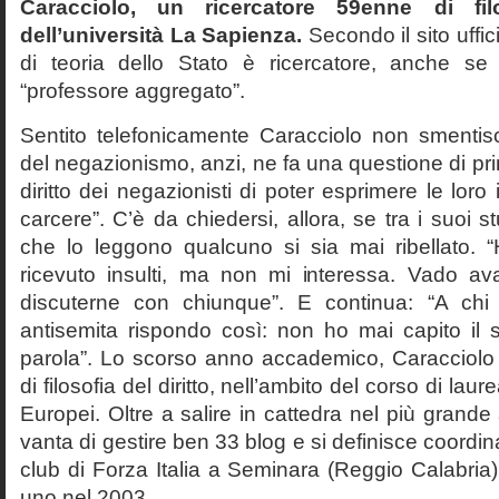
Caracciolo, un ricercatore 59enne di filo
dell’università La Sapienza.
Secondo il sito uffic
di teoria dello Stato è ricercatore, anche se
“professore aggregato”.
Sentito telefonicamente Caracciolo non smentisc
del negazionismo, anzi, ne fa una questione di pri
diritto dei negazionisti di poter esprimere le loro 
carcere”. C’è da chiedersi, allora, se tra i suoi 
che lo leggono qualcuno si sia mai ribellato. 
ricevuto insulti, ma non mi interessa. Vado av
discuterne con chiunque”. E continua: “A ch
antisemita rispondo così: non ho mai capito il s
parola”. Lo scorso anno accademico, Caracciolo
di filosofia del diritto, nell’ambito del corso di laurea
Europei. Oltre a salire in cattedra nel più grande
vanta di gestire ben 33 blog e si definisce coordin
club di Forza Italia a Seminara (Reggio Calabria
uno nel 2003.