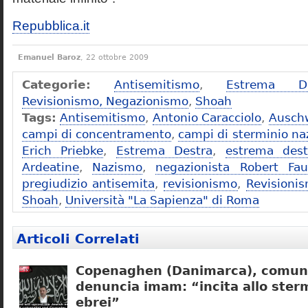
Repubblica.it
Emanuel Baroz
, 22 ottobre 2009
Categorie:
Antisemitismo
,
Estrema De
Revisionismo, Negazionismo
,
Shoah
Tags:
Antisemitismo
,
Antonio Caracciolo
,
Ausch
campi di concentramento
,
campi di sterminio naz
Erich Priebke
,
Estrema Destra
,
estrema dest
Ardeatine
,
Nazismo
,
negazionista Robert Fau
pregiudizio antisemita
,
revisionismo
,
Revisioni
Shoah
,
Università "La Sapienza" di Roma
Articoli Correlati
Copenaghen (Danimarca), comuni
denuncia imam: “incita allo sterm
ebrei”