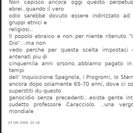
Non capisco ancora oggi questo perpetuo
ebrei..quando il vero
odio sarebbe dovuto essere indirizzato ad
gruppi etnici e
religiosi..
Il popolo ebraico e non per niente ritenuto “
Dio”…ma non
vedo perche per questa scelta impostaci 
antenati piu di
cinquemila anni orsono..abbiamo pagato in
tempi
dell’ Inquisizione Spagnola, i Progromi, lo St
ancora dopo solamente 65-70 anni, dove ci s
superstiti du questo
genocidio senza precedenti…esiste gente int
sudetto professore Caracciolo. ..una verg
mondiale
23 Ott 2009, 05:26