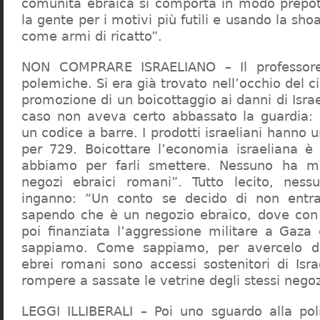
comunità ebraica si comporta in modo prepo
la gente per i motivi più futili e usando la sho
come armi di ricatto”.
NON COMPRARE ISRAELIANO – Il professor
polemiche. Si era già trovato nell’occhio del ci
promozione di un boicottaggio ai danni di Isra
caso non aveva certo abbassato la guardia: 
un codice a barre. I prodotti israeliani hanno u
per 729. Boicottare l’economia israeliana è
abbiamo per farli smettere. Nessuno ha m
negozi ebraici romani”. Tutto lecito, ness
inganno: “Un conto se decido di non entr
sapendo che è un negozio ebraico, dove con 
poi finanziata l’aggressione militare a Gaza
sappiamo. Come sappiamo, per avercelo de
ebrei romani sono accessi sostenitori di Isra
rompere a sassate le vetrine degli stessi negoz
LEGGI ILLIBERALI – Poi uno sguardo alla poli