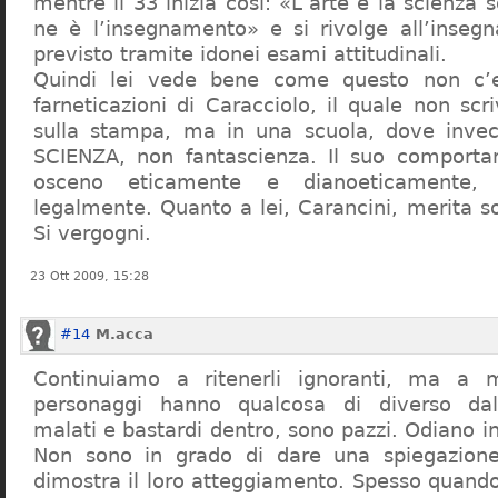
mentre il 33 inizia così: «L’arte e la scienza s
ne è l’insegnamento» e si rivolge all’inseg
previsto tramite idonei esami attitudinali.
Quindi lei vede bene come questo non c’e
farneticazioni di Caracciolo, il quale non scr
sulla stampa, ma in una scuola, dove inve
SCIENZA, non fantascienza. Il suo comport
osceno eticamente e dianoeticamente, 
legalmente. Quanto a lei, Carancini, merita so
Si vergogni.
23 Ott 2009, 15:28
#14
M.acca
Continuiamo a ritenerli ignoranti, ma a 
personaggi hanno qualcosa di diverso dal
malati e bastardi dentro, sono pazzi. Odiano i
Non sono in grado di dare una spiegazione
dimostra il loro atteggiamento. Spesso quando