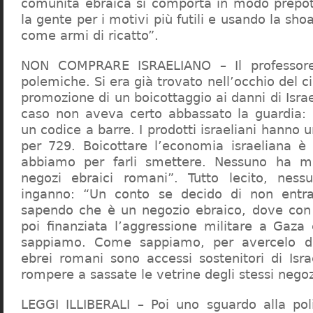
comunità ebraica si comporta in modo prepo
la gente per i motivi più futili e usando la sho
come armi di ricatto”.
NON COMPRARE ISRAELIANO – Il professor
polemiche. Si era già trovato nell’occhio del ci
promozione di un boicottaggio ai danni di Isra
caso non aveva certo abbassato la guardia: 
un codice a barre. I prodotti israeliani hanno u
per 729. Boicottare l’economia israeliana è
abbiamo per farli smettere. Nessuno ha m
negozi ebraici romani”. Tutto lecito, ness
inganno: “Un conto se decido di non entr
sapendo che è un negozio ebraico, dove con 
poi finanziata l’aggressione militare a Gaza
sappiamo. Come sappiamo, per avercelo de
ebrei romani sono accessi sostenitori di Isra
rompere a sassate le vetrine degli stessi negoz
LEGGI ILLIBERALI – Poi uno sguardo alla poli