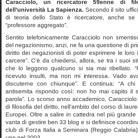
Caracciolo, un ricercatore 59enne di filo
dell’università La Sapienza.
Secondo il sito uffic
di teoria dello Stato è ricercatore, anche se
“professore aggregato”.
Sentito telefonicamente Caracciolo non smentisc
del negazionismo, anzi, ne fa una questione di pri
diritto dei negazionisti di poter esprimere le loro 
carcere”. C’è da chiedersi, allora, se tra i suoi 
che lo leggono qualcuno si sia mai ribellato. 
ricevuto insulti, ma non mi interessa. Vado av
discuterne con chiunque”. E continua: “A ch
antisemita rispondo così: non ho mai capito il s
parola”. Lo scorso anno accademico, Caracciolo
di filosofia del diritto, nell’ambito del corso di laurea
Europei. Oltre a salire in cattedra nel più grande
vanta di gestire ben 33 blog e si definisce coordin
club di Forza Italia a Seminara (Reggio Calabria
uno nel 2003.