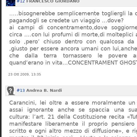
#12
FRANCESCO GIORDANO
…..bisognerebbe semplicemente togliergli la c
pagandogli se credete un viaggio …dove?
ai campi di concentramento,dove soggiorn
circa ….con lui profumi di morte,di molteplici 
solo ,pero’ chiuso dentro con qualcosa d
,giusto per essere ancora umani con lui,anch
che dalla terra tornassero le povere a
quand’erano in vita…CONCENTRAMENT GHOST
23 Ott 2009, 13:35
#13
Andrea B. Nardi
Carancini, lei oltre a essere moralmente un
assai ignorante anche se spaccia una su
cultura: l’art. 21 della Costituzione recita «Tu
manifestare liberamente il proprio pensiero
scritto e ogni altro mezzo di diffusione», e 