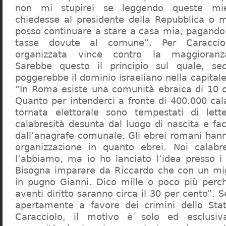
non mi stupirei se leggendo queste mie
chiedesse al presidente della Repubblica o 
posso continuare a stare a casa mia, pagando 
tasse dovute al comune”. Per Caraccio
organizzata vince contro la maggioranza
Sarebbe questo il principio sul quale, se
poggerebbe il dominio israeliano nella capita
“In Roma esiste una comunità ebraica di 10 
Quanto per intenderci a fronte di 400.000 cal
tornata elettorale sono tempestati di lette
calabresità desunta dal luogo di nascita e fa
dall’anagrafe comunale. Gli ebrei romani hann
organizzazione in quanto ebrei. Noi calabr
l’abbiamo, ma io ho lanciato l’idea presso 
Bisogna imparare da Riccardo che con un migl
in pugno Gianni. Dico mille o poco più perch
aventi diritto saranno circa il 30 per cento”. S
apertamente a favore dei crimini dello Stat
Caracciolo, il motivo è solo ed esclusi