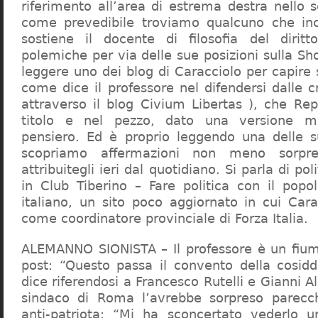
riferimento all’area di estrema destra nello s
come prevedibile troviamo qualcuno che in
sostiene il docente di filosofia del diritt
polemiche per via delle sue posizioni sulla S
leggere uno dei blog di Caracciolo per capire
come dice il professore nel difendersi dalle cr
attraverso il blog Civium Libertas ), che Rep
titolo e nel pezzo, dato una versione mi
pensiero. Ed è proprio leggendo una delle s
scopriamo affermazioni non meno sorpre
attribuitegli ieri dal quotidiano. Si parla di po
in Club Tiberino – Fare politica con il popo
italiano, un sito poco aggiornato in cui Cara
come coordinatore provinciale di Forza Italia.
ALEMANNO SIONISTA – Il professore è un fium
post: “Questo passa il convento della cosid
dice riferendosi a Francesco Rutelli e Gianni 
sindaco di Roma l’avrebbe sorpreso parecch
anti-patriota: “Mi ha sconcertato vederlo u