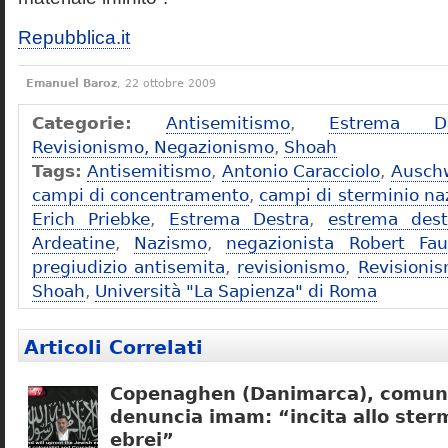
Repubblica.it
Emanuel Baroz
, 22 ottobre 2009
Categorie:
Antisemitismo
,
Estrema De
Revisionismo, Negazionismo
,
Shoah
Tags:
Antisemitismo
,
Antonio Caracciolo
,
Ausch
campi di concentramento
,
campi di sterminio naz
Erich Priebke
,
Estrema Destra
,
estrema dest
Ardeatine
,
Nazismo
,
negazionista Robert Fau
pregiudizio antisemita
,
revisionismo
,
Revisioni
Shoah
,
Università "La Sapienza" di Roma
Articoli Correlati
Copenaghen (Danimarca), comuni
denuncia imam: “incita allo sterm
ebrei”