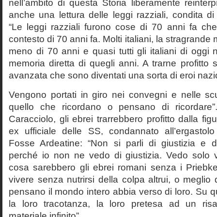
nell’ambito di questa Storia liberamente reinterpr
anche una lettura delle leggi razziali, condita di
“Le leggi razziali furono cose di 70 anni fa che
contesto di 70 anni fa. Molti italiani, la stragran
meno di 70 anni e quasi tutti gli italiani di og
memoria diretta di quegli anni. A trarne profitto 
avanzata che sono diventati una sorta di eroi nazio
Vengono portati in giro nei convegni e nelle sc
quello che ricordano o pensano di ricordare
Caracciolo, gli ebrei trarrebbero profitto dalla fig
ex ufficiale delle SS, condannato all’ergastolo 
Fosse Ardeatine: “Non si parli di giustizia e 
perché io non ne vedo di giustizia. Vedo solo 
cosa sarebbero gli ebrei romani senza i Prieb
vivere senza nutrirsi della colpa altrui, o meglio
pensano il mondo intero abbia verso di loro. Su 
la loro tracotanza, la loro pretesa ad un ris
materiale infinito”.