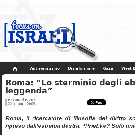
Antisemitismo
Disinformare
Gaza
West 
Roma: “Lo sterminio degli eb
Non dimenticare
Storia di Israele
leggenda”
Emanuel Baroz
22 ottobre 2009
Roma, il ricercatore di filosofia del diritto 
ripreso dall’estrema destra. “Priebke? Solo un