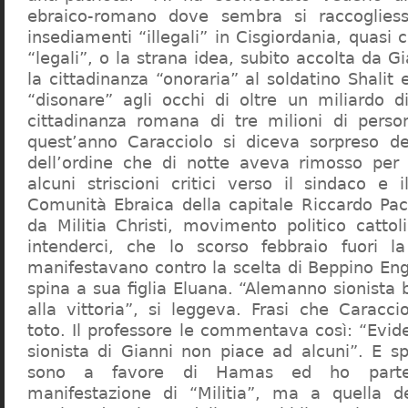
ebraico-romano dove sembra si raccogliess
insediamenti “illegali” in Cisgiordania, quasi c
“legali”, o la strana idea, subito accolta da G
la cittadinanza “onoraria” al soldatino Shali
“disonare” agli occhi di oltre un miliardo d
cittadinanza romana di tre milioni di perso
quest’anno Caracciolo si diceva sorpreso del
dell’ordine che di notte aveva rimosso per
alcuni striscioni critici verso il sindaco e 
Comunità Ebraica della capitale Riccardo Paci
da Militia Christi, movimento politico cattoli
intenderci, che lo scorso febbraio fuori la
manifestavano contro la scelta di Beppino Eng
spina a sua figlia Eluana. “Alemanno sionista
alla vittoria”, si leggeva. Frasi che Caracci
toto. Il professore le commentava così: “Evid
sionista di Gianni non piace ad alcuni”. E s
sono a favore di Hamas ed ho partec
manifestazione di “Militia”, ma a quella 