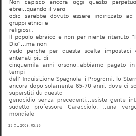
Non capisco ancora oggi questo perpetuo
ebrei..quando il vero
odio sarebbe dovuto essere indirizzato ad
gruppi etnici e
religiosi..
Il popolo ebraico e non per niente ritenuto “
Dio”…ma non
vedo perche per questa scelta impostaci 
antenati piu di
cinquemila anni orsono..abbiamo pagato in
tempi
dell’ Inquisizione Spagnola, i Progromi, lo St
ancora dopo solamente 65-70 anni, dove ci s
superstiti du questo
genocidio senza precedenti…esiste gente int
sudetto professore Caracciolo. ..una verg
mondiale
23 Ott 2009, 05:26