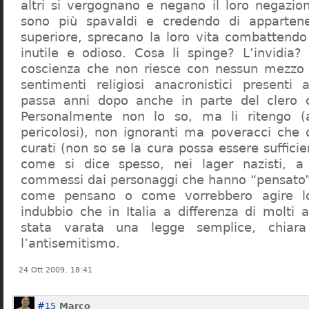
altri si vergognano e negano il loro negazion
sono più spavaldi e credendo di apparten
superiore, sprecano la loro vita combattendo
inutile e odioso. Cosa li spinge? L’invidia? 
coscienza che non riesce con nessun mezzo a
sentimenti religiosi anacronistici presenti
passa anni dopo anche in parte del clero cr
Personalmente non lo so, ma li ritengo (
pericolosi), non ignoranti ma poveracci che
curati (non so se la cura possa essere suffici
come si dice spesso, nei lager nazisti, a 
commessi dai personaggi che hanno “pensato”
come pensano o come vorrebbero agire l
indubbio che in Italia a differenza di molti a
stata varata una legge semplice, chiar
l’antisemitismo.
24 Ott 2009, 18:41
#15
Marco