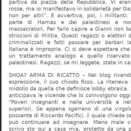
partiva da piazza della Repubblica. Vi era
rosse, ma io manifestavo in solidarietà per Gaz
non per altri”. E avvertiva, poi, i militanti
parte di Hamas e dei palestinesi e non 
massacratori. Per farlo capire a Gianni non b
striscioni di Militia. Questi ragazzi o elettori
criminalizzati e fatti passare per barbari l
italiana è impropria. Ci si deve aspettare che 
un trattamento analogo a quello riserva
palestinesi. Ragazzi, se mi leggete, state in 
SHOA? ARMA DI RICATTO – Nel blog rivendic
espressione, il suo chiodo fisso. La riteneva
midollo da quella che definisce lobby ebraica.
anticipava le vicende che lo coinvolgono oggi
“Poveri insegnanti e nelle università e ne
superiori. Se appena sgarrano di una virgol
possente di Riccardo Pacifici, il quale chiede s
può continuare ad insegnare. Meno male c
scrivo sto qui a casa mia, protetto da una 