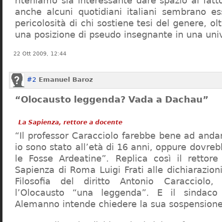
riteniamo sia interessante dare spazio al fa
anche alcuni quotidiani italiani sembrano ess
pericolosità di chi sostiene tesi del genere, o
una posizione di pseudo insegnante in una uni
22 Ott 2009, 12:44
#2
Emanuel Baroz
“Olocausto leggenda? Vada a Dachau”
La Sapienza, rettore a docente
“Il professor Caracciolo farebbe bene ad and
io sono stato all’età di 16 anni, oppure dovre
le Fosse Ardeatine”. Replica così il rettore 
Sapienza di Roma Luigi Frati alle dichiarazioni
Filosofia del diritto Antonio Caracciolo
l’Olocausto “una leggenda”. E il sindac
Alemanno intende chiedere la sua sospensione