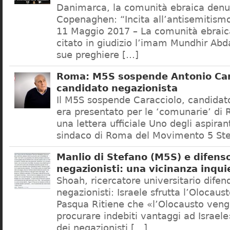
Danimarca, la comunità ebraica denu
Copenaghen: “Incita all’antisemitis
11 Maggio 2017 – La comunità ebrai
citato in giudizio l’imam Mundhir Abd
sue preghiere […]
Roma: M5S sospende Antonio Car
candidato negazionista
Il M5S sospende Caracciolo, candidato
era presentato per le ‘comunarie’ di
una lettera ufficiale Uno degli aspiran
sindaco di Roma del Movimento 5 Ste
Manlio di Stefano (M5S) e difenso
negazionisti: una vicinanza inqui
Shoah, ricercatore universitario difen
negazionisti: Israele sfrutta l’Olocaus
Pasqua Ritiene che «l’Olocausto venga
procurare indebiti vantaggi ad Israele
dei negazionisti […]