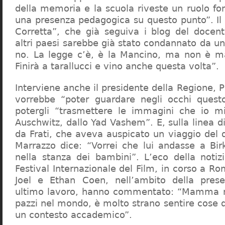
della memoria e la scuola riveste un ruolo f
una presenza pedagogica su questo punto”. Il 
Corretta”, che già seguiva i blog del docen
altri paesi sarebbe già stato condannato da un t
no. La legge c’è, è la Mancino, ma non è ma
Finirà a tarallucci e vino anche questa volta”.
Interviene anche il presidente della Regione, 
vorrebbe “poter guardare negli occhi questo
potergli “trasmettere le immagini che io m
Auschwitz, dallo Yad Vashem”. E, sulla linea 
da Frati, che aveva auspicato un viaggio del
Marrazzo dice: “Vorrei che lui andasse a Bi
nella stanza dei bambini”. L’eco della notiz
Festival Internazionale del Film, in corso a Rom
Joel e Ethan Coen, nell’ambito della prese
ultimo lavoro, hanno commentato: “Mamma m
pazzi nel mondo, è molto strano sentire cose 
un contesto accademico”.