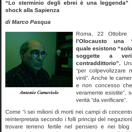
“Lo sterminio degli ebrei è una leggenda” p
shock alla Sapienza
di Marco Pasqua
Roma, 22 Ottobr
l’Olocausto una 
quale esistono “solo 
soggette a veri
contraddittorio”.
Una
“per colpevolizzare 
vinti”. Anche le cam
e non concesso che
veramente esistite”, 
verità “da verificare”.
Come “i sei milioni di morti nei campi di concentr
reinterpretata secondo i folli principi del negazi
trovare terreno fertile nel pensiero e nei blog