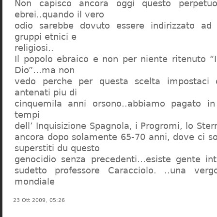
Non capisco ancora oggi questo perpetuo
ebrei..quando il vero
odio sarebbe dovuto essere indirizzato ad
gruppi etnici e
religiosi..
Il popolo ebraico e non per niente ritenuto “
Dio”…ma non
vedo perche per questa scelta impostaci 
antenati piu di
cinquemila anni orsono..abbiamo pagato in
tempi
dell’ Inquisizione Spagnola, i Progromi, lo St
ancora dopo solamente 65-70 anni, dove ci s
superstiti du questo
genocidio senza precedenti…esiste gente int
sudetto professore Caracciolo. ..una verg
mondiale
23 Ott 2009, 05:26