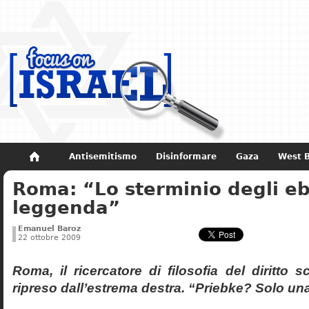
Antisemitismo
Disinformare
Gaza
West 
Roma: “Lo sterminio degli eb
Non dimenticare
Storia di Israele
leggenda”
Emanuel Baroz
22 ottobre 2009
Roma, il ricercatore di filosofia del diritto 
ripreso dall’estrema destra. “Priebke? Solo un