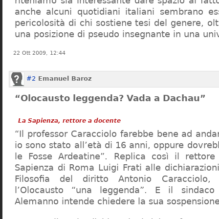
riteniamo sia interessante dare spazio al fa
anche alcuni quotidiani italiani sembrano ess
pericolosità di chi sostiene tesi del genere, o
una posizione di pseudo insegnante in una uni
22 Ott 2009, 12:44
#2
Emanuel Baroz
“Olocausto leggenda? Vada a Dachau”
La Sapienza, rettore a docente
“Il professor Caracciolo farebbe bene ad and
io sono stato all’età di 16 anni, oppure dovre
le Fosse Ardeatine”. Replica così il rettore 
Sapienza di Roma Luigi Frati alle dichiarazioni
Filosofia del diritto Antonio Caracciolo
l’Olocausto “una leggenda”. E il sindac
Alemanno intende chiedere la sua sospensione