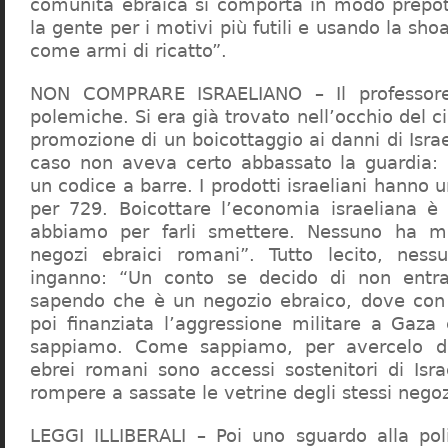
comunità ebraica si comporta in modo prepo
la gente per i motivi più futili e usando la sho
come armi di ricatto”.
NON COMPRARE ISRAELIANO – Il professor
polemiche. Si era già trovato nell’occhio del ci
promozione di un boicottaggio ai danni di Isra
caso non aveva certo abbassato la guardia: 
un codice a barre. I prodotti israeliani hanno u
per 729. Boicottare l’economia israeliana è
abbiamo per farli smettere. Nessuno ha m
negozi ebraici romani”. Tutto lecito, ness
inganno: “Un conto se decido di non entr
sapendo che è un negozio ebraico, dove con 
poi finanziata l’aggressione militare a Gaza
sappiamo. Come sappiamo, per avercelo de
ebrei romani sono accessi sostenitori di Isra
rompere a sassate le vetrine degli stessi negoz
LEGGI ILLIBERALI – Poi uno sguardo alla poli