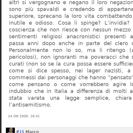
altri si vergognano e negano il loro negazion
sono più spavaldi e credendo di apparten
superiore, sprecano la loro vita combattendo
inutile e odioso. Cosa li spinge? L’invidia? 
coscienza che non riesce con nessun mezzo a
sentimenti religiosi anacronistici presenti
passa anni dopo anche in parte del clero cr
Personalmente non lo so, ma li ritengo (
pericolosi), non ignoranti ma poveracci che
curati (non so se la cura possa essere suffici
come si dice spesso, nei lager nazisti, a 
commessi dai personaggi che hanno “pensato”
come pensano o come vorrebbero agire l
indubbio che in Italia a differenza di molti a
stata varata una legge semplice, chiar
l’antisemitismo.
24 Ott 2009, 18:41
#15
Marco