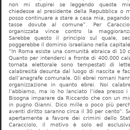
non mi stupirei se leggendo queste mie
chiedesse al presidente della Repubblica o 
posso continuare a stare a casa mia, pagando 
tasse dovute al comune”. Per Caraccio
organizzata vince contro la maggioranza
Sarebbe questo il principio sul quale, se
poggerebbe il dominio israeliano nella capita
“In Roma esiste una comunità ebraica di 10 
Quanto per intenderci a fronte di 400.000 cal
tornata elettorale sono tempestati di lette
calabresità desunta dal luogo di nascita e fa
dall’anagrafe comunale. Gli ebrei romani hann
organizzazione in quanto ebrei. Noi calabr
l’abbiamo, ma io ho lanciato l’idea presso 
Bisogna imparare da Riccardo che con un migl
in pugno Gianni. Dico mille o poco più perch
aventi diritto saranno circa il 30 per cento”. S
apertamente a favore dei crimini dello Stat
Caracciolo, il motivo è solo ed esclusi