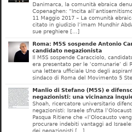
Danimarca, la comunità ebraica denu
Copenaghen: “Incita all’antisemitis
11 Maggio 2017 – La comunità ebrai
citato in giudizio l’imam Mundhir Abd
sue preghiere […]
Roma: M5S sospende Antonio Car
candidato negazionista
Il M5S sospende Caracciolo, candidato
era presentato per le ‘comunarie’ di
una lettera ufficiale Uno degli aspiran
sindaco di Roma del Movimento 5 Ste
Manlio di Stefano (M5S) e difenso
negazionisti: una vicinanza inqui
Shoah, ricercatore universitario difen
negazionisti: Israele sfrutta l’Olocaus
Pasqua Ritiene che «l’Olocausto venga
procurare indebiti vantaggi ad Israele
dei negazionisti […]