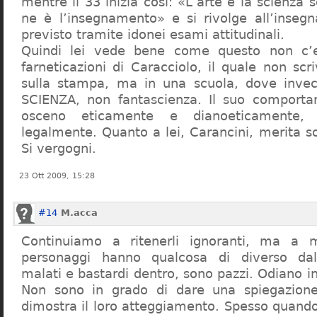
mentre il 33 inizia così: «L’arte e la scienza s
ne è l’insegnamento» e si rivolge all’inseg
previsto tramite idonei esami attitudinali.
Quindi lei vede bene come questo non c’e
farneticazioni di Caracciolo, il quale non scr
sulla stampa, ma in una scuola, dove inve
SCIENZA, non fantascienza. Il suo comport
osceno eticamente e dianoeticamente, 
legalmente. Quanto a lei, Carancini, merita so
Si vergogni.
23 Ott 2009, 15:28
#14
M.acca
Continuiamo a ritenerli ignoranti, ma a 
personaggi hanno qualcosa di diverso dal
malati e bastardi dentro, sono pazzi. Odiano i
Non sono in grado di dare una spiegazione
dimostra il loro atteggiamento. Spesso quando