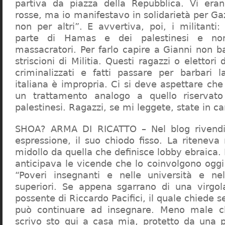
partiva da piazza della Repubblica. Vi era
rosse, ma io manifestavo in solidarietà per Gaz
non per altri”. E avvertiva, poi, i militanti
parte di Hamas e dei palestinesi e non 
massacratori. Per farlo capire a Gianni non b
striscioni di Militia. Questi ragazzi o elettori
criminalizzati e fatti passare per barbari l
italiana è impropria. Ci si deve aspettare che 
un trattamento analogo a quello riserva
palestinesi. Ragazzi, se mi leggete, state in 
SHOA? ARMA DI RICATTO – Nel blog rivendic
espressione, il suo chiodo fisso. La riteneva
midollo da quella che definisce lobby ebraica.
anticipava le vicende che lo coinvolgono oggi
“Poveri insegnanti e nelle università e ne
superiori. Se appena sgarrano di una virgol
possente di Riccardo Pacifici, il quale chiede s
può continuare ad insegnare. Meno male c
scrivo sto qui a casa mia, protetto da una 