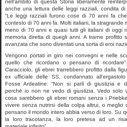
nell’ambito di questa Storia liberamente reinterpr
anche una lettura delle leggi razziali, condita di
“Le leggi razziali furono cose di 70 anni fa che
contesto di 70 anni fa. Molti italiani, la stragran
meno di 70 anni e quasi tutti gli italiani di og
memoria diretta di quegli anni. A trarne profitto 
avanzata che sono diventati una sorta di eroi nazio
Vengono portati in giro nei convegni e nelle sc
quello che ricordano o pensano di ricordare
Caracciolo, gli ebrei trarrebbero profitto dalla fig
ex ufficiale delle SS, condannato all’ergastolo 
Fosse Ardeatine: “Non si parli di giustizia e 
perché io non ne vedo di giustizia. Vedo solo 
cosa sarebbero gli ebrei romani senza i Prieb
vivere senza nutrirsi della colpa altrui, o meglio
pensano il mondo intero abbia verso di loro. Su 
la loro tracotanza, la loro pretesa ad un ris
materiale infinito”.