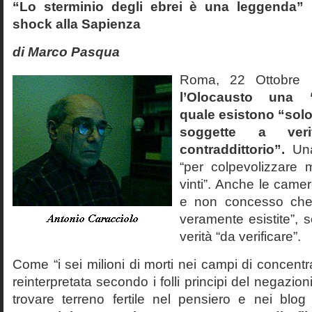
“Lo sterminio degli ebrei è una leggenda” p
shock alla Sapienza
di Marco Pasqua
Roma, 22 Ottobr
l’Olocausto una 
quale esistono “solo 
soggette a veri
contraddittorio”.
Una
“per colpevolizzare 
vinti”. Anche le cam
e non concesso che
veramente esistite”, 
verità “da verificare”.
Come “i sei milioni di morti nei campi di concentr
reinterpretata secondo i folli principi del negazi
trovare terreno fertile nel pensiero e nei blog