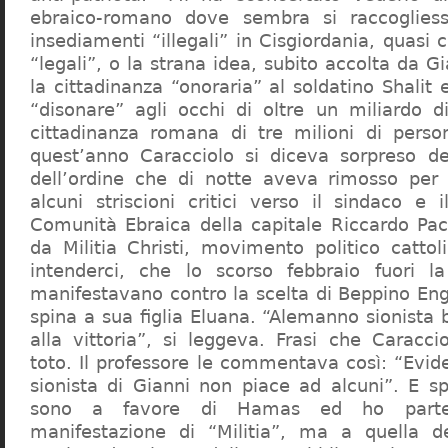
ebraico-romano dove sembra si raccogliess
insediamenti “illegali” in Cisgiordania, quasi c
“legali”, o la strana idea, subito accolta da G
la cittadinanza “onoraria” al soldatino Shali
“disonare” agli occhi di oltre un miliardo d
cittadinanza romana di tre milioni di perso
quest’anno Caracciolo si diceva sorpreso del
dell’ordine che di notte aveva rimosso per
alcuni striscioni critici verso il sindaco e 
Comunità Ebraica della capitale Riccardo Paci
da Militia Christi, movimento politico cattoli
intenderci, che lo scorso febbraio fuori la
manifestavano contro la scelta di Beppino Eng
spina a sua figlia Eluana. “Alemanno sionista
alla vittoria”, si leggeva. Frasi che Caracci
toto. Il professore le commentava così: “Evid
sionista di Gianni non piace ad alcuni”. E s
sono a favore di Hamas ed ho partec
manifestazione di “Militia”, ma a quella 