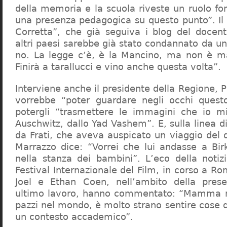
della memoria e la scuola riveste un ruolo f
una presenza pedagogica su questo punto”. Il 
Corretta”, che già seguiva i blog del docen
altri paesi sarebbe già stato condannato da un t
no. La legge c’è, è la Mancino, ma non è ma
Finirà a tarallucci e vino anche questa volta”.
Interviene anche il presidente della Regione, 
vorrebbe “poter guardare negli occhi questo
potergli “trasmettere le immagini che io m
Auschwitz, dallo Yad Vashem”. E, sulla linea 
da Frati, che aveva auspicato un viaggio del
Marrazzo dice: “Vorrei che lui andasse a Bi
nella stanza dei bambini”. L’eco della notiz
Festival Internazionale del Film, in corso a Rom
Joel e Ethan Coen, nell’ambito della prese
ultimo lavoro, hanno commentato: “Mamma m
pazzi nel mondo, è molto strano sentire cose 
un contesto accademico”.