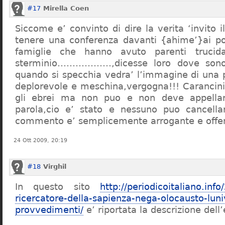
#17
Mirella Coen
Siccome e’ convinto di dire la verita ‘invito i
tenere una conferenza davanti {ahime’}ai poc
famiglie che hanno avuto parenti trucid
sterminio………………,dicesse loro dove sono f
quando si specchia vedra’ l’immagine di una 
deplorevole e meschina,vergogna!!! Carancin
gli ebrei ma non puo e non deve appellarsi
parola,cio e’ stato e nessuno puo cancellar
commento e’ semplicemente arrogante e offe
24 Ott 2009, 20:19
#18
Virghil
In questo sito
http://periodicoitaliano.inf
ricercatore-della-sapienza-nega-olocausto-lun
provvedimenti/
e’ riportata la descrizione dell’