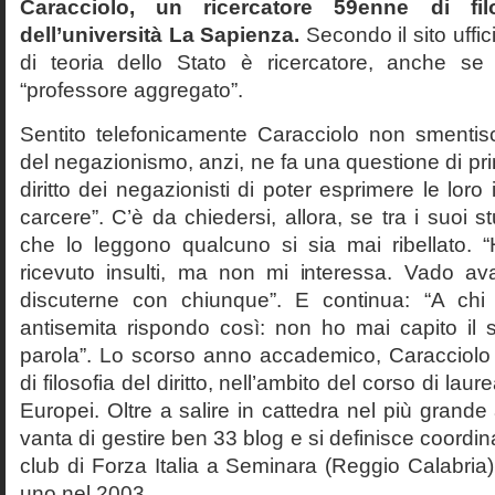
Caracciolo, un ricercatore 59enne di filo
dell’università La Sapienza.
Secondo il sito uffic
di teoria dello Stato è ricercatore, anche se
“professore aggregato”.
Sentito telefonicamente Caracciolo non smentisc
del negazionismo, anzi, ne fa una questione di pri
diritto dei negazionisti di poter esprimere le loro 
carcere”. C’è da chiedersi, allora, se tra i suoi 
che lo leggono qualcuno si sia mai ribellato. 
ricevuto insulti, ma non mi interessa. Vado av
discuterne con chiunque”. E continua: “A ch
antisemita rispondo così: non ho mai capito il s
parola”. Lo scorso anno accademico, Caracciolo
di filosofia del diritto, nell’ambito del corso di laurea
Europei. Oltre a salire in cattedra nel più grande
vanta di gestire ben 33 blog e si definisce coordin
club di Forza Italia a Seminara (Reggio Calabria
uno nel 2003.