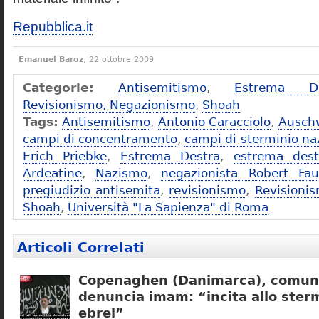
Repubblica.it
Emanuel Baroz
, 22 ottobre 2009
Categorie:
Antisemitismo
,
Estrema De
Revisionismo, Negazionismo
,
Shoah
Tags:
Antisemitismo
,
Antonio Caracciolo
,
Ausch
campi di concentramento
,
campi di sterminio naz
Erich Priebke
,
Estrema Destra
,
estrema dest
Ardeatine
,
Nazismo
,
negazionista Robert Fau
pregiudizio antisemita
,
revisionismo
,
Revisioni
Shoah
,
Università "La Sapienza" di Roma
Articoli Correlati
Copenaghen (Danimarca), comuni
denuncia imam: “incita allo sterm
ebrei”