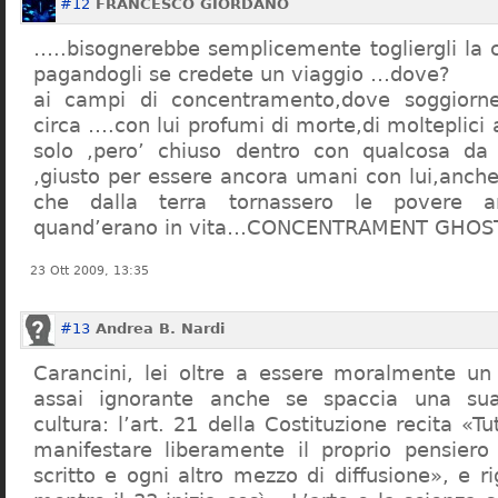
#12
FRANCESCO GIORDANO
…..bisognerebbe semplicemente togliergli la c
pagandogli se credete un viaggio …dove?
ai campi di concentramento,dove soggiorn
circa ….con lui profumi di morte,di molteplici 
solo ,pero’ chiuso dentro con qualcosa d
,giusto per essere ancora umani con lui,anch
che dalla terra tornassero le povere a
quand’erano in vita…CONCENTRAMENT GHOST
23 Ott 2009, 13:35
#13
Andrea B. Nardi
Carancini, lei oltre a essere moralmente un
assai ignorante anche se spaccia una su
cultura: l’art. 21 della Costituzione recita «Tu
manifestare liberamente il proprio pensiero
scritto e ogni altro mezzo di diffusione», e 