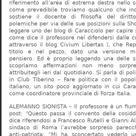
riferimento all’area di estrema destra nello s
come prevedibile troviamo qualcuno che in
sostiene il docente di filosofia del diritt
polemiche per via delle sue posizioni sulla S
leggere uno dei blog di Caracciolo per capire
come dice il professore nel difendersi dalle cr
attraverso il blog Civium Libertas ), che Rep
titolo e nel pezzo, dato una versione mi
pensiero. Ed è proprio leggendo una delle s
scopriamo affermazioni non meno sorpre
attribuitegli ieri dal quotidiano. Si parla di po
in Club Tiberino – Fare politica con il popo
italiano, un sito poco aggiornato in cui Cara
come coordinatore provinciale di Forza Italia.
ALEMANNO SIONISTA – Il professore è un fium
post: “Questo passa il convento della cosid
dice riferendosi a Francesco Rutelli e Gianni 
sindaco di Roma l’avrebbe sorpreso parecch
anti-patriota: “Mi ha sconcertato vederlo u