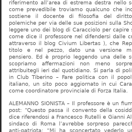
riferimento all’area di estrema destra nello s
come prevedibile troviamo qualcuno che in
sostiene il docente di filosofia del diritt
polemiche per via delle sue posizioni sulla S
leggere uno dei blog di Caracciolo per capire
come dice il professore nel difendersi dalle cr
attraverso il blog Civium Libertas ), che Rep
titolo e nel pezzo, dato una versione mi
pensiero. Ed è proprio leggendo una delle s
scopriamo affermazioni non meno sorpre
attribuitegli ieri dal quotidiano. Si parla di po
in Club Tiberino – Fare politica con il popo
italiano, un sito poco aggiornato in cui Cara
come coordinatore provinciale di Forza Italia.
ALEMANNO SIONISTA – Il professore è un fium
post: “Questo passa il convento della cosid
dice riferendosi a Francesco Rutelli e Gianni 
sindaco di Roma l’avrebbe sorpreso parecch
anti-patriota: “Mi ha sconcertato vederlo u