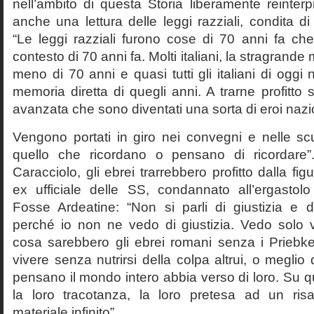
nell’ambito di questa Storia liberamente reinterpr
anche una lettura delle leggi razziali, condita di
“Le leggi razziali furono cose di 70 anni fa che
contesto di 70 anni fa. Molti italiani, la stragran
meno di 70 anni e quasi tutti gli italiani di og
memoria diretta di quegli anni. A trarne profitto 
avanzata che sono diventati una sorta di eroi nazio
Vengono portati in giro nei convegni e nelle sc
quello che ricordano o pensano di ricordare
Caracciolo, gli ebrei trarrebbero profitto dalla fig
ex ufficiale delle SS, condannato all’ergastolo 
Fosse Ardeatine: “Non si parli di giustizia e 
perché io non ne vedo di giustizia. Vedo solo 
cosa sarebbero gli ebrei romani senza i Prieb
vivere senza nutrirsi della colpa altrui, o meglio
pensano il mondo intero abbia verso di loro. Su 
la loro tracotanza, la loro pretesa ad un ris
materiale infinito”.