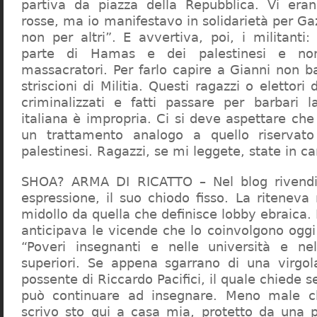
partiva da piazza della Repubblica. Vi era
rosse, ma io manifestavo in solidarietà per Gaz
non per altri”. E avvertiva, poi, i militanti
parte di Hamas e dei palestinesi e non 
massacratori. Per farlo capire a Gianni non b
striscioni di Militia. Questi ragazzi o elettori
criminalizzati e fatti passare per barbari l
italiana è impropria. Ci si deve aspettare che 
un trattamento analogo a quello riserva
palestinesi. Ragazzi, se mi leggete, state in 
SHOA? ARMA DI RICATTO – Nel blog rivendic
espressione, il suo chiodo fisso. La riteneva
midollo da quella che definisce lobby ebraica.
anticipava le vicende che lo coinvolgono oggi
“Poveri insegnanti e nelle università e ne
superiori. Se appena sgarrano di una virgol
possente di Riccardo Pacifici, il quale chiede s
può continuare ad insegnare. Meno male c
scrivo sto qui a casa mia, protetto da una 