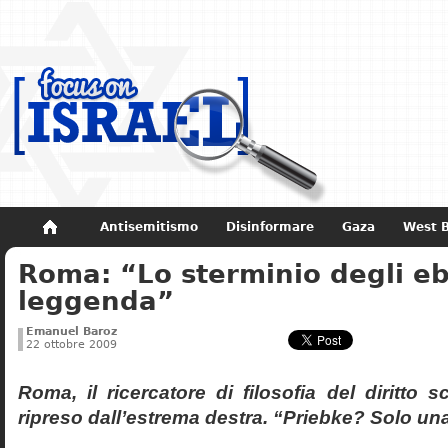
Antisemitismo
Disinformare
Gaza
West 
Roma: “Lo sterminio degli eb
Non dimenticare
Storia di Israele
leggenda”
Emanuel Baroz
22 ottobre 2009
Roma, il ricercatore di filosofia del diritto 
ripreso dall’estrema destra. “Priebke? Solo un