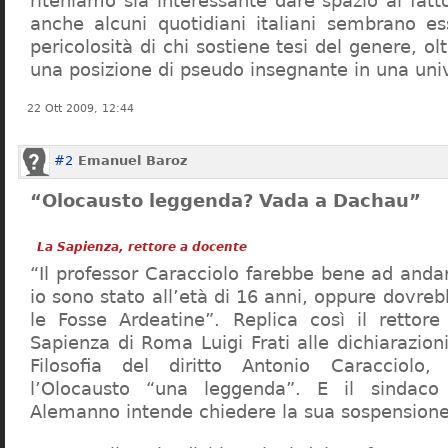
riteniamo sia interessante dare spazio al fa
anche alcuni quotidiani italiani sembrano ess
pericolosità di chi sostiene tesi del genere, o
una posizione di pseudo insegnante in una uni
22 Ott 2009, 12:44
#2
Emanuel Baroz
“Olocausto leggenda? Vada a Dachau”
La Sapienza, rettore a docente
“Il professor Caracciolo farebbe bene ad and
io sono stato all’età di 16 anni, oppure dovre
le Fosse Ardeatine”. Replica così il rettore 
Sapienza di Roma Luigi Frati alle dichiarazioni
Filosofia del diritto Antonio Caracciolo
l’Olocausto “una leggenda”. E il sindac
Alemanno intende chiedere la sua sospensione