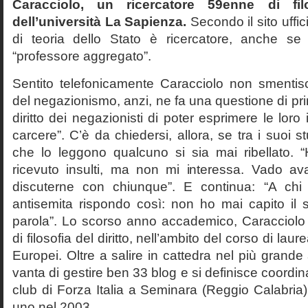
Caracciolo, un ricercatore 59enne di filo
dell’università La Sapienza.
Secondo il sito uffic
di teoria dello Stato è ricercatore, anche se
“professore aggregato”.
Sentito telefonicamente Caracciolo non smentisc
del negazionismo, anzi, ne fa una questione di pri
diritto dei negazionisti di poter esprimere le loro 
carcere”. C’è da chiedersi, allora, se tra i suoi 
che lo leggono qualcuno si sia mai ribellato. 
ricevuto insulti, ma non mi interessa. Vado av
discuterne con chiunque”. E continua: “A ch
antisemita rispondo così: non ho mai capito il s
parola”. Lo scorso anno accademico, Caracciolo
di filosofia del diritto, nell’ambito del corso di laurea
Europei. Oltre a salire in cattedra nel più grande
vanta di gestire ben 33 blog e si definisce coordin
club di Forza Italia a Seminara (Reggio Calabria
uno nel 2003.