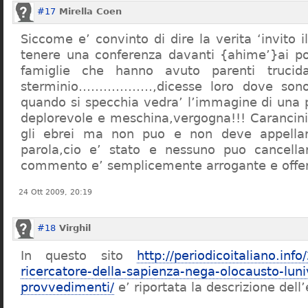
#17
Mirella Coen
Siccome e’ convinto di dire la verita ‘invito i
tenere una conferenza davanti {ahime’}ai poc
famiglie che hanno avuto parenti trucid
sterminio………………,dicesse loro dove sono f
quando si specchia vedra’ l’immagine di una 
deplorevole e meschina,vergogna!!! Carancin
gli ebrei ma non puo e non deve appellarsi
parola,cio e’ stato e nessuno puo cancellar
commento e’ semplicemente arrogante e offe
24 Ott 2009, 20:19
#18
Virghil
In questo sito
http://periodicoitaliano.inf
ricercatore-della-sapienza-nega-olocausto-lun
provvedimenti/
e’ riportata la descrizione dell’