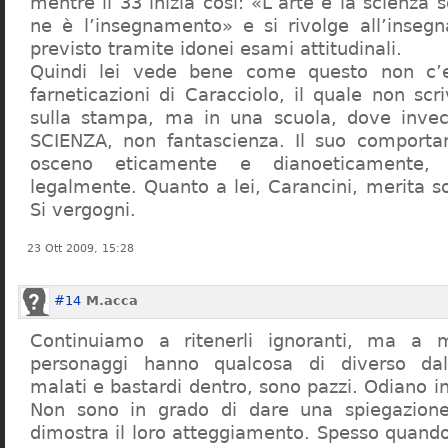
mentre il 33 inizia così: «L’arte e la scienza s
ne è l’insegnamento» e si rivolge all’inseg
previsto tramite idonei esami attitudinali.
Quindi lei vede bene come questo non c’e
farneticazioni di Caracciolo, il quale non scr
sulla stampa, ma in una scuola, dove inve
SCIENZA, non fantascienza. Il suo comport
osceno eticamente e dianoeticamente, 
legalmente. Quanto a lei, Carancini, merita so
Si vergogni.
23 Ott 2009, 15:28
#14
M.acca
Continuiamo a ritenerli ignoranti, ma a 
personaggi hanno qualcosa di diverso dal
malati e bastardi dentro, sono pazzi. Odiano i
Non sono in grado di dare una spiegazione
dimostra il loro atteggiamento. Spesso quando