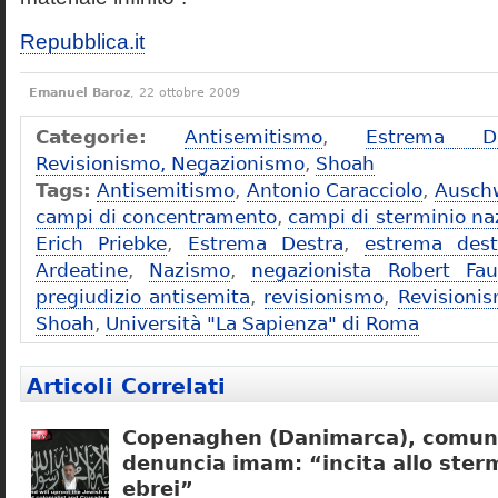
Repubblica.it
Emanuel Baroz
, 22 ottobre 2009
Categorie:
Antisemitismo
,
Estrema De
Revisionismo, Negazionismo
,
Shoah
Tags:
Antisemitismo
,
Antonio Caracciolo
,
Ausch
campi di concentramento
,
campi di sterminio naz
Erich Priebke
,
Estrema Destra
,
estrema dest
Ardeatine
,
Nazismo
,
negazionista Robert Fau
pregiudizio antisemita
,
revisionismo
,
Revisioni
Shoah
,
Università "La Sapienza" di Roma
Articoli Correlati
Copenaghen (Danimarca), comuni
denuncia imam: “incita allo sterm
ebrei”