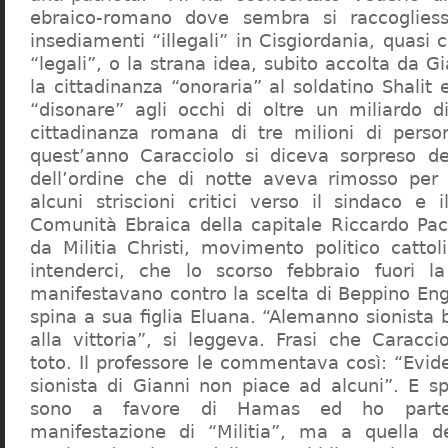
ebraico-romano dove sembra si raccogliess
insediamenti “illegali” in Cisgiordania, quasi c
“legali”, o la strana idea, subito accolta da G
la cittadinanza “onoraria” al soldatino Shali
“disonare” agli occhi di oltre un miliardo d
cittadinanza romana di tre milioni di perso
quest’anno Caracciolo si diceva sorpreso del
dell’ordine che di notte aveva rimosso per
alcuni striscioni critici verso il sindaco e 
Comunità Ebraica della capitale Riccardo Paci
da Militia Christi, movimento politico cattoli
intenderci, che lo scorso febbraio fuori la
manifestavano contro la scelta di Beppino Eng
spina a sua figlia Eluana. “Alemanno sionista
alla vittoria”, si leggeva. Frasi che Caracci
toto. Il professore le commentava così: “Evid
sionista di Gianni non piace ad alcuni”. E s
sono a favore di Hamas ed ho partec
manifestazione di “Militia”, ma a quella 