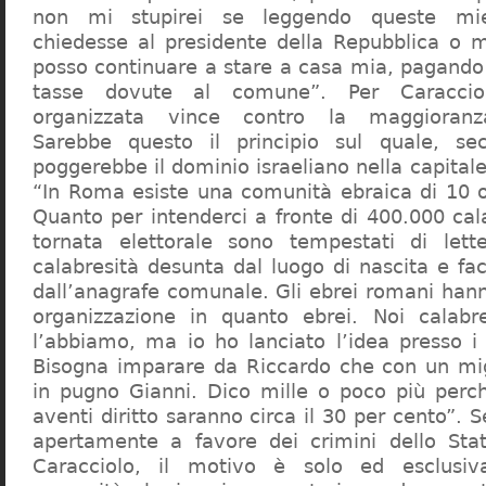
non mi stupirei se leggendo queste mie
chiedesse al presidente della Repubblica o 
posso continuare a stare a casa mia, pagando 
tasse dovute al comune”. Per Caraccio
organizzata vince contro la maggioranza
Sarebbe questo il principio sul quale, se
poggerebbe il dominio israeliano nella capita
“In Roma esiste una comunità ebraica di 10 
Quanto per intenderci a fronte di 400.000 cal
tornata elettorale sono tempestati di lette
calabresità desunta dal luogo di nascita e fa
dall’anagrafe comunale. Gli ebrei romani hann
organizzazione in quanto ebrei. Noi calabr
l’abbiamo, ma io ho lanciato l’idea presso 
Bisogna imparare da Riccardo che con un migl
in pugno Gianni. Dico mille o poco più perch
aventi diritto saranno circa il 30 per cento”. S
apertamente a favore dei crimini dello Stat
Caracciolo, il motivo è solo ed esclusi