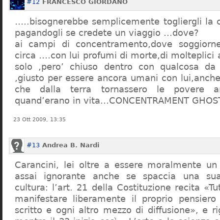
#12
FRANCESCO GIORDANO
…..bisognerebbe semplicemente togliergli la c
pagandogli se credete un viaggio …dove?
ai campi di concentramento,dove soggiorn
circa ….con lui profumi di morte,di molteplici 
solo ,pero’ chiuso dentro con qualcosa d
,giusto per essere ancora umani con lui,anch
che dalla terra tornassero le povere a
quand’erano in vita…CONCENTRAMENT GHOST
23 Ott 2009, 13:35
#13
Andrea B. Nardi
Carancini, lei oltre a essere moralmente un
assai ignorante anche se spaccia una su
cultura: l’art. 21 della Costituzione recita «Tu
manifestare liberamente il proprio pensiero
scritto e ogni altro mezzo di diffusione», e 