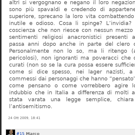
altri si vergognano e negano il loro negazion
sono più spavaldi e credendo di apparten
superiore, sprecano la loro vita combattendo
inutile e odioso. Cosa li spinge? L’invidia? 
coscienza che non riesce con nessun mezzo a
sentimenti religiosi anacronistici presenti
passa anni dopo anche in parte del clero cr
Personalmente non lo so, ma li ritengo (
pericolosi), non ignoranti ma poveracci che
curati (non so se la cura possa essere suffici
come si dice spesso, nei lager nazisti, a 
commessi dai personaggi che hanno “pensato”
come pensano o come vorrebbero agire l
indubbio che in Italia a differenza di molti a
stata varata una legge semplice, chiar
l’antisemitismo.
24 Ott 2009, 18:41
#15
Marco