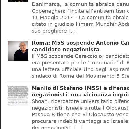
Danimarca, la comunità ebraica denu
Copenaghen: “Incita all’antisemitis
11 Maggio 2017 – La comunità ebrai
citato in giudizio l’imam Mundhir Abd
sue preghiere […]
Roma: M5S sospende Antonio Car
candidato negazionista
Il M5S sospende Caracciolo, candidato
era presentato per le ‘comunarie’ di
una lettera ufficiale Uno degli aspiran
sindaco di Roma del Movimento 5 Ste
Manlio di Stefano (M5S) e difenso
negazionisti: una vicinanza inqui
Shoah, ricercatore universitario difen
negazionisti: Israele sfrutta l’Olocaus
Pasqua Ritiene che «l’Olocausto venga
procurare indebiti vantaggi ad Israele
dei negazionisti […]