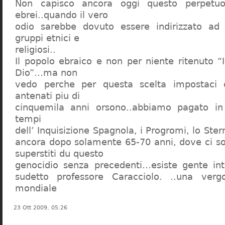
Non capisco ancora oggi questo perpetuo
ebrei..quando il vero
odio sarebbe dovuto essere indirizzato ad
gruppi etnici e
religiosi..
Il popolo ebraico e non per niente ritenuto “
Dio”…ma non
vedo perche per questa scelta impostaci 
antenati piu di
cinquemila anni orsono..abbiamo pagato in
tempi
dell’ Inquisizione Spagnola, i Progromi, lo St
ancora dopo solamente 65-70 anni, dove ci s
superstiti du questo
genocidio senza precedenti…esiste gente int
sudetto professore Caracciolo. ..una verg
mondiale
23 Ott 2009, 05:26