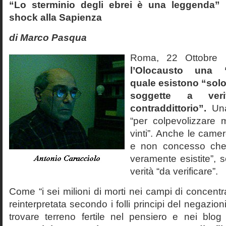
“Lo sterminio degli ebrei è una leggenda” p
shock alla Sapienza
di Marco Pasqua
Roma, 22 Ottobr
l’Olocausto una 
quale esistono “solo 
soggette a veri
contraddittorio”.
Una
“per colpevolizzare 
vinti”. Anche le cam
e non concesso che
veramente esistite”, 
verità “da verificare”.
Come “i sei milioni di morti nei campi di concentr
reinterpretata secondo i folli principi del negazi
trovare terreno fertile nel pensiero e nei blog