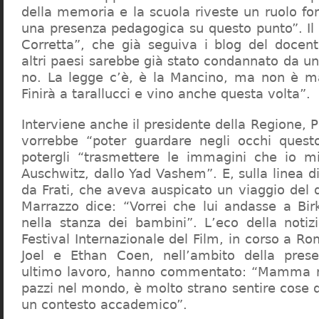
della memoria e la scuola riveste un ruolo f
una presenza pedagogica su questo punto”. Il 
Corretta”, che già seguiva i blog del docen
altri paesi sarebbe già stato condannato da un t
no. La legge c’è, è la Mancino, ma non è ma
Finirà a tarallucci e vino anche questa volta”.
Interviene anche il presidente della Regione, 
vorrebbe “poter guardare negli occhi questo
potergli “trasmettere le immagini che io m
Auschwitz, dallo Yad Vashem”. E, sulla linea 
da Frati, che aveva auspicato un viaggio del
Marrazzo dice: “Vorrei che lui andasse a Bi
nella stanza dei bambini”. L’eco della notiz
Festival Internazionale del Film, in corso a Rom
Joel e Ethan Coen, nell’ambito della prese
ultimo lavoro, hanno commentato: “Mamma m
pazzi nel mondo, è molto strano sentire cose 
un contesto accademico”.