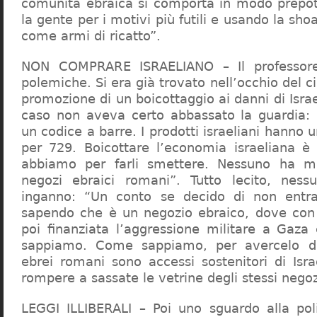
comunità ebraica si comporta in modo prepo
la gente per i motivi più futili e usando la sho
come armi di ricatto”.
NON COMPRARE ISRAELIANO – Il professor
polemiche. Si era già trovato nell’occhio del ci
promozione di un boicottaggio ai danni di Isra
caso non aveva certo abbassato la guardia: 
un codice a barre. I prodotti israeliani hanno u
per 729. Boicottare l’economia israeliana è
abbiamo per farli smettere. Nessuno ha m
negozi ebraici romani”. Tutto lecito, ness
inganno: “Un conto se decido di non entr
sapendo che è un negozio ebraico, dove con 
poi finanziata l’aggressione militare a Gaza
sappiamo. Come sappiamo, per avercelo de
ebrei romani sono accessi sostenitori di Isra
rompere a sassate le vetrine degli stessi negoz
LEGGI ILLIBERALI – Poi uno sguardo alla poli