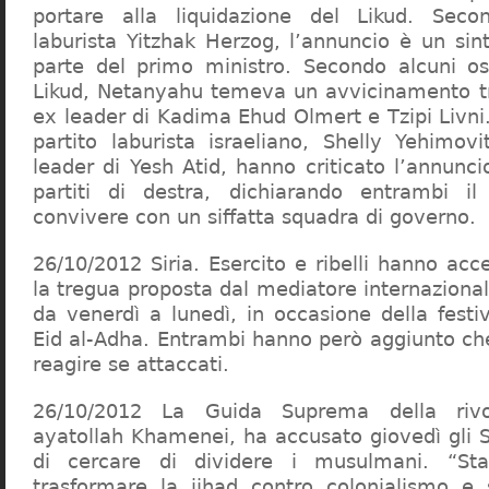
portare alla liquidazione del Likud. Seco
laburista Yitzhak Herzog, l’annuncio è un si
parte del primo ministro. Secondo alcuni oss
Likud, Netanyahu temeva un avvicinamento tr
ex leader di Kadima Ehud Olmert e Tzipi Livni
partito laburista israeliano, Shelly Yehimovi
leader di Yesh Atid, hanno criticato l’annunci
partiti di destra, dichiarando entrambi il 
convivere con un siffatta squadra di governo.
26/10/2012 Siria. Esercito e ribelli hanno acce
la tregua proposta dal mediatore internaziona
da venerdì a lunedì, in occasione della fest
Eid al-Adha. Entrambi hanno però aggiunto ch
reagire se attaccati.
26/10/2012 La Guida Suprema della rivol
ayatollah Khamenei, ha accusato giovedì gli St
di cercare di dividere i musulmani. “St
trasformare la jihad contro colonialismo e 