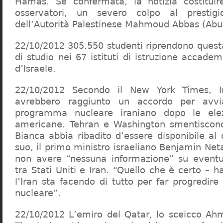
Hamas. Se confermata, la notizia costituir
osservatori, un severo colpo al prestigi
dell’Autorità Palestinese Mahmoud Abbas (Abu
22/10/2012 305.550 studenti riprendono questa
di studio nei 67 istituti di istruzione accadem
d’Israele.
22/10/2012 Secondo il New York Times, Ir
avrebbero raggiunto un accordo per avvia
programma nucleare iraniano dopo le elezi
americane. Tehran e Washington smentiscon
Bianca abbia ribadito d’essere disponibile al
suo, il primo ministro israeliano Benjamin Ne
non avere “nessuna informazione” su eventual
tra Stati Uniti e Iran. “Quello che è certo – 
l’Iran sta facendo di tutto per far progredir
nucleare”.
22/10/2012 L’emiro del Qatar, lo sceicco Ahm