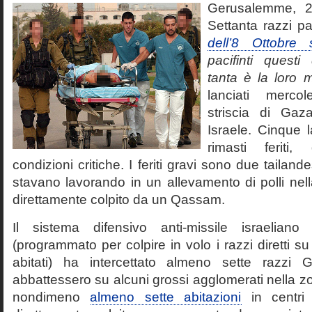
Gerusalemme, 2
Settanta razzi pa
dell’8 Ottobre 
pacifinti quest
tanta è la loro 
lanciati mercol
striscia di Gaz
Israele. Cinque l
rimasti feriti
condizioni critiche. I feriti gravi sono due tailand
stavano lavorando in un allevamento di polli nel
direttamente colpito da un Qassam.
Il sistema difensivo anti-missile israeliano
(programmato per colpire in volo i razzi diretti 
abitati) ha intercettato almeno sette razzi
abbattessero su alcuni grossi agglomerati nella z
nondimeno
almeno sette abitazioni
in centri 