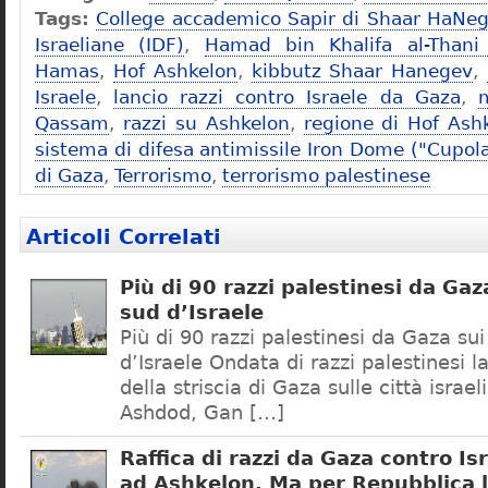
Tags:
College accademico Sapir di Shaar HaNe
Israeliane (IDF)
,
Hamad bin Khalifa al-Thani
Hamas
,
Hof Ashkelon
,
kibbutz Shaar Hanegev
,
Israele
,
lancio razzi contro Israele da Gaza
,
m
Qassam
,
razzi su Ashkelon
,
regione di Hof Ash
sistema di difesa antimissile Iron Dome ("Cupola
di Gaza
,
Terrorismo
,
terrorismo palestinese
Articoli Correlati
Più di 90 razzi palestinesi da Gaza
sud d’Israele
Più di 90 razzi palestinesi da Gaza sui 
d’Israele Ondata di razzi palestinesi l
della striscia di Gaza sulle città israe
Ashdod, Gan […]
Raffica di razzi da Gaza contro Is
ad Ashkelon. Ma per Repubblica l