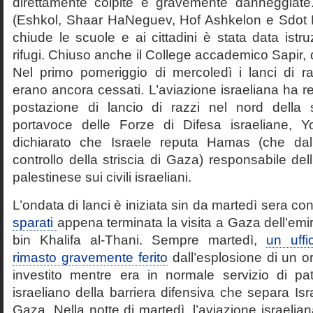
direttamente colpite e gravemente danneggiate. I
(Eshkol, Shaar HaNeguev, Hof Ashkelon e Sdot 
chiude le scuole e ai cittadini è stata data istru
rifugi. Chiuso anche il College accademico Sapir
Nel primo pomeriggio di mercoledì i lanci di ra
erano ancora cessati. L’aviazione israeliana ha 
postazione di lancio di razzi nel nord della s
portavoce delle Forze di Difesa israeliane, 
dichiarato che Israele reputa Hamas (che da
controllo della striscia di Gaza) responsabile del
palestinese sui civili israeliani.
L’ondata di lanci è iniziata sin da martedì sera c
sparati
appena terminata la visita a Gaza dell’em
bin Khalifa al-Thani. Sempre martedì,
un uffi
rimasto gravemente ferito
dall’esplosione di un o
investito mentre era in normale servizio di pat
israeliano della barriera difensiva che separa Isra
Gaza. Nella notte di martedì, l’aviazione israelia