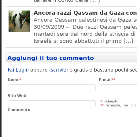
tenere il conto della […]
Ancora razzi Qassam da Gaza cont
Ancora Qassam palestinesi da Gaza su
30/09/2009 – Due razzi Qassam palest
martedì sera dal nord della striscia d
Israele si sono abbattuti il primo […]
Aggiungi il tuo commento
Fai Login
oppure
Iscriviti
: è gratis e bastano pochi se
Nome
*
E-mail
**
Sito Web
*
richiesto
**
richiesta, ma non 
Commento