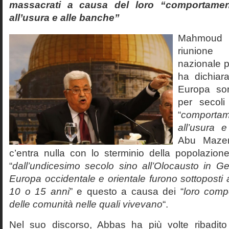
massacrati a causa del loro “comportamen
all’usura e alle banche”
Mahmoud A
riunione
nazionale p
ha dichiara
Europa son
per secoli
“
comportam
all’usura 
Abu Mazen
c’entra nulla con lo sterminio della popolazion
“
dall’undicesimo secolo sino all’Olocausto in Ge
Europa occidentale e orientale furono sottoposti
10 o 15 anni
” e questo a causa dei “
loro compo
delle comunità nelle quali vivevano
“.
Nel suo discorso, Abbas ha più volte ribadito