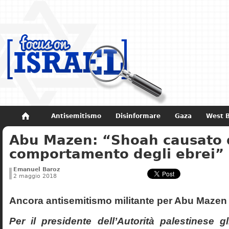
Antisemitismo
Disinformare
Gaza
West 
Abu Mazen: “Shoah causato 
Non dimenticare
Storia di Israele
comportamento degli ebrei”
Emanuel Baroz
2 maggio 2018
Ancora antisemitismo militante per Abu Mazen
Per il presidente dell’Autorità palestinese g