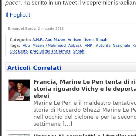
pace
“, ha scritto in un tweet il vicepremier israeli
Il Foglio.it
Emanuel Baroz
, 2 maggio 2018
Categorie:
A.N.P.
,
Abu Mazen
,
Antisemitismo
,
Shoah
Tags:
Abu Mazen (Mahmoud Abbas)
,
ANP (Autorità Nazionale Pa
Olocausto
,
pregiudizio antisemita
,
Shoah
Articoli Correlati
Francia, Marine Le Pen tenta di ri
storia riguardo Vichy e le deporta
ebrei
Marine Le Pen e il maldestro tentativo 
storia di Riccardo Ghezzi Marine Le P
nell’occhio del ciclone e per la secon
settimane […]