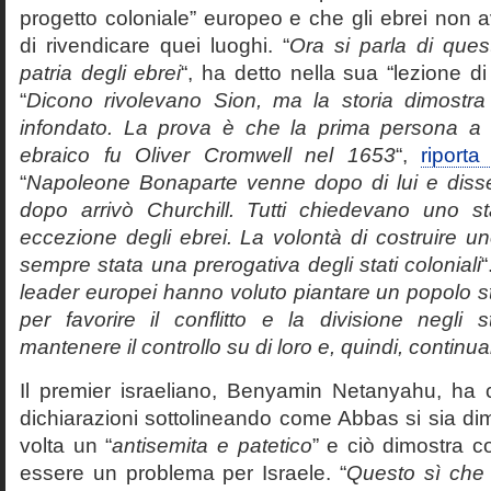
progetto coloniale” europeo e che gli ebrei non a
di rivendicare quei luoghi. “
Ora si parla di ques
patria degli ebrei
“, ha detto nella sua “lezione di
“
Dicono rivolevano Sion, ma la storia dimostr
infondato. La prova è che la prima persona a 
ebraico fu Oliver Cromwell nel 1653
“,
riport
“
Napoleone Bonaparte venne dopo di lui e diss
dopo arrivò Churchill. Tutti chiedevano uno sta
eccezione degli ebrei. La volontà di costruire u
sempre stata una prerogativa degli stati coloniali
leader europei hanno voluto piantare un popolo st
per favorire il conflitto e la divisione negli s
mantenere il controllo su di loro e, quindi, continuar
Il premier israeliano, Benyamin Netanyahu, ha
dichiarazioni sottolineando come Abbas si sia di
volta un “
antisemita e patetico
” e ciò dimostra c
essere un problema per Israele. “
Questo sì che 