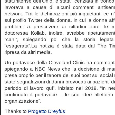
statunitense dell’Ohio, è stata licenziata in tronco
lavorava a causa di alcuni commenti antisemiti
network. Tra le dichiarazioni più inquietanti ce n
sul profilo Twitter della donna, in cui la donna a
problemi a prescrivere ai cittadini ebrei le 
dottoressa Kollab, inoltre, avrebbe ripetutament
“cani”, spiegando poi che la storia legata 
“esagerata”.La notizia è stata data dal The Ti
ripresa da altri media.
Un portavoce della Cleveland Clinic ha commentat
spiegando a NBC News che la decisione di mand
presa proprio per il tenore dei suoi post sui socia
state segnalazioni di danni provocati ai pazienti da 
periodo di lavoro qui”, iniziato nel 2018. “In 
continuato il portavoce – le sue idee riflettono
organizzazione”.
Thanks to
Progetto Dreyfus