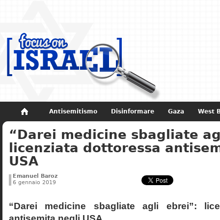
Antisemitismo
Disinformare
Gaza
West 
“Darei medicine sbagliate agl
Non dimenticare
Storia di Israele
licenziata dottoressa antisem
USA
Emanuel Baroz
6 gennaio 2019
“Darei medicine sbagliate agli ebrei”: lice
antisemita negli USA