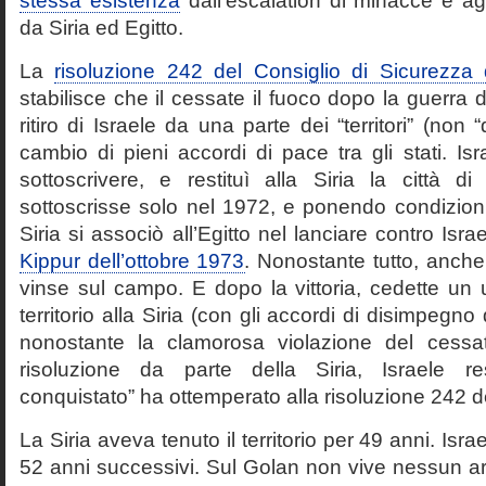
stessa esistenza
dall’escalation di minacce e ag
da Siria ed Egitto.
La
risoluzione 242 del Consiglio di Sicurezza 
stabilisce che il cessate il fuoco dopo la guerra 
ritiro di Israele da una parte dei “territori” (non “da
cambio di pieni accordi di pace tra gli stati. Isr
sottoscrivere, e restituì alla Siria la città di
sottoscrisse solo nel 1972, e ponendo condizion
Siria si associò all’Egitto nel lanciare contro Isra
Kippur dell’ottobre 1973
. Nonostante tutto, anche 
vinse sul campo. E dopo la vittoria, cedette un u
territorio alla Siria (con gli accordi di disimpegno
nonostante la clamorosa violazione del cessat
risoluzione da parte della Siria, Israele rest
conquistato” ha ottemperato alla risoluzione 242 d
La Siria aveva tenuto il territorio per 49 anni. Isra
52 anni successivi. Sul Golan non vive nessun ar