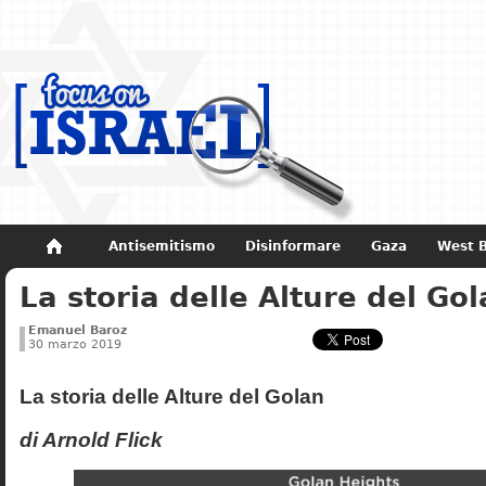
Antisemitismo
Disinformare
Gaza
West 
La storia delle Alture del Go
Non dimenticare
Storia di Israele
Emanuel Baroz
30 marzo 2019
La storia delle Alture del Golan
di Arnold Flick