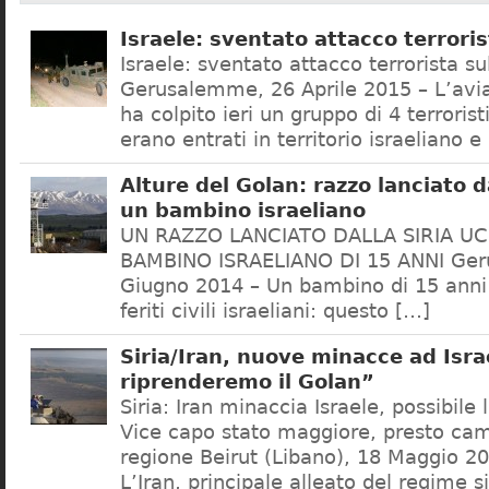
Israele: sventato attacco terrori
Israele: sventato attacco terrorista s
Gerusalemme, 26 Aprile 2015 – L’avia
ha colpito ieri un gruppo di 4 terrorist
erano entrati in territorio israeliano e
Alture del Golan: razzo lanciato d
un bambino israeliano
UN RAZZO LANCIATO DALLA SIRIA U
BAMBINO ISRAELIANO DI 15 ANNI Ge
Giugno 2014 – Un bambino di 15 anni 
feriti civili israeliani: questo […]
Siria/Iran, nuove minacce ad Isra
riprenderemo il Golan”
Siria: Iran minaccia Israele, possibile
Vice capo stato maggiore, presto ca
regione Beirut (Libano), 18 Maggio 
L’Iran, principale alleato del regime s