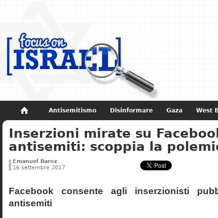
Antisemitismo
Disinformare
Gaza
West 
Inserzioni mirate su Facebook
Non dimenticare
Storia di Israele
antisemiti: scoppia la polemi
Emanuel Baroz
16 settembre 2017
Facebook consente agli inserzionisti pubbl
antisemiti