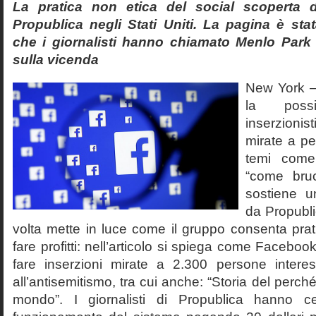
La pratica non etica del social scoperta d
Propublica negli Stati Uniti. La pagina è sta
che i giornalisti hanno chiamato Menlo Par
sulla vicenda
New York –
la possi
inserzionis
mirate a pe
temi come 
“come bruc
sostiene u
da Propubl
volta mette in luce come il gruppo consenta prat
fare profitti: nell’articolo si spiega come Facebo
fare inserzioni mirate a 2.300 persone interes
all’antisemitismo, tra cui anche: “Storia del perché 
mondo”. I giornalisti di Propublica hanno ce