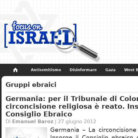
Antisemitismo
Disinformare
Gaza
West 
Non dimenticare
Storia di Israele
Gruppi ebraici
Germania: per il Tribunale di Colo
circoncisione religiosa è reato. Ins
Consiglio Ebraico
Di
Emanuel Baroz
| 27 giugno 2012
Germania – La circoncisione 
Insorge il Consiglio ebraico