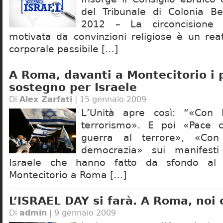
del Tribunale di Colonia Be
2012 – La circoncisione
motivata da convinzioni religiose è un rea
corporale passibile […]
A Roma, davanti a Montecitorio i po
sostegno per Israele
Di
Alex Zarfati
| 15 gennaio 2009
L’Unità apre così: “«Con I
terrorismo». E poi «Pace co
guerra al terrore», «Con
democrazia» sui manifesti
Israele che hanno fatto da sfondo al s
Montecitorio a Roma […]
L’ISRAEL DAY si farà. A Roma, noi
Di
admin
| 9 gennaio 2009