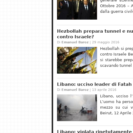
generale 81enne
Ottobre 2016 – A
dalla guerra civi
Hezbollah prepara tunnel e nu
contro Israele?
Di
Emanuel Baroz
| 29 maggio 2016
Hezbollah si pre
contro Israele B
si starebbe prep
scavando tunnel n
Libano: ucciso leader di Fatah
Di
Emanuel Baroz
| 13 aprile 2016
Libano, ucciso l
L’uomo ha perso 
mezzo su cui via
Beirut, 12 Aprile
Libano: violata ripetutamente