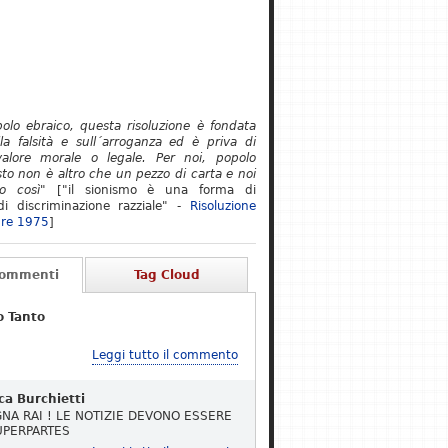
polo ebraico, questa risoluzione è fondata
lla falsità e sull´arroganza ed è priva di
alore morale o legale. Per noi, popolo
to non è altro che un pezzo di carta e noi
o così"
["il sionismo è una forma di
i discriminazione razziale" -
Risoluzione
re 1975
]
Commenti
Tag Cloud
o Tanto
Leggi tutto il commento
ca Burchietti
NA RAI ! LE NOTIZIE DEVONO ESSERE
UPERPARTES