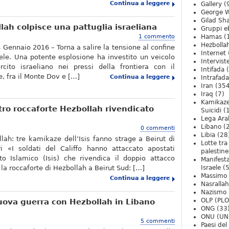
Continua a leggere
Gallery
(
George W
Gilad Sha
lah colpisce una pattuglia israeliana
Gruppi eb
1 commento
Hamas
(
Hezbolla
4 Gennaio 2016 – Torna a salire la tensione al confine
Internet
aele. Una potente esplosione ha investito un veicolo
Intervist
ercito israeliano nei pressi della frontiera con il
Intifada
(
se, fra il Monte Dov e […]
Continua a leggere
Intrafada
Iran
(354
Iraq
(7)
Kamikaze
tro roccaforte Hezbollah rivendicato
Suicidi
(
Lega Ara
Libano
(
0 commenti
Libia
(28
lah: tre kamikaze dell’Isis fanno strage a Beirut di
Lotte tra
ri «I soldati del Califfo hanno attaccato apostati
palestine
ato Islamico (Isis) che rivendica il doppio attacco
Manifesta
la roccaforte di Hezbollah a Beirut Sud: […]
Israele
(5
Massimo
Continua a leggere
Nasrallah
Nazismo
OLP (PLO
nuova guerra con Hezbollah in Libano
ONG
(33
ONU (UN
5 commenti
Paesi de