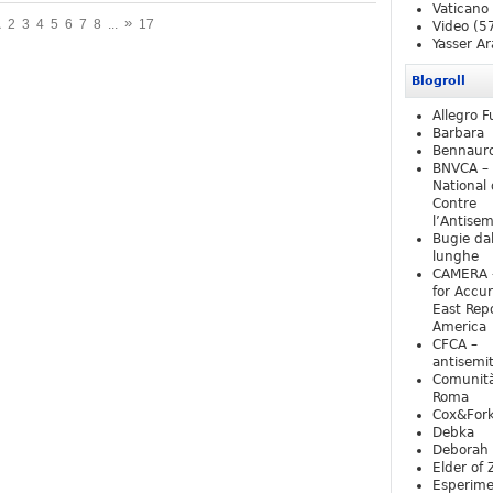
Vaticano
»
1
2
3
4
5
6
7
8
...
17
Video
(5
Yasser Ar
Blogroll
Allegro F
Barbara
Bennaur
BNVCA –
National 
Contre
l’Antise
Bugie da
lunghe
CAMERA 
for Accur
East Repo
America
CFCA –
antisemi
Comunità
Roma
Cox&For
Debka
Deborah 
Elder of 
Esperim