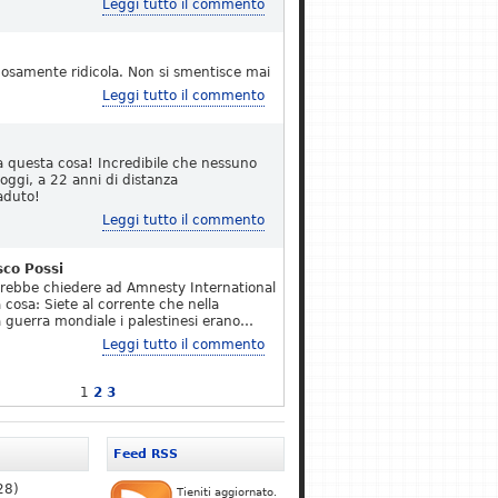
Leggi tutto il commento
osamente ridicola. Non si smentisce mai
Leggi tutto il commento
a questa cosa! Incredibile che nessuno
 oggi, a 22 anni di distanza
aduto!
Leggi tutto il commento
sco Possi
erebbe chiedere ad Amnesty International
 cosa: Siete al corrente che nella
 guerra mondiale i palestinesi erano…
Leggi tutto il commento
1
2
3
Feed RSS
28)
Tieniti aggiornato.