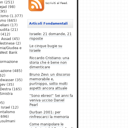
en
(251)
Iscriviti al Feed.
ejad
(98)
(95)
tismo
(1.377)
ismo
(665)
Articoli Fondamentali
eliani
(17)
audita
(21)
Israele: 21 domande, 21
(412)
risposte
l Assad
(45)
lestinese
(2)
Le cinque bugie su
ania/Giudea e
Israele
West Bank
Riccardo Cristiano: una
formazione
storia che è bene non
dimenticare
mazione
(485)
Bruno Zevi: un discorso
62)
memorabile e,
ldwasser
(35)
purtroppo, sotto molti
gev
(35)
aspetti ancora attuale
Destra
(165)
Sinistra
"Sono ebreo!" Sei anni fa
veniva ucciso Daniel
95)
Pearl
Israel
(12)
ntalismo
Durban 2001: per
(696)
rinfrescarci la memoria
Musulmani
Come manipolare le