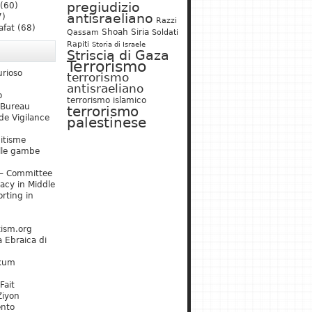
pregiudizio
(60)
antisraeliano
7)
Razzi
afat
(68)
Shoah
Siria
Qassam
Soldati
Rapiti
Storia di Israele
Striscia di Gaza
Terrorismo
urioso
terrorismo
antisraeliano
o
terrorismo islamico
 Bureau
terrorismo
de Vigilance
palestinese
mitisme
lle gambe
– Committee
acy in Middle
rting in
tism.org
 Ebraica di
kum
Fait
Ziyon
ento