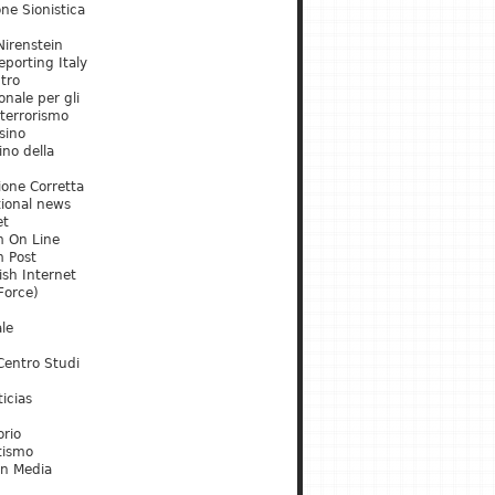
ne Sionistica
irenstein
porting Italy
tro
onale per gli
 terrorismo
sino
ino della
ione Corretta
tional news
et
m On Line
m Post
ish Internet
Force)
le
Centro Studi
icias
orio
tismo
an Media