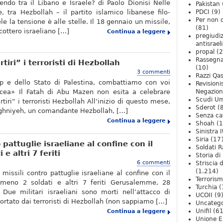
ndo tra il Libano e Israele? di Paolo Dionisi Nelle
Pakistan
, tra Hezbollah – il partito islamico libanese filo-
PDCI
(9)
Per non 
ele la tensione è alle stelle. Il 18 gennaio un missile,
(81)
cottero israeliano […]
Continua a leggere
pregiudiz
antisrael
propal
(2
Rassegn
iri” i terroristi di Hezbollah
(10)
3 commenti
Razzi Qa
p e dello Stato di Palestina, combattiamo con voi
Revision
incea» Il Fatah di Abu Mazen non esita a celebrare
Negazio
Scudi U
iri” i terroristi Hezbollah All’inizio di questo mese,
Sderot
(8
ghniyeh, un comandante Hezbollah, […]
Senza ca
Continua a leggere
Shoah
(1
Sinistra I
Siria
(17
 pattuglie israeliane al confine con il
Soldati R
e altri 7 feriti
Storia di 
6 commenti
Striscia 
(1.214)
missili contro pattuglie israeliane al confine con il
Terroris
lmeno 2 soldati e altri 7 feriti Gerusalemme, 28
Turchia
(
Due militari israeliani sono morti nell’attacco di
UCOII
(9
ortato dai terroristi di Hezbollah (non sappiamo […]
Uncatego
Unifil
(61
Continua a leggere
Unione E