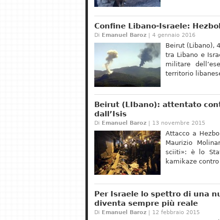
Confine Libano-Israele: Hezbol
Di
Emanuel Baroz
| 4 gennaio 2016
Beirut (Libano), 
tra Libano e Isr
militare dell’es
territorio libane
Beirut (LIbano): attentato con
dall’Isis
Di
Emanuel Baroz
| 13 novembre 2015
Attacco a Hezbol
Maurizio Molina
sciiti»: è lo St
kamikaze contro 
Per Israele lo spettro di una 
diventa sempre più reale
Di
Emanuel Baroz
| 12 febbraio 2015