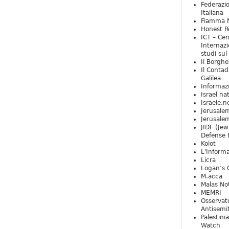
Federazio
Italiana
Fiamma N
Honest Re
ICT – Cen
Internazi
studi sul
Il Borghe
Il Contad
Galilea
Informaz
Israel na
Israele.n
Jerusale
Jerusale
JIDF (Jew
Defense 
Kolot
L'Informa
Licra
Logan’s 
M.acca
Malas Not
MEMRI
Osservat
Antisemi
Palestini
Watch