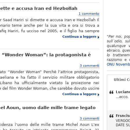
imette e accusa Iran ed Hezbollah
1 commento
r Saad Hariri si dimette e accusa Iran e Hezbollah Il
onario teme anche per la sua vita e ora si trova a
afiq Hariri, fu ucciso nel 2005, e il figlio ha sempre
"Per noi, po
Continua a leggere
sull´odio, su
qualunque v
ebraico, ques
lm “Wonder Woman”: la protagonista è
lo tratterem
razzismo e d
ONU Novemb
3 commenti
tato “Wonder Woman” Perché l’attrice protagonista,
aeliana e ha fatto il servizio militare obbligatorio
Ultimi 
l Libano ha ufficialmente vietato la proiezione nei
e del film Wonder Woman, che sarebbe dovuto uscire
Lucian
Continua a leggere
...ecco.
hel Aoun, uomo dalle mille trame legato
Frsncis
3 commenti
VERGOG
esidenza l’uomo delle mille trame Michel Aoun L’ex
DATE S