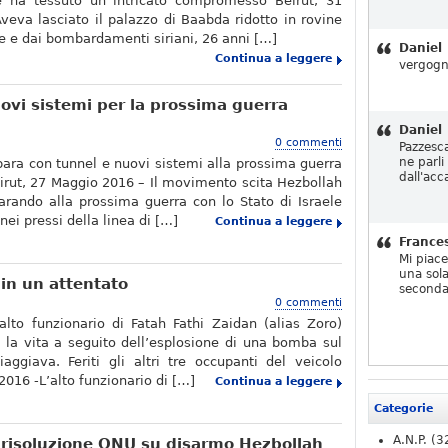
 ha tessuto un intricato compromesso Beirut, 31
veva lasciato il palazzo di Baabda ridotto in rovine
le e dai bombardamenti siriani, 26 anni […]
Daniel
Continua a leggere
vergogn
ovi sistemi per la prossima guerra
Daniel
0 commenti
Pazzesc
ne parli
para con tunnel e nuovi sistemi alla prossima guerra
dall'acc
eirut, 27 Maggio 2016 – Il movimento scita Hezbollah
arando alla prossima guerra con lo Stato di Israele
ei pressi della linea di […]
Continua a leggere
France
Mi piac
una sola
 in un attentato
seconda
0 commenti
’alto funzionario di Fatah Fathi Zaidan (alias Zoro)
la vita a seguito dell’esplosione di una bomba sul
ggiava. Feriti gli altri tre occupanti del veicolo
 2016 -L’alto funzionario di […]
Continua a leggere
Categorie
A.N.P.
(3
 risoluzione ONU su disarmo Hezbollah