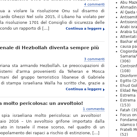
Abu Maz
4 commenti
Ahmadin
nua a violare la risoluzione Onu sul disarmo di
Al Qaida
cardo Ghezzi Nel solo 2015, il Libano ha violato per
Antisemi
Antision
la risoluzione 1701 del Consiglio di sicurezza delle
Arabi isra
econdo un rapporto di […]
Continua a leggere
Arabia S
Attentati
Bashar e
causa pa
arsenale di Hezbollah diventa sempre più
Cisgiord
Samaria/
3 commenti
(306)
iriana sta armando Hezbollah. Le preoccupazioni di
Controin
(108)
sistemi d’arma provenienti da Teheran e Mosca
Disinfor
 mani del gruppo terroristico libanese di Gabriele
Egitto
(2
 di stampa israeliana Walla ha scritto che, grazie a
Ehud Go
Continua a leggere
Eldad Re
Estrema 
Estrema 
a molto pericolosa: un avvoltoio!
(153)
1 commento
Fatah
(3
Focus on 
 spia israeliana molto pericolosa: un avvoltoio!
Fondame
aio 2016 – Un avvoltoio grifone importato dalla
islamico
iato in Israele il mese scorso, nel quadro di un
Fratelli 
opolamento dei rapaci a rischio di estinzione, […]
(52)