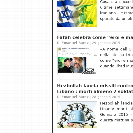
Cosa sta succede
ultime settimane
iraniano – e Isra
sparato da un eli
Fatah celebra come “eroi e mart
Di
Emanuel Baroz
| 29 gennaio 2015
«A nome dell’Ol
nella stessa tr
come “eroi e mart
quando Jihad Mu
Hezbollah lancia missili contro
Libano : morti almeno 2 soldati 
Di
Emanuel Baroz
| 28 gennaio 2015
Hezbollah lancia 
Libano: morti a
Gennaio 2015 – 
questa mattina p