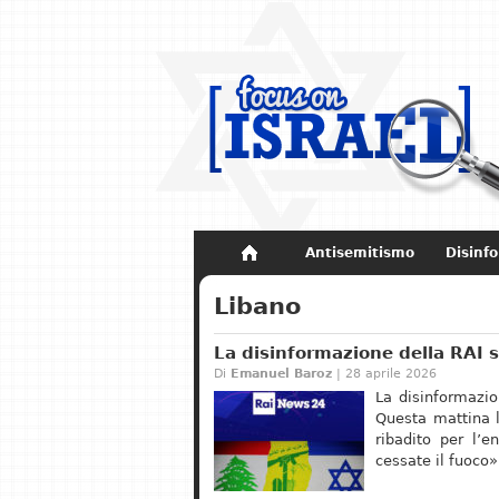
Antisemitismo
Disinf
Non dimenticare
Storia di Israel
Libano
La disinformazione della RAI s
Di
Emanuel Baroz
| 28 aprile 2026
La disinformazio
Questa mattina l
ribadito per l’e
cessate il fuoco»