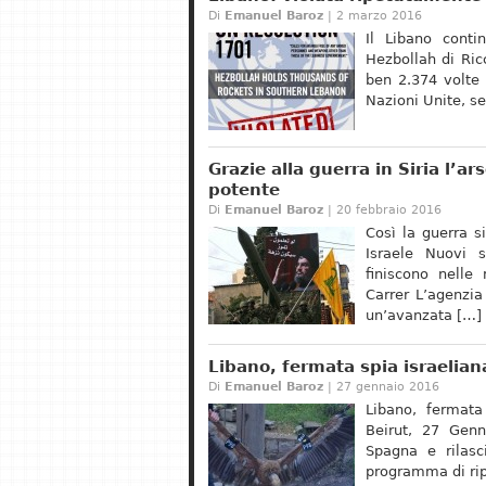
Di
Emanuel Baroz
| 2 marzo 2016
Il Libano conti
Hezbollah di Ric
ben 2.374 volte 
Nazioni Unite, s
Grazie alla guerra in Siria l’
potente
Di
Emanuel Baroz
| 20 febbraio 2016
Così la guerra s
Israele Nuovi 
finiscono nelle
Carrer L’agenzia
un’avanzata […]
Libano, fermata spia israelian
Di
Emanuel Baroz
| 27 gennaio 2016
Libano, fermata
Beirut, 27 Genn
Spagna e rilasc
programma di rip