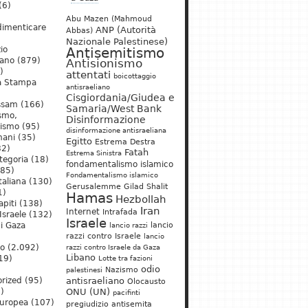
(6)
Abu Mazen (Mahmoud
dimenticare
ANP (Autorità
Abbas)
Nazionale Palestinese)
io
Antisemitismo
iano
(879)
Antisionismo
)
attentati
boicottaggio
a Stampa
antisraeliano
Cisgiordania/Giudea e
ssam
(166)
Samaria/West Bank
ismo,
Disinformazione
nismo
(95)
disinformazione antisraeliana
mani
(35)
Egitto
Estrema Destra
2)
Fatah
Estrema Sinistra
tegoria
(18)
fondamentalismo islamico
85)
Fondamentalismo islamico
taliana
(130)
Gerusalemme
Gilad Shalit
1)
Hamas
Hezbollah
apiti
(138)
Iran
Internet
Intrafada
Israele
(132)
Israele
lancio
di Gaza
lancio razzi
razzi contro Israele
lancio
mo
(2.092)
razzi contro Israele da Gaza
Libano
19)
Lotte tra fazioni
odio
)
Nazismo
palestinesi
rized
(95)
antisraeliano
Olocausto
)
ONU (UN)
pacifinti
uropea
(107)
pregiudizio antisemita