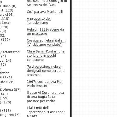
risoluzioni del Consiglio di
9)
Sicurezza dell´Onu
. Bush
(8)
lit
(123)
Così parlava Montanelli
raici
(4)
A proposito dell
1.315)
´antisionismo
h
(364)
(178)
Hebron 1929: scene da
e
(4)
un massacro
32)
(122)
Cossiga agli ebrei italiani:
)
"Vi abbiamo venduto"
Chi è Samir Kuntar: una
/ Attentatori
storia che in pochi
194)
conoscono
ba
(14)
237)
Testi palestinesi: ebrei
)
denigrati come serpenti
 fazioni
assassini
si
(194)
zioni per
1967: così parlava Pier
)
Paolo Pasolini
 D'Alema
(57)
Il caso Al Dura: cronaca
(40)
di una bugia fatta
(159)
passare per realtà
)
(120)
)
I falsi miti dell
)
(313)
´operazione "Cast Lead"
l Maghreb
(7)
a Gaza