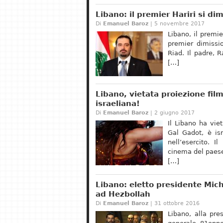
Libano: il premier Hariri si d
Di
Emanuel Baroz
| 5 novembre 2017
Libano, il premie
premier dimissi
Riad. Il padre, R
[…]
Libano, vietata proiezione fi
israeliana!
Di
Emanuel Baroz
| 2 giugno 2017
Il Libano ha vie
Gal Gadot, è isr
nell’esercito. I
cinema del paes
[…]
Libano: eletto presidente Mic
ad Hezbollah
Di
Emanuel Baroz
| 31 ottobre 2016
Libano, alla pr