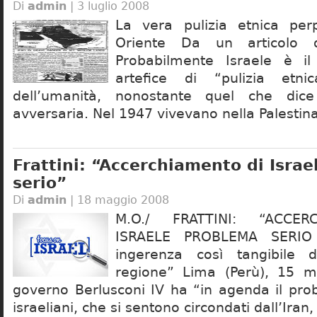
Di
admin
| 3 luglio 2008
La vera pulizia etnica per
Oriente Da un articolo 
Probabilmente Israele è il
artefice di “pulizia etni
dell’umanità, nonostante quel che dic
avversaria. Nel 1947 vivevano nella Palestin
Frattini: “Accerchiamento di Isra
serio”
Di
admin
| 18 maggio 2008
M.O./ FRATTINI: “ACCER
ISRAELE PROBLEMA SERIO
ingerenza così tangibile 
regione” Lima (Perù), 15 m
governo Berlusconi IV ha “in agenda il pro
israeliani, che si sentono circondati dall’Iran