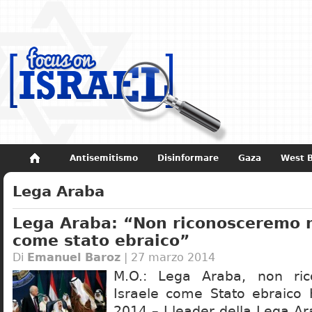
Antisemitismo
Disinformare
Gaza
West 
Non dimenticare
Storia di Israele
Lega Araba
Lega Araba: “Non riconosceremo m
come stato ebraico”
Di
Emanuel Baroz
| 27 marzo 2014
M.O.: Lega Araba, non ri
Israele come Stato ebraico 
2014 – I leader della Lega Arab