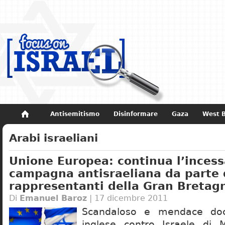
Antisemitismo
Disinformare
Gaza
West 
Non dimenticare
Storia di Israele
Arabi israeliani
Unione Europea: continua l’inces
campagna antisraeliana da parte 
rappresentanti della Gran Bretag
Di
Emanuel Baroz
| 17 dicembre 2011
Scandaloso e mendace do
inglese contro Israele di M