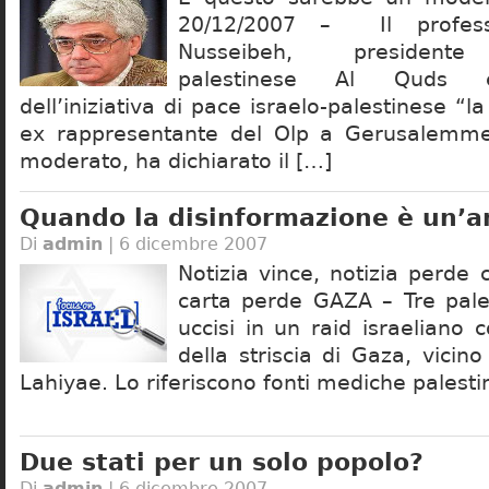
20/12/2007 – Il profes
Nusseibeh, presidente d
palestinese Al Quds e
dell’iniziativa di pace israelo-palestinese “l
ex rappresentante del Olp a Gerusalemme
moderato, ha dichiarato il […]
Quando la disinformazione è un’a
Di
admin
| 6 dicembre 2007
Notizia vince, notizia perde
carta perde GAZA – Tre pales
uccisi in un raid israeliano
della striscia di Gaza, vicino 
Lahiyae. Lo riferiscono fonti mediche palestine
Due stati per un solo popolo?
Di
admin
| 6 dicembre 2007