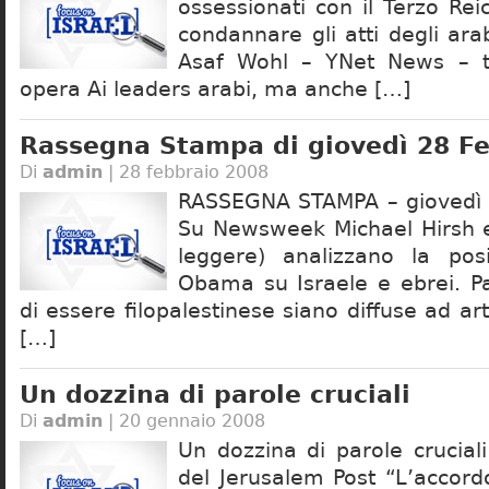
ossessionati con il Terzo Rei
condannare gli atti degli ara
Asaf Wohl – YNet News – t
opera Ai leaders arabi, ma anche […]
Rassegna Stampa di giovedì 28 F
Di
admin
| 28 febbraio 2008
RASSEGNA STAMPA – giovedì 
Su Newsweek Michael Hirsh 
leggere) analizzano la pos
Obama su Israele e ebrei. P
di essere filopalestinese siano diffuse ad art
[…]
Un dozzina di parole cruciali
Di
admin
| 20 gennaio 2008
Un dozzina di parole crucial
del Jerusalem Post “L’accordo