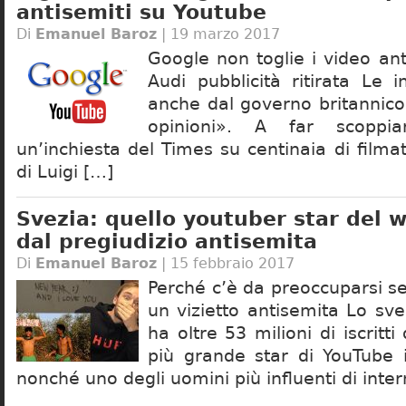
antisemiti su Youtube
Di
Emanuel Baroz
| 19 marzo 2017
Google non toglie i video an
Audi pubblicità ritirata Le 
anche dal governo britannico
opinioni». A far scoppi
un’inchiesta del Times su centinaia di filmati
di Luigi […]
Svezia: quello youtuber star del w
dal pregiudizio antisemita
Di
Emanuel Baroz
| 15 febbraio 2017
Perché c’è da preoccuparsi s
un vizietto antisemita Lo sv
ha oltre 53 milioni di iscritt
più grande star di YouTube 
nonché uno degli uomini più influenti di inte