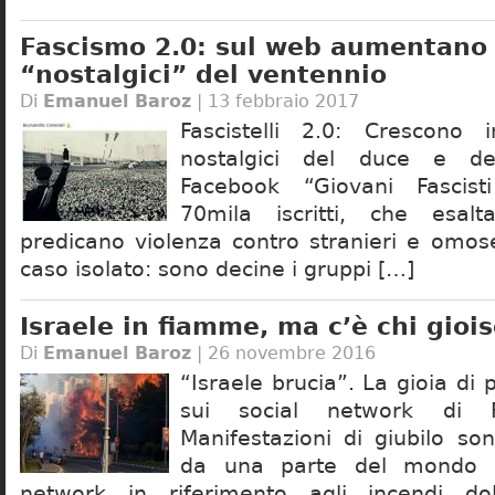
Fascismo 2.0: sul web aumentano 
“nostalgici” del ventennio
Di
Emanuel Baroz
| 13 febbraio 2017
Fascistelli 2.0: Crescono i
nostalgici del duce e d
Facebook “Giovani Fascisti
70mila iscritti, che esal
predicano violenza contro stranieri e omos
caso isolato: sono decine i gruppi […]
Israele in fiamme, ma c’è chi gioi
Di
Emanuel Baroz
| 26 novembre 2016
“Israele brucia”. La gioia di 
sui social network di R
Manifestazioni di giubilo so
da una parte del mondo a
network in riferimento agli incendi do