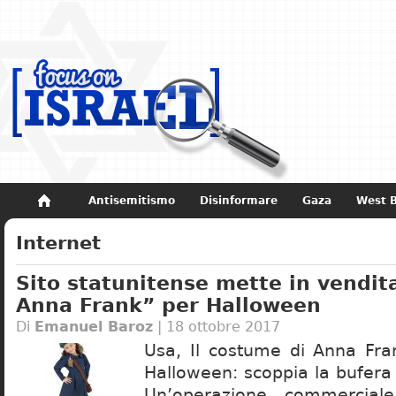
Antisemitismo
Disinformare
Gaza
West 
Non dimenticare
Storia di Israele
Internet
Sito statunitense mette in vendit
Anna Frank” per Halloween
Di
Emanuel Baroz
| 18 ottobre 2017
Usa, Il costume di Anna Fra
Halloween: scoppia la bufera
Un’operazione commerciale