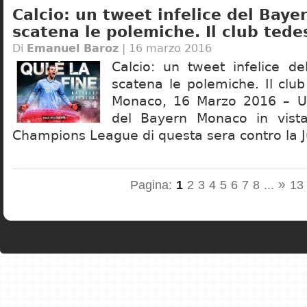
Calcio: un tweet infelice del Bay
scatena le polemiche. Il club tede
Di
Emanuel Baroz
| 16 marzo 2016
Calcio: un tweet infelice d
scatena le polemiche. Il clu
Monaco, 16 Marzo 2016 – Un
del Bayern Monaco in vista 
Champions League di questa sera contro la 
»
Pagina:
1
2
3
4
5
6
7
8
...
13