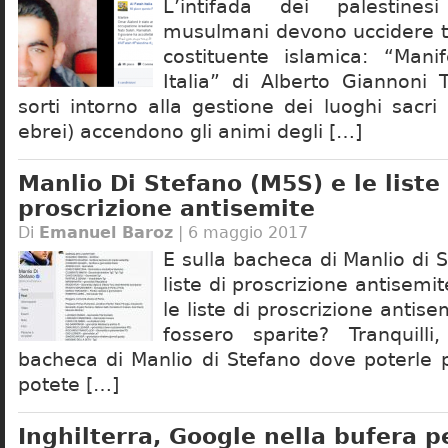
L’intifada dei palestinesi 
musulmani devono uccidere tut
costituente islamica: “Mani
Italia” di Alberto Giannoni 
sorti intorno alla gestione dei luoghi sacr
ebrei) accendono gli animi degli […]
Manlio Di Stefano (M5S) e le liste 
proscrizione antisemite
Di
Emanuel Baroz
| 6 maggio 2017
E sulla bacheca di Manlio di 
liste di proscrizione antise
le liste di proscrizione antis
fossero sparite? Tranquill
bacheca di Manlio di Stefano dove poterle 
potete […]
Inghilterra, Google nella bufera p