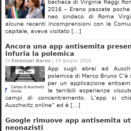
bacheca di Virginia Raggi R
2016 – Erano passate poche 
neo sindaco di Roma Virgi
alcune recenti incomprensioni con la Comun
capitale, aveva visitato […]
Ancora una app antisemita presen
infuria la polemica
Di
Emanuel Baroz
| 19 giugno 2016
App sugli ebrei ad Auschw
polemica di Marco Bruno C’è 
per un applicazione antisem
le terribili esperienze vissu
campi di concentramento. L’app si c
Auschwitz online” ed è […]
Google rimuove app antisemita uti
neonazisti