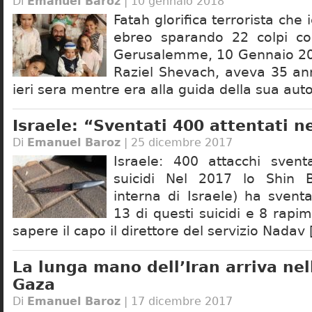
Di
Emanuel Baroz
| 10 gennaio 2018
Fatah glorifica terrorista che 
ebreo sparando 22 colpi co
Gerusalemme, 10 Gennaio 20
Raziel Shevach, aveva 35 ann
ieri sera mentre era alla guida della sua aut
Israele: “Sventati 400 attentati n
Di
Emanuel Baroz
| 25 dicembre 2017
Israele: 400 attacchi svent
suicidi Nel 2017 lo Shin B
interna di Israele) ha svent
13 di questi suicidi e 8 rapim
sapere il capo il direttore del servizio Nadav
La lunga mano dell’Iran arriva nell
Gaza
Di
Emanuel Baroz
| 17 dicembre 2017