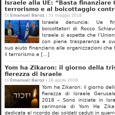
Israele alla UE: “Basta finanziare
terrorismo e al boicottaggio contr
Di
Emanuel Baroz
| 31 maggio 2018
Israele denuncia: Ue fi
boicottatori di Rocco Schia
Israele si aspetta che l’Uni
con piena trasparenza e sve
suo aiuto finanziario alle organizzazioni ch
il terrorismo e […]
Yom ha Zikaron: il giorno della tri
fierezza di Israele
Di
Emanuel Baroz
| 18 aprile 2018
Yom ha Zikaron: il giorno dell
fierezza di Israele Gerusa
2018 – Sono iniziate in Isra
cerimonie di Yom Ha Zikar
dedicata al ricordo dei soldati caduti in guer