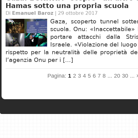
Hamas sotto una propria scuola
Di
Emanuel Baroz
| 29 ottobre 2017
Gaza, scoperto tunnel sotte
scuola. Onu: «Inaccettabile» 
portare attacchi dalla Str
Israele. «Violazione del luog
rispetto per la neutralità delle proprietà d
l’agenzia Onu per i […]
Pagina:
1
2
3
4
5
6
7
8
...
20
30
...