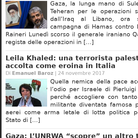
Gaza, la lunga mano di Sul
Teheran per le operazioni sp
dall’Iraq al Libano, ora 
campagna di Hamas contro Is
Raineri Lunedì scorso il generale iraniano 
regista delle operazioni in […]
Leila Khaled: una terrorista pales
accolta come eroina in Italia
Di
Emanuel Baroz
| 24 novembre 2017
Quella nemica della pace ac
l’odio per Israele di Pierluig
perché accogliere con tant
militante diventata famosa p
aerei come arma letale di lotta politica p
Stato di […]
Gaza: L’UNRWA “scopre” un altro 