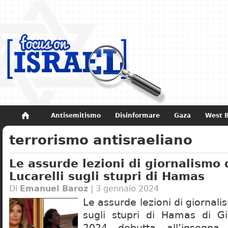
Antisemitismo
Disinformare
Gaza
West 
terrorismo antisraeliano
Non dimenticare
Storia di Israele
Le assurde lezioni di giornalismo 
Lucarelli sugli stupri di Hamas
Di
Emanuel Baroz
| 3 gennaio 2024
Le assurde lezioni di giornali
sugli stupri di Hamas di Gio
2024 debutta all’insegna 