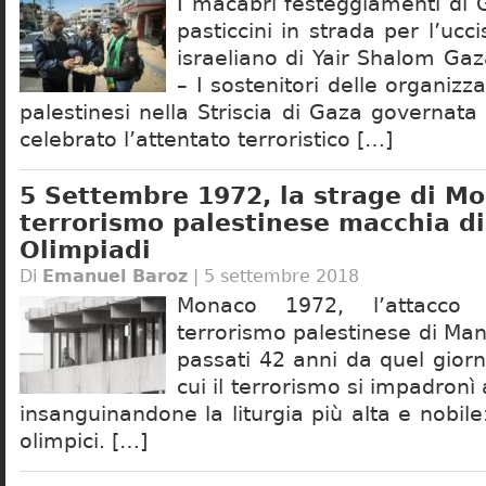
I macabri festeggiamenti di 
pasticcini in strada per l’ucc
israeliano di Yair Shalom Ga
– I sostenitori delle organizza
palestinesi nella Striscia di Gaza governa
celebrato l’attentato terroristico […]
5 Settembre 1972, la strage di Mo
terrorismo palestinese macchia di
Olimpiadi
Di
Emanuel Baroz
| 5 settembre 2018
Monaco 1972, l’attacco 
terrorismo palestinese di Ma
passati 42 anni da quel gior
cui il terrorismo si impadronì
insanguinandone la liturgia più alta e nobile:
olimpici. […]