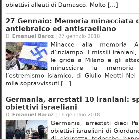
obiettivi alleati di Damasco. Molto […]
27 Gennaio: Memoria minacciata d
antiebraico ed antisraeliano
Di
Emanuel Baroz
| 27 gennaio 2018
Minacce alla memoria Al
d’inciampo. I missili iraniani,
le grida a Milano e gli atta
minacciare la memori
l’estremismo islamico. di Giulio Meotti Ne
mila sopravvissuti […]
Germania, arrestati 10 iraniani: 
obiettivi israeliani
Di
Emanuel Baroz
| 16 gennaio 2018
Germania, arrestati dieci P
obiettivi israeliani di Giorda
di sicurezza tedesche hanno