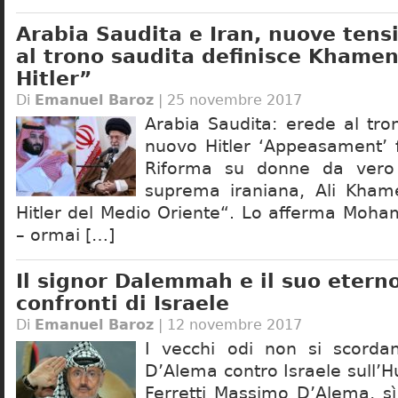
Arabia Saudita e Iran, nuove tensi
al trono saudita definisce Khamen
Hitler”
Di
Emanuel Baroz
| 25 novembre 2017
Arabia Saudita: erede al tro
nuovo Hitler ‘Appeasament’ 
Riforma su donne da vero
suprema iraniana, Ali Khame
Hitler del Medio Oriente“. Lo afferma Mo
– ormai […]
Il signor Dalemmah e il suo eterno
confronti di Israele
Di
Emanuel Baroz
| 12 novembre 2017
I vecchi odi non si scord
D’Alema contro Israele sull’H
Ferretti Massimo D’Alema, sì 