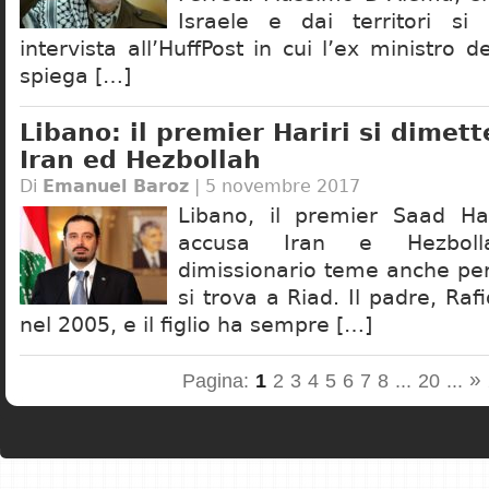
Israele e dai territori s
intervista all’HuffPost in cui l’ex ministro de
spiega […]
Libano: il premier Hariri si dimet
Iran ed Hezbollah
Di
Emanuel Baroz
| 5 novembre 2017
Libano, il premier Saad Har
accusa Iran e Hezboll
dimissionario teme anche per
si trova a Riad. Il padre, Rafi
nel 2005, e il figlio ha sempre […]
»
Pagina:
1
2
3
4
5
6
7
8
...
20
...