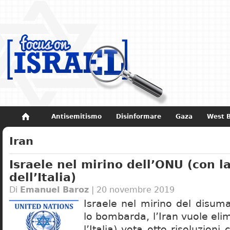
Antisemitismo
Disinformare
Gaza
West 
Non dimenticare
Storia di Israele
Iran
Israele nel mirino dell’ONU (con l
dell’Italia)
Di
Emanuel Baroz
| 20 novembre 2019
Israele nel mirino del disuma
lo bombarda, l’Iran vuole elim
l’Italia) vota otto risoluzioni 