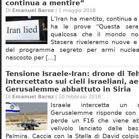
continua a mentire”
Di
Emanuel Baroz
| 1 maggio 2018
L’Iran ha mentito, continua a
ha le prove “Questa ser
qualcosa che il mondo no
Stasera riveleremo nuove e 
del programma segreto per armi nuclear
nascosto per […]
Tensione Israele-Iran: drone di Te
intercettato sui cieli israeliani, a
Gerusalemme abbattuto in Siria
Di
Emanuel Baroz
| 10 febbraio 2018
Israele intercetta un d
Gerusalemme risponde con r
perde un F16 che viene abb
velivolo lanciato dalle ba
Palmira. Caccia con la Stella di David colpi