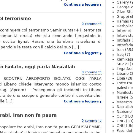
Gallery
(
Continua a leggere
George W
Gilad Sha
Gruppi eb
ol terrorismo
Hamas
(
0 commenti
Hezbolla
continuerà col terrorismo Samir Kuntar è il terrorista
Internet
 comunità drusa) che sta scontando l’ergastolo in
Intervist
Intifada
(
r ucciso Eynat Haran, una bambina israeliana di
Intrafada
pendole la testa con il calcio del suo […]
Iran
(354
Continua a leggere
Iraq
(7)
Kamikaze
Suicidi
(
o isolato, oggi parla Nasrallah
Lega Ara
0 commenti
Libano
(
I SCONTRI: AEROPORTO ISOLATO, OGGI PARLA
Libia
(28
Lotte tra
 Libano chiede intervento mondo islamico contro
palestine
mag. (Apcom) – Proseguono gli incidenti in Libano
Manifesta
durante uno sciopero generale contro il carovita che,
Israele
(5
lle […]
Continua a leggere
Massimo
Nasrallah
Nazismo
arabi, Iran non fa paura
OLP (PLO
0 commenti
ONG
(33
ONU (UN
’ popolare tra arabi, Iran non fa paura GERUSALEMME,
Paesi de
Nasrallah e’ il leader piu’ popolare nel mondo arabo.