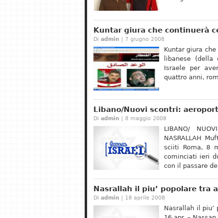
Kuntar giura che continuerà c
Di
admin
| 7 giugno 2008
Kuntar giura che 
libanese (della
Israele per ave
quattro anni, rom
Libano/Nuovi scontri: aeroport
Di
admin
| 8 maggio 2008
LIBANO/ NUOV
NASRALLAH Mufti
sciiti Roma, 8 
cominciati ieri 
con il passare de
Nasrallah il piu’ popolare tra 
Di
admin
| 18 aprile 2008
Nasrallah il piu
16 apr. – Nassan 