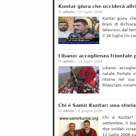
Kuntar giura che ucciderà altri
Di
admin
| 25 luglio 2008
Kuntar giura che
brani di dichiar
televisivi dal te
il 16 luglio (in 
Libano: accoglienza trionfale 
Di
admin
| 18 luglio 2008
Libano: accogli
natale Portato 
ritorno nel suo
Rilasciato insiem
Chi è Samir Kuntar: una stori
Di
admin
| 8 giugno 2008
Chi è Kuntar? 
settembre, il le
due soldati isra
12 luglio 2006 su