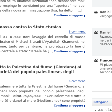
nto sciita libanese Hezbollah “non riconoscerà mai”
to respinge le condizioni per una “apertura” nei suoi
te della nuova amministrazione Usa, ha detto il […]
Daniel
Continua a leggere
vergogn
 massa contro lo Stato ebraico
6 commenti
Daniel
l 03-10-2008 Iran: lavaggio del cervello di massa
Pazzesc
ne parli
ebraico di Michael Sfaradi L’Ayatollah Khamenei, nel
dall'acc
ne, tanto per cambiare, ha profetizzato la fine di
e centrale è stata: “Israele ha […]
Continua a leggere
France
Mi piac
ta la Palestina dal fiume (Giordano) al
una sola
rietà del popolo palestinese, degli
seconda
6 commenti
salemme e tutta la Palestina dal fiume (Giordano) al
neo) sono proprietà del popolo palestinese, degli
lmani” Beirut, 29/09/2008 – “Gerusalemme e tutta la
ume (Giordano) al mare (Mediterraneo) sono proprietà
Categorie
Continua a leggere
A.N.P.
(3