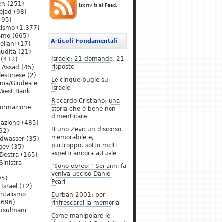
en
(251)
Iscriviti al Feed.
ejad
(98)
(95)
tismo
(1.377)
ismo
(665)
Articoli Fondamentali
eliani
(17)
audita
(21)
Israele: 21 domande, 21
(412)
risposte
l Assad
(45)
lestinese
(2)
Le cinque bugie su
ania/Giudea e
Israele
West Bank
Riccardo Cristiano: una
formazione
storia che è bene non
dimenticare
mazione
(485)
Bruno Zevi: un discorso
62)
memorabile e,
ldwasser
(35)
purtroppo, sotto molti
gev
(35)
aspetti ancora attuale
Destra
(165)
Sinistra
"Sono ebreo!" Sei anni fa
veniva ucciso Daniel
95)
Pearl
Israel
(12)
ntalismo
Durban 2001: per
(696)
rinfrescarci la memoria
Musulmani
Come manipolare le