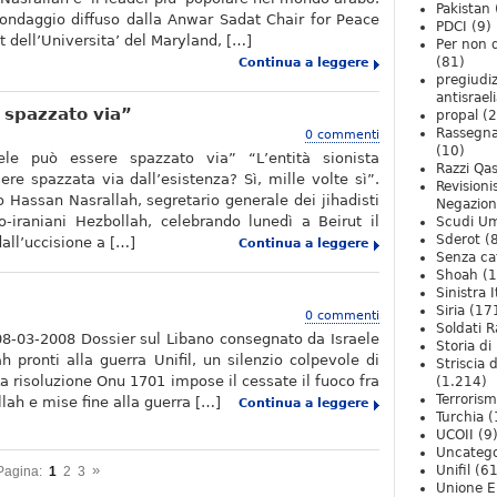
Pakistan
ondaggio diffuso dalla Anwar Sadat Chair for Peace
PDCI
(9)
dell’Universita’ del Maryland, […]
Per non 
(81)
Continua a leggere
pregiudiz
antisrael
 spazzato via”
propal
(2
Rassegn
0 commenti
(10)
aele può essere spazzato via” “L’entità sionista
Razzi Qa
ere spazzata via dall’esistenza? Sì, mille volte sì”.
Revision
 Hassan Nasrallah, segretario generale dei jihadisti
Negazio
ilo-iraniani Hezbollah, celebrando lunedì a Beirut il
Scudi U
Sderot
(8
all’uccisione a […]
Continua a leggere
Senza ca
Shoah
(1
Sinistra I
Siria
(17
0 commenti
Soldati R
08-03-2008 Dossier sul Libano consegnato da Israele
Storia di 
h pronti alla guerra Unifil, un silenzio colpevole di
Striscia 
a risoluzione Onu 1701 impose il cessate il fuoco fra
(1.214)
Terroris
lah e mise fine alla guerra […]
Continua a leggere
Turchia
(
UCOII
(9
Uncatego
»
Unifil
(61
Pagina:
1
2
3
Unione E