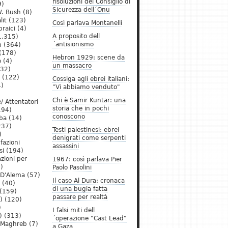
risoluzioni del Consiglio di
9)
Sicurezza dell´Onu
. Bush
(8)
lit
(123)
Così parlava Montanelli
raici
(4)
A proposito dell
1.315)
´antisionismo
h
(364)
(178)
Hebron 1929: scene da
e
(4)
un massacro
32)
(122)
Cossiga agli ebrei italiani:
)
"Vi abbiamo venduto"
Chi è Samir Kuntar: una
/ Attentatori
storia che in pochi
194)
conoscono
ba
(14)
237)
Testi palestinesi: ebrei
)
denigrati come serpenti
 fazioni
assassini
si
(194)
zioni per
1967: così parlava Pier
)
Paolo Pasolini
 D'Alema
(57)
Il caso Al Dura: cronaca
(40)
di una bugia fatta
(159)
passare per realtà
)
(120)
)
I falsi miti dell
)
(313)
´operazione "Cast Lead"
l Maghreb
(7)
a Gaza