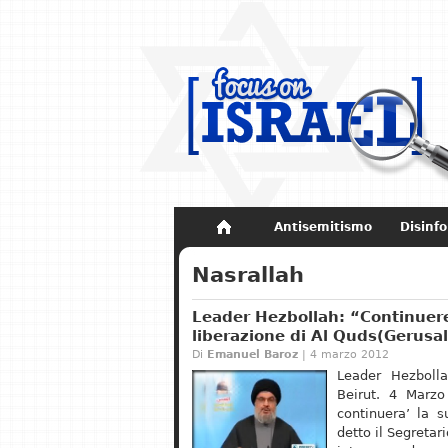
Antisemitismo
Disinf
Non dimenticare
Storia di Israel
Nasrallah
Leader Hezbollah: “Continuerem
liberazione di Al Quds(Gerus
Di
Emanuel Baroz
| 4 marzo 2012
Leader Hezbolla
Beirut. 4 Marzo
continuera’ la s
detto il Segreta