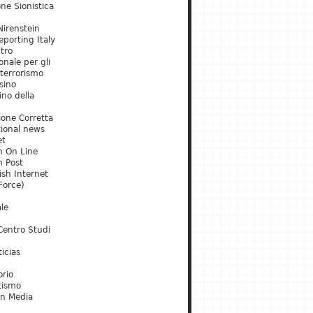
ne Sionistica
irenstein
porting Italy
tro
onale per gli
 terrorismo
sino
ino della
ione Corretta
tional news
et
m On Line
m Post
ish Internet
Force)
le
Centro Studi
icias
orio
tismo
an Media