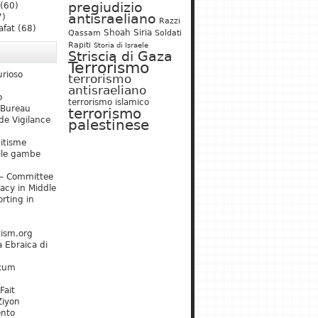
pregiudizio
(60)
antisraeliano
7)
Razzi
afat
(68)
Shoah
Siria
Qassam
Soldati
Rapiti
Storia di Israele
Striscia di Gaza
Terrorismo
urioso
terrorismo
antisraeliano
o
terrorismo islamico
 Bureau
terrorismo
de Vigilance
palestinese
mitisme
lle gambe
– Committee
acy in Middle
rting in
tism.org
 Ebraica di
kum
Fait
Ziyon
ento