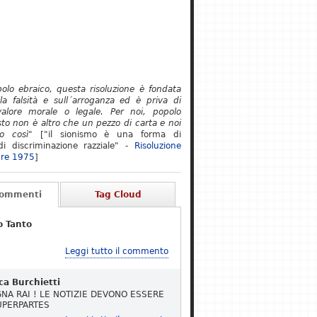
polo ebraico, questa risoluzione è fondata
lla falsità e sull´arroganza ed è priva di
alore morale o legale. Per noi, popolo
to non è altro che un pezzo di carta e noi
o così"
["il sionismo è una forma di
i discriminazione razziale" -
Risoluzione
re 1975
]
Commenti
Tag Cloud
o Tanto
Leggi tutto il commento
ca Burchietti
NA RAI ! LE NOTIZIE DEVONO ESSERE
UPERPARTES