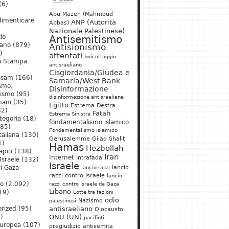
(6)
Abu Mazen (Mahmoud
dimenticare
ANP (Autorità
Abbas)
Nazionale Palestinese)
io
Antisemitismo
iano
(879)
Antisionismo
)
attentati
boicottaggio
a Stampa
antisraeliano
Cisgiordania/Giudea e
ssam
(166)
Samaria/West Bank
ismo,
Disinformazione
nismo
(95)
disinformazione antisraeliana
mani
(35)
Egitto
Estrema Destra
2)
Fatah
Estrema Sinistra
tegoria
(18)
fondamentalismo islamico
85)
Fondamentalismo islamico
taliana
(130)
Gerusalemme
Gilad Shalit
1)
Hamas
Hezbollah
apiti
(138)
Iran
Internet
Intrafada
Israele
(132)
Israele
lancio
di Gaza
lancio razzi
razzi contro Israele
lancio
mo
(2.092)
razzi contro Israele da Gaza
Libano
19)
Lotte tra fazioni
odio
)
Nazismo
palestinesi
rized
(95)
antisraeliano
Olocausto
)
ONU (UN)
pacifinti
uropea
(107)
pregiudizio antisemita