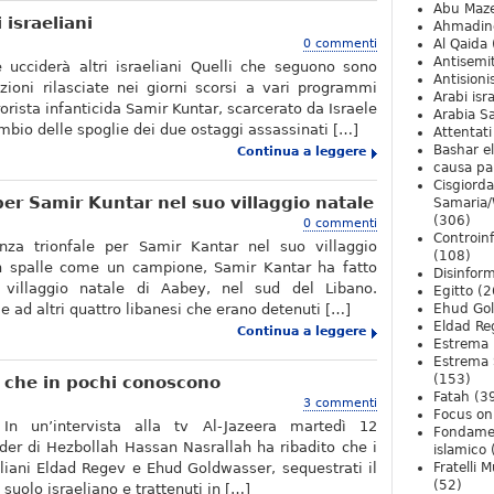
Abu Maz
 israeliani
Ahmadin
0 commenti
Al Qaida
Antisemi
 ucciderà altri israeliani Quelli che seguono sono
Antision
azioni rilasciate nei giorni scorsi a vari programmi
Arabi isra
rrorista infanticida Samir Kuntar, scarcerato da Israele
Arabia S
cambio delle spoglie dei due ostaggi assassinati […]
Attentati
Bashar e
Continua a leggere
causa pa
Cisgiord
per Samir Kuntar nel suo villaggio natale
Samaria/
(306)
0 commenti
Controin
enza trionfale per Samir Kantar nel suo villaggio
(108)
in spalle come un campione, Samir Kantar ha fatto
Disinfor
 villaggio natale di Aabey, nel sud del Libano.
Egitto
(2
e ad altri quattro libanesi che erano detenuti […]
Ehud Go
Eldad Re
Continua a leggere
Estrema 
Estrema 
(153)
a che in pochi conoscono
Fatah
(3
3 commenti
Focus on 
In un’intervista alla tv Al-Jazeera martedì 12
Fondame
ader di Hezbollah Hassan Nasrallah ha ribadito che i
islamico
eliani Eldad Regev e Ehud Goldwasser, sequestrati il
Fratelli 
(52)
 suolo israeliano e trattenuti in […]