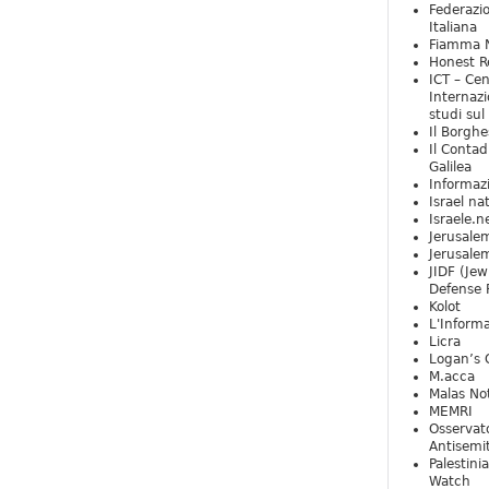
Federazio
Italiana
Fiamma N
Honest Re
ICT – Cen
Internazi
studi sul
Il Borghe
Il Contad
Galilea
Informaz
Israel na
Israele.n
Jerusale
Jerusale
JIDF (Jew
Defense 
Kolot
L'Informa
Licra
Logan’s 
M.acca
Malas Not
MEMRI
Osservat
Antisemi
Palestini
Watch