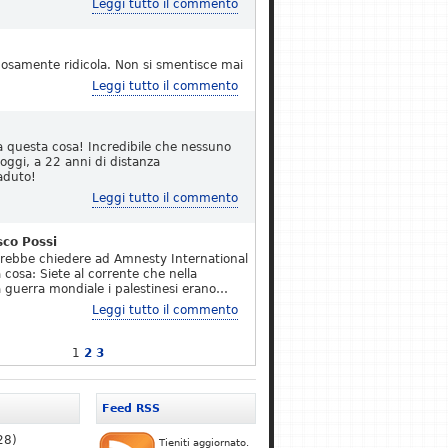
Leggi tutto il commento
osamente ridicola. Non si smentisce mai
Leggi tutto il commento
a questa cosa! Incredibile che nessuno
 oggi, a 22 anni di distanza
aduto!
Leggi tutto il commento
sco Possi
erebbe chiedere ad Amnesty International
 cosa: Siete al corrente che nella
 guerra mondiale i palestinesi erano…
Leggi tutto il commento
1
2
3
Feed RSS
28)
Tieniti aggiornato.