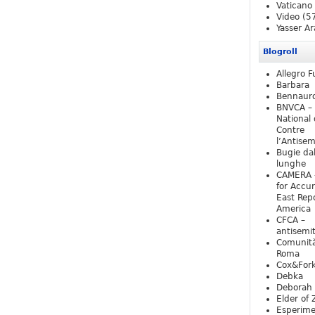
Vaticano
Video
(5
Yasser Ar
Blogroll
Allegro F
Barbara
Bennaur
BNVCA –
National 
Contre
l’Antise
Bugie da
lunghe
CAMERA 
for Accur
East Repo
America
CFCA –
antisemi
Comunità
Roma
Cox&For
Debka
Deborah 
Elder of 
Esperim