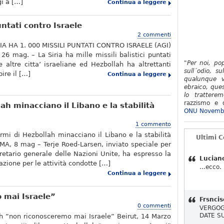
i a […]
Continua a leggere
ntati contro Israele
2 commenti
RIA HA 1. 000 MISSILI PUNTATI CONTRO ISRAELE (AGI)
6 mag. – La Siria ha mille missili balistici puntati
"Per noi, po
e altre citta’ israeliane ed Hezbollah ha altrettanti
sull´odio, su
pire il […]
Continua a leggere
qualunque v
ebraico, ques
lo tratterem
razzismo e d
ah minacciano il Libano e la stabilità
ONU Novemb
1 commento
armi di Hezbollah minacciano il Libano e la stabilità
Ultimi 
MA, 8 mag – Terje Roed-Larsen, inviato speciale per
gretario generale delle Nazioni Unite, ha espresso la
Lucian
zione per le attività condotte […]
...ecco.
Continua a leggere
 mai Israele”
Frsncis
0 commenti
VERGOG
DATE S
h ”non riconosceremo mai Israele” Beirut, 14 Marzo