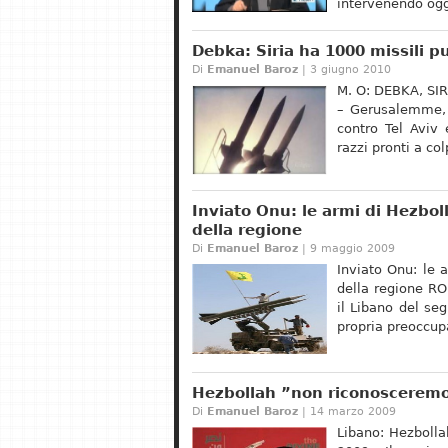
intervenendo ogg
Debka: Siria ha 1000 missili pu
Di
Emanuel Baroz
| 3 giugno 2010
M. O: DEBKA, SI
– Gerusalemme, 2
contro Tel Aviv 
razzi pronti a col
Inviato Onu: le armi di Hezboll
della regione
Di
Emanuel Baroz
| 9 maggio 2009
Inviato Onu: le 
della regione RO
il Libano del se
propria preoccupa
Hezbollah ”non riconosceremo
Di
Emanuel Baroz
| 14 marzo 2009
Libano: Hezbolla