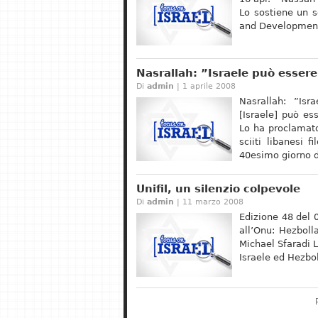
Lo sostiene un s
and Development 
Nasrallah: ”Israele può essere
Di
admin
| 1 aprile 2008
Nasrallah: ”Isr
[Israele] può ess
Lo ha proclamato
sciiti libanesi f
40esimo giorno d
Unifil, un silenzio colpevole
Di
admin
| 11 marzo 2008
Edizione 48 del 
all’Onu: Hezbolla
Michael Sfaradi L
Israele ed Hezbol