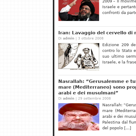
2009 – Il movime
Israele e pertan
confronti da par
Iran: Lavaggio del cervello di
Di
admin
| 3 ottobre 2008
Edizione 209 de
contro lo Stato 
suo ultimo sermo
Israele, e la fras
Nasrallah: “Gerusalemme e tut
mare (Mediterraneo) sono prop
arabi e dei musulmani”
Di
admin
| 29 settembre 2008
Nasrallah: “Geru
mare (Mediterra
arabi e dei musu
Palestina dal fi
del popolo […]