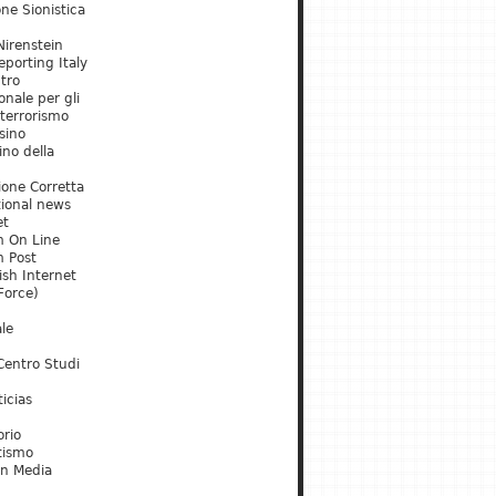
ne Sionistica
irenstein
porting Italy
tro
onale per gli
 terrorismo
sino
ino della
ione Corretta
tional news
et
m On Line
m Post
ish Internet
Force)
le
Centro Studi
icias
orio
tismo
an Media