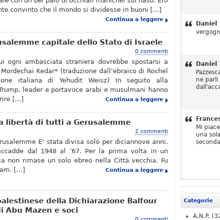
le con un bel paio di occhiali manichei sul naso. Ero
te convinto che il mondo si dividesse in buoni […]
Continua a leggere
Daniel
vergogn
salemme capitale dello Stato di Israele
0 commenti
ui ogni ambasciata straniera dovrebbe spostarsi a
Daniel
ordechai Kedar* (traduzione dall’ebraico di Rochel
Pazzesc
ne parli
ione italiana di Yehudit Weisz) In seguito alla
dall'acc
 Trump, leader e portavoce arabi e musulmani hanno
rire […]
Continua a leggere
France
la libertà di tutti a Gerusalemme
Mi piac
2 commenti
una sola
usalemme E’ stata divisa solo per diciannove anni.
seconda
ccadde dal 1948 al ’67. Per la prima volta in un
ria non rimase un solo ebreo nella Città vecchia. Fu
eram. […]
Continua a leggere
alestinese della Dichiarazione Balfour
Categorie
di Abu Mazen e soci
A.N.P.
(3
0 commenti