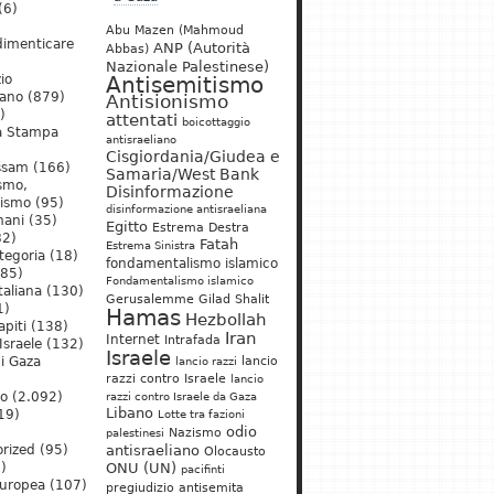
(6)
Abu Mazen (Mahmoud
dimenticare
ANP (Autorità
Abbas)
Nazionale Palestinese)
io
Antisemitismo
iano
(879)
Antisionismo
)
attentati
boicottaggio
a Stampa
antisraeliano
Cisgiordania/Giudea e
ssam
(166)
Samaria/West Bank
ismo,
Disinformazione
nismo
(95)
disinformazione antisraeliana
mani
(35)
Egitto
Estrema Destra
2)
Fatah
Estrema Sinistra
tegoria
(18)
fondamentalismo islamico
85)
Fondamentalismo islamico
taliana
(130)
Gerusalemme
Gilad Shalit
1)
Hamas
Hezbollah
apiti
(138)
Iran
Internet
Intrafada
Israele
(132)
Israele
lancio
di Gaza
lancio razzi
razzi contro Israele
lancio
mo
(2.092)
razzi contro Israele da Gaza
Libano
19)
Lotte tra fazioni
odio
)
Nazismo
palestinesi
rized
(95)
antisraeliano
Olocausto
)
ONU (UN)
pacifinti
uropea
(107)
pregiudizio antisemita