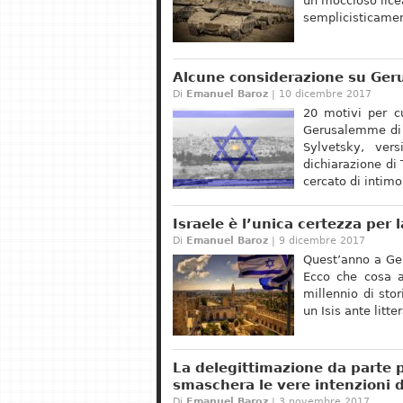
un moccioso licea
semplicisticamen
Alcune considerazione su Geru
Di
Emanuel Baroz
| 10 dicembre 2017
20 motivi per c
Gerusalemme di M
Sylvetsky, vers
dichiarazione di
cercato di intimo
Israele è l’unica certezza per 
Di
Emanuel Baroz
| 9 dicembre 2017
Quest’anno a Ger
Ecco che cosa a
millennio di sto
un Isis ante litt
La delegittimazione da parte p
smaschera le vere intenzioni 
Di
Emanuel Baroz
| 3 novembre 2017