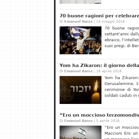
70 buone ragioni per celebrare
Di
Emanuel Baroz
| 14 maggio 2018
70 buone ragion
settant’anni dal
ebraico, l’intell
suoi pregi. di Be
Yom ha Zikaron: il giorno della 
Di
Emanuel Baroz
| 18 aprile 2018
Yom ha Zikaron: 
Gerusalemme, 18 
cerimonie di Yo
soldati caduti in
“Ero un moccioso terzomondist
Di
Emanuel Baroz
| 5 aprile 2018
“Ero un moccios
Maccioni Ero un