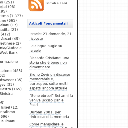
en
(251)
Iscriviti al Feed.
ejad
(98)
(95)
tismo
(1.377)
ismo
(665)
Articoli Fondamentali
eliani
(17)
audita
(21)
Israele: 21 domande, 21
(412)
risposte
l Assad
(45)
lestinese
(2)
Le cinque bugie su
ania/Giudea e
Israele
West Bank
Riccardo Cristiano: una
formazione
storia che è bene non
dimenticare
mazione
(485)
Bruno Zevi: un discorso
62)
memorabile e,
ldwasser
(35)
purtroppo, sotto molti
gev
(35)
aspetti ancora attuale
Destra
(165)
Sinistra
"Sono ebreo!" Sei anni fa
veniva ucciso Daniel
95)
Pearl
Israel
(12)
ntalismo
Durban 2001: per
(696)
rinfrescarci la memoria
Musulmani
Come manipolare le