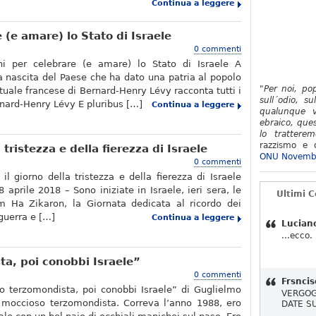
Continua a leggere
 (e amare) lo Stato di Israele
0 commenti
i per celebrare (e amare) lo Stato di Israele A
la nascita del Paese che ha dato una patria al popolo
"Per noi, po
ettuale francese di Bernard-Henry Lévy racconta tutti i
sull´odio, su
rnard-Henry Lévy E pluribus […]
Continua a leggere
qualunque v
ebraico, ques
lo tratterem
razzismo e d
tristezza e della fierezza di Israele
ONU Novemb
0 commenti
il giorno della tristezza e della fierezza di Israele
aprile 2018 – Sono iniziate in Israele, ieri sera, le
Ultimi 
m Ha Zikaron, la Giornata dedicata al ricordo dei
 guerra e […]
Continua a leggere
Lucian
...ecco.
a, poi conobbi Israele”
0 commenti
Frsncis
o terzomondista, poi conobbi Israele” di Guglielmo
VERGOG
 moccioso terzomondista. Correva l’anno 1988, ero
DATE S