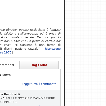
polo ebraico, questa risoluzione è fondata
lla falsità e sull´arroganza ed è priva di
alore morale o legale. Per noi, popolo
to non è altro che un pezzo di carta e noi
o così"
["il sionismo è una forma di
i discriminazione razziale" -
Risoluzione
re 1975
]
Commenti
Tag Cloud
o Tanto
Leggi tutto il commento
ca Burchietti
NA RAI ! LE NOTIZIE DEVONO ESSERE
UPERPARTES