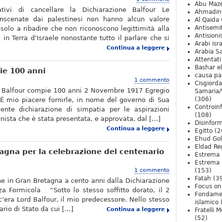
Abu Maz
tativi di cancellare la Dichiarazione Balfour Le
Ahmadin
inscenate dai palestinesi non hanno alcun valore
Al Qaida
Antisemi
 solo a ribadire che non riconoscono legittimità alla
Antision
in Terra d’Israele nonostante tutto il parlare che si
Arabi isra
Continua a leggere
Arabia S
Attentati
Bashar e
ie 100 anni
causa pa
1 commento
Cisgiord
e Balfour compie 100 anni 2 Novembre 1917 Egregio
Samaria/
(306)
 È mio piacere fornirle, in nome del governo di Sua
Controin
ente dichiarazione di simpatia per le aspirazioni
(108)
nista che è stata presentata, e approvata, dal […]
Disinfor
Continua a leggere
Egitto
(2
Ehud Go
Eldad Re
agna per la celebrazione del centenario
Estrema 
Estrema 
1 commento
(153)
Fatah
(3
he in Gran Bretagna a cento anni dalla Dichiarazione
Focus on 
za Formicola “Sotto lo stesso soffitto dorato, il 2
Fondame
era Lord Balfour, il mio predecessore. Nello stesso
islamico
ario di Stato da cui […]
Continua a leggere
Fratelli 
(52)