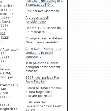
risoluzioni del Consiglio di
9)
Sicurezza dell´Onu
. Bush
(8)
lit
(123)
Così parlava Montanelli
raici
(4)
A proposito dell
1.315)
´antisionismo
h
(364)
(178)
Hebron 1929: scene da
e
(4)
un massacro
32)
(122)
Cossiga agli ebrei italiani:
)
"Vi abbiamo venduto"
Chi è Samir Kuntar: una
/ Attentatori
storia che in pochi
194)
conoscono
ba
(14)
237)
Testi palestinesi: ebrei
)
denigrati come serpenti
 fazioni
assassini
si
(194)
zioni per
1967: così parlava Pier
)
Paolo Pasolini
 D'Alema
(57)
Il caso Al Dura: cronaca
(40)
di una bugia fatta
(159)
passare per realtà
)
(120)
)
I falsi miti dell
)
(313)
´operazione "Cast Lead"
l Maghreb
(7)
a Gaza