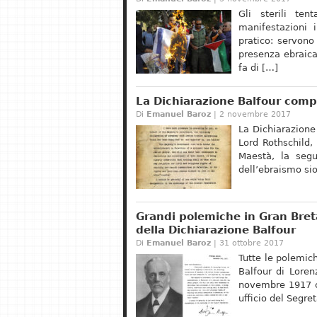
Gli sterili ten
manifestazioni 
pratico: servono
presenza ebraica 
fa di […]
La Dichiarazione Balfour comp
Di
Emanuel Baroz
| 2 novembre 2017
La Dichiarazion
Lord Rothschild,
Maestà, la segu
dell’ebraismo sio
Grandi polemiche in Gran Bret
della Dichiarazione Balfour
Di
Emanuel Baroz
| 31 ottobre 2017
Tutte le polemic
Balfour di Loren
novembre 1917 c’
ufficio del Segret