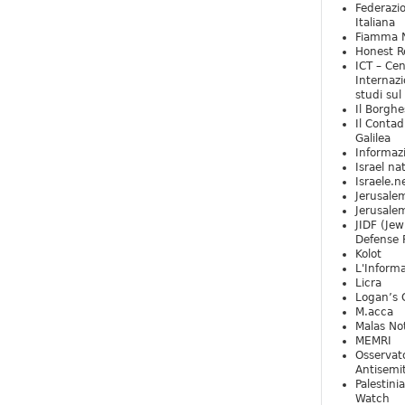
Federazio
Italiana
Fiamma N
Honest Re
ICT – Cen
Internazi
studi sul
Il Borghe
Il Contad
Galilea
Informaz
Israel na
Israele.n
Jerusale
Jerusale
JIDF (Jew
Defense 
Kolot
L'Informa
Licra
Logan’s 
M.acca
Malas Not
MEMRI
Osservat
Antisemi
Palestini
Watch