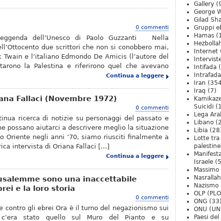
Gallery
(
George W
Gilad Sha
0 commenti
Gruppi eb
Hamas
(
a leggenda dell’Unesco di Paolo Guzzanti Nella
Hezbolla
l’Ottocento due scrittori che non si conobbero mai,
Internet
 Twain e l’italiano Edmondo De Amicis (l’autore del
Intervist
itarono la Palestina e riferirono quel che avevano
Intifada
(
Intrafada
Continua a leggere
Iran
(354
Iraq
(7)
riana Fallaci (Novembre 1972)
Kamikaze
Suicidi
(
0 commenti
Lega Ara
tinua ricerca di notizie su personaggi del passato e
Libano
(
 che possano aiutarci a descrivere meglio la situazione
Libia
(28
o Oriente negli anni ’70, siamo riusciti finalmente a
Lotte tra
ica intervista di Oriana Fallaci […]
palestine
Manifesta
Continua a leggere
Israele
(5
Massimo
Nasrallah
rusalemme sono una inaccettabile
Nazismo
rei e la loro storia
OLP (PLO
0 commenti
ONG
(33
e contro gli ebrei Ora è il turno del negazionismo sui
ONU (UN
 c’era stato quello sul Muro del Pianto e su
Paesi de