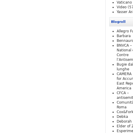
Vaticano
Video
(5
Yasser Ar
Blogroll
Allegro F
Barbara
Bennaur
BNVCA –
National 
Contre
l’Antise
Bugie da
lunghe
CAMERA 
for Accur
East Repo
America
CFCA –
antisemi
Comunità
Roma
Cox&For
Debka
Deborah 
Elder of 
Esperim