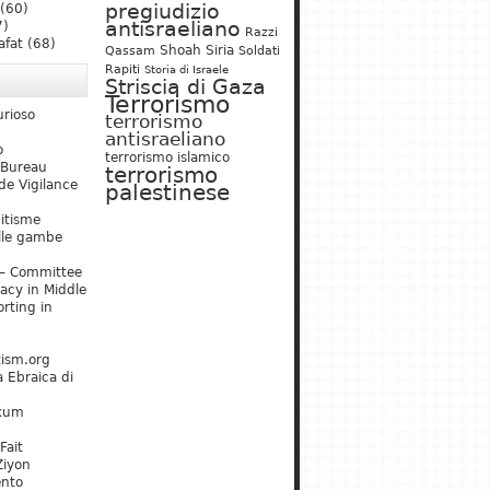
pregiudizio
(60)
antisraeliano
7)
Razzi
afat
(68)
Shoah
Siria
Qassam
Soldati
Rapiti
Storia di Israele
Striscia di Gaza
Terrorismo
urioso
terrorismo
antisraeliano
o
terrorismo islamico
 Bureau
terrorismo
de Vigilance
palestinese
mitisme
lle gambe
– Committee
acy in Middle
rting in
tism.org
 Ebraica di
kum
Fait
Ziyon
ento