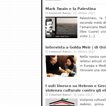
Mark Twain e la Palestina
Di
Emanuel Baroz
| 22 ottobre 2017
Palestinesi, l
seconda metà del
l’americano Mark
libro Cuore) vis
visto: […]
Intervista a Golda Meir | di O
Di
Emanuel Baroz
| 21 ottobre 2017
Nella nostra con
relativi articoli
in Europa e Medi
ritrovare una stor
I voti Unesco su Hebron e Ge
violenza culturale contro gli eb
Di
Emanuel Baroz
| 10 luglio 2017
Violenza cultural
Hebron, prima