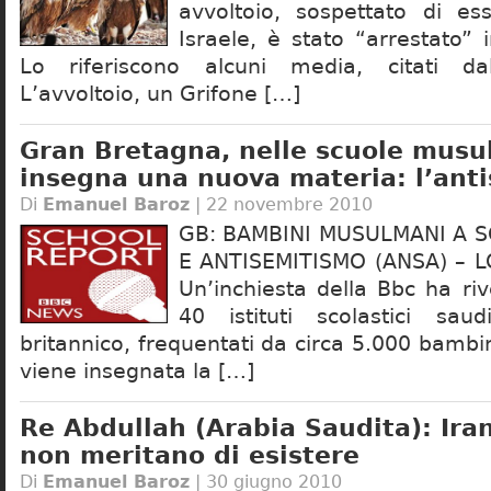
avvoltoio, sospettato di es
Israele, è stato “arrestato” 
Lo riferiscono alcuni media, citati da
L’avvoltoio, un Grifone […]
Gran Bretagna, nelle scuole musu
insegna una nuova materia: l’ant
Di
Emanuel Baroz
| 22 novembre 2010
GB: BAMBINI MUSULMANI A S
E ANTISEMITISMO (ANSA) – 
Un’inchiesta della Bbc ha riv
40 istituti scolastici saudi
britannico, frequentati da circa 5.000 bambi
viene insegnata la […]
Re Abdullah (Arabia Saudita): Iran
non meritano di esistere
Di
Emanuel Baroz
| 30 giugno 2010