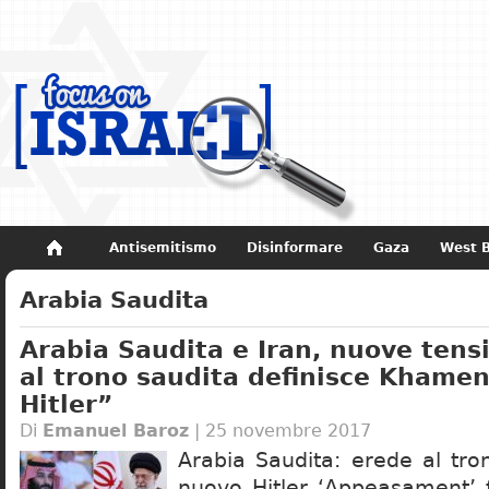
Antisemitismo
Disinformare
Gaza
West 
Non dimenticare
Storia di Israele
Arabia Saudita
Arabia Saudita e Iran, nuove tensi
al trono saudita definisce Khamen
Hitler”
Di
Emanuel Baroz
| 25 novembre 2017
Arabia Saudita: erede al tro
nuovo Hitler ‘Appeasament’ 