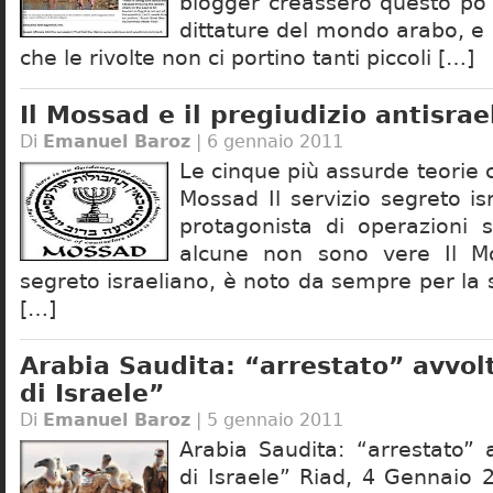
blogger creassero questo po’
dittature del mondo arabo, 
che le rivolte non ci portino tanti piccoli […]
Il Mossad e il pregiudizio antisrae
Di
Emanuel Baroz
| 6 gennaio 2011
Le cinque più assurde teorie c
Mossad Il servizio segreto is
protagonista di operazioni 
alcune non sono vere Il Mos
segreto israeliano, è noto da sempre per la s
[…]
Arabia Saudita: “arrestato” avvolt
di Israele”
Di
Emanuel Baroz
| 5 gennaio 2011
Arabia Saudita: “arrestato” 
di Israele” Riad, 4 Gennaio