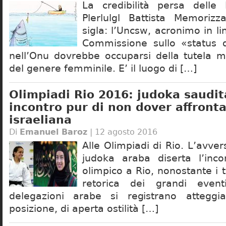
La credibilità persa delle 
Plerlulgl Battista Memoriz
sigla: l’Uncsw, acronimo in li
Commissione sullo «status 
nell’Onu dovrebbe occuparsi della tutela mo
del genere femminile. E’ il luogo di […]
Olimpiadi Rio 2016: judoka saudit
incontro pur di non dover affront
israeliana
Di
Emanuel Baroz
| 12 agosto 2016
Alle Olimpiadi di Rio. L’avver
judoka araba diserta l’inco
olimpico a Rio, nonostante i t
retorica dei grandi even
delegazioni arabe si registrano atteggi
posizione, di aperta ostilità […]