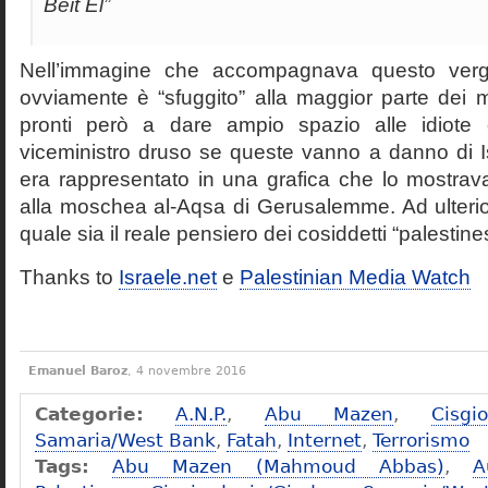
Beit El”
Nell’immagine che accompagnava questo verg
ovviamente è “sfuggito” alla maggior parte de
pronti però a dare ampio spazio alle idiote d
viceministro druso se queste vanno a danno di Is
era rappresentato in una grafica che lo mostrav
alla moschea al-Aqsa di Gerusalemme. Ad ulterio
quale sia il reale pensiero dei cosiddetti “palestine
Thanks to
Israele.net
e
Palestinian Media Watch
Emanuel Baroz
, 4 novembre 2016
Categorie:
A.N.P.
,
Abu Mazen
,
Cisgi
Samaria/West Bank
,
Fatah
,
Internet
,
Terrorismo
Tags:
Abu Mazen (Mahmoud Abbas)
,
A