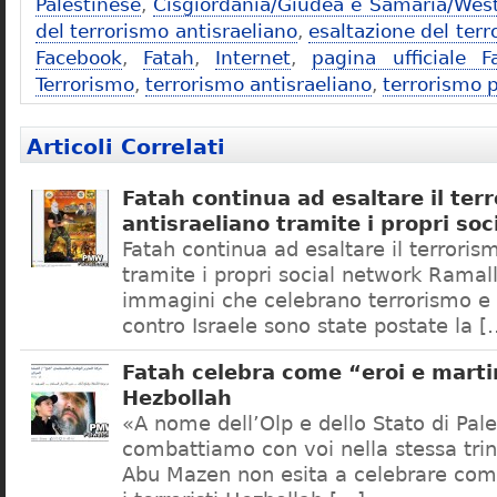
Palestinese
,
Cisgiordania/Giudea e Samaria/Wes
del terrorismo antisraeliano
,
esaltazione del ter
Facebook
,
Fatah
,
Internet
,
pagina ufficiale 
Terrorismo
,
terrorismo antisraeliano
,
terrorismo 
Articoli Correlati
Fatah continua ad esaltare il ter
antisraeliano tramite i propri so
Fatah continua ad esaltare il terroris
tramite i propri social network Rama
immagini che celebrano terrorismo e i 
contro Israele sono state postate la [
Fatah celebra come “eroi e martiri
Hezbollah
«A nome dell’Olp e dello Stato di Pale
combattiamo con voi nella stessa trin
Abu Mazen non esita a celebrare come