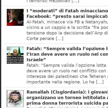
i terroristi Hezbollah […]
I “moderati” di Fatah minaccian
Facebook: “presto sarai impiccat
Al-Fatah, minacce via FB a Netanyahu:
vicino a un cappio e la scritta “fra po
tensione dopo la decisione dell’Anp d
Corte penale […]
Fatah: “Sempre valida l’opzione 
l’Iran deve avere un ruolo nel con
Israele”
Fatah: “Sempre valida l’opzione lotta 
deve avere un ruolo nel conflitto con 
interesse dei palestinesi che Teheran 
importante nella regione. Lo ha […]
Ramallah (Cisgiordania): i giovan
organizzano un torneo intitolato a
prima donna terrorista suicida p