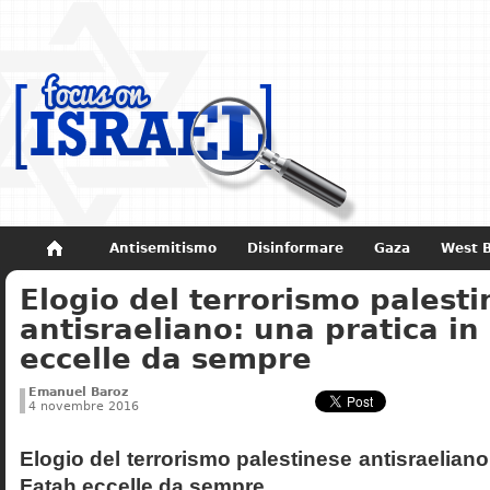
Antisemitismo
Disinformare
Gaza
West 
Elogio del terrorismo palest
Non dimenticare
Storia di Israele
antisraeliano: una pratica in
eccelle da sempre
Emanuel Baroz
4 novembre 2016
Elogio del terrorismo palestinese antisraeliano:
Fatah eccelle da sempre