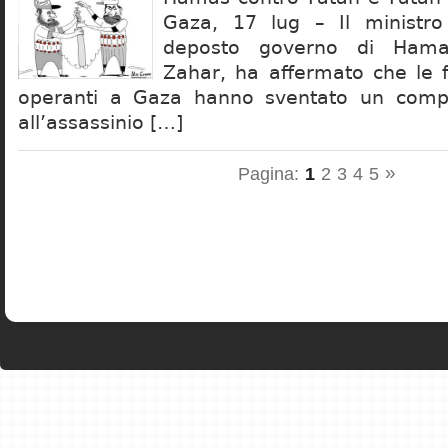
Gaza, 17 lug – Il ministro 
deposto governo di Ham
Zahar, ha affermato che le f
operanti a Gaza hanno sventato un comp
all’assassinio […]
»
Pagina:
1
2
3
4
5