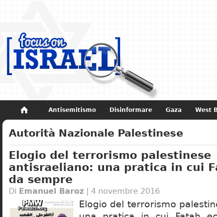
Antisemitismo
Disinformare
Gaza
West 
Non dimenticare
Storia di Israele
Autorità Nazionale Palestinese
Elogio del terrorismo palestinese
antisraeliano: una pratica in cui 
da sempre
Di
Emanuel Baroz
| 4 novembre 2016
Elogio del terrorismo palestin
una pratica in cui Fatah e