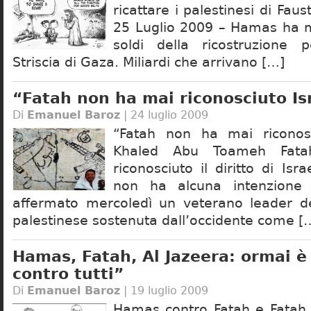
ricattare i palestinesi di Fau
25 Luglio 2009 – Hamas ha m
soldi della ricostruzione p
Striscia di Gaza. Miliardi che arrivano […]
“Fatah non ha mai riconosciuto Is
Di
Emanuel Baroz
| 24 luglio 2009
“Fatah non ha mai riconosc
Khaled Abu Toameh Fat
riconosciuto il diritto di Isr
non ha alcuna intenzione 
affermato mercoledì un veterano leader de
palestinese sostenuta dall’occidente come [
Hamas, Fatah, Al Jazeera: ormai è 
contro tutti”
Di
Emanuel Baroz
| 19 luglio 2009
Hamas contro Fatah e Fatah 