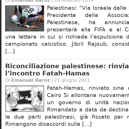
Di
Emanuel Baroz
| 18 febbraio 2014
Palestinesi: “Via Israele dalla 
Presidente della Associaz
Palestinese, ha annunc
presenterà alla FIFA e al C
una lettera in cui si richiede l’espulsione 
campionato calcistico. Jibril Rajoub, consi
[…]
Riconciliazione palestinese: rinvia
l’incontro Fatah-Hamas
Di
Emanuel Baroz
| 21 giugno 2011
Fatah-Hamas, rinviato sine d
Cairo Si allontana nuovament
un governo di unità nazion
Rimandato a data da destinar
le due parti palestinesi, già fissato per 
Rimangono disaccordi sulla […]