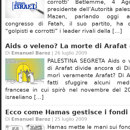
corrotti’ Betlemme, 4 A
presidente dell’Autorità pale
Mazen, parlando oggi 
congresso di Fatah, il suo partito, ha
“golpisti e corrotti” i leader rivali della […]
Aids o veleno? La morte di Arafat
Di
Emanuel Baroz
| 26 luglio 2009
PALESTINA SEGRETA Aids o 
di Arafat divide ancora di D
morì veramente Arafat? Di A
fatti sfuggire alcuni medi
francese in cui spirò nel novembre del 2
israeliano […]
Ecco come Hamas gestisce i fond
Di
Emanuel Baroz
| 25 luglio 2009
Hamas mette le mani sui fond