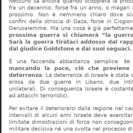
Nessuno sa ancora quando scoppierà la pross
fra un decennio, forse fra un anno, o magari 
prossimo. Non è nemmeno chiaro dove scop
confini della striscia di Gaza, forse in Cisgi
Gerusalemme. Ma una cosa è già perfettame
prossima guerra si chiamerà “la guerra
Sarà la guerra tirataci addosso dal rap
dal giudice Goldstone e dai suoi seguaci.
È una faccenda abbastanza semplice.
In
mancando la pace, ciò che previene 
deterrenza
. La deterrenza di Israele è stat
erosa da due guerre in Libano, due intif
unilaterali. Di conseguenza Israele è costan
ad attacchi terroristici.
Per evitare il deteriorarsi dalla regione nel c
intervalli di alcuni anni Israele deve esercita
limitate dimostrazioni di forza non conseguon
militare decisiva né una svolta nel processo di