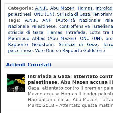
Categorie:
A.N.P.
,
Abu Mazen
,
Hamas
,
Intrafad
palestinesi
,
ONU (UN)
,
Striscia di Gaza
,
Terrorism
Tags:
A.N.P.
,
ANP (Autorità Nazionale Pale
Nazionale Palestinese
,
controffensiva israelian
striscia di Gaza
,
Hamas
,
Intrafada
,
Lotte tra 
Mahmoud Abbas (Abu Mazen)
,
ONU (UN)
,
pr
Rapporto Goldstone
,
Striscia di Gaza
,
Terr
palestinese
,
Voto Onu su Rapporto Goldstone
Articoli Correlati
Intrafada a Gaza: attentato contr
palestinese. Abu Mazen accusa 
Gaza, attentato contro il premier pal
Mazen accusa Hamas Il leader palest
Hamdallah è illeso. Abu Mazen: “atta
Marzo 2018 – Attentato questa mattin