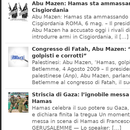
Abu Mazen: Hamas sta ammassan
Cisgiordania
Abu Mazen: Hamas sta ammassando 
Cisgiordania ROMA, 6 mag. – Il presid
Abu Mazen ha accusato oggi i rivali 
introdurre armi in Cisgiordania, il […]
Congresso di Fatah, Abu Mazen:
golpisti e corrotti”
Palestinesi: Abu Mazen, ‘Hamas, golpis
Betlemme, 4 Agosto 2009 – Il presiden
palestinese (Anp), Abu Mazen, parlan
Betlemme al congresso di Fatah, il su
Striscia di Gaza: l’ignobile messa
Hamas
Hamas celebra il suo potere su Gaza, i
e dichiara finita la tregua Un momen
messa in scena di Hamas di Francesco
GERUSALEMME — Lo speaker: […]