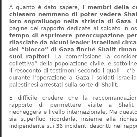
A quanto è dato sapere,
i membri della 
chiesero nemmeno di poter vedere Shali
loro sopralluogo nella striscia di Gaza
. 
pagine del rapporto dedicate al soldato in o
tempo di esprimere preoccupazione per 
rilasciate da alcuni leader israeliani circ
del “blocco” di Gaza finché Shalit riman
suoi rapitori
. La commissione la consider
collettiva” della popolazione civile, e sottolin
il resoconto di testimoni secondo i quali – c’è
durante l’operazione a Gaza i soldati israeli
palestinesi arrestati sulla sorte di Shalit.
È difficile credere che la raccomandazio
rapporto di permettere visite a Shalit
riecheggerà e livello internazionale. Ma quest
sia superfluo ricordarla, insieme alla richie
indipendente sui 36 incidenti descritti nel rapp