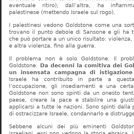
eventuale ritiro); dall’altra, ha infiam
palestinese (mettendo Israele sul rogo).
I palestinesi vedono Goldstone come una sort
trovano il punto debole di Sansone e gli ha tag
che può portare a un unico risultato: violenza,
e altra violenza, fino alla guerra.
Il problema non è solo Goldstone. Il prob
Goldstone.
Da decenni la comitiva dei G
un insensata campagna di istigazione 
Israele ha contribuito in parte a ques
l’occupazione, gli insediamenti e una cert
Goldstone non sono spinti da un onesto tentat
paese, creare la pace e stabilire una giust
applicarsi a tutte le nazioni. Sono spinti dalla
di ostracizzare Israele, condannarlo e distrugge
Sebbene alcuni dei più eminenti Goldsto
israeliani, essi non vedono la storia ebraica, 