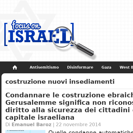
Antisemitismo
Disinformare
Gaza
West 
Non dimenticare
Storia di Israele
costruzione nuovi insediamenti
Condannare le costruzione ebraic
Gerusalemme significa non riconos
diritto alla sicurezza dei cittadini
capitale israeliana
Di
Emanuel Baroz
| 22 novembre 2014
Quelle condanne automatiche 