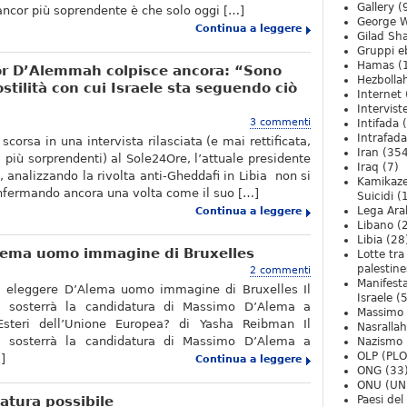
Gallery
(
ancor più soprendente è che solo oggi […]
George W
Continua a leggere
Gilad Sha
Gruppi eb
Hamas
(
nor D’Alemmah colpisce ancora: “Sono
Hezbolla
stilità con cui Israele sta seguendo ciò
Internet
Intervist
3 commenti
Intifada
(
Intrafada
scorsa in una intervista rilasciata (e mai rettificata,
Iran
(354
 più sorprendenti) al Sole24Ore, l’attuale presidente
Iraq
(7)
), analizzando la rivolta anti-Gheddafi in Libia non si
Kamikaze
nfermando ancora una volta come il suo […]
Suicidi
(
Lega Ara
Continua a leggere
Libano
(
Libia
(28
Alema uomo immagine di Bruxelles
Lotte tra
palestine
2 commenti
Manifesta
i eleggere D’Alema uomo immagine di Bruxelles Il
Israele
(5
no sosterrà la candidatura di Massimo D’Alema a
Massimo
Esteri dell’Unione Europea? di Yasha Reibman Il
Nasrallah
no sosterrà la candidatura di Massimo D’Alema a
Nazismo
OLP (PLO
]
Continua a leggere
ONG
(33
ONU (UN
atura possibile
Paesi de