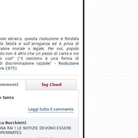
polo ebraico, questa risoluzione è fondata
lla falsità e sull´arroganza ed è priva di
alore morale o legale. Per noi, popolo
to non è altro che un pezzo di carta e noi
o così"
["il sionismo è una forma di
i discriminazione razziale" -
Risoluzione
re 1975
]
Commenti
Tag Cloud
o Tanto
Leggi tutto il commento
ca Burchietti
NA RAI ! LE NOTIZIE DEVONO ESSERE
UPERPARTES