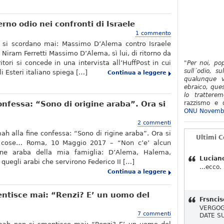
rno odio nei confronti di Israele
1 commento
n si scordano mai: Massimo D’Alema contro Israele
i Niram Ferretti Massimo D’Alema, sì lui, di ritorno da
ritori si concede in una intervista all’HuffPost in cui
"Per noi, po
sull´odio, su
li Esteri italiano spiega […]
Continua a leggere
qualunque v
ebraico, ques
lo tratterem
onfessa: “Sono di origine araba”. Ora si
razzismo e d
ONU Novemb
2 commenti
ah alla fine confessa: “Sono di rigine araba”. Ora si
Ultimi 
 cose… Roma, 10 Maggio 2017 – “Non c’e’ alcun
gine araba della mia famiglia: D’Alema, Halema,
Lucian
quegli arabi che servirono Federico II […]
...ecco.
Continua a leggere
ntisce mai: “Renzi? E’ un uomo del
Frsncis
VERGOG
7 commenti
DATE S