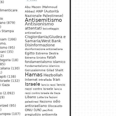
(6)
Abu Mazen (Mahmoud
dimenticare
ANP (Autorità
Abbas)
Nazionale Palestinese)
io
Antisemitismo
iano
(879)
Antisionismo
)
attentati
boicottaggio
a Stampa
antisraeliano
Cisgiordania/Giudea e
ssam
(166)
Samaria/West Bank
ismo,
Disinformazione
nismo
(95)
disinformazione antisraeliana
mani
(35)
Egitto
Estrema Destra
2)
Fatah
Estrema Sinistra
tegoria
(18)
fondamentalismo islamico
85)
Fondamentalismo islamico
taliana
(130)
Gerusalemme
Gilad Shalit
1)
Hamas
Hezbollah
apiti
(138)
Iran
Internet
Intrafada
Israele
(132)
Israele
lancio
di Gaza
lancio razzi
razzi contro Israele
lancio
mo
(2.092)
razzi contro Israele da Gaza
Libano
19)
Lotte tra fazioni
odio
)
Nazismo
palestinesi
rized
(95)
antisraeliano
Olocausto
)
ONU (UN)
pacifinti
uropea
(107)
pregiudizio antisemita