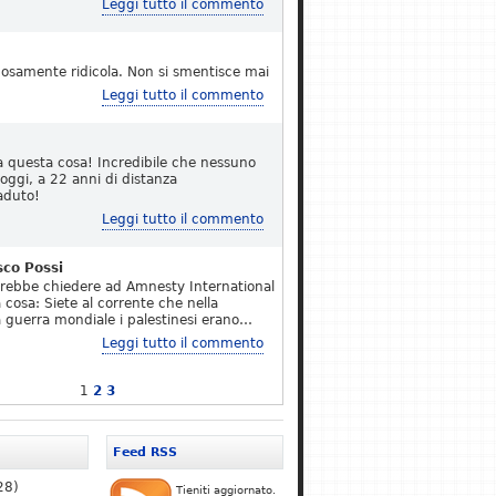
Leggi tutto il commento
osamente ridicola. Non si smentisce mai
Leggi tutto il commento
a questa cosa! Incredibile che nessuno
 oggi, a 22 anni di distanza
aduto!
Leggi tutto il commento
sco Possi
erebbe chiedere ad Amnesty International
 cosa: Siete al corrente che nella
 guerra mondiale i palestinesi erano…
Leggi tutto il commento
1
2
3
Feed RSS
28)
Tieniti aggiornato.