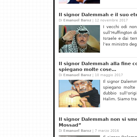
Il signor Dalemmah e il suo ete
Di
Emanuel Baroz
| 12 novembre 2017
I vecchi odi no
sull’Huffington d
Israele e dai ter
l’ex ministro deg
Il signor Dalemmah alla fine c
spiegano molte cose…
Di
Emanuel Baroz
| 10 maggio 2017
Il signor Dalemm
spiegano molte
dubbio sull’ori
Halim. Siamo tra 
Il signor Dalemmah non si sme
Mossad”
Di
Emanuel Baroz
| 7 marzo 2016