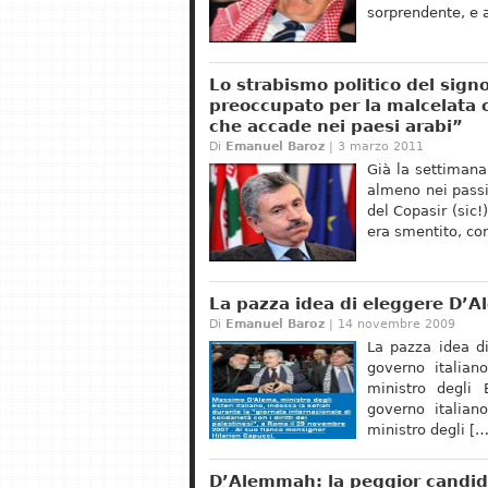
sorprendente, e 
Lo strabismo politico del sig
preoccupato per la malcelata o
che accade nei paesi arabi”
Di
Emanuel Baroz
| 3 marzo 2011
Già la settimana 
almeno nei passi
del Copasir (sic!
era smentito, co
La pazza idea di eleggere D’
Di
Emanuel Baroz
| 14 novembre 2009
La pazza idea d
governo italia
ministro degli 
governo italia
ministro degli […
D’Alemmah: la peggior candid