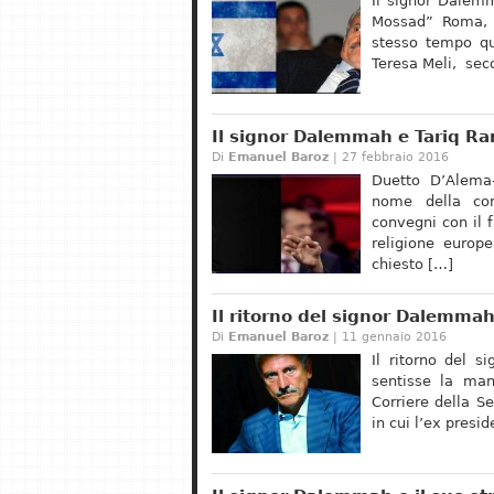
Il signor Dalem
Mossad” Roma, 
stesso tempo qu
Teresa Meli, se
Il signor Dalemmah e Tariq Ra
Di
Emanuel Baroz
| 27 febbraio 2016
Duetto D’Alema-
nome della com
convegni con il 
religione europ
chiesto […]
Il ritorno del signor Dalemma
Di
Emanuel Baroz
| 11 gennaio 2016
Il ritorno del 
sentisse la man
Corriere della S
in cui l’ex pres