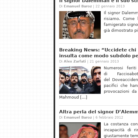
Il signor Dalemmah e il suo s
Di
Emanuel Baroz
| 22 gennaio 2013
Il signor Dalemm
risiamo. Come h
famigerato signo
già dimostrato pi
Breaking News: “Uccidete chi i
insulta come modo subdolo per
Di
Alex Zarfati
| 21 gennaio 2013
Numerosi feriti
di Faccioabo
del Doveacciden
pacifici che ha
provocazioni da 
Mahmoud […]
Altra perla del signor D’Alem
Di
Emanuel Baroz
| 6 febbraio 2012
La costanza con
incapacità di r
giustamente teme