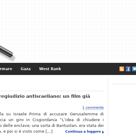
ormare
Gaza
West Bank
e
regiudizio antisraeliano: un film già
1 commento
rla su Israele Prima di accusare Gerusalemme di
ccia un giro in Cisgiordania “L’idea di chiudere i
o delle enclave, una sorta di Bantustan, era stata dei
a, e poi si è visto come […]
Continua a leggere