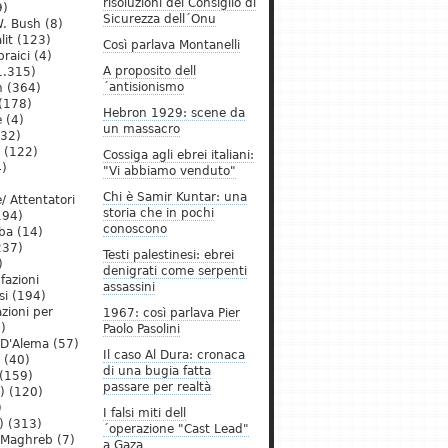
risoluzioni del Consiglio di
9)
Sicurezza dell´Onu
. Bush
(8)
lit
(123)
Così parlava Montanelli
raici
(4)
A proposito dell
1.315)
´antisionismo
h
(364)
(178)
Hebron 1929: scene da
e
(4)
un massacro
32)
(122)
Cossiga agli ebrei italiani:
)
"Vi abbiamo venduto"
Chi è Samir Kuntar: una
/ Attentatori
storia che in pochi
194)
conoscono
ba
(14)
237)
Testi palestinesi: ebrei
)
denigrati come serpenti
 fazioni
assassini
si
(194)
zioni per
1967: così parlava Pier
)
Paolo Pasolini
 D'Alema
(57)
Il caso Al Dura: cronaca
(40)
di una bugia fatta
(159)
passare per realtà
)
(120)
)
I falsi miti dell
)
(313)
´operazione "Cast Lead"
l Maghreb
(7)
a Gaza