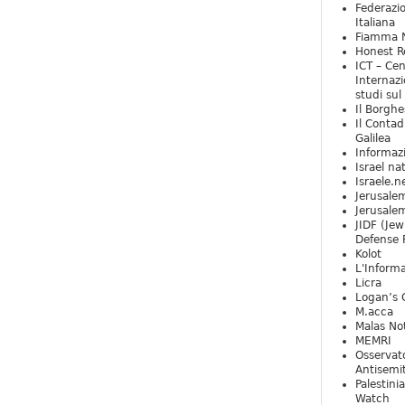
Federazio
Italiana
Fiamma N
Honest Re
ICT – Cen
Internazi
studi sul
Il Borghe
Il Contad
Galilea
Informaz
Israel na
Israele.n
Jerusale
Jerusale
JIDF (Jew
Defense 
Kolot
L'Informa
Licra
Logan’s 
M.acca
Malas Not
MEMRI
Osservat
Antisemi
Palestini
Watch