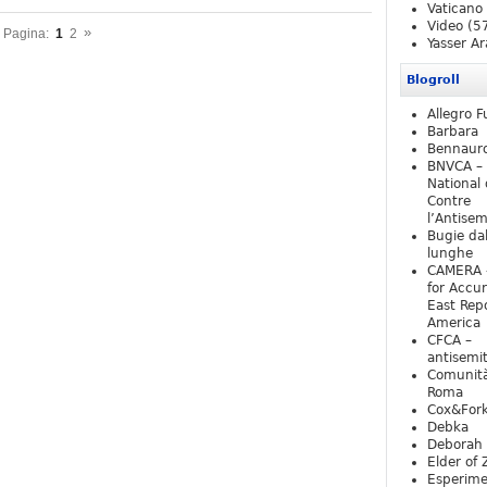
Vaticano
Video
(5
»
Pagina:
1
2
Yasser Ar
Blogroll
Allegro F
Barbara
Bennaur
BNVCA –
National 
Contre
l’Antise
Bugie da
lunghe
CAMERA 
for Accur
East Repo
America
CFCA –
antisemi
Comunità
Roma
Cox&For
Debka
Deborah 
Elder of 
Esperim