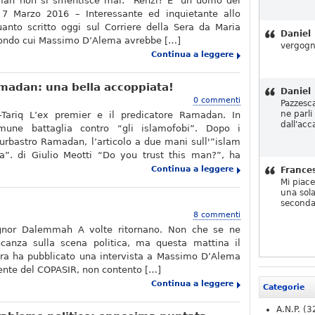
mah non si smentisce mai: “Renzi? E’ un uomo del
7 Marzo 2016 – Interessante ed inquietante allo
anto scritto oggi sul Corriere della Sera da Maria
Daniel
condo cui Massimo D’Alema avrebbe […]
vergogn
Continua a leggere
madan: una bella accoppiata!
Daniel
0 commenti
Pazzesc
ne parli
Tariq L’ex premier e il predicatore Ramadan. In
dall'acc
une battaglia contro “gli islamofobi”. Dopo i
furbastro Ramadan, l’articolo a due mani sull'”islam
ea”. di Giulio Meotti “Do you trust this man?”, ha
Continua a leggere
France
Mi piac
una sola
h
seconda
8 commenti
signor Dalemmah A volte ritornano. Non che se ne
canza sulla scena politica, ma questa mattina il
era ha pubblicato una intervista a Massimo D’Alema
idente del COPASIR, non contento […]
Continua a leggere
Categorie
A.N.P.
(3