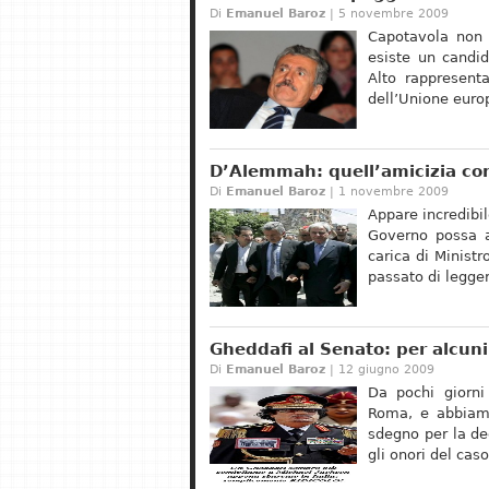
Di
Emanuel Baroz
| 5 novembre 2009
Capotavola non 
esiste un candi
Alto rappresenta
dell’Unione euro
D’Alemmah: quell’amicizia c
Di
Emanuel Baroz
| 1 novembre 2009
Appare incredibi
Governo possa a
carica di Ministr
passato di legger
Gheddafi al Senato: per alcun
Di
Emanuel Baroz
| 12 giugno 2009
Da pochi giorni 
Roma, e abbiamo
sdegno per la dec
gli onori del cas