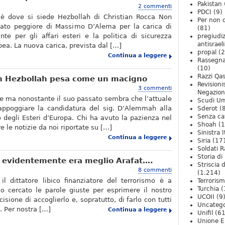
Pakistan
2 commenti
PDCI
(9)
è dove si siede Hezbollah di Christian Rocca Non
Per non 
dato peggiore di Massimo D’Alema per la carica di
(81)
nte per gli affari esteri e la politica di sicurezza
pregiudiz
antisrael
pea. La nuova carica, prevista dal […]
propal
(2
Continua a leggere
Rassegn
(10)
Razzi Qa
on Hezbollah pesa come un macigno
Revision
3 commenti
Negazio
le ma nonostante il suo passato sembra che l’attuale
Scudi U
ppoggiare la candidatura del sig. D’Alemmah alla
Sderot
(8
Senza ca
o degli Esteri d’Europa. Chi ha avuto la pazienza nel
Shoah
(1
e le notizie da noi riportate su […]
Sinistra I
Continua a leggere
Siria
(17
Soldati R
Storia di 
i evidentemente era meglio Arafat….
Striscia 
8 commenti
(1.214)
il dittatore libico finanziatore del terrorismo è a
Terroris
Turchia
(
 cercato le parole giuste per esprimere il nostro
UCOII
(9
isione di accoglierlo e, sopratutto, di farlo con tutti
Uncatego
o. Per nostra […]
Continua a leggere
Unifil
(61
Unione E