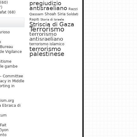
pregiudizio
(60)
antisraeliano
7)
Razzi
afat
(68)
Shoah
Siria
Qassam
Soldati
Rapiti
Storia di Israele
Striscia di Gaza
Terrorismo
urioso
terrorismo
antisraeliano
o
terrorismo islamico
 Bureau
terrorismo
de Vigilance
palestinese
mitisme
lle gambe
– Committee
acy in Middle
rting in
tism.org
 Ebraica di
kum
Fait
Ziyon
ento