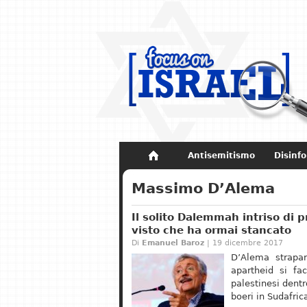
Antisemitismo
Disinf
Non dimenticare
Storia di Israel
Massimo D’Alema
Il solito Dalemmah intriso di p
visto che ha ormai stancato
Di
Emanuel Baroz
| 19 dicembre 2017
D’Alema strapa
apartheid si fa
palestinesi dentr
boeri in Sudafric