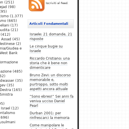
en
(251)
Iscriviti al Feed.
ejad
(98)
(95)
tismo
(1.377)
ismo
(665)
Articoli Fondamentali
eliani
(17)
audita
(21)
Israele: 21 domande, 21
(412)
risposte
l Assad
(45)
lestinese
(2)
Le cinque bugie su
ania/Giudea e
Israele
West Bank
Riccardo Cristiano: una
formazione
storia che è bene non
dimenticare
mazione
(485)
Bruno Zevi: un discorso
62)
memorabile e,
ldwasser
(35)
purtroppo, sotto molti
gev
(35)
aspetti ancora attuale
Destra
(165)
Sinistra
"Sono ebreo!" Sei anni fa
veniva ucciso Daniel
95)
Pearl
Israel
(12)
ntalismo
Durban 2001: per
(696)
rinfrescarci la memoria
Musulmani
Come manipolare le