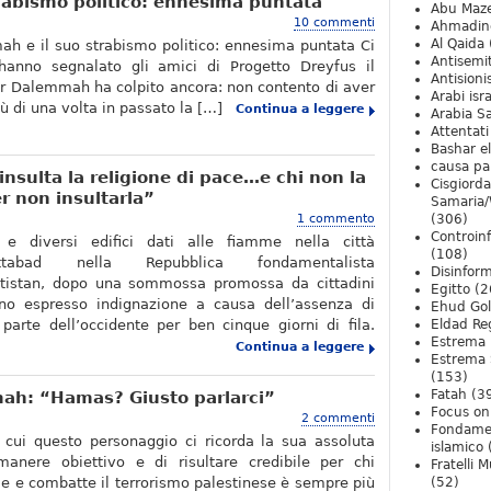
trabismo politico: ennesima puntata
Abu Maz
10 commenti
Ahmadin
Al Qaida
ah e il suo strabismo politico: ennesima puntata Ci
Antisemi
anno segnalato gli amici di Progetto Dreyfus il
Antision
r Dalemmah ha colpito ancora: non contento di aver
Arabi isra
ù di una volta in passato la […]
Continua a leggere
Arabia S
Attentati
Bashar e
causa pa
nsulta la religione di pace…e chi non la
Cisgiord
 non insultarla”
Samaria/
1 commento
(306)
Controin
 e diversi edifici dati alle fiamme nella città
(108)
ttabad nella Repubblica fondamentalista
Disinfor
tistan, dopo una sommossa promossa da cittadini
Egitto
(2
nno espresso indignazione a causa dell’assenza di
Ehud Go
parte dell’occidente per ben cinque giorni di fila.
Eldad Re
Estrema 
Continua a leggere
Estrema 
(153)
Fatah
(3
mah: “Hamas? Giusto parlarci”
Focus on 
2 commenti
Fondame
 cui questo personaggio ci ricorda la sua assoluta
islamico
imanere obiettivo e di risultare credibile per chi
Fratelli 
 e combatte il terrorismo palestinese è sempre più
(52)