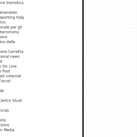
ne Sionistica
irenstein
porting Italy
tro
onale per gli
 terrorismo
sino
ino della
ione Corretta
tional news
et
m On Line
m Post
ish Internet
Force)
le
Centro Studi
icias
orio
tismo
an Media