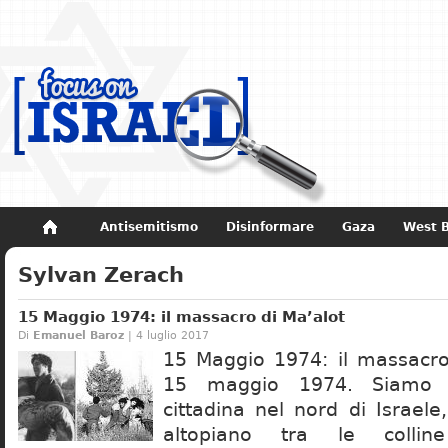
Antisemitismo
Disinformare
Gaza
West 
Non dimenticare
Storia di Israele
Sylvan Zerach
15 Maggio 1974: il massacro di Ma’alot
Di
Emanuel Baroz
| 4 luglio 2017
15 Maggio 1974: il massacro 
15 maggio 1974. Siamo 
cittadina nel nord di Israele
altopiano tra le collin