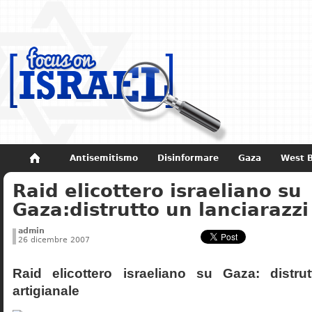
Antisemitismo
Disinformare
Gaza
West 
Raid elicottero israeliano su
Non dimenticare
Storia di Israele
Gaza:distrutto un lanciarazzi
admin
26 dicembre 2007
Raid elicottero israeliano su Gaza: distrut
artigianale