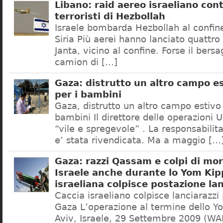
Libano: raid aereo israeliano con
terroristi di Hezbollah
Israele bombarda Hezbollah al confine
Siria Più aerei hanno lanciato quattro 
Janta, vicino al confine. Forse il bersag
camion di […]
Gaza: distrutto un altro campo es
per i bambini
Gaza, distrutto un altro campo estivo 
bambini Il direttore delle operazioni
“vile e spregevole” . La responsabilit
e’ stata rivendicata. Ma a maggio […
Gaza: razzi Qassam e colpi di mor
Israele anche durante lo Yom Kipp
israeliana colpisce postazione lan
Caccia israeliano colpisce lanciarazzi
Gaza L’operazione al termine dello Y
Aviv, Israele, 29 Settembre 2009 (WA