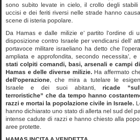
sono subito levate in cielo, il crollo degli stabili 
uccisi e dei feriti riversi nelle strade hanno cau
scene di isteria popolare.
Da Hamas e dalle milizie e’ partito l’ordine di u
disposizione contro Israele per vendicarsi dell’ a
portavoce militare israeliano ha detto che l’oper
ampliata e approfondita, secondo necessita’, 
stati colpiti comandi, basi, arsenali e campi 
Hamas e delle diverse milizie.
Ha affermato c
dell’operazione
, che mira a tutelare le esige
Israele e dei suoi abitanti,
ricade ”sul
terroristiche” che da tempo hanno costanteme
razzi e mortai la popolazione civile in Israele.
Le
hanno dichiarato uno stato di allerta nel sud del p
intense cadute di razzi e hanno chiesto alla popol
aree protette.
HAMAS INCITA A VENDETTA