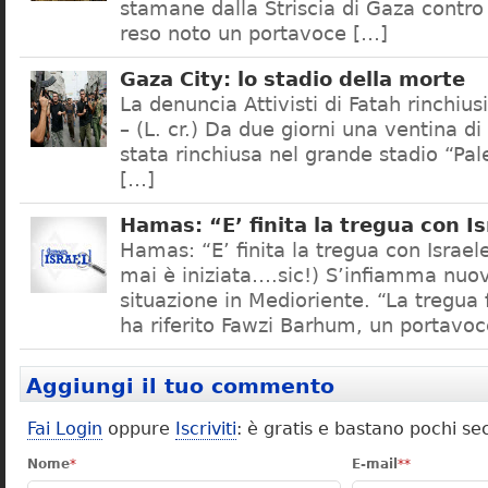
stamane dalla Striscia di Gaza contro 
reso noto un portavoce […]
Gaza City: lo stadio della morte
La denuncia Attivisti di Fatah rinchius
– (L. cr.) Da due giorni una ventina di 
stata rinchiusa nel grande stadio “Pal
[…]
Hamas: “E’ finita la tregua con I
Hamas: “E’ finita la tregua con Israe
mai è iniziata….sic!) S’infiamma nu
situazione in Medioriente. “La tregua 
ha riferito Fawzi Barhum, un portavo
Aggiungi il tuo commento
Fai Login
oppure
Iscriviti
: è gratis e bastano pochi se
Nome
*
E-mail
**