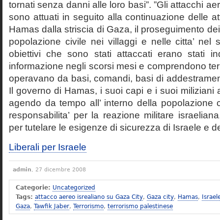
tornati senza danni alle loro basi”. ”Gli attacchi ae
sono attuati in seguito alla continuazione delle atti
Hamas dalla striscia di Gaza, il proseguimento dei ti
popolazione civile nei villaggi e nelle citta’ nel
obiettivi che sono stati attaccati erano stati ind
informazione negli scorsi mesi e comprendono ter
operavano da basi, comandi, basi di addestramento
Il governo di Hamas, i suoi capi e i suoi miliziani a
agendo da tempo all’ interno della popolazione c
responsabilita’ per la reazione militare israelian
per tutelare le esigenze di sicurezza di Israele e dei
Liberali per Israele
admin
, 27 dicembre 2008
Categorie:
Uncategorized
Tags:
attacco aereo isrealiano su Gaza City
,
Gaza city
,
Hamas
,
Israel
Gaza
,
Tawfik Jaber
,
Terrorismo
,
terrorismo palestinese