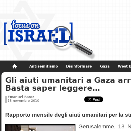
Antisemitismo
Disinformare
Gaza
West 
Gli aiuti umanitari a Gaza ar
Non dimenticare
Storia di Israele
Basta saper leggere…
Emanuel Baroz
18 novembre 2010
Rapporto mensile degli aiuti umanitari per la st
Gerusalemme, 13 N