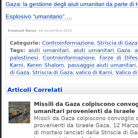
Gaza: la gestione degli aiuti umanitari da parte d
Esplosivo “umanitario”….
Emanuel Baroz
, 18 novembre 2010
Categorie:
Controinformazione
,
Striscia di Gaza
Tags:
aiuti umanitari
,
aiuti umanitari Gaza
,
a
palestinesi
,
Controinformazione
,
Forze di Difes
Karni
,
Keren Shalom
,
passaggio aiuti umanitari
di Gaza
,
Striscia di Gaza
,
valico di Karni
,
Valico d
Articoli Correlati
Missili da Gaza colpiscono convogl
umanitari provenienti da Israele
Missili da Gaza colpiscono convoglio d
provenienti da Israele Gaza, 12 Marzo
di mortaio lanciati dalla Striscia di G