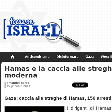
Antisemitismo
Disinformare
Gaza
West 
Hamas e la caccia alle streg
Non dimenticare
Storia di Israele
moderna
Emanuel Baroz
15 gennaio 2011
Gaza: caccia alle streghe di Hamas, 150 arresti
I dirigenti di Hama