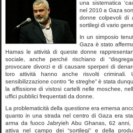
una sistematica ‘cac
nel 2010 a Gaza son
donne colpevoli di a
sortilegi di vario gen
In un simposio tenut
Gaza è stato afferma
Hamas le attività di queste donne rappresenta
sociale, anche perché rischiano di “disgregar
provocare divorzi e di causare sperperi di denaro.
loro attività hanno anche risvolti criminal
sensibilizzazione contro “le streghe” è stata dunq
la affissione di vistosi cartelli nelle moschee, nel
uffici pubblici frequentati da donne.
La problematicità della questione era emersa anc
quanto in una strada nel centro di Gaza era stat
arma da fuoco Jabryieh Abu Ghanas, 62 anni, 
attiva nel campo dei “sortilegi” e della prod