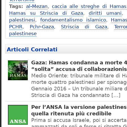
Tags:
al-Mezan
,
caccia alle streghe di Hama
Hamas su Striscia di Gaza
,
diritti umani
palestinesi
,
fondamentalismo islamico
,
Hama
PCHR
,
Pchr-Gaza
,
Striscia di Gaza
,
Terro
palestinese
Articoli Correlati
Gaza: Hamas condanna a morte 4
“solita” accusa di collaborazion
Medio Oriente: tribunale militare di
morte quattro palestinesi per spionag
Gennaio 2016 – Un tribunale miliare 
Striscia di Gaza ha condannato […]
Per l’ANSA la versione palestine
quella ritenuta più credibile
Prima si accusa Israele, poi si accert
ammazzati da soli e forse si ritratta 