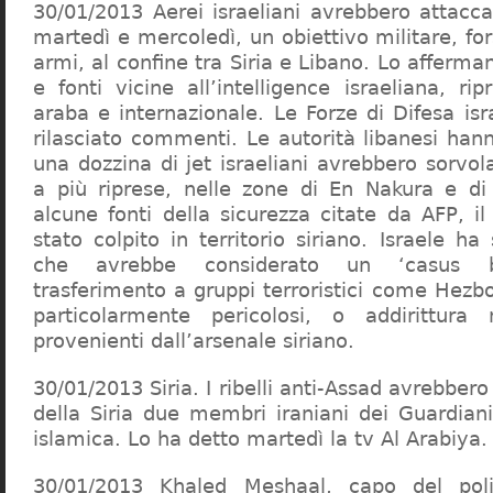
30/01/2013 Aerei israeliani avrebbero attacca
martedì e mercoledì, un obiettivo militare, fo
armi, al confine tra Siria e Libano. Lo afferman
e fonti vicine all’intelligence israeliana, r
araba e internazionale. Le Forze di Difesa is
rilasciato commenti. Le autorità libanesi ha
una dozzina di jet israeliani avrebbero sorvolat
a più riprese, nelle zone di En Nakura e d
alcune fonti della sicurezza citate da AFP, i
stato colpito in territorio siriano. Israele h
che avrebbe considerato un ‘casus bel
trasferimento a gruppi terroristici come Hezb
particolarmente pericolosi, o addirittura n
provenienti dall’arsenale siriano.
30/01/2013 Siria. I ribelli anti-Assad avrebbero
della Siria due membri iraniani dei Guardiani
islamica. Lo ha detto martedì la tv Al Arabiya.
30/01/2013 Khaled Meshaal, capo del pol