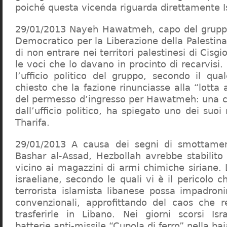
poiché questa vicenda riguarda direttamente I
29/01/2013 Nayeh Hawatmeh, capo del gruppo 
Democratico per la Liberazione della Palestin
di non entrare nei territori palestinesi di Cisg
le voci che lo davano in procinto di recarvisi.
l’ufficio politico del gruppo, secondo il qua
chiesto che la fazione rinunciasse alla “lott
del permesso d’ingresso per Hawatmeh: una c
dall’ufficio politico, ha spiegato uno dei suo
Tharifa.
29/01/2013 A causa dei segni di smottame
Bashar al-Assad, Hezbollah avrebbe stabilito 
vicino ai magazzini di armi chimiche siriane.
israeliane, secondo le quali vi è il pericolo c
terrorista islamista libanese possa impadroni
convenzionali, approfittando del caos che r
trasferirle in Libano. Nei giorni scorsi Is
batterie anti-missile “Cupola di ferro” nella ba