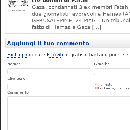
tre uomini di Fatah
Gaza: condannati 3 ex membri Fatah P
due giornalisti favorevoli a Hamas (A
GERUSALEMME, 24 MAG – Un tribunale
fatto di Hamas a Gaza […]
Aggiungi il tuo commento
Fai Login
oppure
Iscriviti
: è gratis e bastano pochi se
Nome
*
E-mail
**
Sito Web
*
richiesto
**
richiesta, ma non 
Commento