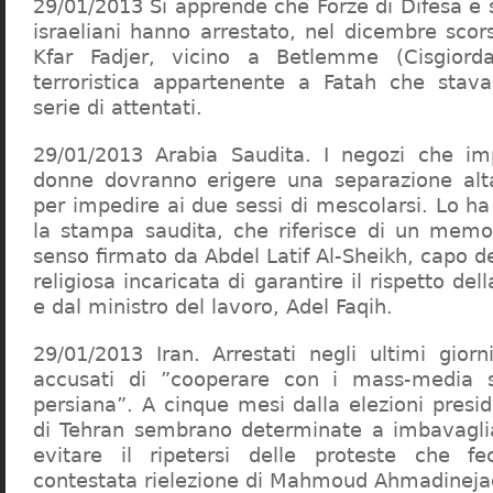
29/01/2013 Si apprende che Forze di Difesa e s
israeliani hanno arrestato, nel dicembre scors
Kfar Fadjer, vicino a Betlemme (Cisgiorda
terroristica appartenente a Fatah che stava
serie di attentati.
29/01/2013 Arabia Saudita. I negozi che i
donne dovranno erigere una separazione a
per impedire ai due sessi di mescolarsi. Lo h
la stampa saudita, che riferisce di un mem
senso firmato da Abdel Latif Al-Sheikh, capo de
religiosa incaricata di garantire il rispetto de
e dal ministro del lavoro, Adel Faqih.
29/01/2013 Iran. Arrestati negli ultimi giorni
accusati di ”cooperare con i mass-media st
persiana”. A cinque mesi dalla elezioni preside
di Tehran sembrano determinate a imbavagli
evitare il ripetersi delle proteste che fe
contestata rielezione di Mahmoud Ahmadineja