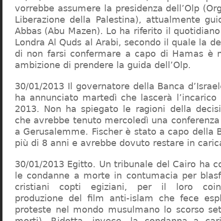
vorrebbe assumere la presidenza dell’Olp (Org
Liberazione della Palestina), attualmente g
Abbas (Abu Mazen). Lo ha riferito il quotidian
Londra Al Quds al Arabi, secondo il quale la d
di non farsi confermare a capo di Hamas è m
ambizione di prendere la guida dell’Olp.
30/01/2013 Il governatore della Banca d’Israel
ha annunciato martedì che lascerà l’incarico 
2013. Non ha spiegato le ragioni della deci
che avrebbe tenuto mercoledì una conferenza
a Gerusalemme. Fischer è stato a capo della B
più di 8 anni e avrebbe dovuto restare in caric
30/01/2013 Egitto. Un tribunale del Cairo ha 
le condanne a morte in contumacia per blasf
cristiani copti egiziani, per il loro coi
produzione del film anti-islam che fece esp
proteste nel mondo musulmano lo scorso set
morti). Ridotta, invece, la condanna a car