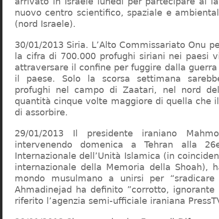
arrivato in Israele lunedì per partecipare al 
nuovo centro scientifico, spaziale e ambienta
(nord Israele).
30/01/2013 Siria. L’Alto Commissariato Onu per
la cifra di 700.000 profughi siriani nei paesi v
attraversare il confine per fuggire dalla guerra
il paese. Solo la scorsa settimana sarebb
profughi nel campo di Zaatari, nel nord del
quantità cinque volte maggiore di quella che 
di assorbire.
29/01/2013 Il presidente iraniano Mahm
intervenendo domenica a Tehran alla 26
Internazionale dell’Unità Islamica (in coincide
internazionale della Memoria della Shoah), ha
mondo musulmano a unirsi per “sradicare 
Ahmadinejad ha definito ”corrotto, ignorante
riferito l’agenzia semi-ufficiale iraniana PressT