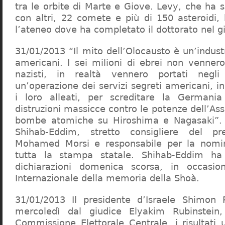
tra le orbite di Marte e Giove. Levy, che ha 
con altri, 22 comete e più di 150 asteroidi,
l’ateneo dove ha completato il dottorato nel 
31/01/2013 “Il mito dell’Olocausto è un’indust
americani. I sei milioni di ebrei non vennero
nazisti, in realtà vennero portati negli
un’operazione dei servizi segreti americani, 
i loro alleati, per screditare la Germania 
distruzioni massicce contro le potenze dell’As
bombe atomiche su Hiroshima e Nagasaki”. 
Shihab-Eddim, stretto consigliere del pr
Mohamed Morsi e responsabile per la nomina
tutta la stampa statale. Shihab-Eddim ha 
dichiarazioni domenica scorsa, in occasio
Internazionale della memoria della Shoà.
31/01/2013 Il presidente d’Israele Shimon 
mercoledì dal giudice Elyakim Rubinstein,
Commissione Elettorale Centrale, i risultati uff