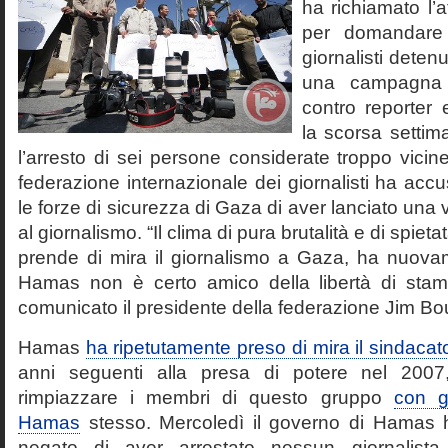
ha richiamato l’
per domandare i
giornalisti deten
una campagna di
contro reporter e
la scorsa settim
l’arresto di sei persone considerate troppo vici
federazione internazionale dei giornalisti ha acc
le forze di sicurezza di Gaza di aver lanciato una 
al giornalismo. “Il clima di pura brutalità e di spiet
prende di mira il giornalismo a Gaza, ha nuov
Hamas non è certo amico della libertà di stam
comunicato il presidente della federazione Jim B
Hamas
ha ripetutamente preso di mira il sindacato 
anni seguenti alla presa di potere nel 2007
rimpiazzare i membri di questo gruppo
con gi
Hamas
stesso. Mercoledì il governo di Hamas 
negato di aver arrestato nessun giornalista