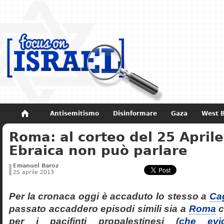
Antisemitismo
Disinformare
Gaza
West 
Roma: al corteo del 25 Aprile
Non dimenticare
Storia di Israele
Ebraica non può parlare
Emanuel Baroz
25 aprile 2013
Per la cronaca oggi è accaduto lo stesso a
Cag
passato accaddero episodi simili sia a
Roma
c
per i pacifinti propalestinesi (
che evi