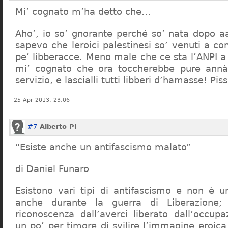
Mi’ cognato m’ha detto che…
Aho’, io so’ gnorante perché so’ nata dopo a
sapevo che leroici palestinesi so’ venuti a c
pe’ libberacce. Meno male che ce sta l’ANPI a
mi’ cognato che ora toccherebbe pure annà
servizio, e lascialli tutti libberi d’hamasse! Pis
25 Apr 2013, 23:06
#7
Alberto Pi
“Esiste anche un antifascismo malato”
di Daniel Funaro
Esistono vari tipi di antifascismo e non è u
anche durante la guerra di Liberazione
riconoscenza dall’averci liberato dall’occupa
un po’ per timore di svilire l’immagine eroic