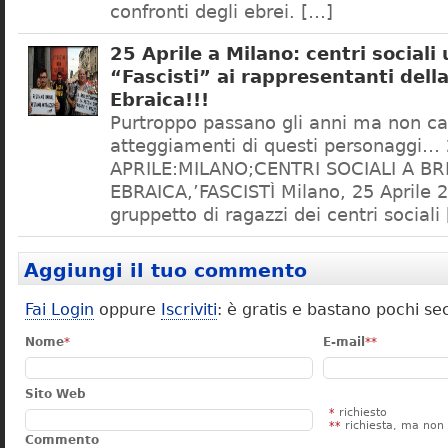
confronti degli ebrei. […]
25 Aprile a Milano: centri sociali
“Fascisti” ai rappresentanti dell
Ebraica!!!
Purtroppo passano gli anni ma non c
atteggiamenti di questi personaggi…
APRILE:MILANO;CENTRI SOCIALI A BR
EBRAICA,’FASCISTÌ Milano, 25 Aprile 
gruppetto di ragazzi dei centri sociali
Aggiungi il tuo commento
Fai Login
oppure
Iscriviti
: è gratis e bastano pochi se
Nome
*
E-mail
**
Sito Web
*
richiesto
**
richiesta, ma non 
Commento