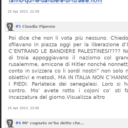
fanno-qui-le-bandiere-di-israele.html
25 Apr 2013, 22:59
#5
Claudia Piperno
Poi dice che non li vota più nessuno. Chied
sfilavano in piazza oggi per la liberazione d
C’ENTRANO LE BANDIERE PALESTINESI???? Non 
di troia appoggiavano il nazismo col gra
rusalemme, amicone di Hitler nonché nonnett
conto in svizzera co li sordi nostri” non solo
obiettivi e metodi, MA IN ITALIA NON C’HA
I PIEDI. Parlatece dei senegalesi. Loro si 
contro. Mo’ avete rotto i cojoni co’ sti fa
incazzatura del giorno.Visualizza altro
25 Apr 2013, 23:05
#6
Mi’ cognato m’ha detto che…