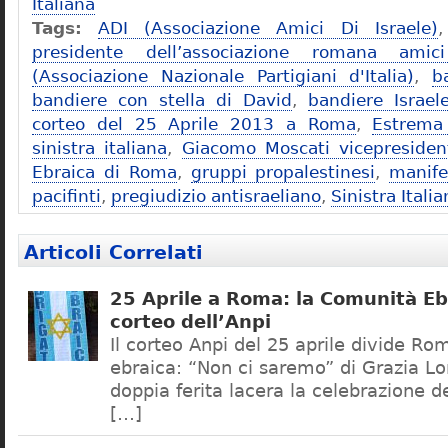
Italiana
Tags:
ADI (Associazione Amici Di Israele)
presidente dell’associazione romana amici
(Associazione Nazionale Partigiani d'Italia)
,
b
bandiere con stella di David
,
bandiere Israel
corteo del 25 Aprile 2013 a Roma
,
Estrema 
sinistra italiana
,
Giacomo Moscati vicepresiden
Ebraica di Roma
,
gruppi propalestinesi
,
manife
pacifinti
,
pregiudizio antisraeliano
,
Sinistra Itali
Articoli Correlati
25 Aprile a Roma: la Comunità Ebr
corteo dell’Anpi
Il corteo Anpi del 25 aprile divide R
ebraica: “Non ci saremo” di Grazia 
doppia ferita lacera la celebrazione de
[…]