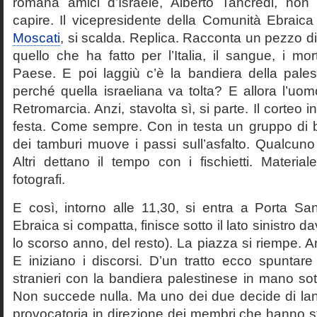
romana amici d’Israele, Alberto Tancredi, non
capire. Il vicepresidente della Comunità Ebrai
Moscati
, si scalda. Replica. Racconta un pezzo di 
quello che ha fatto per l’Italia, il sangue, i morti,
Paese. E poi laggiù c’è la bandiera della palest
perché quella israeliana va tolta? E allora l’uom
Retromarcia. Anzi, stavolta sì, si parte. Il corteo in
festa. Come sempre. Con in testa un gruppo di ba
dei tamburi muove i passi sull’asfalto. Qualcuno 
Altri dettano il tempo con i fischietti. Materia
fotografi.
E così, intorno alle 11,30, si entra a Porta Sa
Ebraica si compatta, finisce sotto il lato sinistro d
lo scorso anno, del resto). La piazza si riempe. Arr
E iniziano i discorsi. D’un tratto ecco spuntare
stranieri con la bandiera palestinese in mano sott
Non succede nulla. Ma uno dei due decide di lan
provocatoria in direzione dei membri che hanno sfi