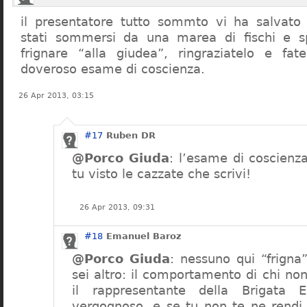
il presentatore tutto sommto vi ha salvato 
stati sommersi da una marea di fischi e sp
frignare “alla giudea”, ringraziatelo e fa
doveroso esame di coscienza.
26 Apr 2013, 03:15
#17
Ruben DR
@Porco Giuda
: l’esame di coscienza
tu visto le cazzate che scrivi!
26 Apr 2013, 09:31
#18
Emanuel Baroz
@Porco Giuda
: nessuno qui “frigna
sei altro: il comportamento di chi non
il rappresentante della Brigata 
vergognoso, e se tu non te ne rendi