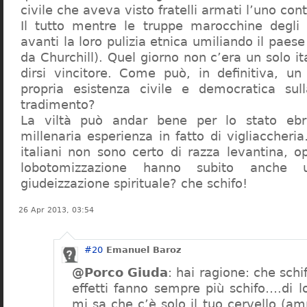
civile che aveva visto fratelli armati l’uno contr
Il tutto mentre le truppe marocchine degli 
avanti la loro pulizia etnica umiliando il paes
da Churchill). Quel giorno non c’era un solo i
dirsi vincitore. Come può, in definitiva, u
propria esistenza civile e democratica sull
tradimento?
La viltà può andar bene per lo stato eb
millenaria esperienza in fatto di vigliaccheria
italiani non sono certo di razza levantina, o
lobotomizzazione hanno subito anche
giudeizzazione spirituale? che schifo!
26 Apr 2013, 03:54
#20
Emanuel Baroz
@Porco Giuda
: hai ragione: che schi
effetti fanno sempre più schifo….di 
mi sa che c’è solo il tuo cervello (