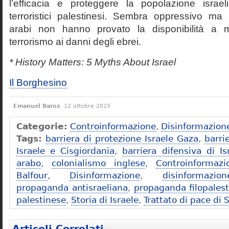
l’efficacia e proteggere la popolazione israel
terroristici palestinesi. Sembra oppressivo ma 
arabi non hanno provato la disponibilità a m
terrorismo ai danni degli ebrei.
* History Matters: 5 Myths About Israel
Il Borghesino
Emanuel Baroz
, 12 ottobre 2015
Categorie:
Controinformazione
,
Disinformazion
Tags:
barriera di protezione Israele Gaza
,
barri
Israele e Cisgiordania
,
barriera difensiva di Is
arabo
,
colonialismo inglese
,
Controinformazi
Balfour
,
Disinformazione
,
disinformazio
propaganda antisraeliana
,
propaganda filopales
palestinese
,
Storia di Israele
,
Trattato di pace d
Articoli Correlati