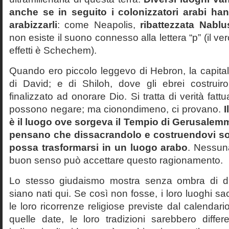
anche se in seguito i colonizzatori arabi h
arabizzarli
: come Neapolis,
ribattezzata Nablu
non esiste il suono connesso alla lettera “p” (il ver
effetti è Schechem).
Quando ero piccolo leggevo di Hebron, la capital
di David; e di Shiloh, dove gli ebrei costruir
finalizzato ad onorare Dio. Si tratta di verità fattu
possono negare; ma cionondimeno, ci provano.
I
è il luogo ove sorgeva il Tempio di Gerusalemm
pensano che dissacrandolo e costruendovi s
possa trasformarsi in un luogo arabo
. Nessun
buon senso può accettare questo ragionamento.
Lo stesso giudaismo mostra senza ombra di du
siano nati qui. Se così non fosse, i loro luoghi sacr
le loro ricorrenze religiose previste dal calendar
quelle date, le loro tradizioni sarebbero differ