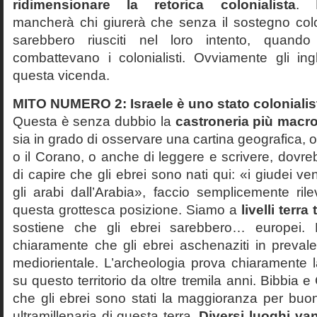
ridimensionare la retorica colonialista
. 
mancherà chi giurerà che senza il sostegno colon
sarebbero riusciti nel loro intento, quando
combattevano i colonialisti. Ovviamente gli ing
questa vicenda.
MITO NUMERO 2: Israele è uno stato colonialis
Questa è senza dubbio la
castroneria più macr
sia in grado di osservare una cartina geografica, o
o il Corano, o anche di leggere e scrivere, dovr
di capire che gli ebrei sono nati qui: «i giudei v
gli arabi dall’Arabia», faccio semplicemente ri
questa grottesca posizione. Siamo a
livelli terra 
sostiene che gli ebrei sarebbero… europei. 
chiaramente che gli ebrei aschenaziti in prev
mediorientale. L’archeologia prova chiaramente 
su questo territorio da oltre tremila anni. Bibbia
che gli ebrei sono stati la maggioranza per buon
ultramillenaria di questa terra.
Diversi luoghi va