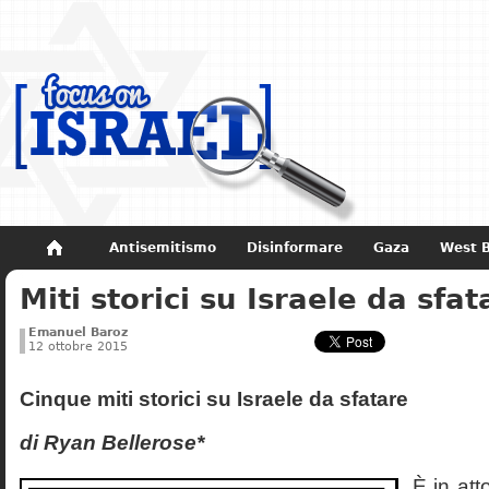
Antisemitismo
Disinformare
Gaza
West 
Miti storici su Israele da sfat
Non dimenticare
Storia di Israele
Emanuel Baroz
12 ottobre 2015
Cinque miti storici su Israele da sfatare
di Ryan Bellerose*
È in att