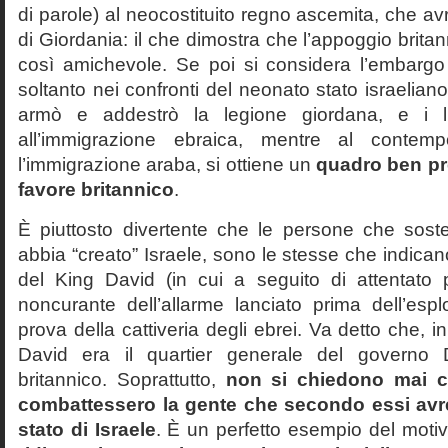
di parole) al neocostituito regno ascemita, che a
di Giordania: il che dimostra che l’appoggio britan
così amichevole. Se poi si considera l’embargo
soltanto nei confronti del neonato stato israeliano
armò e addestrò la legione giordana, e i lim
all’immigrazione ebraica, mentre al contemp
l’immigrazione araba, si ottiene un
quadro ben pr
favore britannico
.
È piuttosto divertente che le persone che sos
abbia “creato” Israele, sono le stesse che indic
del King David (in cui a seguito di attentato p
noncurante dell’allarme lanciato prima dell’es
prova della cattiveria degli ebrei. Va detto che, i
David era il quartier generale del gover
britannico. Soprattutto,
non si chiedono mai c
combattessero la gente che secondo essi avre
stato di Israele
. È un perfetto esempio del moti