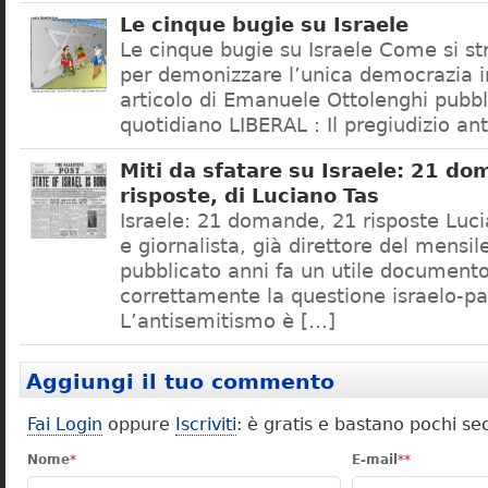
Le cinque bugie su Israele
Le cinque bugie su Israele Come si str
per demonizzare l’unica democrazia i
articolo di Emanuele Ottolenghi pubbl
quotidiano LIBERAL : Il pregiudizio an
Miti da sfatare su Israele: 21 d
risposte, di Luciano Tas
Israele: 21 domande, 21 risposte Lucia
e giornalista, già direttore del mensi
pubblicato anni fa un utile document
correttamente la questione israelo-pa
L’antisemitismo è […]
Aggiungi il tuo commento
Fai Login
oppure
Iscriviti
: è gratis e bastano pochi se
Nome
*
E-mail
**