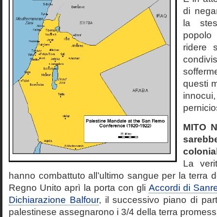
di nega
la ste
popolo
ridere 
condi
soffer
questi 
innocui
pernici
MITO N
sarebb
colonial
La veri
hanno combattuto all’ultimo sangue per la terra de
Regno Unito aprì la porta con gli
Accordi di San
Dichiarazione Balfour
, il successivo piano di par
palestinese assegnarono i 3/4 della terra promessa