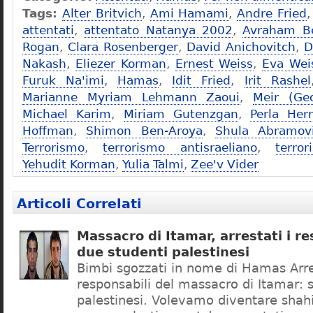
Tags:
Alter Britvich
,
Ami Hamami
,
Andre Fried
attentati
,
attentato Natanya 2002
,
Avraham B
Rogan
,
Clara Rosenberger
,
David Anichovitch
,
D
Nakash
,
Eliezer Korman
,
Ernest Weiss
,
Eva Wei
Furuk Na'imi
,
Hamas
,
Idit Fried
,
Irit Rashel
Marianne Myriam Lehmann Zaoui
,
Meir (Ge
Michael Karim
,
Miriam Gutenzgan
,
Perla Her
Hoffman
,
Shimon Ben-Aroya
,
Shula Abramov
Terrorismo
,
terrorismo antisraeliano
,
terro
Yehudit Korman
,
Yulia Talmi
,
Zee'v Vider
Articoli Correlati
Massacro di Itamar, arrestati i re
due studenti palestinesi
Bimbi sgozzati in nome di Hamas Arres
responsabili del massacro di Itamar: 
palestinesi. Volevamo diventare shahid