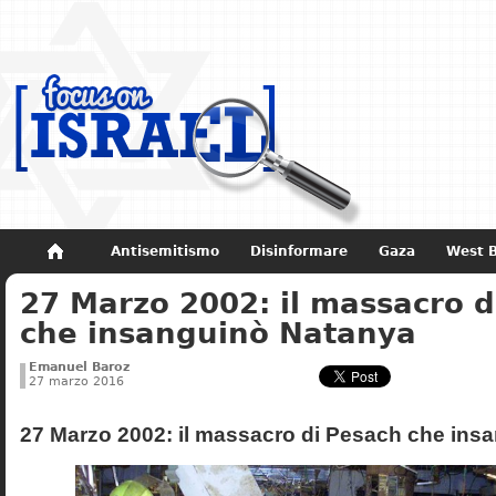
Antisemitismo
Disinformare
Gaza
West 
27 Marzo 2002: il massacro d
Non dimenticare
Storia di Israele
che insanguinò Natanya
Emanuel Baroz
27 marzo 2016
27 Marzo 2002: il massacro di Pesach che ins